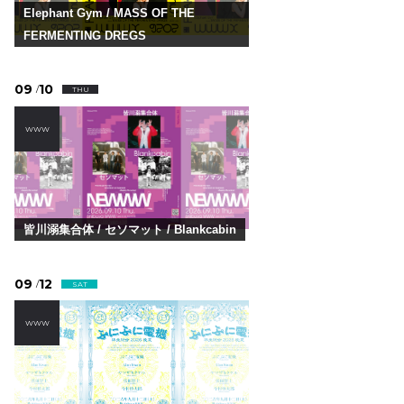
Elephant Gym / MASS OF THE
FERMENTING DREGS
09
10
/
THU
WWW
皆川溺集合体 / セソマット / Blankcabin
09
12
/
SAT
WWW