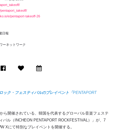
aport_takeoff/
/
pentaport_takeoff/
ko.
io/e/
pentaport
-takeoff-26
京畿日報
ャワーネットワーク
ロック・フェスティバルのプレイベント「
PENTAPORT
から開催されている、韓国を代表するグローバル音楽フェステ
ィバル（
INCHEON PENTAPORT ROCKFESTIVAL
）」が、
7
W X
にて特別なプレイベントを開催する。