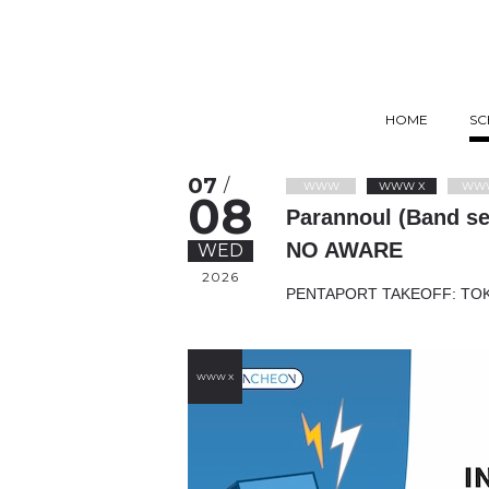
HOME
SC
07
/
WWW
WWW X
WW
08
Parannoul (Band se
NO AWARE
WED
2026
PENTAPORT TAKEOFF: TOK
WWW X