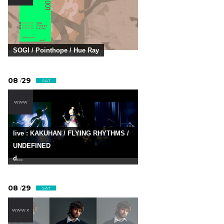
SOGI / Pointhope / Hue Ray
08
29
/
SAT
WWW
live : KAKUHAN / FLYING RHYTHMS /
UNDEFINED
d...
08
29
/
SAT
WWW X