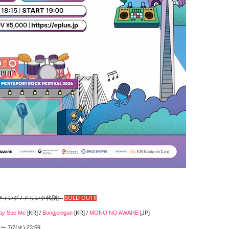
ンディング / ドリンク代別）
SOLD OUT!!
ay Sue Me
[
KR
]
/
Bongjeingan
[
KR
]
/
MONO NO AWARE
[
JP
]
 7/7(火) 23:59