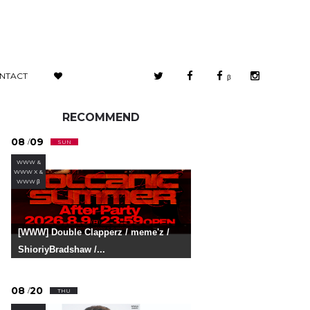
NTACT
β
RECOMMEND
08
09
/
SUN
WWW &
WWW X &
WWW β
[WWW] Double Clapperz / meme'z /
ShioriyBradshaw /...
08
20
/
THU