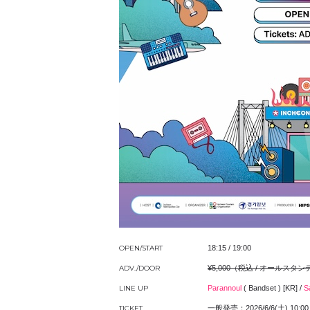
OPEN/START
18:15 / 19:00
ADV./DOOR
¥5,000（税込 / オールスタ
LINE UP
Parannoul
( Bandset )
[
KR
]
/
S
TICKET
一般発売：2026/6/6(土) 10:00 〜