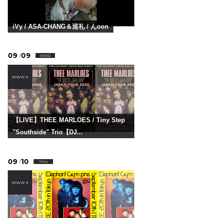
iVy / ASA-CHANG＆巡礼 / んoon
09
09
/
WED
WWW X
【LIVE】THEE MARLOES / Tiny Step
"Southside" Trio【DJ...
09
10
/
THU
WWW X