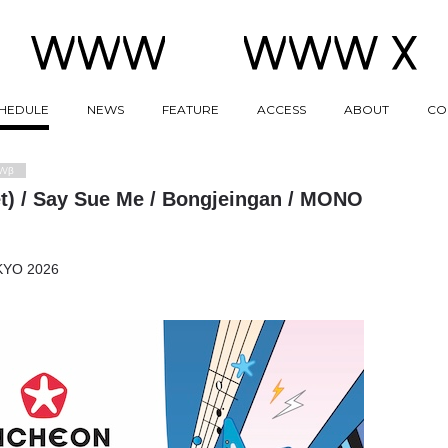
HEDULE
NEWS
FEATURE
ACCESS
ABOUT
CO
Wβ
t) / Say Sue Me / Bongjeingan / MONO
YO 2026