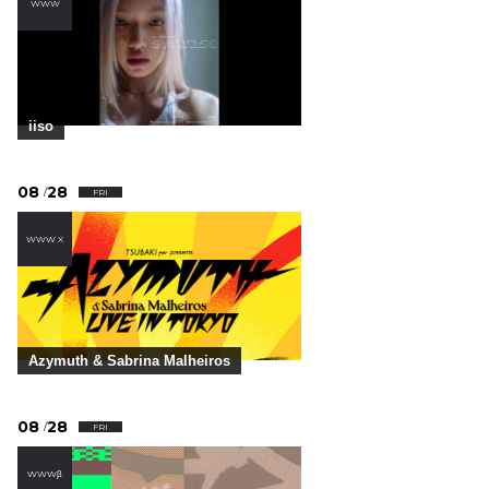
WWW
iiso
08
28
/
FRI
WWW X
Azymuth & Sabrina Malheiros
08
28
/
FRI
WWWβ