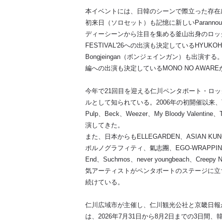
本イベントには、日韓のシーンで際立った存在
初来日（ソロセット）も記憶に新しい
Parannou
ディーシーンから注目を集める釜山出身のロッ
FESTIVAL'26
への出演も決定している
HYUKOH
Bongjeingan
（ボンジェインガン）も出演する
編への出演も決定している
MONO NO AWARE
今年で
21
回目を迎える仁川ペンタポート・ロッ
ルとして知られている。
2006
年の初開催以来、
Pulp
、
Beck
、
Weezer
、
My Bloody Valentine
、
演してきた。
また、日本からも
ELLEGARDEN
、
ASIAN KU
ポルノグラフィティ、氣志團、
EGO-WRAPPIN
End
、
Suchmos
、
never youngbeach
、
Creepy N
気アーティストがペンタポートのステージに立
続けている。
仁川広域市が主催し、仁川観光公社と京畿日報
は、
2026
年
7
月
31
日から
8
月
2
日までの
3
日間、