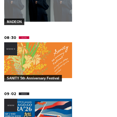
MADEON
08
30
/
SUN
WWW X
SANITY 5th Anniversary Festival
09
02
/
WED
WWW