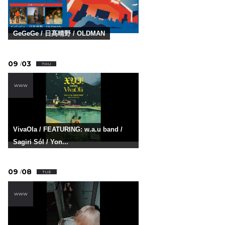
GeGeGe / 日髙晴野 / OLDMAN
09
03
/
THU
WWW
VivaOla / FEATURING: w.a.u band /
Sagiri Sól / Yon...
09
08
/
TUE
WWW