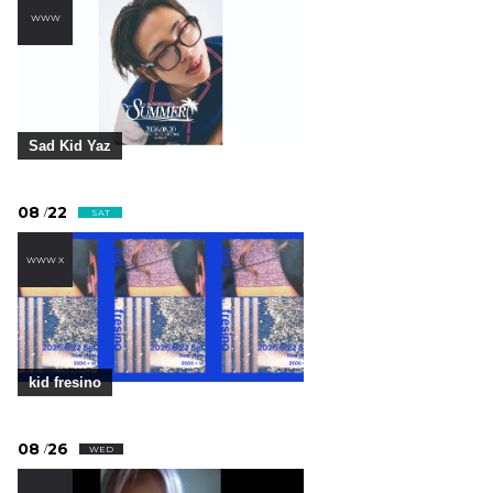
WWW
Sad Kid Yaz
08
22
/
SAT
WWW X
kid fresino
08
26
/
WED