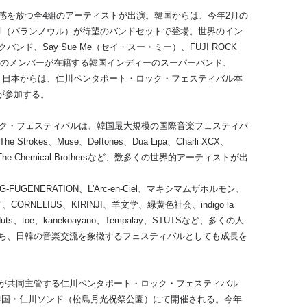
感を放つ全
4
組のアーティストが出演。韓国からは、今年
2
月の
l
（パランノウル）が待望のバンドセットで登場。世界のイン
クバンド、
Say Sue Me
（セイ・スー・ミー）、
FUJI ROCK
のメンバーが在籍する韓国インディーのスーパーバンド、
。日本からは、仁川ペンタポート・ロック・フェスティバル本
が参加する。
ク・フェスティバルは、韓国最大規模の国際音楽フェスティバ
The Strokes
、
Muse
、
Deftones
、
Dua Lipa
、
Charli XCX
、
The Chemical Brothers
など、数多くの世界的アーティストが出
NG-FUGENERATION
、
L'Arc-en-Ciel
、マキシマムザホルモン、
ʻ
、
CORNELIUS
、
KIRINJI
、羊文学、緑⻩色社会、
indigo la
uts
、
toe
、
kanekoayano
、
Tempalay
、
STUTS
など、多くの人
ち、日韓の音楽交流を象徴するフェスティバルとしても成⻑を
が共同主管する仁川ペンタポート・ロック・フェスティバル
韓国・仁川ソンド（松島月光祝祭公園）にて開催される。今年