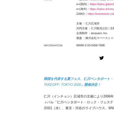
e+(国内)：
https://eplus.jp/
pent
e+(海外)：
https://eplus.tickets
ZAIKO：
https://wwwwwwx.zai
主催 ：仁川広域市
共同主催 ：仁川観光公社 / 
企画制作 ：ipsquare, Inc.
後援 ：株式会社スペースシ
INFORMATION
WWW X 03
-
5458
-
7688
韓国を代表する夏フェス、仁川ペンタポート・
TAKEOFF: TOKYO 2026
」開催決定！
仁川（インチョン）広域市の主催により
2006
年
ィバル「仁川ペンタポート・ロック・フェステ
月
8
日（水）、東京・渋谷のライブハウス、
WW