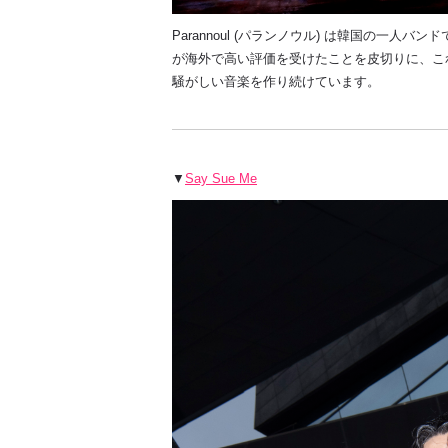
Parannoul (
パランノウル
)
は韓国の一人バンド
が海外で高い評価を受けたことを皮切りに、こ
騒がしい音楽を作り続けています。
▼
Say Sue Me