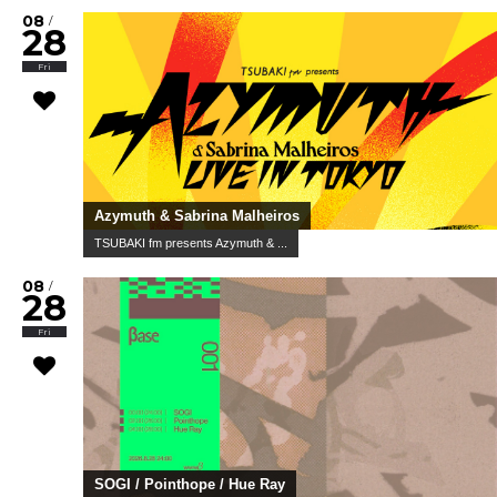
08
/
28
Fri
Azymuth & Sabrina Malheiros
TSUBAKI fm presents Azymuth & ...
08
/
28
Fri
SOGI / Pointhope / Hue Ray