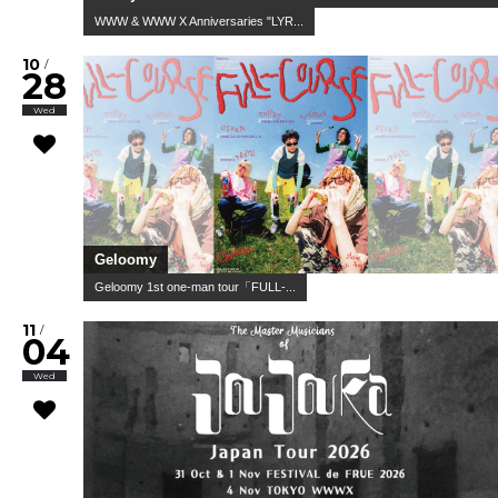
WWW & WWW X Anniversaries "LYR...
10
/
28
Wed
Geloomy
Geloomy 1st one-man tour「FULL-...
11
/
04
Wed