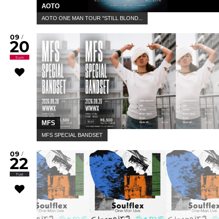
AOTO
AOTO ONE MAN TOUR "STILL BLOND...
09
/
20
Sun
MFS
MFS SPECIAL BANDSET
09
/
22
Tue