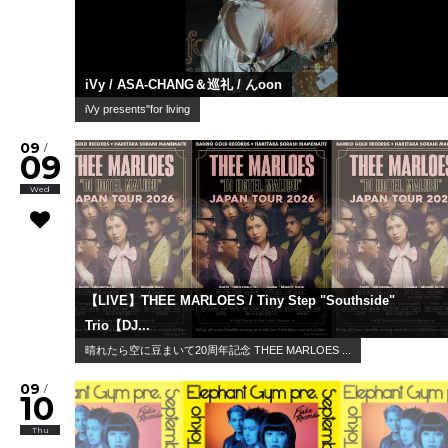
iVy / ASA-CHANG＆巡礼 / んoon
iVy presents"for living
09
/
09
Wed
【LIVE】THEE MARLOES / Tiny Step "Southside"
Trio【DJ...
晴れたら空に豆まいて20周年記念 THEE MARLOES ...
09
/
10
Thu