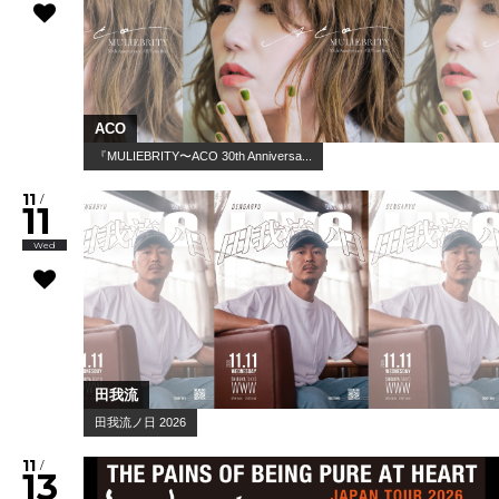
Texas Is the Reason
imakinn records presents Texas...
11
/
08
Sun
ACO
『MULIEBRITY〜ACO 30th Anniversa...
11
/
11
Wed