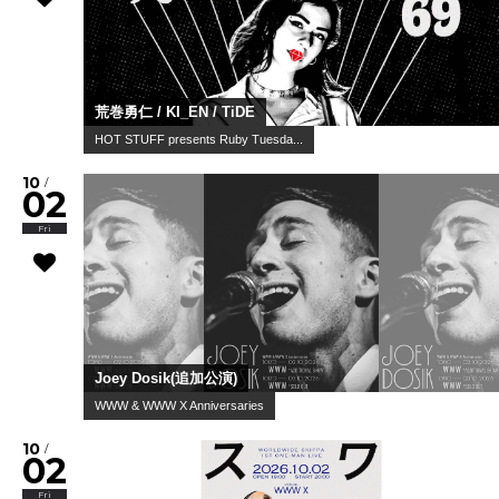
荒巻勇仁 / KI_EN / TiDE
HOT STUFF presents Ruby Tuesda...
10
/
02
Fri
Joey Dosik(追加公演)
WWW & WWW X Anniversaries
10
/
02
Fri