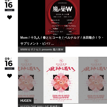
09
/
16
Wed
Mom / 十九人 / 春とヒコーキ / ベルナルド / 永田敬介 / ラ・
サプリメント・ビバ / ...
WWW & ザクセス presents 魔の巣W
09
/
16
Wed
HUGEN
HUGEN ONE MAN LIVE 風神通り