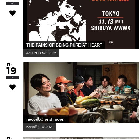
田我流
田我流ノ日 2026
11
/
13
Fri
THE PAINS OF BEING PURE AT HEART
JAPAN TOUR 2026
11
/
19
Thu