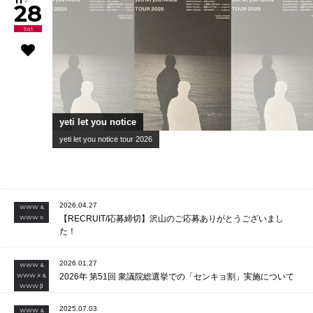
neco眠る and more..
neco眠る 家 2026
11
/
28
Sat
yeti let you notice
yeti let you notice tour 2026