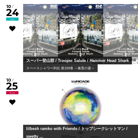
10
/
24
Sat
スーパー登山部 / Trooper Salute / Hammer Head Shark
スペースシャワー列伝 第169巻 ～奏景の宴～
10
/
25
Sun
lilbesh ramko with Friends / トップシークレットマン /
swetty ...