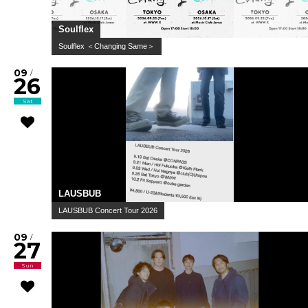
Soulflex
Soulflex ＜Changing Same＞
09
/
26
Sat
LAUSBUB
LAUSBUB Concert Tour 2026
09
/
27
Sun