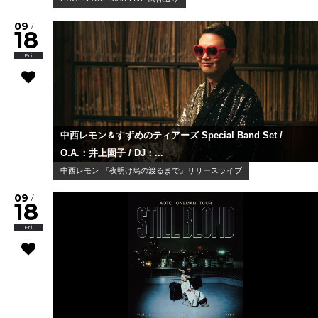
09
/
18
Fri
中西レモン＆すずめのティアーズ Special Band Set /
O.A.：井上園子 / DJ：...
中西レモン 『夜明け烏の渡るまで』リリースライブ
09
/
18
Fri