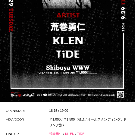
OPEN/START
18:15 / 19:00
ADV./DOOR
￥1,000 / ￥1,500（税込 / オールスタンディング / ド
リンク別）
LINE UP
荒巻勇仁
/
KI_EN
/
TiDE