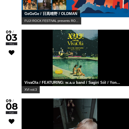
GeGeGe / 日髙晴野 / OLDMAN
FUJI ROCK FESTIVAL presents RO...
09
/
03
Thu
VivaOla / FEATURING: w.a.u band / Sagiri Sól / Yon...
XVI vol.3
09
/
08
Tue