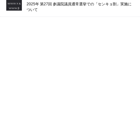
2026.04.27
WWW &
WWW X
【RECRUIT/応募締切】沢山のご応募ありがとうございまし
た！
2026.01.27
WWW &
WWW X &
2026年 第51回 衆議院総選挙での「センキョ割」実施について
WWW β
2025.07.03
WWW &
WWW X &
2025年 第27回 参議院議員通常選挙での「センキョ割」実施に
WWW β
ついて
2025.06.13
WWW &
WWW X &
2025年東京都議会議員選挙での「センキョ割」実施について
WWW β
NEWS LIST
STAFF WANTED
スタッフ募集