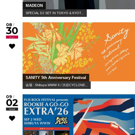
MADEON
SPECIAL DJ SET IN TOKYO & KYOT...
08
/
30
Sun
SANITY 5th Anniversary Festival
会場 : Shibuya WWW X / 渋谷CYCLONE...
09
/
02
Wed