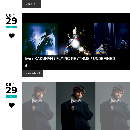
βase-001
08
/
29
Sat
live : KAKUHAN / FLYING RHYTHMS / UNDEFINED
d...
newdubhall
08
/
29
Sat