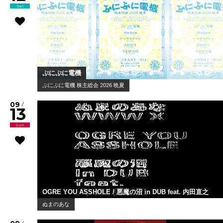
Sat
ぷにぷに電機
ぷにぷに電機 株主総会 2026 晩夏
09
/
13
Sun
OGRE YOU ASSHOLE / 悪魔の沼 in DUB feat. 内田直之
ぬまのあな