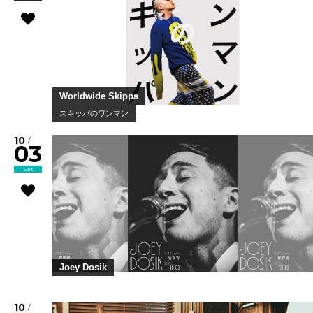
Worldwide Skippa
スキッパのワンマン
10
/
03
Sat
Joey Dosik
10
/