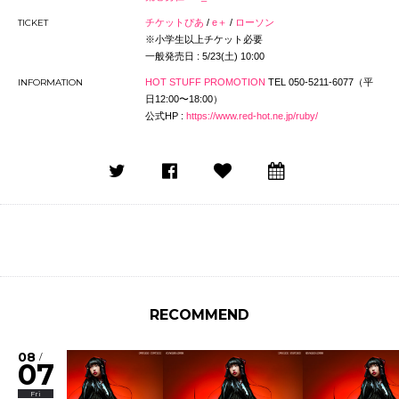
TICKET
チケットぴあ
/
e＋
/
ローソン
※小学生以上チケット必要
一般発売日 : 5/23(土) 10:00
INFORMATION
HOT STUFF PROMOTION
TEL 050-5211-6077（平
⽇12:00〜18:00）
公式HP :
https://www.red-hot.ne.jp/ruby/
RECOMMEND
08
/
07
Fri