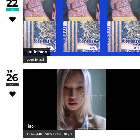
22
Sat
kid fresino
open to last
08
/
26
Wed
iiso
iiso Japan Live:sunrise Tokyo