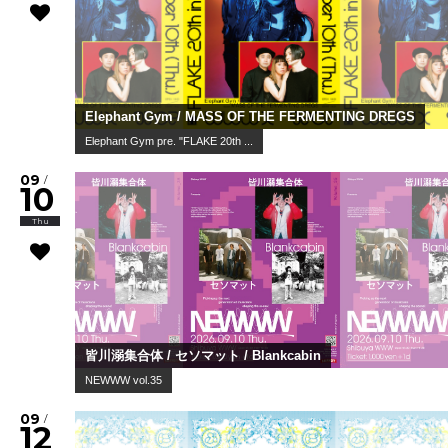
Elephant Gym / MASS OF THE FERMENTING DREGS
Elephant Gym pre. "FLAKE 20th ...
09
/
10
Thu
皆川溺集合体 / セソマット / Blankcabin
NEWWW vol.35
09
/
12