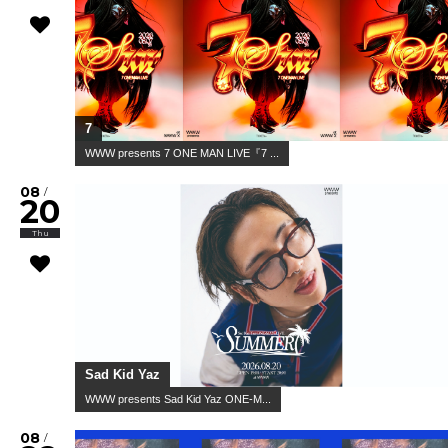
7
WWW presents 7 ONE MAN LIVE『7 ...
08
/
20
Thu
Sad Kid Yaz
WWW presents Sad Kid Yaz ONE-M...
08
/