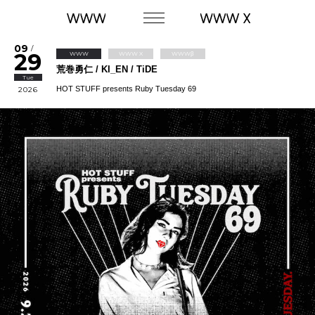
09
/
29
WWW
WWW X
WWWβ
荒巻勇仁 / KI_EN / TiDE
Tue
HOT STUFF presents Ruby Tuesday 69
2026