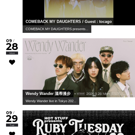
COMEBACK MY DAUGHTERS / Guest : tocago
COMEBACK MY DAUGHTERS presents...
09
/
28
Mon
Wendy Wander 溫蒂漫步
Wendy Wander live in Tokyo 202...
09
/
29
Tue