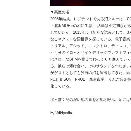
▼悪魔の沼
2008年結成。レジデントである沼クルーは、COMP
下北沢MOREの沼に生息。 活動は不定期なが
していたが、2013年より新たな試みとして、
なるネクストな沼世界を探っている。電子音楽
トリアル、アシッド、エレクトロ、ディスコ、
不可分のドロっとサイケデリックでレフトフィ
はスローなBPMを携えてゆっくりと進んでい
る。彼らは溶け合い、そのサウンドをつなぎ、
がゲストとしても独自の沼を演出してきた。結成10年を
FUJI & SUN、FRUE、森道市場、りんご
化している。
湿っぽく泥の深い地の事を沼地と呼ぶ。沼には
by Wikipedia