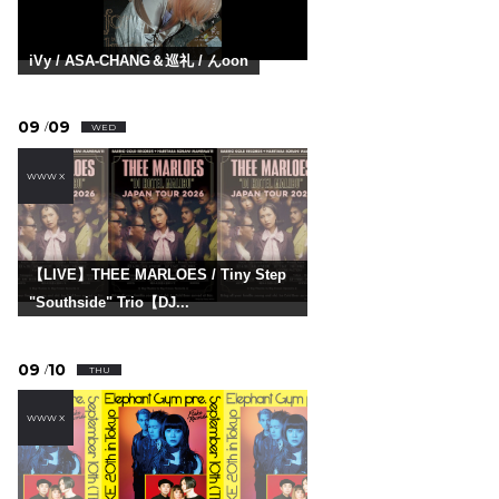
iVy / ASA-CHANG＆巡礼 / んoon
09
09
/
WED
WWW X
【LIVE】THEE MARLOES / Tiny Step
"Southside" Trio【DJ...
09
10
/
THU
WWW X