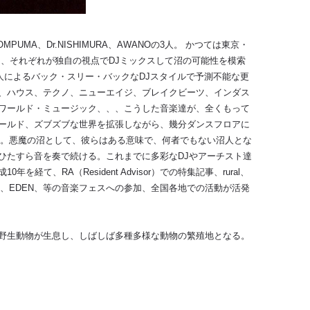
UMA、Dr.NISHIMURA、AWANOの3人。 かつては東京・
ら、それぞれが独自の視点でDJミックスして沼の可能性を模索
3人によるバック・スリー・バックなDJスタイルで予測不能な更
、ハウス、テクノ、ニューエイジ、ブレイクビーツ、インダス
ワールド・ミュージック、、、こうした音楽達が、全くもって
ールド、ズブズブな世界を拡張しながら、幾分ダンスフロアに
く。悪魔の沼として、彼らはある意味で、何者でもない沼人とな
ひたすら音を奏で続ける。これまでに多彩なDJやアーチスト達
経て、RA（Resident Advisor）での特集記事、rural、
音楽祭、EDEN、等の音楽フェスへの参加、全国各地での活動が活発
野生動物が生息し、しばしば多種多様な動物の繁殖地となる。