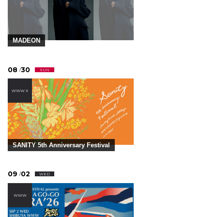
MADEON
08
30
/
SUN
WWW X
SANITY 5th Anniversary Festival
09
02
/
WED
WWW