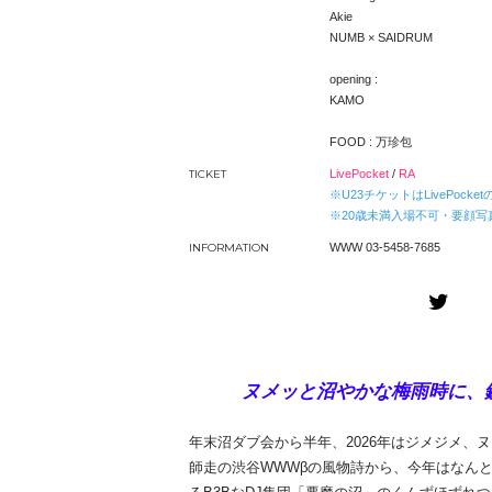
Akie
NUMB × SAIDRUM
opening :
KAMO
FOOD : 万珍包
TICKET
LivePocket
/
RA
※U23チケットはLivePocke
※20歳未満入場不可・要顔写真付きID / O
INFORMATION
WWW 03-5458-7685
ヌメッと沼やかな梅雨時に、
年末沼ダブ会から半年、2026年はジメジメ、
師走の渋谷WWWβの風物詩から、今年はなんと入梅時期