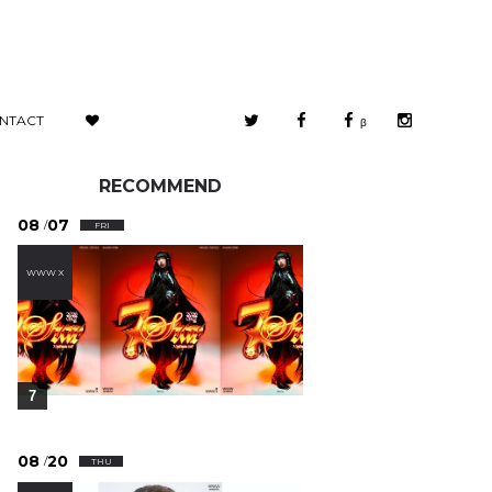
NTACT
β
RECOMMEND
08
07
/
FRI
WWW X
7
08
20
/
THU