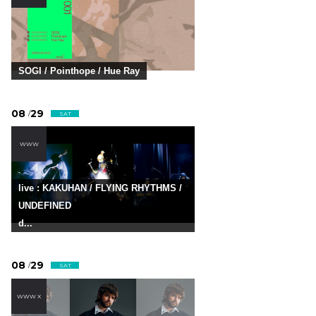
SOGI / Pointhope / Hue Ray
08
29
/
SAT
WWW
live : KAKUHAN / FLYING RHYTHMS /
UNDEFINED
d...
08
29
/
SAT
WWW X