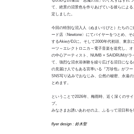
るB3BなDJ集団「悪魔の沼」のくんずほずれ
て、絶景の沼景色を作りあげている彼らによる
定しました。
今回の特別な沼入人（ぬまいりびと）たちのご
ード店〈Newtone〉にてバイヤーをつとめ
するAkieがDJに。そして2000年代初頭、
ーツ～エレクトロニカ～電子音楽を追究し、オリ
の中心アーティスト、NUMB × SAIDRU
て、強烈な沼水浴体験を繰り広げる沼日になる
の見届け人でもある宮率いる『万珍包』がフー
SNS写り込みでおなじみ、公然の秘密、永遠の
とめます。
ということで2026年、梅雨時、近く深くのサ
プ。
みなさまお誘いあわせの上、ふるって沼日和を
flyer design : 鈴木聖