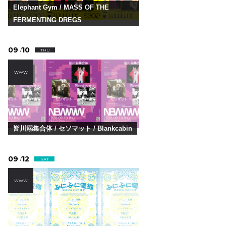
Elephant Gym / MASS OF THE
FERMENTING DREGS
09
10
/
THU
WWW
皆川溺集合体 / セソマット / Blankcabin
09
12
/
SAT
WWW