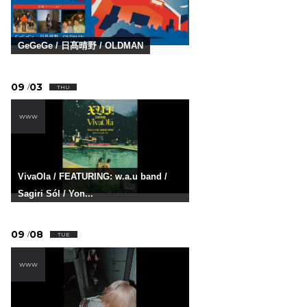
GeGeGe / 日髙晴野 / OLDMAN
09
03
/
THU
WWW
VivaOla / FEATURING: w.a.u band /
Sagiri Sól / Yon...
09
08
/
TUE
WWW