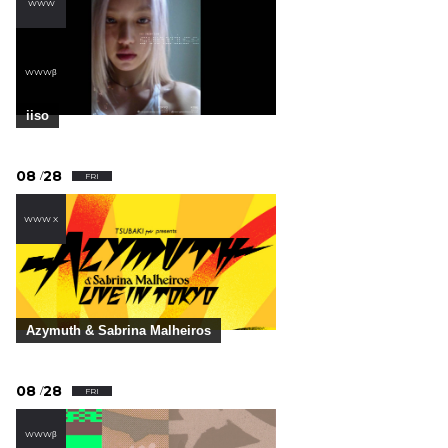
WWW
,
WWWβ
iiso
08
28
/
FRI
WWW X
Azymuth & Sabrina Malheiros
08
28
/
FRI
WWWβ