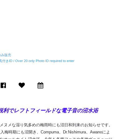
tのみ販売
ver 20 only Photo ID required to enter
鋭利でレフトフィールドな電子音の沼水浴
ヌメヌメな湿り気多めの梅雨時にも沼日和到来のお知らせです。
にも沼開き、Compuma、Dr.Nishimura、Awanoによ