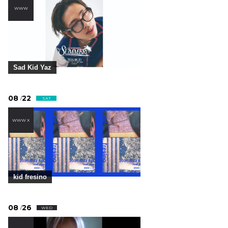
WWW
Sad Kid Yaz
08
22
/
SAT
WWW X
kid fresino
08
26
/
WED