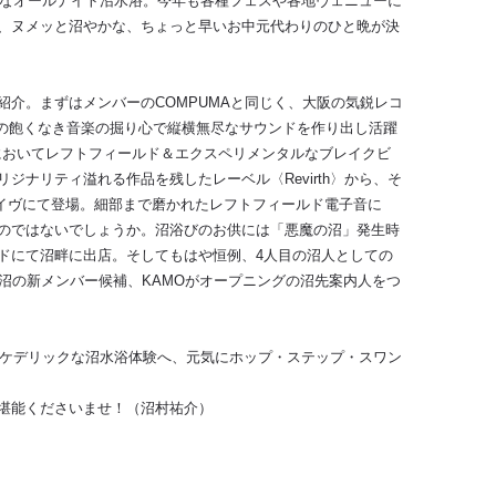
つなオールナイト沼水浴。今年も各種フェスや各地ヴェニューに
、ヌメッと沼やかな、ちょっと早いお中元代わりのひと晩が決
紹介。まずはメンバーのCOMPUMAと同じく、大阪の気鋭レコ
、その飽くなき音楽の掘り心で縦横無尽なサウンドを作り出し活躍
東京においてレフトフィールド＆エクスペリメンタルなブレイクビ
ジナリティ溢れる作品を残したレーベル〈Revirth〉から、そ
Mがライヴにて登場。細部まで磨かれたレフトフィールド電子音に
のではないでしょうか。沼浴びのお供には「悪魔の沼」発生時
ドにて沼畔に出店。そしてもはや恒例、4人目の沼人としての
沼の新メンバー候補、KAMOがオープニングの沼先案内人をつ
イケデリックな沼水浴体験へ、元気にホップ・ステップ・スワン
堪能くださいませ！（沼村祐介）