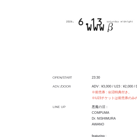
OPEN/START
23:30
ADV./DOOR
ADV : ¥3,000 / U23 : ¥2,000 
※前売券 : ㊙︎沼特典付き。
※U23チケットは前売券のみ
LINE UP
悪魔の沼：
COMPUMA
Dr. NISHIMURA
AWANO
featuring :