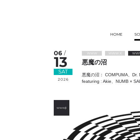
HOME
SC
06
/
WWW
WWW X
WW
13
悪魔の沼
SAT
悪魔の沼： COMPUMA、Dr. 
2026
featuring : Akie、NUMB × S
WWWβ