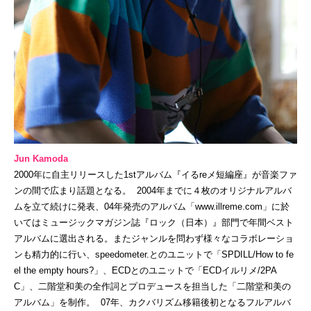
Jun Kamoda
2000年に自主リリースした1stアルバム『イるreメ短編座』が音楽ファ
ンの間で広まり話題となる。 2004年までに４枚のオリジナルアルバ
ムを立て続けに発表、04年発売のアルバム「www.illreme.com」に於
いてはミュージックマガジン誌『ロック（日本）』部門で年間ベスト
アルバムに選出される。またジャンルを問わず様々なコラボレーショ
ンも精力的に行い、speedometer.とのユニットで「SPDILL/How to fe
el the empty hours?」、ECDとのユニットで「ECDイルリメ/2PA
C」、二階堂和美の全作詞とプロデュースを担当した「二階堂和美の
アルバム」を制作。 07年、カクバリズム移籍後初となるフルアルバ