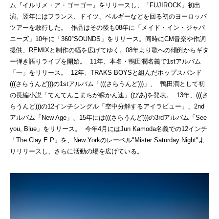
ム『イルリメ・ア・ゴーゴー』をリリースし、「FUJIROCK」初出
演。翌年にはフランス、ドイツ、ベルギーなどを回る初のヨーロッパ
ツアーを敢行した。 作品はその後も08年に「メイド・イン・ジャパ
ニーズ」10年に「360°SOUNDS」をリリース。同時にCM音楽や作詞
提供、REMIXと制作の幅を広げてゆく。08年より歌への傾倒からギタ
ー弾き語りライブを開始。 11年、本名・鴨田潤名義で1stアルバム
「一」をリリース。 12年、TRAKS BOYSと組んだポップスバンド
(((さらうんど)))の1stアルバム「(((さらうんど)))」、 鴨田潤として初
の長編小説「てんてんこまちが瞬かん速」(ぴあ)を発表。 13年、(((さ
らうんど)))の12インチシングル「空中分解するアイラビュー」、2nd
アルバム「New Age」、15年には(((さらうんど)))の3rdアルバム「See
you, Blue」をリリース。 今年4月にはJun Kamoda名義での12インチ
「The Clay E.P」を、New Yorkのレーベル"Mister Saturday Night"よ
りリリースし、さらに活動の場を広げている。