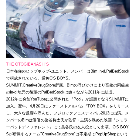
THE OTOGIBANASHI'S
日本在住のヒップホップ•ユニット。メンバーはBim,in-d,PalBedStock
で構成されている。通称O'S BOYS。
SUMMIT,CreativeDrugStore所属。Bimの呼びかけにより高校の同級生
のin-d,地元の後輩のPalBedStockは嫌々ながら2011年に結成。
2012年に突如YouTubeに公開された『Pool』が話題となりSUMMITに
加入。翌年、4月26日にファーストアルバム『TOY BOX』をリリース
し、大きな反響を呼んだ。フジロックフェスティバル2013に出演。メ
ンバーのBimは俳優の染谷将太氏が監督・主演を務めた映画『シミラ
ーバットディファレント』にて染谷氏の友人役として出演。O'S BOY
Sが所属するチーム"CreativeDrugStore"は不定期でPopUpShopという