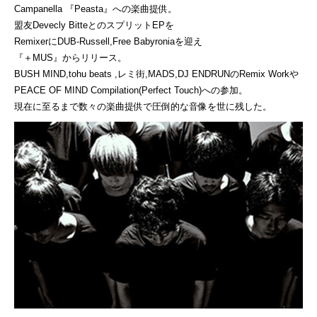
Campanella 『Peasta』への楽曲提供。
盟友Devecly BitteとのスプリットEPを
RemixerにDUB-Russell,Free Babyroniaを迎え
『＋MUS』からリリース。
BUSH MIND,tohu beats ,レミ街,MADS,DJ ENDRUNのRemix Workや
PEACE OF MIND Compilation(Perfect Touch)への参加。
現在に至るまで数々の楽曲提供で圧倒的な音像を世に残した。