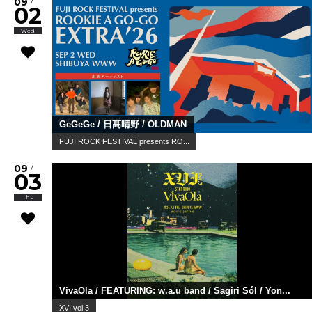
09
/
02
Wed
GeGeGe / 日髙晴野 / OLDMAN
FUJI ROCK FESTIVAL presents RO...
09
/
03
Thu
VivaOla / FEATURING: w.a.u band / Sagiri Sól / Yon...
XVI vol.3