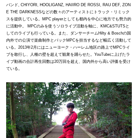
バンド, CHIYORI, HOOLIGANZ, HAIIRO DE ROSSI, RAU DEF, ZON
E THE DARKNESSなどの数々のアーティストにトラック・リミック
スを提供している。MPC playerとしても都内を中心に地方でも勢力的
に活動中。 MPCのみを使うソロライブ活動を軸に、KMC&STUTSと
してのライブも行っている。また、ダンサーチームHilty & Boschの国
内外での公演で楽曲制作とバックMPCを担当するなど幅広く活動して
いる。2013年2月にはニューヨーク・ハーレム地区の路上でMPCライ
ブを敢行し、人種の壁を超えて観衆を踊らせた。YouTubeに上げたラ
イブ動画の合計再生回数は20万回を超え、国内外から高い評価を受け
ている。