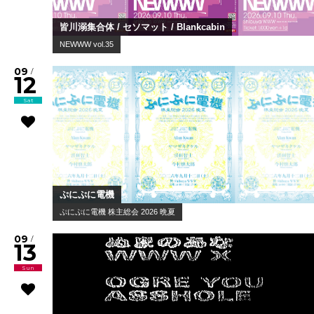
皆川溺集合体 / セソマット / Blankcabin
NEWWW vol.35
09
/
12
Sat
ぷにぷに電機
ぷにぷに電機 株主総会 2026 晩夏
09
/
13
Sun