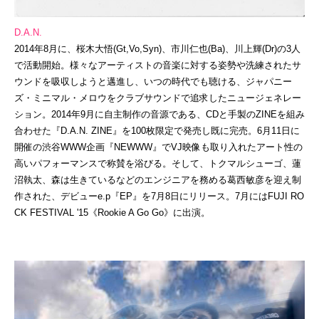
D.A.N.
2014年8月に、桜木大悟(Gt,Vo,Syn)、市川仁也(Ba)、川上輝(Dr)の3人
で活動開始。様々なアーティストの音楽に対する姿勢や洗練されたサ
ウンドを吸収しようと邁進し、いつの時代でも聴ける、ジャパニー
ズ・ミニマル・メロウをクラブサウンドで追求したニュージェネレー
ション。2014年9月に自主制作の音源である、CDと手製のZINEを組み
合わせた『D.A.N. ZINE』を100枚限定で発売し既に完売。6月11日に
開催の渋谷WWW企画『NEWWW』でVJ映像も取り入れたアート性の
高いパフォーマンスで称賛を浴びる。そして、トクマルシューゴ、蓮
沼執太、森は生きているなどのエンジニアを務める葛西敏彦を迎え制
作された、デビューe.p『EP』を7月8日にリリース。7月にはFUJI RO
CK FESTIVAL '15《Rookie A Go Go》に出演。