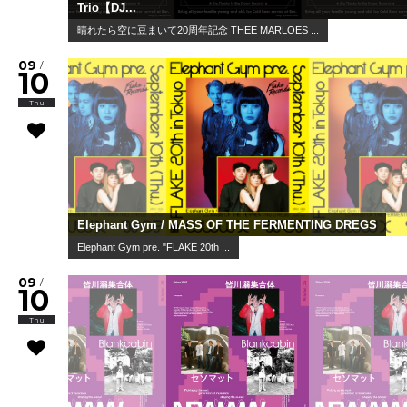
Trio【DJ...
晴れたら空に豆まいて20周年記念 THEE MARLOES ...
09
/
10
Thu
Elephant Gym / MASS OF THE FERMENTING DREGS
Elephant Gym pre. "FLAKE 20th ...
09
/
10
Thu