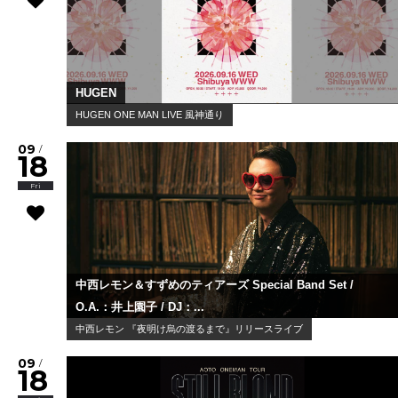
HUGEN
HUGEN ONE MAN LIVE 風神通り
09
/
18
Fri
中西レモン＆すずめのティアーズ Special Band Set /
O.A.：井上園子 / DJ：...
中西レモン 『夜明け烏の渡るまで』リリースライブ
09
/
18