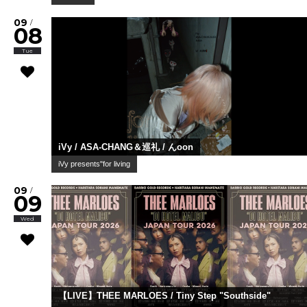
09
/
08
Tue
iVy / ASA-CHANG＆巡礼 / んoon
iVy presents"for living
09
/
09
Wed
【LIVE】THEE MARLOES / Tiny Step "Southside"