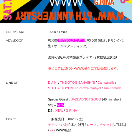
OPEN/START
16:00 / 17:00
ADV./DOOR
¥2,000
前売
S
OLD OUT
!!
/ ¥3,000 (税込 /ドリンク代
別 / オールスタンディング)
前売り券は6周年感謝プライス！(枚数限定販売)
※当日券は15:00〜WWW受付にて販売致します。
LINE UP
D.A.N.
/
THE OTOGIBANASHI'S
/
Campanella
/
STUTS
/
TOYOMU
/
Ramza
/
yahyel
/
Jun Kamoda
Special Guest :
BADBADNOTG
OOD
(40min. short
set)←
NEW
DJ：
XTAL
/
G.RINA
TICKET
一般発売日：10/29（土）
チケットぴあ
[P:314-937] /
ローソンチケット
[L:73721]
/
e+
/ WWW店頭