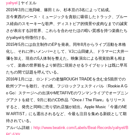
yahyel
| ヤイエル
2015年3月に池貝峻、篠田ミル、杉本亘の3名によって結成。
古今東西のベース・ミュージックを貪欲に吸収したトラック、ブルー
ス経由のスモーキーな歌声、ディストピア的情景や皮肉なまでの誠実
さが表出する詩世界、これらを合わせたほの暗い質感を持つ楽曲たち
がyahyelを特徴付ける。
2015年5月には自主制作のEPを発表。同年8月からライブ活動を本格
化し、それに伴いメンバーとして、VJに山田健人、ドラマーに大井一
彌を加え、現在の5人体制を整えた。映像演出による視覚効果も相ま
って、楽曲の世界観をより鮮烈に現前させるライブセットは既に早耳
たちの間で話題を呼んでいる。
2016年1月には、ロンドンの老舗ROUGH TRADEを含む全5箇所での
欧州ツアーを敢行。その後、フジロックフェスティバル〈Rookie A G
o Go〉ステージへの出演やMETAFIVEのワンマンライブでオープニン
グアクトを経て、9月に初のCD作品『Once / The Flare』をリリース
すると、発売と同時に売り切れ店舗が続出。Apple Music「今週のNE
W ARTIST」にも選出されるなど、今最も注目を集める新鋭として期
待されている。
アルバム詳細：
http://www.beatink.com/Labels/Beat-Records/yahyel/B
RC-530/