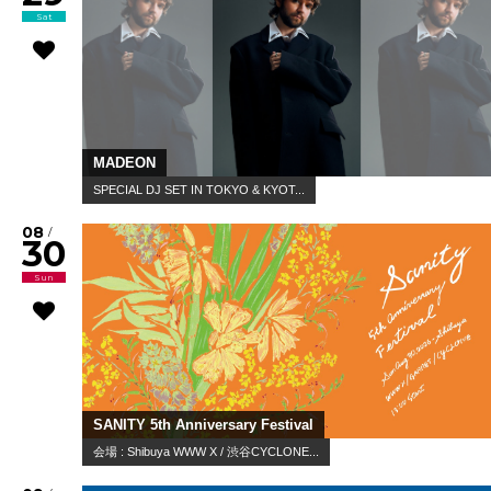
Sat
MADEON
SPECIAL DJ SET IN TOKYO & KYOT...
08
/
30
Sun
SANITY 5th Anniversary Festival
会場 : Shibuya WWW X / 渋谷CYCLONE...