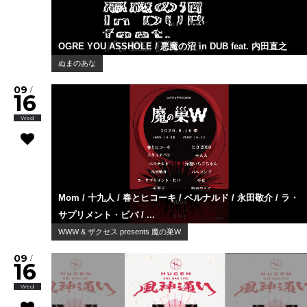
OGRE YOU ASSHOLE / 悪魔の沼 in DUB feat. 内田直之
ぬまのあな
09
/
16
Wed
Mom / 十九人 / 春とヒコーキ / ベルナルド / 永田敬介 / ラ・
サプリメント・ビバ / ...
WWW & ザクセス presents 魔の巣W
09
/
16
Wed