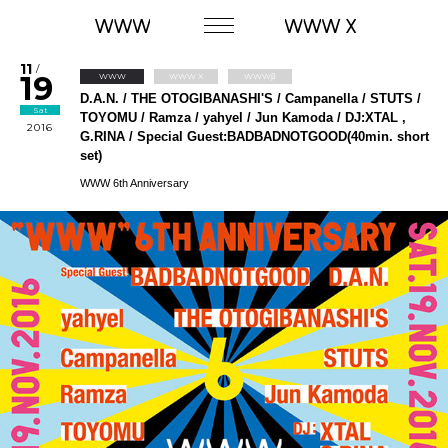
11
/
19
WWW
WWW X
WWWβ
D.A.N. / THE OTOGIBANASHI'S / Campanella / STUTS /
Sat
TOYOMU / Ramza / yahyel / Jun Kamoda / DJ:XTAL ,
2016
G.RINA / Special Guest:BADBADNOTGOOD(40min. short
set)
WWW 6th Anniversary