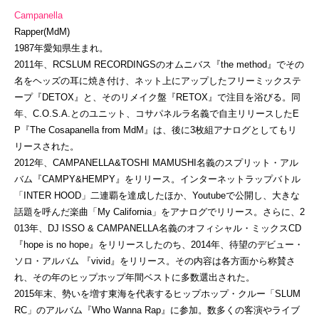
Campanella
Rapper(MdM)
1987年愛知県生まれ。
2011年、RCSLUM RECORDINGSのオムニバス『the method』でその
名をヘッズの耳に焼き付け、ネット上にアップしたフリーミックステ
ープ『DETOX』と、そのリメイク盤『RETOX』で注目を浴びる。同
年、C.O.S.A.とのユニット、コサパネルラ名義で自主リリースしたE
P『The Cosapanella from MdM』は、後に3枚組アナログとしてもリ
リースされた。
2012年、CAMPANELLA&TOSHI MAMUSHI名義のスプリット・アル
バム『CAMPY&HEMPY』をリリース。インターネットラップバトル
「INTER HOOD」二連覇を達成したほか、Youtubeで公開し、大きな
話題を呼んだ楽曲「My California」をアナログでリリース。さらに、2
013年、DJ ISSO & CAMPANELLA名義のオフィシャル・ミックスCD
『hope is no hope』をリリースしたのち、2014年、待望のデビュー・
ソロ・アルバム 『vivid』をリリース。その内容は各方面から称賛さ
れ、その年のヒップホップ年間ベストに多数選出された。
2015年末、勢いを増す東海を代表するヒップホップ・クルー「SLUM
RC」のアルバム『Who Wanna Rap』に参加。数多くの客演やライブ