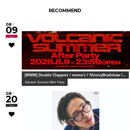
RECOMMEND
08
/
09
Sun
[WWW] Double Clapperz / meme'z / ShioriyBradshaw /...
Volcanic Summer After Party
08
/
20
Thu