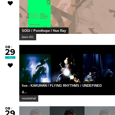
SOGI / Pointhope / Hue Ray
βase-001
08
/
29
Sat
live : KAKUHAN / FLYING RHYTHMS / UNDEFINED
d...
newdubhall
08
/
29