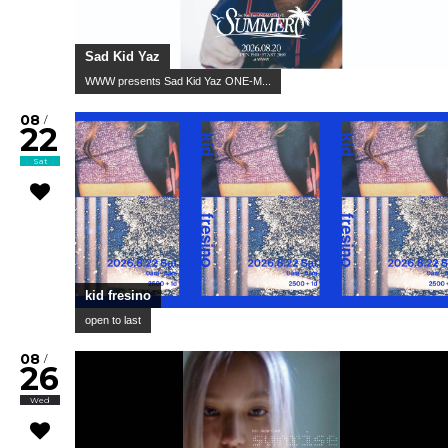
Sad Kid Yaz
WWW presents Sad Kid Yaz ONE-M...
08
/
22
Sat
kid fresino
open to last
08
/
26
Wed