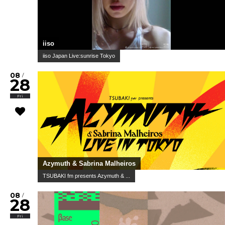
iiso
iiso Japan Live:sunrise Tokyo
08
/
28
Fri
Azymuth & Sabrina Malheiros
TSUBAKI fm presents Azymuth & ...
08
/
28
Fri