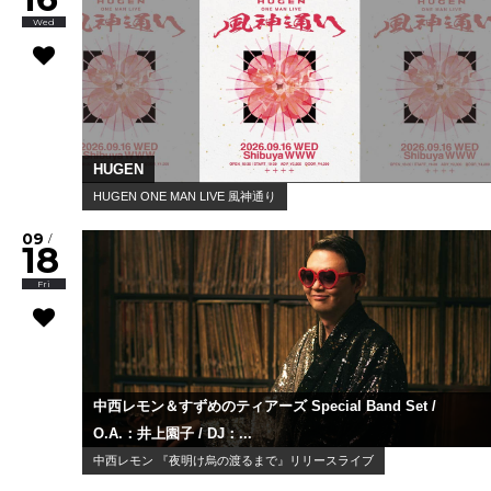
Wed
HUGEN
HUGEN ONE MAN LIVE 風神通り
09
/
18
Fri
中西レモン＆すずめのティアーズ Special Band Set /
O.A.：井上園子 / DJ：...
中西レモン 『夜明け烏の渡るまで』リリースライブ