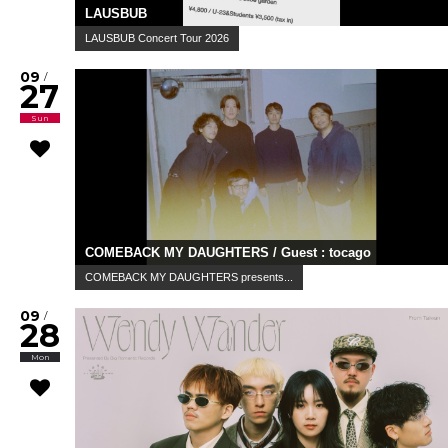
LAUSBUB
LAUSBUB Concert Tour 2026
09
/
27
Sun
COMEBACK MY DAUGHTERS / Guest : tocago
COMEBACK MY DAUGHTERS presents...
09
/
28
Mon