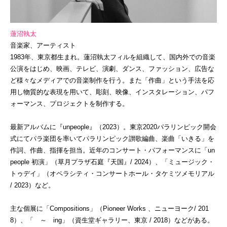
蓮沼執太
音楽家、アーティスト
1983年、東京都生まれ。蓮沼執太フィルを組織して、国内外での音楽
公演をはじめ、映画、テレビ、演劇、ダンス、ファッション、広告な
ど様々なメディアでの音楽制作を行う。また「作曲」という手法を応
用し物質的な表現を用いて、彫刻、映像、インスタレーション、パフ
ォーマンス、プロジェクトを制作する。
最新アルバムに『unpeople』（2023）。東京2020パラリンピック開会
式にてパラ楽団を率いてパラリンピック讃歌編曲、楽曲「いきる」を
作詞、作曲、指揮を担当。近年のコンサート・パフォーマンスに「un
people 初演」（草月プラザ石庭『天国』/ 2024）、「ミュージック・
トゥデイ」（オペラシティ・コンサートホール・タケミツメモリアル
/ 2023）など。
主な個展に「Compositions」（Pioneer Works 、ニューヨーク/ 201
8）、「 ～ ing」（資生堂ギャラリー、東京 / 2018）などがある。