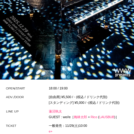
OPEN/START
18:00 / 19:00
ADV./DOOR
[自由席] ¥5,500 / - (税込 / ドリンク代別)
[スタンディング] ¥5,000 / -(税込 / ドリンク代別)
LINE UP
蓮沼執太
GUEST : we//e［
梅林太郎
+
Rico
(
LAUSBUB
)］
TICKET
一般発売：11/29(土)10:00
e+