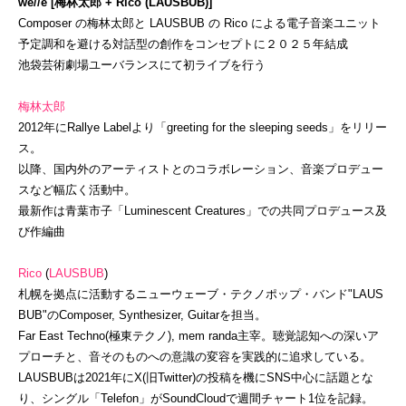
we//e [梅林太郎 + Rico (LAUSBUB)]
Composer の梅林太郎と LAUSBUB の Rico による電子音楽ユニット
予定調和を避ける対話型の創作をコンセプトに２０２５年結成
池袋芸術劇場ユーバランスにて初ライブを行う
梅林太郎
2012年にRallye Labelより「greeting for the sleeping seeds」をリリー
ス。
以降、国内外のアーティストとのコラボレーション、音楽プロデュー
スなど幅広く活動中。
最新作は青葉市子「Luminescent Creatures」での共同プロデュース及
び作編曲
Rico
(
LAUSBUB
)
札幌を拠点に活動するニューウェーブ・テクノポップ・バンド"LAUS
BUB"のComposer, Synthesizer, Guitarを担当。
Far East Techno(極東テクノ), mem randa主宰。聴覚認知への深いア
プローチと、音そのものへの意識の変容を実践的に追求している。
LAUSBUBは2021年にX(旧Twitter)の投稿を機にSNS中心に話題とな
り、シングル「Telefon」がSoundCloudで週間チャート1位を記録。