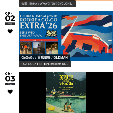
会場 : Shibuya WWW X / 渋谷CYCLONE...
09
/
02
Wed
GeGeGe / 日髙晴野 / OLDMAN
FUJI ROCK FESTIVAL presents RO...
09
/
03
Thu