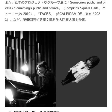
また、近年のプロジェクトやグループ展に「Someone's public and pri
vate / Something's public and private」（Tompkins Square Park 、ニ
ューヨーク/ 2019）、「FACES」（SCAI PIRAMIDE、東京 / 202
1）、など。第69回芸術選奨文部科学大臣新人賞を受賞。