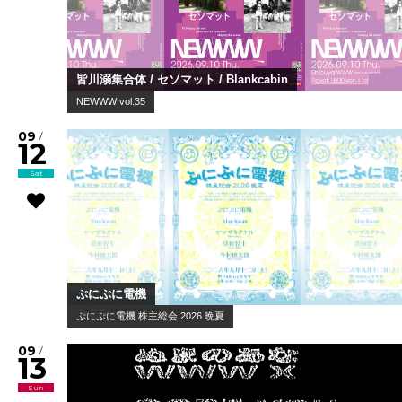
皆川溺集合体 / セソマット / Blankcabin
NEWWW vol.35
09
/
12
Sat
ぷにぷに電機
ぷにぷに電機 株主総会 2026 晩夏
09
/
13
Sun