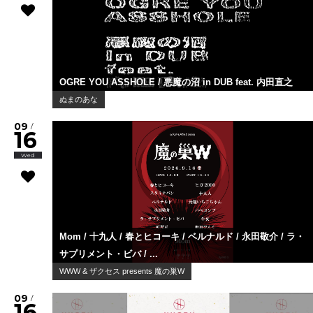
OGRE YOU ASSHOLE / 悪魔の沼 in DUB feat. 内田直之
ぬまのあな
09
/
16
Wed
Mom / 十九人 / 春とヒコーキ / ベルナルド / 永田敬介 / ラ・
サプリメント・ビバ / ...
WWW & ザクセス presents 魔の巣W
09
/
16