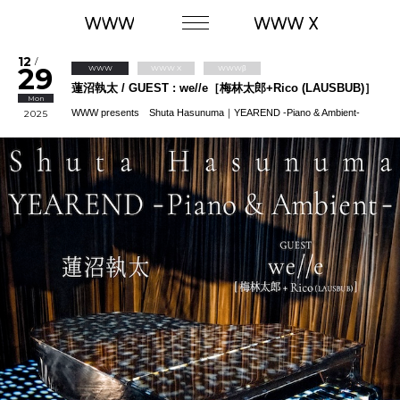
12
/
29
WWW
WWW X
WWWβ
蓮沼執太 / GUEST : we//e［梅林太郎+Rico (LAUSBUB)］
Mon
WWW presents Shuta Hasunuma｜YEAREND -Piano & Ambient-
2025