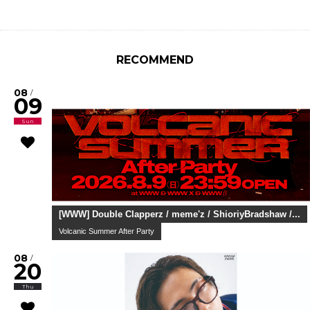
RECOMMEND
08
/
09
Sun
[WWW] Double Clapperz / meme'z / ShioriyBradshaw /...
Volcanic Summer After Party
08
/
20
Thu