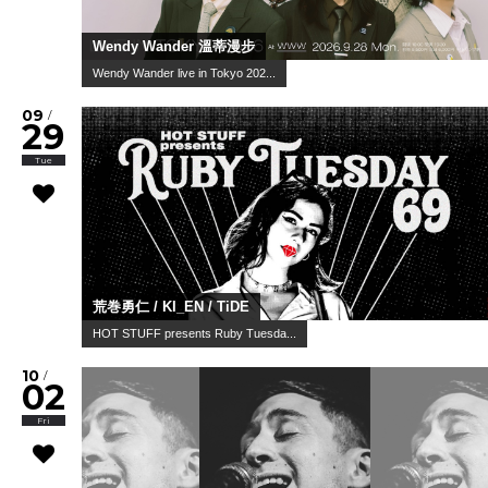
Wendy Wander 溫蒂漫步
Wendy Wander live in Tokyo 202...
09
/
29
Tue
荒巻勇仁 / KI_EN / TiDE
HOT STUFF presents Ruby Tuesda...
10
/
02
Fri