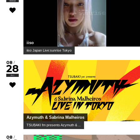
Wed
iiso
iiso Japan Live:sunrise Tokyo
08
/
28
Fri
Azymuth & Sabrina Malheiros
TSUBAKI fm presents Azymuth & ...
08
/