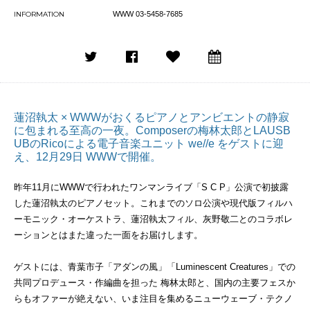
INFORMATION
WWW 03-5458-7685
蓮沼執太 × WWWがおくるピアノとアンビエントの静寂
に包まれる至高の一夜。Composerの梅林太郎とLAUSB
UBのRicoによる電子音楽ユニット we//e をゲストに迎
え、12月29日 WWWで開催。
昨年11月にWWWで行われたワンマンライブ「S C P」公演で初披露
した蓮沼執太のピアノセット。これまでのソロ公演や現代版フィルハ
ーモニック・オーケストラ、蓮沼執太フィル、灰野敬二とのコラボレ
ーションとはまた違った一面をお届けします。
ゲストには、青葉市子「アダンの風」「Luminescent Creatures」での
共同プロデュース・作編曲を担った 梅林太郎と、国内の主要フェスか
らもオファーが絶えない、いま注目を集めるニューウェーブ・テクノ