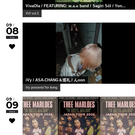
VivaOla / FEATURING: w.a.u band / Sagiri Sól / Yon...
XVI vol.3
09
/
08
Tue
iVy / ASA-CHANG＆巡礼 / んoon
iVy presents"for living
09
/
09
Wed