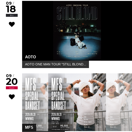
09
/
18
Fri
AOTO
AOTO ONE MAN TOUR "STILL BLOND...
09
/
20
Sun
MFS