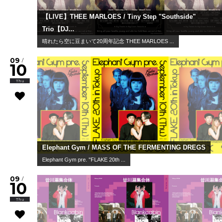
【LIVE】THEE MARLOES / Tiny Step "Southside"
Trio【DJ...
晴れたら空に豆まいて20周年記念 THEE MARLOES ...
09
/
10
Thu
Elephant Gym / MASS OF THE FERMENTING DREGS
Elephant Gym pre. "FLAKE 20th ...
09
/
10
Thu