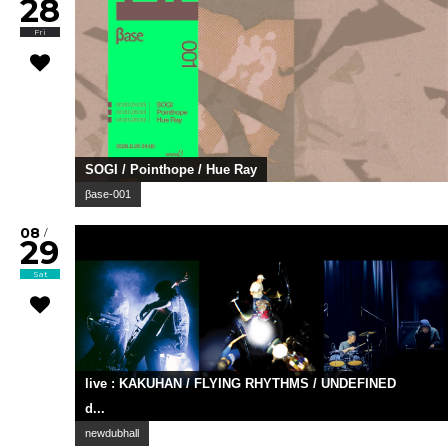
28
Fri
SOGI / Pointhope / Hue Ray
βase-001
08
/
29
Sat
live : KAKUHAN / FLYING RHYTHMS / UNDEFINED
d...
newdubhall