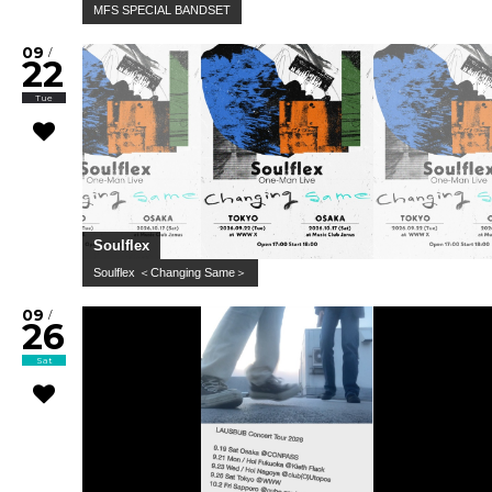
MFS SPECIAL BANDSET
09
/
22
Tue
Soulflex
Soulflex ＜Changing Same＞
09
/
26
Sat