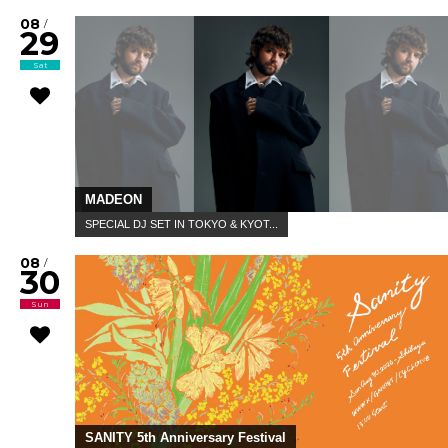
08
/
29
Sat
MADEON
SPECIAL DJ SET IN TOKYO & KYOT...
08
/
30
Sun
SANITY 5th Anniversary Festival