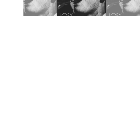
Joey Dosik(追加公演)
WWW & WWW X Anniversaries
10
/
02
Fri
Worldwide Skippa
スキッパのワンマン
10
/
03
Sat