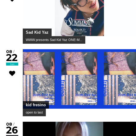
Sad Kid Yaz
WWW presents Sad Kid Yaz ONE-M...
08
/
22
Sat
kid fresino
open to last
08
/
26