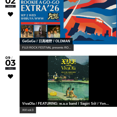
02
Wed
GeGeGe / 日髙晴野 / OLDMAN
FUJI ROCK FESTIVAL presents RO...
09
/
03
Thu
VivaOla / FEATURING: w.a.u band / Sagiri Sól / Yon...
XVI vol.3