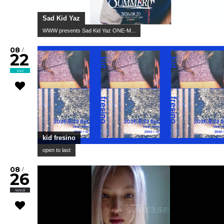
Sad Kid Yaz
WWW presents Sad Kid Yaz ONE-M...
08
/
22
Sat
kid fresino
open to last
08
/
26
Wed