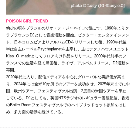
POiSON GiRL FRiEND
幼少の頃をブラジルのリオ・デ・ジャネイロで過ごす。1990年よりク
ラブラウンジDJとして音楽活動を開始。ビクター・エンタテインメン
ト、日本コロムビアよりアルバムCDをリリースした後、1990年代後
半は自主レーベルPsychoplanetを主宰し、主にテクノハウスユニット
Kiss_O_maticとしてフロア向け作品をリリース。2000年代前半のフ
ランスでの生活を経て帰国後、ライヴ、アルバムリリース、DJ活動を
再開。
2020年代に入り、配信メディアを中心にグローバルな再評価が高ま
り、2024年には全米10か所でのツアーを成功させ、2025年末までに中
国、欧州ツアー、フェスティヴァル出演、2度目の米国ツアーを果た
している。DJとしても、英国NTSラジオのレギュラー番組配信、香港
のBoiler Roomフェスティヴァルでのハイブリッドセット参加をはじ
め、多方面の活動を続けている。