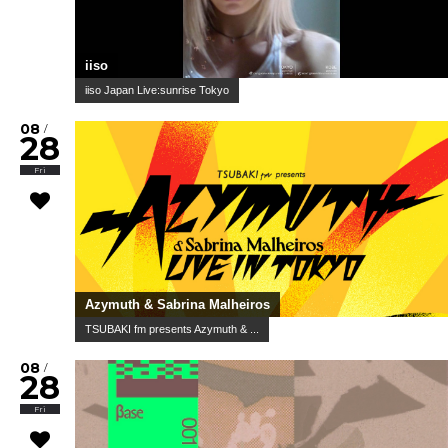
iiso
iiso Japan Live:sunrise Tokyo
08
/
28
Fri
Azymuth & Sabrina Malheiros
TSUBAKI fm presents Azymuth & ...
08
/
28
Fri