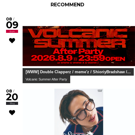
RECOMMEND
08
/
09
Sun
[WWW] Double Clapperz / meme'z / ShioriyBradshaw /...
Volcanic Summer After Party
08
/
20
Thu