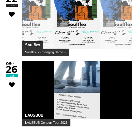
Tue
Soulflex
Soulflex ＜Changing Same＞
09
/
26
Sat
LAUSBUB
LAUSBUB Concert Tour 2026