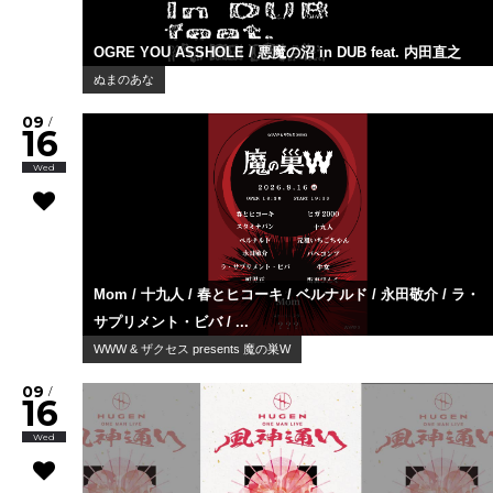
OGRE YOU ASSHOLE / 悪魔の沼 in DUB feat. 内田直之
ぬまのあな
09
/
16
Wed
Mom / 十九人 / 春とヒコーキ / ベルナルド / 永田敬介 / ラ・
サプリメント・ビバ / ...
WWW & ザクセス presents 魔の巣W
09
/
16
Wed