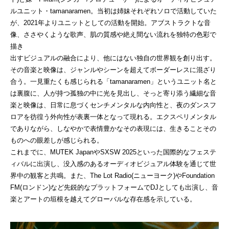
ルユニット・tamanaramen。当初は姉妹それぞれソロで活動していた
が、2021年よりユニットとしての活動を開始。アブストラクトな音
像、ささやくような歌声、肌の質感や絶え間ない流れを独特の色彩で
描き
出すビジュアルの融合により、他にはない独自の世界観を創り出す。
その音楽と映像は、ジャンルやシーンを超えてボーダーレスに混ざり
合う。一見重たくも感じられる「tamanaramen」というユニット名と
は裏腹に、人が持つ孤独の中に光を見出し、そっと寄り添う繊細な音
楽と映像は、日常に息づくセンチメンタルな内向性と、夜のダンスフ
ロアを彷徨う外向性が表裏一体となって現れる。エクスペリメンタル
でありながら、しなやかで表情豊かなその表現には、生きることその
ものへの眼差しが感じられる。
これまでに、MUTEK JapanやSXSW 2025といった国際的なフェステ
ィバルに出演し、没入感のあるオーディオビジュアル体験を通じて世
界中の観客と共鳴。また、The Lot Radio(ニューヨーク)やFoundation
FM(ロンドン)など先鋭的なプラットフォームでDJとしても出演し、音
楽とアートの垣根を越えてグローバルな存在感を示している。