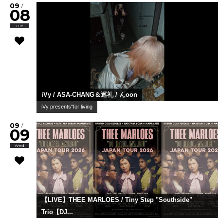
09
/
08
Tue
iVy / ASA-CHANG＆巡礼 / んoon
iVy presents"for living
09
/
09
Wed
【LIVE】THEE MARLOES / Tiny Step "Southside"
Trio【DJ...