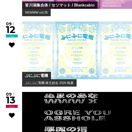
皆川溺集合体 / セソマット / Blankcabin
NEWWW vol.35
09
/
12
Sat
ぷにぷに電機
ぷにぷに電機 株主総会 2026 晩夏
09
/
13
Sun