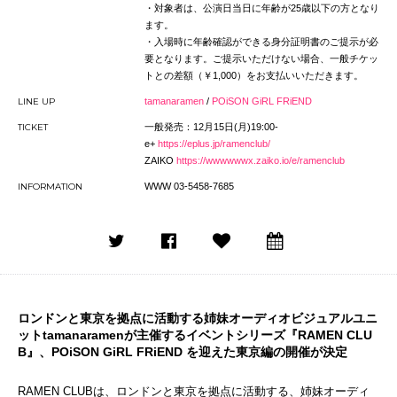
・対象者は、公演日当日に年齢が25歳以下の方となり
ます。
・入場時に年齢確認ができる身分証明書のご提示が必
要となります。ご提示いただけない場合、一般チケッ
トとの差額（￥1,000）をお支払いいただきます。
LINE UP
tamanaramen
/
POiSON GiRL FRiEND
TICKET
一般発売：12月15日(月)19:00-
e+
https://eplus.jp/ramenclub/
ZAIKO
https://wwwwwwx.zaiko.io/e/ramenclub
INFORMATION
WWW 03-5458-7685
ロンドンと東京を拠点に活動する姉妹オーディオビジュアルユニ
ットtamanaramenが主催するイベントシリーズ『RAMEN CLU
B』、POiSON GiRL FRiEND を迎えた東京編の開催が決定
RAMEN CLUBは、ロンドンと東京を拠点に活動する、姉妹オーディ