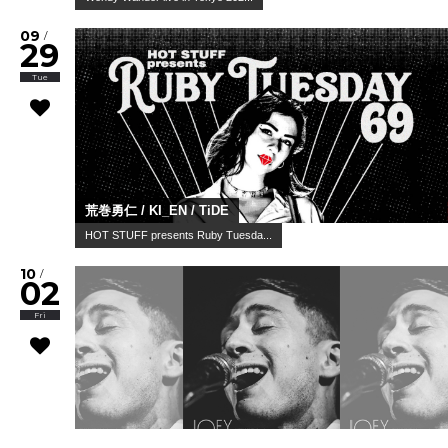
09
/
29
Tue
荒巻勇仁 / KI_EN / TiDE
HOT STUFF presents Ruby Tuesda...
10
/
02
Fri