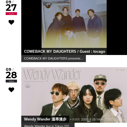
09
/
27
Sun
COMEBACK MY DAUGHTERS / Guest : tocago
COMEBACK MY DAUGHTERS presents...
09
/
28
Mon
Wendy Wander 溫蒂漫步
Wendy Wander live in Tokyo 202...