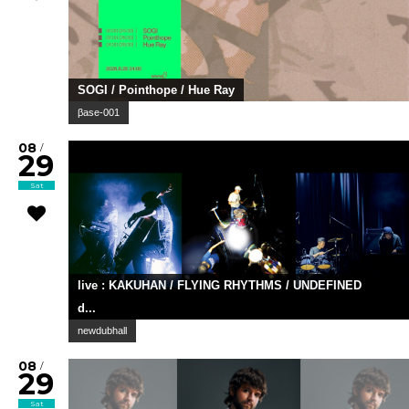
SOGI / Pointhope / Hue Ray
βase-001
08
/
29
Sat
live : KAKUHAN / FLYING RHYTHMS / UNDEFINED
d...
newdubhall
08
/
29
Sat