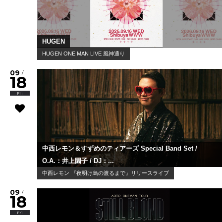
HUGEN
HUGEN ONE MAN LIVE 風神通り
09
/
18
Fri
中西レモン＆すずめのティアーズ Special Band Set /
O.A.：井上園子 / DJ：...
中西レモン 『夜明け烏の渡るまで』リリースライブ
09
/
18
Fri