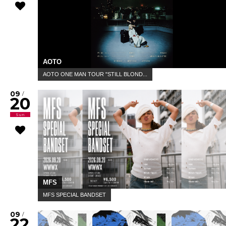
AOTO
AOTO ONE MAN TOUR "STILL BLOND...
09
/
20
Sun
MFS
MFS SPECIAL BANDSET
09
/
22