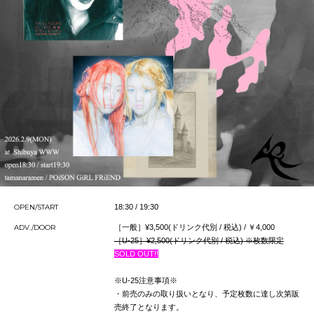
OPEN/START
18:30 / 19:30
ADV./DOOR
［一般］¥3,500(ドリンク代別 / 税込) / ￥4,000
［U-25］¥2,500(ドリンク代別 / 税込) ※枚数限定
SOLD OUT!!
※U-25注意事項※
・前売のみの取り扱いとなり、予定枚数に達し次第販
売終了となります。