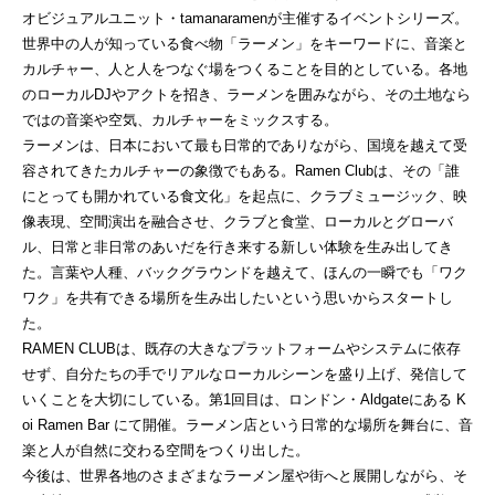
オビジュアルユニット・tamanaramenが主催するイベントシリーズ。
世界中の人が知っている食べ物「ラーメン」をキーワードに、音楽と
カルチャー、人と人をつなぐ場をつくることを目的としている。各地
のローカルDJやアクトを招き、ラーメンを囲みながら、その土地なら
ではの音楽や空気、カルチャーをミックスする。
ラーメンは、日本において最も日常的でありながら、国境を越えて受
容されてきたカルチャーの象徴でもある。Ramen Clubは、その「誰
にとっても開かれている食文化」を起点に、クラブミュージック、映
像表現、空間演出を融合させ、クラブと食堂、ローカルとグローバ
ル、日常と非日常のあいだを行き来する新しい体験を生み出してき
た。言葉や人種、バックグラウンドを越えて、ほんの一瞬でも「ワク
ワク」を共有できる場所を生み出したいという思いからスタートし
た。
RAMEN CLUBは、既存の大きなプラットフォームやシステムに依存
せず、自分たちの手でリアルなローカルシーンを盛り上げ、発信して
いくことを大切にしている。第1回目は、ロンドン・Aldgateにある K
oi Ramen Bar にて開催。ラーメン店という日常的な場所を舞台に、音
楽と人が自然に交わる空間をつくり出した。
今後は、世界各地のさまざまなラーメン屋や街へと展開しながら、そ