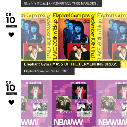
晴れたら空に豆まいて20周年記念 THEE MARLOES ...
09
/
10
Thu
Elephant Gym / MASS OF THE FERMENTING DREGS
Elephant Gym pre. "FLAKE 20th ...
09
/
10
Thu