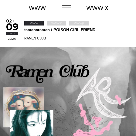
02
/
09
WWW
WWW X
WWWβ
tamanaramen / POiSON GiRL FRiEND
Mon
RAMEN CLUB
2026