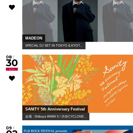
MADEON
SPECIAL DJ SET IN TOKYO & KYOT...
08
/
30
Sun
SANITY 5th Anniversary Festival
会場 : Shibuya WWW X / 渋谷CYCLONE...
09
/