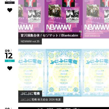
Thu
皆川溺集合体 / セソマット / Blankcabin
NEWWW vol.35
09
/
12
Sat
ぷにぷに電機
ぷにぷに電機 株主総会 2026 晩夏
09
/