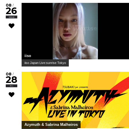
08
/
26
Wed
iiso
iiso Japan Live:sunrise Tokyo
08
/
28
Fri
Azymuth & Sabrina Malheiros