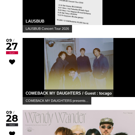
LAUSBUB
LAUSBUB Concert Tour 2026
09
/
27
Sun
COMEBACK MY DAUGHTERS / Guest : tocago
COMEBACK MY DAUGHTERS presents...
09
/
28
Mon