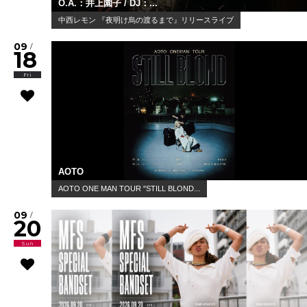
O.A.：井上園子 / DJ：...
中西レモン 『夜明け烏の渡るまで』リリースライブ
09
/
18
Fri
AOTO
AOTO ONE MAN TOUR "STILL BLOND...
09
/
20
Sun