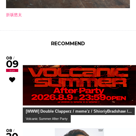
折坂悠太
RECOMMEND
08
/
09
Sun
[WWW] Double Clapperz / meme'z / ShioriyBradshaw /...
Volcanic Summer After Party
08
/