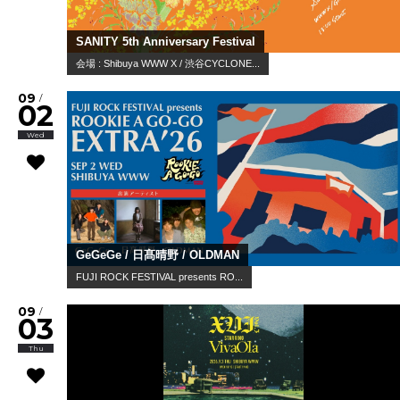
SANITY 5th Anniversary Festival
会場 : Shibuya WWW X / 渋谷CYCLONE...
09
/
02
Wed
GeGeGe / 日髙晴野 / OLDMAN
FUJI ROCK FESTIVAL presents RO...
09
/
03
Thu