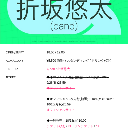
OPEN/START
18:00 / 19:00
ADV./DOOR
¥5,500 (税込 / スタンディング / ドリンク代別)
LINE UP
んoon
/
折坂悠太
TICKET
◆オフィシャル先行(抽選)：9/16(火)19:00〜
9/28(日)23:59
オフィシャルサイト
◆オフィシャル2次先行(抽選)：10/1(水)19:00〜
10/13(月祝)23:59
オフィシャルサイト
◆一般発売：10/18(土)10:00
チケットぴあ
/
ローソンチケット
/
e+