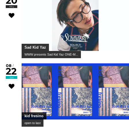
20
Thu
Sad Kid Yaz
WWW presents Sad Kid Yaz ONE-M...
08
/
22
Sat
kid fresino
open to last