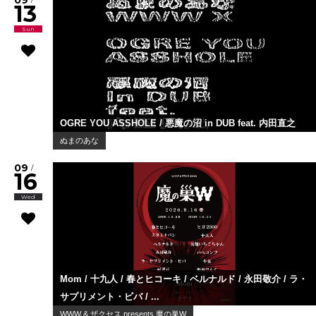
13
Sun
OGRE YOU ASSHOLE / 悪魔の沼 in DUB feat. 内田直之
ぬまのあな
09
/
16
Wed
Mom / 十九人 / 春とヒコーキ / ベルナルド / 永田敬介 / ラ・
サプリメント・ビバ / ...
WWW & ザクセス presents 魔の巣W