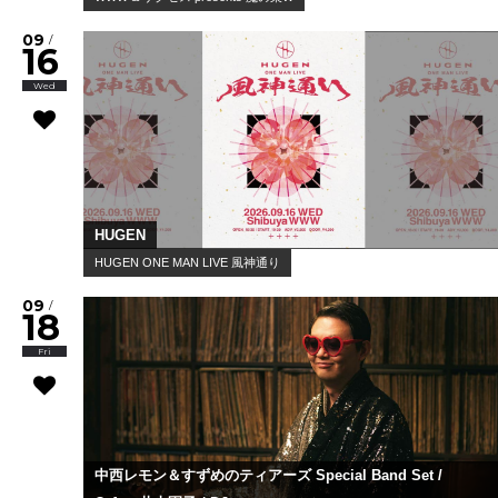
09
/
16
Wed
HUGEN
HUGEN ONE MAN LIVE 風神通り
09
/
18
Fri
中西レモン＆すずめのティアーズ Special Band Set /