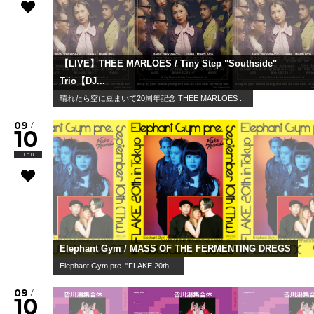
【LIVE】THEE MARLOES / Tiny Step "Southside"
Trio【DJ...
晴れたら空に豆まいて20周年記念 THEE MARLOES ...
09
/
10
Thu
Elephant Gym / MASS OF THE FERMENTING DREGS
Elephant Gym pre. "FLAKE 20th ...
09
/
10