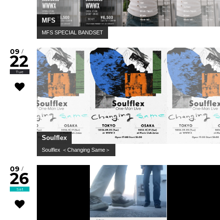
MFS
MFS SPECIAL BANDSET
09
/
22
Tue
Soulflex
Soulflex ＜Changing Same＞
09
/
26
Sat