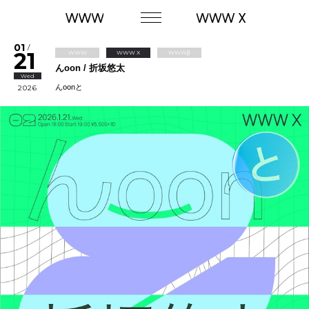
01
/
21
WWW
WWW X
WWWβ
んoon / 折坂悠太
Wed
んoonと
2026