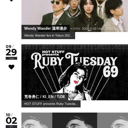
Wendy Wander 溫蒂漫步
Wendy Wander live in Tokyo 202...
09
/
29
Tue
荒巻勇仁 / KI_EN / TiDE
HOT STUFF presents Ruby Tuesda...
10
/
02
Fri