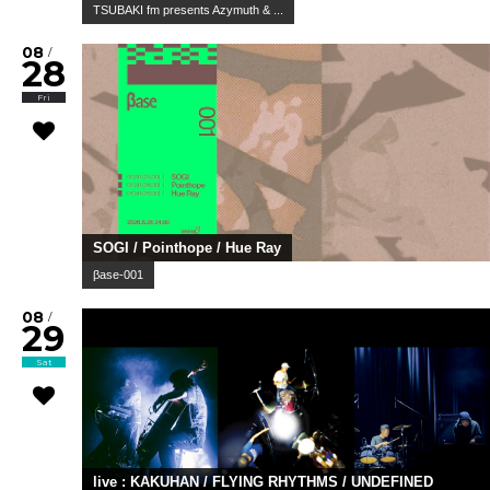
TSUBAKI fm presents Azymuth & ...
08
/
28
Fri
SOGI / Pointhope / Hue Ray
βase-001
08
/
29
Sat
live : KAKUHAN / FLYING RHYTHMS / UNDEFINED