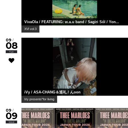
VivaOla / FEATURING: w.a.u band / Sagiri Sól / Yon...
XVI vol.3
09
/
08
Tue
iVy / ASA-CHANG＆巡礼 / んoon
iVy presents"for living
09
/
09
Wed