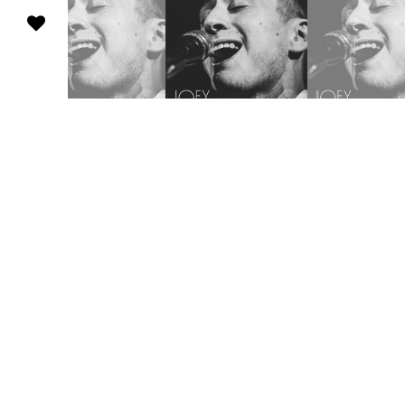
Joey Dosik(追加公演)
WWW & WWW X Anniversaries
10
/
02
Fri
Worldwide Skippa
スキッパのワンマン
10
/