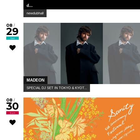
d...
newdubhall
08
/
29
Sat
MADEON
SPECIAL DJ SET IN TOKYO & KYOT...
08
/
30
Sun