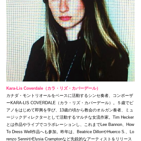
Kara-Lis Coverdale（カラ・リズ・カバーデール）
カナダ・モントリオールをベースに活動するシンセ奏者、コンポーザ
ーKARA-LIS COVERDALE（カラ・リズ・カバーデール）。５歳でピ
アノをはじめて即興を学び、13歳の頃から教会のオルガン奏者、ミュ
ージックディレクターとして活動するマルチな女流作家。Tim Hecker
とは作品やライブでコラボレーションし、これまでLee Bannon、How
To Dress Well作品へも参加。昨年は、Beatrice DillonやHuerco S.、Lo
renzo SenniやElysia Cramptonなど先鋭的なアーティストをリリース