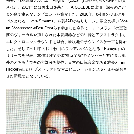
発表された最新アルバム「Virgins」(2013年)は前作を凌ぐ傑作と絶賛
された。2014年には再来日を果たしTAICOCLUBに出演、深夜のこだ
まの森で幽玄なアンビエントを響かせた。2016年、8枚目のフルアル
バムとなる「Love Streams」を英4ADからリリース。親交の深いJóha
nn JóhannssonやBen Frostらも参加した今作で、アイスランドの聖歌
隊のヴォーカルや加工された木管楽器などの生音とアブストラクトな
エレクトロニックサウンドを融合、新境地のサウンドスケープを提示
した。そして2018年9月に9枚目のフルアルバムとなる『Konoyo』の
リリースを発表。本作は雅楽団体"東京楽所"のメンバーと共に東京郊
外のとある寺でその大部分を制作。日本の伝統音楽である雅楽とTim
Hecker独自のアブストラクトなマニピュレーションスタイルを融合さ
せた新境地となっている。