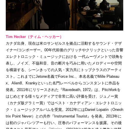
Tim Hecker（ティム・ヘッカー）
カナダ出身、現在は米ロサンゼルスを拠点に活動するサウンド・デザ
イナー/コンポーザー。00年代前後のグリッチやクリックといった音響
エレクトロニック・ミュージックにおける 一代ムーヴメントで頭角を
表し、ノイズ、不協和音、音の断片を巧みに用いたメロディーや空間
を構築する、シーンきっての人気・実力共にトップクラスのアーティ
スト。これまでにJetone名義でForce Inc.、本名名義でMille Plateau
x、Alien8、Krankyといった名門レーベルからコンスタントに作品を
発表。2011年にリリースされた『Ravedeath, 1972』は、Pitchforkを
はじめとする様々なメディアで非常に高い評価を受け、ジュノー賞
（カナダ版グラミー賞）ではベスト・カナディアン・エレクトロニッ
ク・ミュージックアルバムを受賞。2012年にはDaniel Lopatin（Oneoh
trix Point Never）との共作『Instrumental Tourist』を発表。2013年に
は初のジャパンツアーも行い、圧巻のパフォーマンスを披露。その後