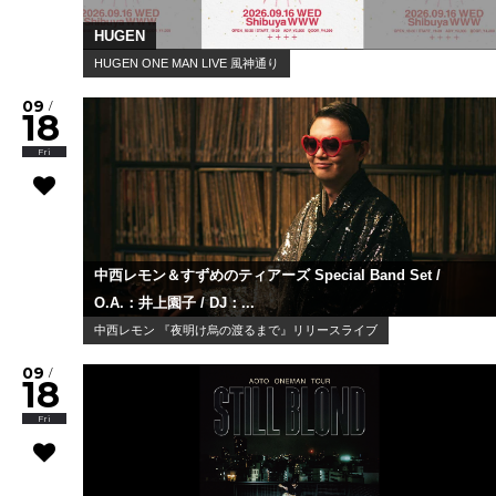
HUGEN
HUGEN ONE MAN LIVE 風神通り
09
/
18
Fri
中西レモン＆すずめのティアーズ Special Band Set /
O.A.：井上園子 / DJ：...
中西レモン 『夜明け烏の渡るまで』リリースライブ
09
/
18
Fri