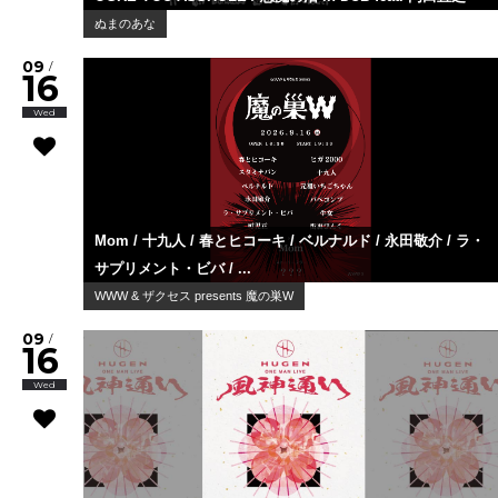
ぬまのあな
09
/
16
Wed
Mom / 十九人 / 春とヒコーキ / ベルナルド / 永田敬介 / ラ・
サプリメント・ビバ / ...
WWW & ザクセス presents 魔の巣W
09
/
16
Wed