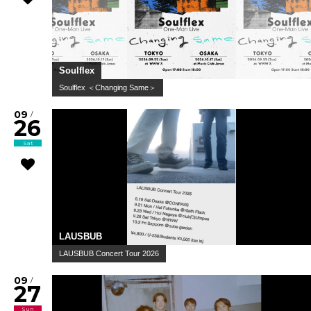
Soulflex
Soulflex ＜Changing Same＞
09
/
26
Sat
LAUSBUB
LAUSBUB Concert Tour 2026
09
/
27
Sun