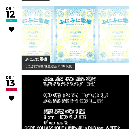
09
/
12
Sat
ぷにぷに電機
ぷにぷに電機 株主総会 2026 晩夏
09
/
13
Sun
OGRE YOU ASSHOLE / 悪魔の沼 in DUB feat. 内田直之