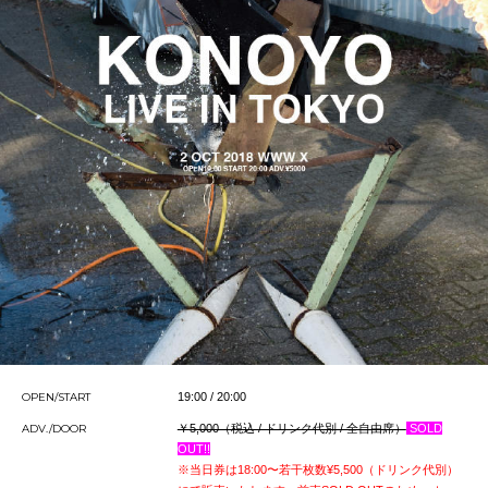
OPEN/START
19:00 / 20:00
ADV./DOOR
￥5,000（税込 / ドリンク代別 / 全自由席）
SOLD
OUT!!
※当日券は18:00〜若干枚数¥5,500（ドリンク代別）