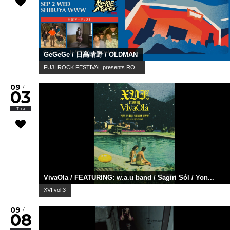
GeGeGe / 日髙晴野 / OLDMAN
FUJI ROCK FESTIVAL presents RO...
09
/
03
Thu
VivaOla / FEATURING: w.a.u band / Sagiri Sól / Yon...
XVI vol.3
09
/
08