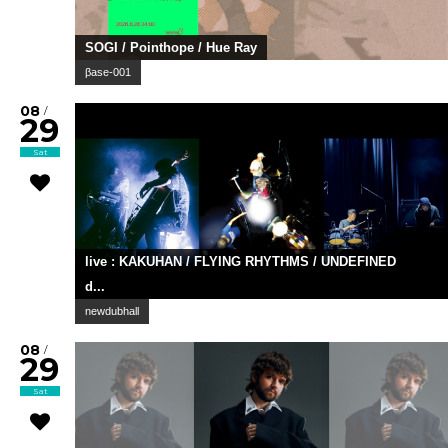
SOGI / Pointhope / Hue Ray
βase-001
08
/
29
Sat
live : KAKUHAN / FLYING RHYTHMS / UNDEFINED
d...
newdubhall
08
/
29
Sat