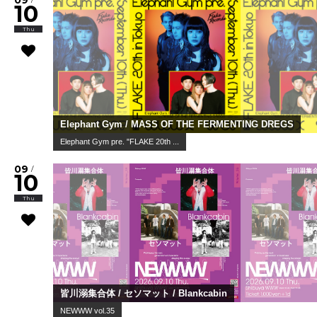
09
10
Thu
Elephant Gym / MASS OF THE FERMENTING DREGS
Elephant Gym pre. "FLAKE 20th ...
09
/
10
Thu
皆川溺集合体 / セソマット / Blankcabin
NEWWW vol.35