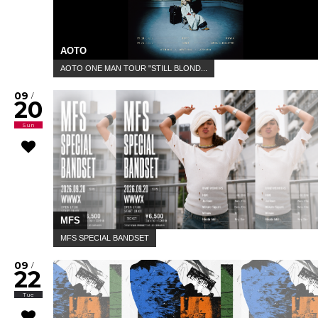
AOTO
AOTO ONE MAN TOUR "STILL BLOND...
09
/
20
Sun
MFS
MFS SPECIAL BANDSET
09
/
22
Tue