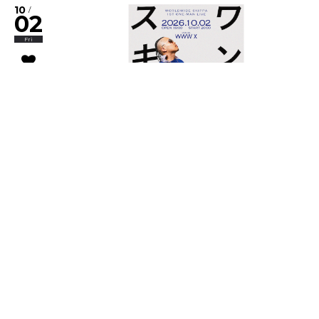
10
/
02
Fri
Worldwide Skippa
スキッパのワンマン
10
/
03
Sat
Joey Dosik