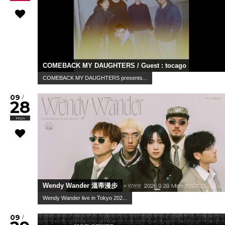
COMEBACK MY DAUGHTERS / Guest : tocago
COMEBACK MY DAUGHTERS presents...
09
/
28
Mon
Wendy Wander 溫蒂漫步
Wendy Wander live in Tokyo 202...
09
/