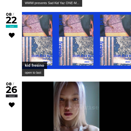
WWW presents Sad Kid Yaz ONE-M...
08
/
22
Sat
kid fresino
open to last
08
/
26
Wed