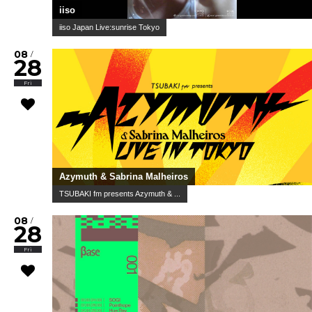
iiso
iiso Japan Live:sunrise Tokyo
08
/
28
Fri
Azymuth & Sabrina Malheiros
TSUBAKI fm presents Azymuth & ...
08
/
28
Fri