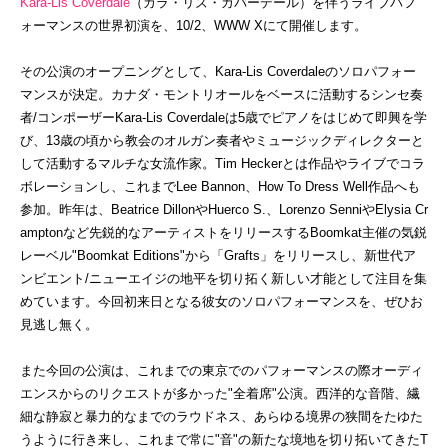
Kara-Lis Coverdale
（カラ・リズ・カバーデール）を伴うライブパフ
ォーマンスの世界初演を、10/2、WWW Xにて開催します。
その公演のオープニングとして、Kara-Lis Coverdaleのソロパフォー
マンスが決定。カナダ・モントリオールをベースに活動するシンセ奏
者/コンポーザーKara-Lis Coverdaleは5歳でピアノをはじめて即興を学
び、13歳の頃から教会のオルガン奏者やミュージックディレクターと
して活動するマルチな女流作家。Tim Heckerとは作品やライブでコラ
ボレーションし、これまでLee Bannon、How To Dress Well作品へも
参加。昨年は、Beatrice DillonやHuerco S.、Lorenzo SenniやElysia Cr
amptonなど先鋭的なアーティストをリリースするBoomkat主催の気鋭
レーベル"Boomkat Editions"から「Grafts」をリリースし、新世代ア
ンビエント/ニューエイジの地平を切り拓く新しい才能として注目を集
めています。今回初来日となる彼女のソロパフォーマンスを、ぜひお
見逃し無く。
また今回の公演は、これまでの東京でのパフォーマンスの際オーディ
エンスからのリクエストが多かった"全着席"公演。西洋的な音階、繊
細な静寂と暴力的なまでのラウドネス、あらゆる境界の狭間をたゆた
うように行き来し、これまで常に"音"の新たな境地を切り拓いてきたT