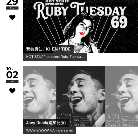
29
Tue
荒巻勇仁 / KI_EN / TiDE
HOT STUFF presents Ruby Tuesda...
10
/
02
Fri
Joey Dosik(追加公演)
WWW & WWW X Anniversaries