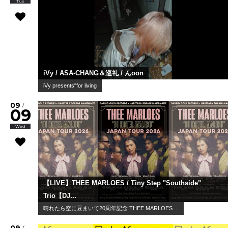
Tue
iVy / ASA-CHANG＆巡礼 / んoon
iVy presents"for living
09
/
09
Wed
【LIVE】THEE MARLOES / Tiny Step "Southside"
Trio【DJ...
晴れたら空に豆まいて20周年記念 THEE MARLOES ...
/