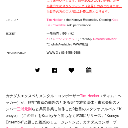
にて販売いたします。
前
売SOLD OUTのため、ホー
ル後方でのスタンディング（立見）のみとなります。
当日券の方のご入場は19:45以降となります。
LINE UP
Tim Hecker
+ the Konoyo Ensemble / Opening:
Kara-
Lis Coverdale
solo performance
TICKET
一般発売：8/8（水）
e+
/
ローソンチケット
[L:
74855
]
/
Resident Advisor
*English Available / WWW店頭
INFORMATION
WWW X：03-5458-7688
カナダ人エクスペリメンタル・コンポーザー
Tim Hecker
（ティム・ヘ
ッカー）が、昨年"東京の郊外のとある寺"で雅楽団体・東京楽所のメ
ンバー
三浦元則
らと共同作業し制作した9枚目のスタジオアルバム「K
onoyo」（この世）をKrankyから間もなく9/28にリリース。"Konoyo
Ensemble"と題した雅楽のミュージシャンと、カナダ人コンポーザー