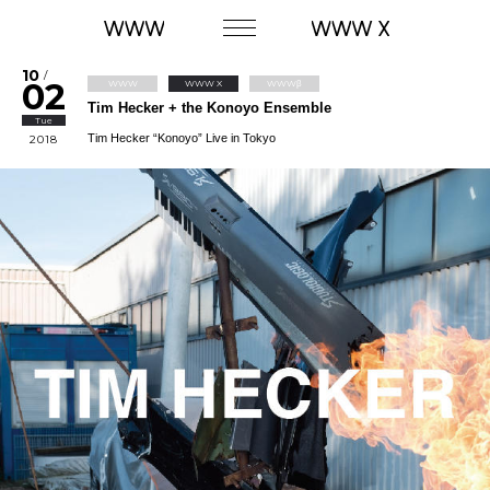
10
/
02
WWW
WWW X
WWWβ
Tim Hecker + the Konoyo Ensemble
Tue
Tim Hecker “Konoyo” Live in Tokyo
2018