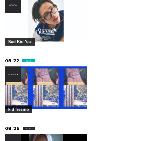
WWW
Sad Kid Yaz
08
22
/
SAT
WWW X
kid fresino
08
26
/
WED