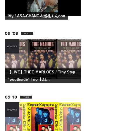
iVy / ASA-CHANG＆巡礼 / んoon
09
09
/
WED
WWW X
【LIVE】THEE MARLOES / Tiny Step
"Southside" Trio【DJ...
09
10
/
THU
WWW X