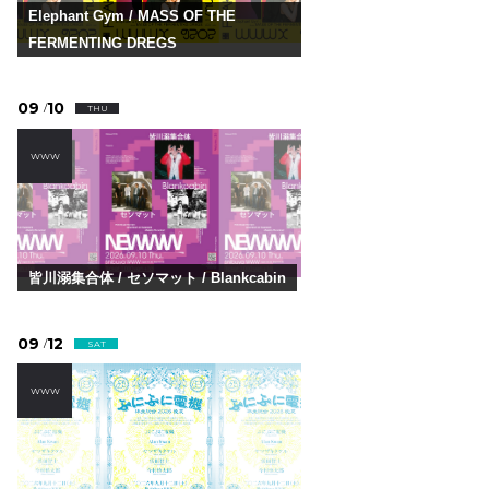
Elephant Gym / MASS OF THE
FERMENTING DREGS
09
10
/
THU
WWW
皆川溺集合体 / セソマット / Blankcabin
09
12
/
SAT
WWW