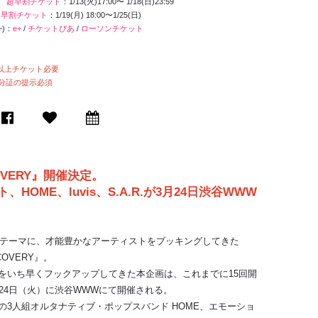
) 超早割チケット
：1/13(火)17:00〜 1/18(日)23:59
 早割チケット
：1/19(月) 18:00〜1/25(日)
~)：
e+
/
チケットぴあ
/
ローソンチケット
以上チケット必要
身分証の提示必須
OVERY』開催決定。
OME、luvis、S.A.R.が3月24日渋谷WWW
をテーマに、才能豊かなアーティストをブッキングしてきた
SCOVERY』。
をいち早くフックアップしてきた本企画は、これまでに15回開
24日（火）に渋谷WWWにて開催される。
3人組オルタナティブ・ポップスバンド HOME、エモーショ