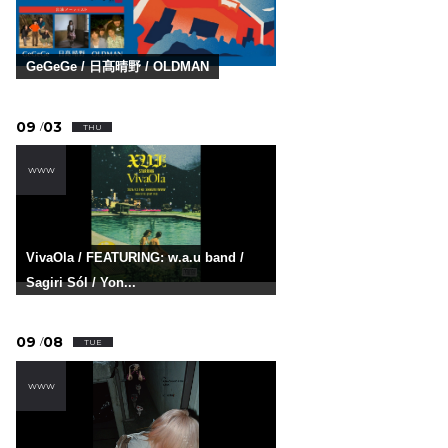
GeGeGe / 日髙晴野 / OLDMAN
09
03
/
THU
WWW
VivaOla / FEATURING: w.a.u band /
Sagiri Sól / Yon...
09
08
/
TUE
WWW