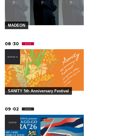
MADEON
08
30
/
SUN
WWW X
SANITY 5th Anniversary Festival
09
02
/
WED
WWW