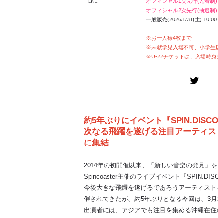
TICKET
オフィシャル1次先行(先着制
オフィシャル2次先行(抽選制)
一般販売(2026/1/31(土) 10:00
※お一人様4枚まで
※未就学児入場不可、小学生
※U-22チケットは、入場時
約5年ぶりにイベント『SPIN.DISC
次なる飛躍を遂げる注目アーティスト、H
に集結
2014年の初開催以来、「新しい音楽の発見」
Spincoaster主催のライブイベント『SPIN.DI
今後大きな飛躍を遂げるであろうアーティスト
催されてきたが、約5年ぶりとなる今回は、3月
出演者には、アジアでも注目を集める沖縄在住の