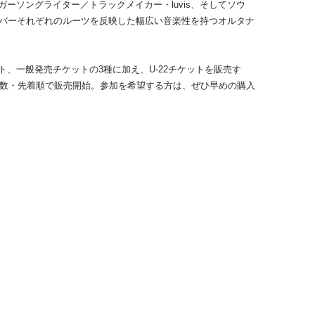
ーソングライター／トラックメイカー・luvis、そしてソウ
ンバーそれぞれのルーツを反映した幅広い音楽性を持つオルタナ
、一般発売チケットの3種に加え、U-22チケットを販売す
枚数・先着順で販売開始。参加を希望する方は、ぜひ早めの購入