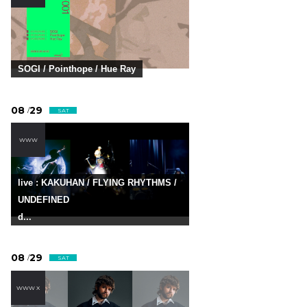
SOGI / Pointhope / Hue Ray
08
29
/
SAT
WWW
live : KAKUHAN / FLYING RHYTHMS /
UNDEFINED
d...
08
29
/
SAT
WWW X