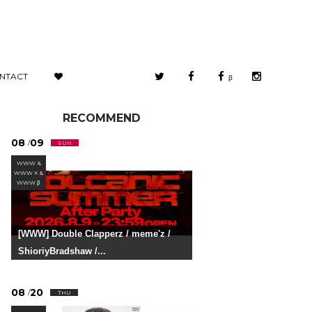
NTACT
β
RECOMMEND
08
09
/
SUN
WWW &
WWW X &
WWW β
[WWW] Double Clapperz / meme'z /
ShioriyBradshaw /...
08
20
/
THU