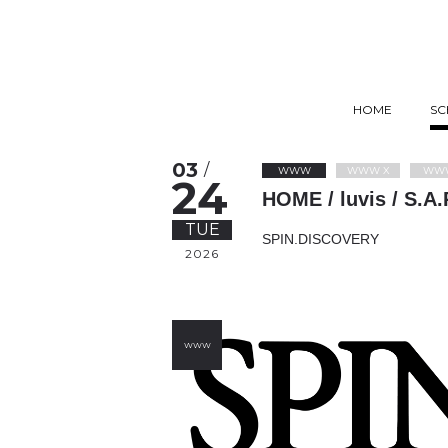
HOME
SC
03
/
WWW
WWW X
WW
24
HOME / luvis / S.A.
TUE
SPIN.DISCOVERY
2026
WWW