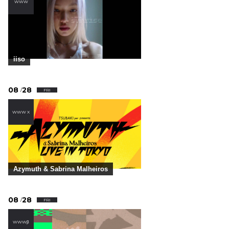
WWW
iiso
08
28
/
FRI
WWW X
Azymuth & Sabrina Malheiros
08
28
/
FRI
WWWβ