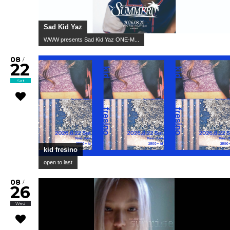
Sad Kid Yaz
WWW presents Sad Kid Yaz ONE-M...
08
/
22
Sat
kid fresino
open to last
08
/
26
Wed