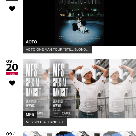
AOTO
AOTO ONE MAN TOUR "STILL BLOND...
09
/
20
Sun
MFS
MFS SPECIAL BANDSET
09
/