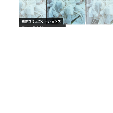
幽体コミュニケーションズ
ワンマンライブ『 』
10
/
24
Sat
スーパー登山部 / Trooper Salute / Hammer Head Shark
スペースシャワー列伝 第169巻 ～奏景の宴～
10
/
25
Sun