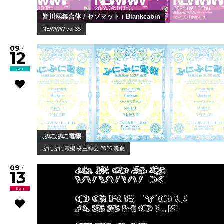
皆川溺集合体 / セソマット / Blankcabin
NEWWW vol.35
09
/
12
Sat
ぷにぷに電機
ぷにぷに電機 株主総会 2026 晩夏
09
/
13
Sun