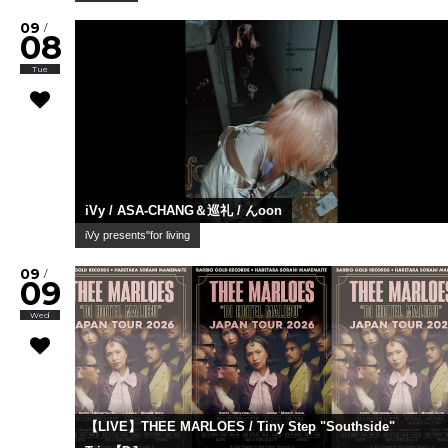
09
/
08
Tue
iVy / ASA-CHANG＆巡礼 / んoon
iVy presents"for living
09
/
09
Wed
【LIVE】THEE MARLOES / Tiny Step "Southside"