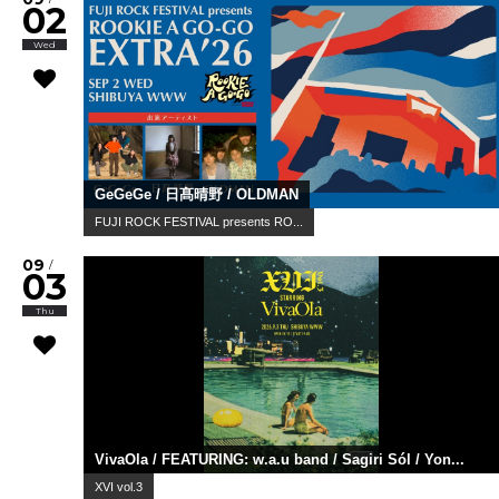
02
Wed
GeGeGe / 日髙晴野 / OLDMAN
FUJI ROCK FESTIVAL presents RO...
09
/
03
Thu
VivaOla / FEATURING: w.a.u band / Sagiri Sól / Yon...
XVI vol.3