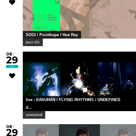
SOGI / Pointhope / Hue Ray
βase-001
08
/
29
Sat
live : KAKUHAN / FLYING RHYTHMS / UNDEFINED
d...
newdubhall
08
/
29