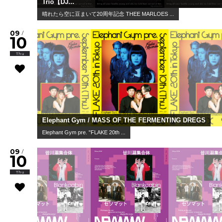
Trio【DJ...
晴れたら空に豆まいて20周年記念 THEE MARLOES ...
09
/
10
Thu
Elephant Gym / MASS OF THE FERMENTING DREGS
Elephant Gym pre. "FLAKE 20th ...
09
/
10
Thu