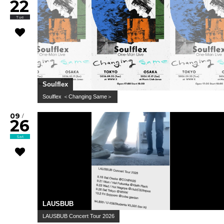
22
Tue
Soulflex
Soulflex ＜Changing Same＞
09
/
26
Sat
LAUSBUB
LAUSBUB Concert Tour 2026