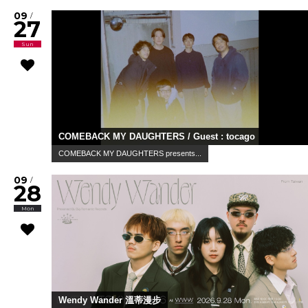
09
/
27
Sun
COMEBACK MY DAUGHTERS / Guest : tocago
COMEBACK MY DAUGHTERS presents...
09
/
28
Mon
Wendy Wander 溫蒂漫步