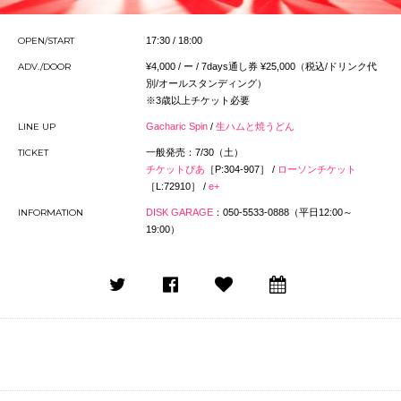
OPEN/START
17:30 / 18:00
ADV./DOOR
¥4,000 / ー / 7days通し券 ¥25,000（税込/ドリンク代
別/オールスタンディング）
※3歳以上チケット必要
LINE UP
Gacharic Spin
/
生ハムと焼うどん
TICKET
一般発売：7/30（土）
チケットぴあ
［P:304-907］ /
ローソンチケット
［L:
72910
］ /
e+
INFORMATION
DISK GARAGE
：050-5533-0888（平日12:00～
19:00）