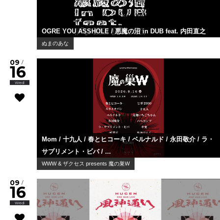
OGRE YOU ASSHOLE / 悪魔の沼 in DUB feat. 内田直之
ぬまのあな
09
/
16
Wed
Mom / 十九人 / 春とヒコーキ / ベルナルド / 永田敬介 / ラ・
サプリメント・ビバ / ...
WWW & ザクセス presents 魔の巣W
09
/
16
Wed