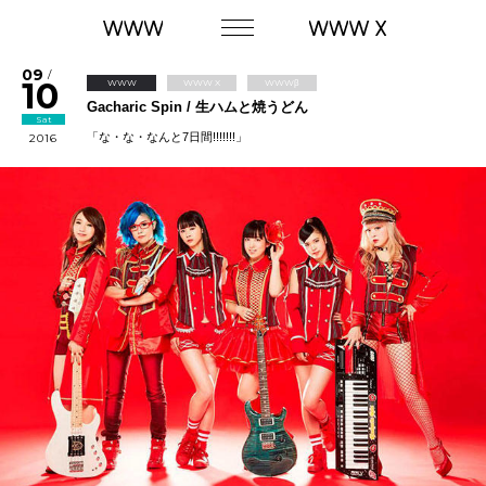
09
/
10
WWW
WWW X
WWWβ
Gacharic Spin / 生ハムと焼うどん
Sat
「な・な・なんと7日間!!!!!!!」
2016