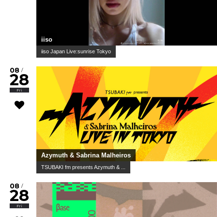
iiso
iiso Japan Live:sunrise Tokyo
08
/
28
Fri
Azymuth & Sabrina Malheiros
TSUBAKI fm presents Azymuth & ...
08
/
28
Fri