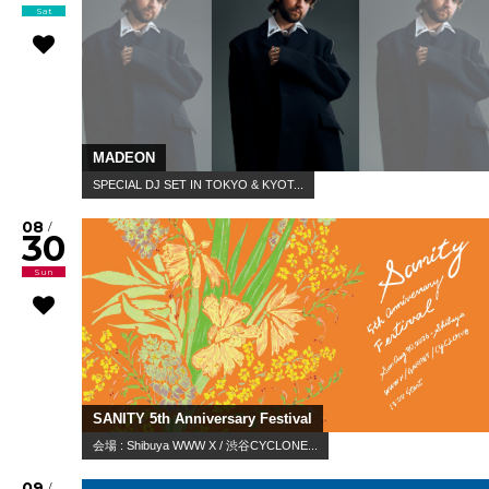
Sat
MADEON
SPECIAL DJ SET IN TOKYO & KYOT...
08
/
30
Sun
SANITY 5th Anniversary Festival
会場 : Shibuya WWW X / 渋谷CYCLONE...
09
/