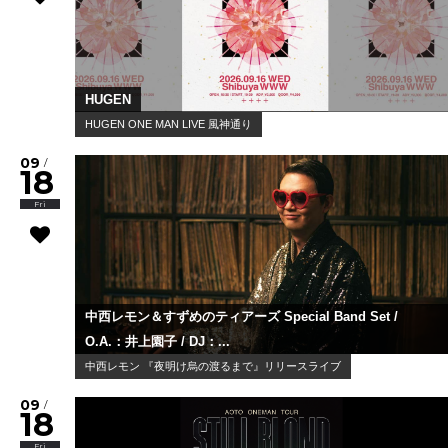
HUGEN
HUGEN ONE MAN LIVE 風神通り
09
/
18
Fri
中西レモン＆すずめのティアーズ Special Band Set /
O.A.：井上園子 / DJ：...
中西レモン 『夜明け烏の渡るまで』リリースライブ
09
/
18
Fri