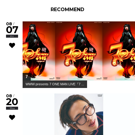
RECOMMEND
08
/
07
Fri
7
WWW presents 7 ONE MAN LIVE『7 ...
08
/
20
Thu