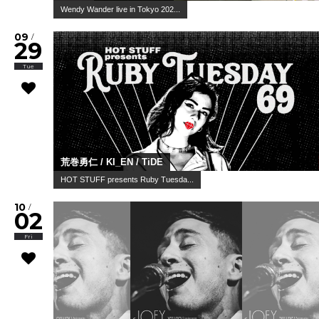
Wendy Wander live in Tokyo 202...
09
/
29
Tue
荒巻勇仁 / KI_EN / TiDE
HOT STUFF presents Ruby Tuesda...
10
/
02
Fri