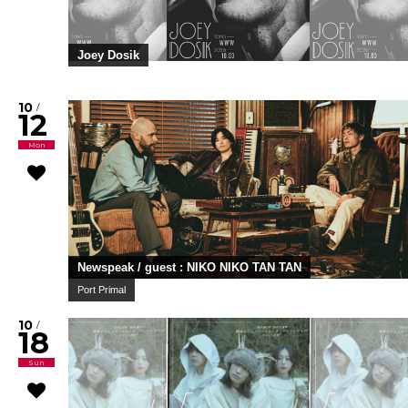
Joey Dosik
10
/
12
Mon
Newspeak / guest : NIKO NIKO TAN TAN
Port Primal
10
/
18
Sun