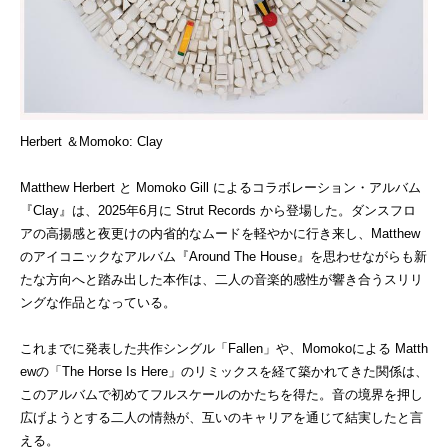
Herbert
＆
Momoko: Clay
Matthew Herbert
と
Momoko Gill
によるコラボレーション・アルバム
『
Clay
』
は、
2025
年
6
月に
Strut Records
から登場した。ダンスフロ
アの高揚感と夜更けの内省的なムードを軽やかに行き来し、
Matthew
のアイコニックなアルバム『
Around The House
』を思わせながらも新
たな方向へと踏み出した本作は、二人の音楽的感性が響き合うスリリ
ングな作品となっている。
これまでに発表した共作シングル「
Fallen
」や、
Momoko
による
Matth
ew
の「
The Horse Is Here
」のリミックスを経て築かれてきた関係は、
このアルバムで初めてフルスケールのかたちを得た。音の境界を押し
広げようとする二人の情熱が、互いのキャリアを通じて結実したと言
える。