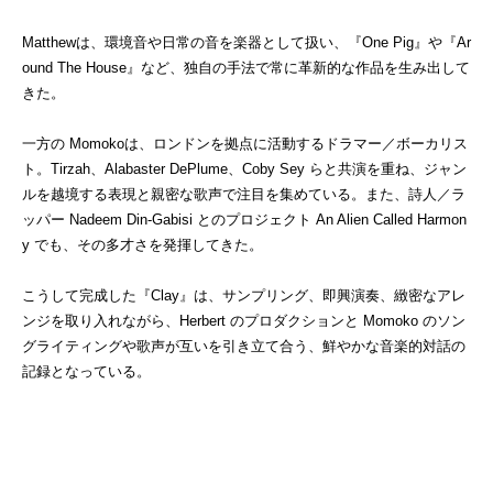
Matthew
は、環境音や日常の音を楽器として扱い、『
One Pig
』や『
Ar
ound The House
』など、独自の手法で常に革新的な作品を生み出して
きた。
一方の
Momoko
は、ロンドンを拠点に活動するドラマー／ボーカリス
ト。
Tirzah
、
Alabaster DePlume
、
Coby Sey
らと共演を重ね、ジャン
ルを越境する表現と親密な歌声で注目を集めている。また、詩人／ラ
ッパー
Nadeem Din-Gabisi
とのプロジェクト
An Alien Called Harmon
y
でも、その多才さを発揮してきた。
こうして完成した
『
Clay
』
は、サンプリング、即興演奏、緻密なアレ
ンジを取り入れながら、
Herbert
のプロダクションと
Momoko
のソン
グライティングや歌声が互いを引き立て合う、鮮やかな音楽的対話の
記録となっている。