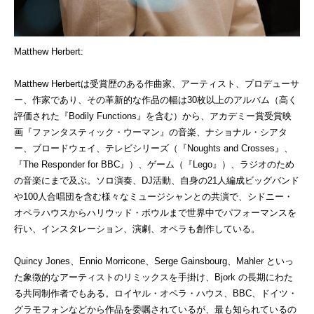
Matthew Herbert:
Matthew Herbert
は受賞歴のある作曲家、アーティスト、プロデューサ
ー、作家であり、その革新的な作品の幅は
30
枚以上のアルバム（高く
評価された『
Bodily Functions
』を含む）から、アカデミー賞受賞映
画『ファンタスティック・ウーマン』の音楽、ナショナル・シアタ
ー、ブロードウェイ、テレビシリーズ（『
Noughts and Crosses
』、
『
The Responder for BBC
』）、ゲーム（『
Lego
』）、ラジオのため
の音楽にまで及ぶ。ソロ演奏、
DJ
活動、自身の
21
人編成ビッグバンド
や
100
人合唱団を含む様々なミュージシャンとの共演で、シドニー・
オペラハウスからハリウッド・ボウルまで世界中でパフォーマンスを
行い、インスタレーション、演劇、オペラも創作している。
Quincy Jones
、
Ennio Morricone
、
Serge Gainsbourg
、
Mahler
といっ
た象徴的なアーティストのリミックスを手掛け、
Bjork
の長期にわた
る共同制作者でもある。ロイヤル・オペラ・ハウス、
BBC
、ドイツ・
グラモフォンなどから作品を委嘱されているが、最も知られているの