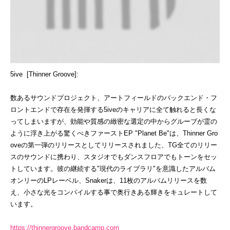
5ive [Thinner Groove]:
数あるサウンドプロジェクト、アートフィールドのバックエンド・フ
ロントエンドで存在を発揮する5iveのキャリアに全て触れると長くな
ってしまいますが、効能や質感の緻密な選定の中からグルーブが霊の
ように浮き上がる驚くべきファーストEP "Planet Be"は、Thinner Gro
oveの第一弾のリリースとしてリリースされました、TG全てのリリー
スのサウンドに携わり、スタジオでもダンスフロアでもトーンをセッ
トしています。彼の継続する"現代のライブラリ"を意識したアルバム
オンリーのLPレーベル、Snakerは、11枚のアルバムリリースを数
え、小さな光をコンパイルする事で奥行きある輝きをキュレートして
います。
https://thinnergroove.bandcamp.com