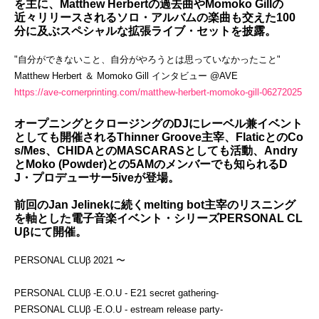
を主に、Matthew Herbertの過去曲やMomoko Gillの
近々リリースされるソロ・アルバムの楽曲も交えた100
分に及ぶスペシャルな拡張ライブ・セットを披露。
"自分ができないこと、自分がやろうとは思っていなかったこと"
Matthew Herbert ＆ Momoko Gill インタビュー @AVE
https://ave-cornerprinting.com/matthew-herbert-momoko-gill-06272025
オープニングとクロージングのDJにレーベル兼イベント
としても開催されるThinner Groove主宰、FlaticとのCo
s/Mes、CHIDAとのMASCARASとしても活動、Andry
とMoko (Powder)との5AMのメンバーでも知られるD
J・プロデューサー5iveが登場。
前回のJan Jelinekに続くmelting bot主宰のリスニング
を軸とした電子音楽イベント・シリーズPERSONAL CL
Uβにて開催。
PERSONAL CLUβ 2021 〜
PERSONAL CLUβ -E.O.U - E21 secret gathering-
PERSONAL CLUβ -E.O.U - estream release party-