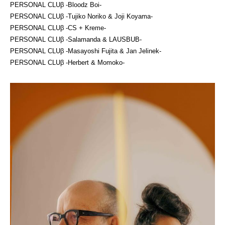
PERSONAL CLUβ -Bloodz Boi-
PERSONAL CLUβ -Tujiko Noriko & Joji Koyama-
PERSONAL CLUβ -CS + Kreme-
PERSONAL CLUβ -Salamanda & LAUSBUB-
PERSONAL CLUβ -Masayoshi Fujita & Jan Jelinek-
PERSONAL CLUβ -Herbert & Momoko-