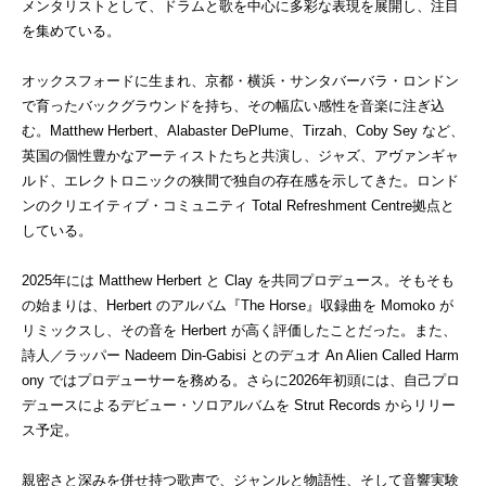
メンタリストとして、ドラムと歌を中心に多彩な表現を展開し、注目
を集めている。
オックスフォードに生まれ、京都・横浜・サンタバーバラ・ロンドン
で育ったバックグラウンドを持ち、その幅広い感性を音楽に注ぎ込
む。
Matthew Herbert
、
Alabaster DePlume
、
Tirzah
、
Coby Sey
など、
英国の個性豊かなアーティストたちと共演し、ジャズ、アヴァンギャ
ルド、エレクトロニックの狭間で独自の存在感を示してきた。ロンド
ンのクリエイティブ・コミュニティ
Total Refreshment Centre
拠点と
している。
2025
年には
Matthew Herbert
と
Clay
を共同プロデュース。そもそも
の始まりは、
Herbert
のアルバム『
The Horse
』収録曲を
Momoko
が
リミックスし、その音を
Herbert
が高く評価したことだった。また、
詩人／ラッパー
Nadeem Din-Gabisi
とのデュオ
An Alien Called Harm
ony
ではプロデューサーを務める。さらに
2026
年初頭には、自己プロ
デュースによるデビュー・ソロアルバムを
Strut Records
からリリー
ス予定。
親密さと深みを併せ持つ歌声で、ジャンルと物語性、そして音響実験