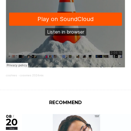
cos/mes
·
cosxmes 2024mix
RECOMMEND
08
/
20
Thu