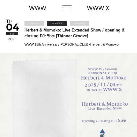
11
/
04
WWW
WWW X
WWWβ
Herbert & Momoko: Live Extended Show / opening &
Tue
closing DJ: 5ive [Thinner Groove]
2025
WWW 15th Anniversary PERSONAL CLUβ -Herbert & Momoko-