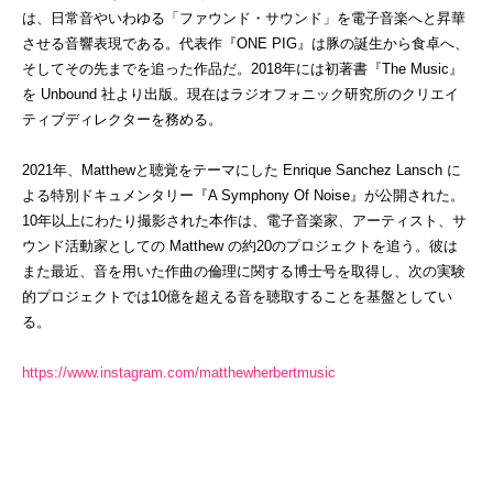
は、日常音やいわゆる「ファウンド・サウンド」を電子音楽へと昇華
させる音響表現である。代表作『
ONE PIG
』は豚の誕生から食卓へ、
そしてその先までを追った作品だ。
2018
年には初著書『
The Music
』
を
Unbound
社より出版。現在はラジオフォニック研究所のクリエイ
ティブディレクターを務める。
2021
年、
Matthew
と聴覚をテーマにした
Enrique Sanchez Lansch
に
よる特別ドキュメンタリー『
A Symphony Of Noise
』が公開された。
10
年以上にわたり撮影された本作は、電子音楽家、アーティスト、サ
ウンド活動家としての
Matthew
の約
20
のプロジェクトを追う。彼は
また最近、音を用いた作曲の倫理に関する博士号を取得し、次の実験
的プロジェクトでは
10
億を超える音を聴取することを基盤としてい
る。
https://www.instagram.com/matthewherbertmusic