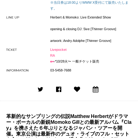
※当日券は18:00よりWWW X受付にて販売いたしま
す。
LINE UP
Herbert & Momoko: Live Extended Show
opening & closing DJ: 5ive [Thinner Groove]
artwork: Andry Adolphe [Thinner Groove]
TICKET
Livepocket
RA
e+
*10/28火〜 一般チケット販売
INFORMATION
03-5458-7688
革新的なサンプリングの伝説Matthew Herbertがドラマ
ー・ボーカルの新鋭Momoko Gillとの最新アルバム『Cla
y』を携さえた６年ぶりとなるジャパン・ツアーを開
催。東京公演は最新作のデュオ・ライブのフル・セット