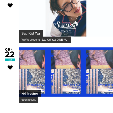
Sad Kid Yaz
WWW presents Sad Kid Yaz ONE-M...
08
/
22
Sat
kid fresino
open to last