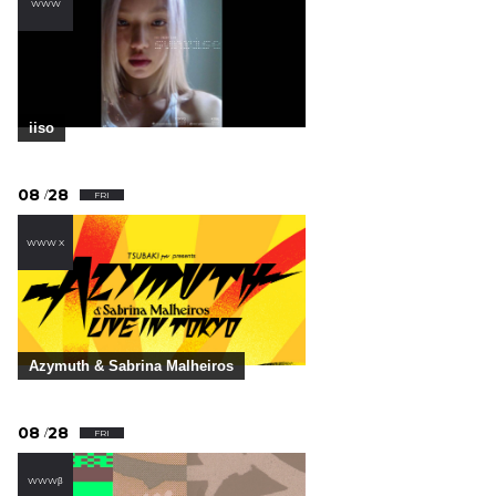
WWW
iiso
08
28
/
FRI
WWW X
Azymuth & Sabrina Malheiros
08
28
/
FRI
WWWβ