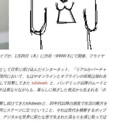
のツーマンライブが、1月29日（木）に渋谷・WWW Xにて開催。フライヤ
として日常に溶け込んだインターネット。「リアルかバーチャ
現代において、もはやオンラインとオフラインの垣根は崩れ去
として目撃してきた
tofubeats
と、パンデミック以降のムードと
チは異なりながらも、暮らしに根ざした視点から生まれる「ポ
続けてきたtofubeatsと、20年代以降の感覚で生活の断片を
の二人が同じステージに立つということ。それは世代を横断するポップ
、デジタルな世界に新たな形で生まれた温もりを感じ取ってほ