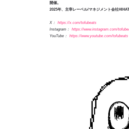
開催。
2025年、主宰レーベル/マネジメント会社HIHA
X：
https://x.com/tofubeats
Instagram：
https://www.instagram.com/tofube
YouTube：
https://www.youtube.com/tofubeats