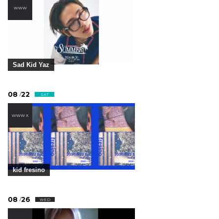
WWW
Sad Kid Yaz
08
22
/
SAT
WWW X
kid fresino
08
26
/
WED