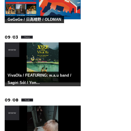
GeGeGe / 日髙晴野 / OLDMAN
09
03
/
THU
WWW
VivaOla / FEATURING: w.a.u band /
Sagiri Sól / Yon...
09
08
/
TUE
WWW