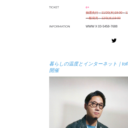
TICKET
e+
抽選先行：11/20(木)19:00～11/
一般発売：12/3(水)19:00
INFORMATION
WWW X 03-5458-7688
暮らしの温度とインターネット｜tofubea
開催