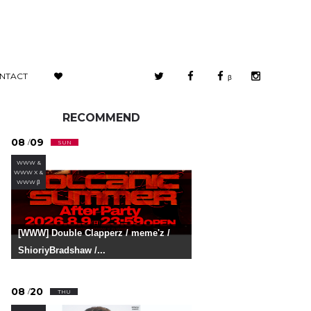
NTACT
β
RECOMMEND
08
09
/
SUN
WWW &
WWW X &
WWW β
[WWW] Double Clapperz / meme'z /
ShioriyBradshaw /...
08
20
/
THU