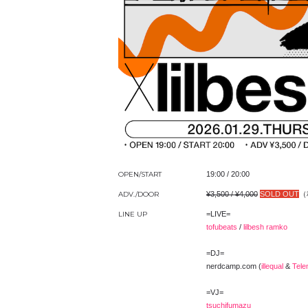
OPEN/START
19:00 / 20:00
ADV./DOOR
¥3,500 / ¥4,000
SOLD OUT
（
LINE UP
=LIVE=
tofubeats
/
lilbesh ramko
=DJ=
nerdcamp.com (
illequal
&
Tele
=VJ=
tsuchifumazu