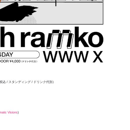
税込 / スタンディング / ドリンク代別）
matic Visions
)