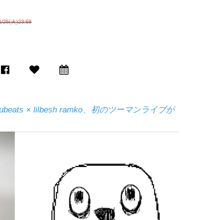
25(火)23:59
ts × lilbesh ramko、初のツーマンライブが