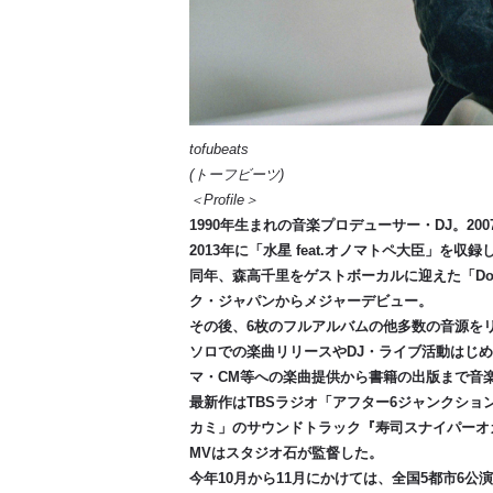
tofubeats
(トーフビーツ)
＜Profile＞
1990年生まれの音楽プロデューサー・DJ。200
2013年に「水星 feat.オノマトペ大臣」を収録
同年、森高千里をゲストボーカルに迎えた「Don't S
ク・ジャパンからメジャーデビュー。
その後、6枚のフルアルバムの他多数の音源を
ソロでの楽曲リリースやDJ・ライブ活動はじ
マ・CM等への楽曲提供から書籍の出版まで音
最新作はTBSラジオ「アフター6ジャンクシ
カミ」のサウンドトラック『寿司スナイパーオカミOr
MVはスタジオ石が監督した。
今年10月から11月にかけては、全国5都市6公演をめぐ