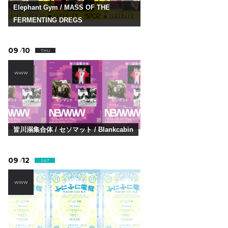
Elephant Gym / MASS OF THE
FERMENTING DREGS
09
10
/
THU
WWW
皆川溺集合体 / セソマット / Blankcabin
09
12
/
SAT
WWW