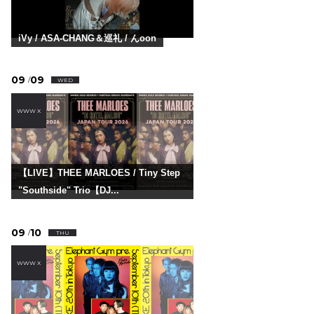
iVy / ASA-CHANG＆巡礼 / んoon
09
09
/
WED
WWW X
【LIVE】THEE MARLOES / Tiny Step
"Southside" Trio【DJ...
09
10
/
THU
WWW X