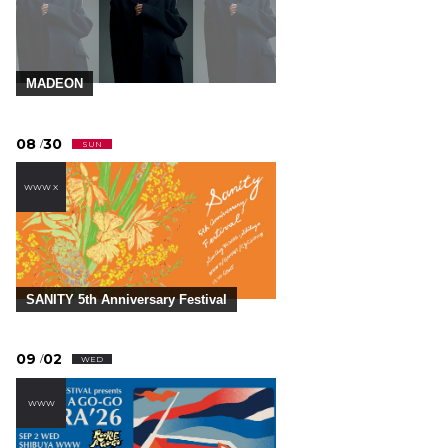
MADEON
08
30
/
SUN
WWW X
SANITY 5th Anniversary Festival
09
02
/
WED
WWW