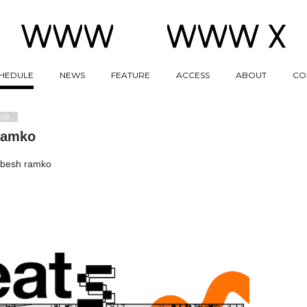
HEDULE
NEWS
FEATURE
ACCESS
ABOUT
CO
Wβ
 ramko
lbesh ramko