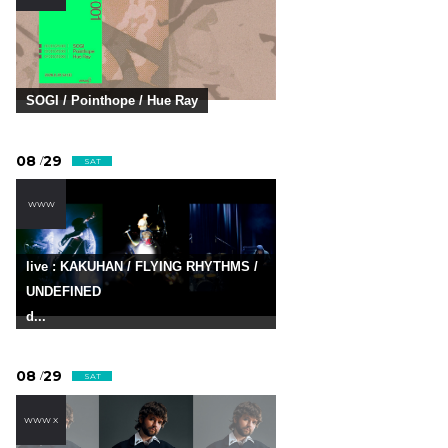
SOGI / Pointhope / Hue Ray
08
29
/
SAT
WWW
live : KAKUHAN / FLYING RHYTHMS /
UNDEFINED
d...
08
29
/
SAT
WWW X