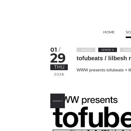
HOME
SC
01
/
WWW
WWW X
WW
29
tofubeats / lilbesh
THU
WWW presents tofubeats × li
2026
WWW X