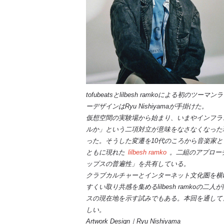
tofubeatsとlilbesh ramkoによる初
ーデザインはRyu Nishiyamaが手掛けた。
仮想空間の実験場から始まり、いまやインフラ
ルか」という二項対立が意味をなさなくなった
った。そうした変遷を10代のころから音楽家
ともに現れた
lilbesh ramko
。二組のアプロー
ップスの普遍性」を共有している。
クラブカルチャーとインターネット文化圏を横断し
すくい取り共感を集めるlilbesh ramko
スの現在地を示す試みでもある。本回を通して
しい。
Artwork Design｜Ryu Nishiyama