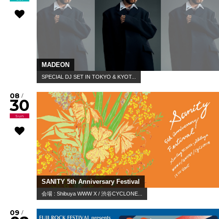
MADEON
SPECIAL DJ SET IN TOKYO & KYOT...
08
/
30
Sun
SANITY 5th Anniversary Festival
会場 : Shibuya WWW X / 渋谷CYCLONE...
09
/