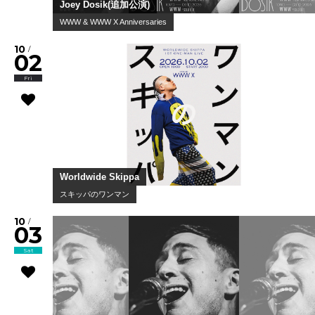
Joey Dosik(追加公演)
WWW & WWW X Anniversaries
10
/
02
Fri
Worldwide Skippa
スキッパのワンマン
10
/
03
Sat