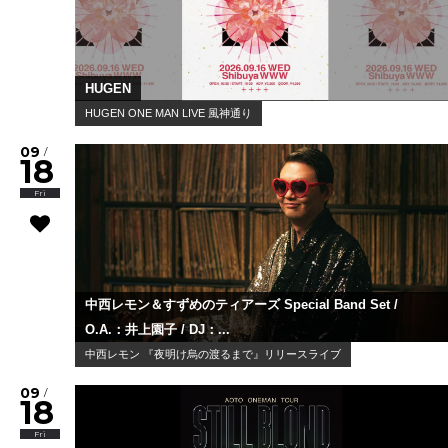
HUGEN
HUGEN ONE MAN LIVE 風神通り
09
/
18
Fri
中西レモン＆すずめのティアーズ Special Band Set /
O.A.：井上園子 / DJ：...
中西レモン 『夜明け烏の渡るまで』リリースライブ
09
/
18
Fri