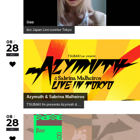
iiso
iiso Japan Live:sunrise Tokyo
08
/
28
Fri
Azymuth & Sabrina Malheiros
TSUBAKI fm presents Azymuth & ...
08
/
28
Fri