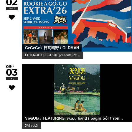
02
Wed
GeGeGe / 日髙晴野 / OLDMAN
FUJI ROCK FESTIVAL presents RO...
09
/
03
Thu
VivaOla / FEATURING: w.a.u band / Sagiri Sól / Yon...
XVI vol.3