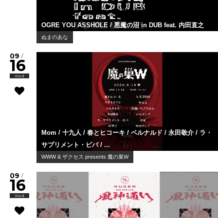
OGRE YOU ASSHOLE / 悪魔の沼 in DUB feat. 内田直之
ぬまのあな
09
/
16
Wed
Mom / 十九人 / 春とヒコーキ / ベルナルド / 永田敬介 / ラ・
サプリメント・ビバ / ...
WWW & ザクセス presents 魔の巣W
09
/
16
Wed