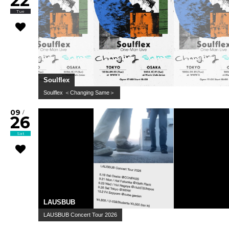
22
Tue
Soulflex
Soulflex ＜Changing Same＞
09
/
26
Sat
LAUSBUB
LAUSBUB Concert Tour 2026