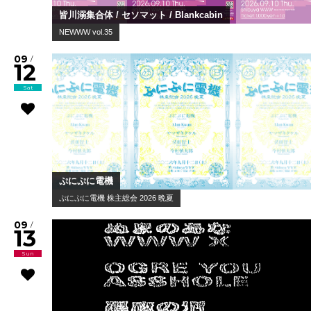
皆川溺集合体 / セソマット / Blankcabin
NEWWW vol.35
09
/
12
Sat
ぷにぷに電機
ぷにぷに電機 株主総会 2026 晩夏
09
/
13
Sun