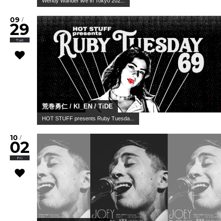
Wendy Wander live in Tokyo 202...
09
/
29
Tue
荒巻勇仁 / KI_EN / TiDE
HOT STUFF presents Ruby Tuesda...
10
/
02
Fri