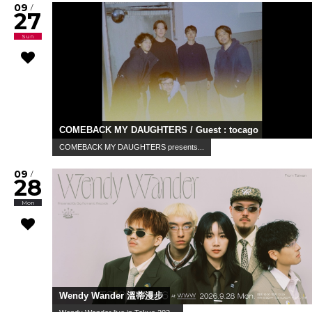
09
/
27
Sun
COMEBACK MY DAUGHTERS / Guest : tocago
COMEBACK MY DAUGHTERS presents...
09
/
28
Mon
Wendy Wander 溫蒂漫步