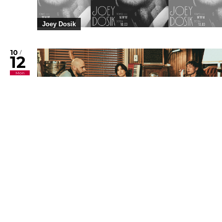
Joey Dosik
10
/
12
Mon
Newspeak / guest : NIKO NIKO TAN TAN
Port Primal
10
/
18
Sun