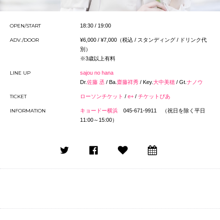
OPEN/START
18:30 / 19:00
ADV./DOOR
¥6,000 / ¥7,000（税込 / スタンディング / ドリンク代
別）
※3歳以上有料
LINE UP
sajou no hana
Dr.
佐藤 丞
/ Ba.
齋藤祥秀
/ Key.
大中美穂
/ Gt.
ナノウ
TICKET
ローソンチケット
/
e+
/
チケットぴあ
INFORMATION
キョードー横浜
045-671-9911 （祝日を除く平日
11:00～15:00）