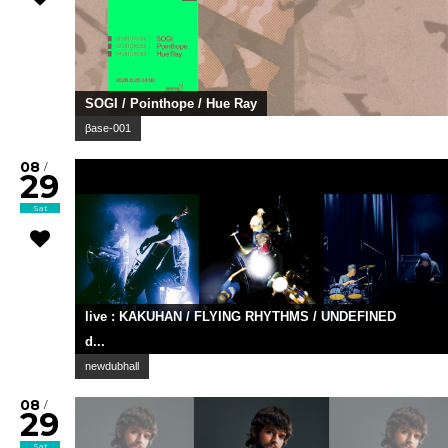
SOGI / Pointhope / Hue Ray
βase-001
08
/
29
Sat
live : KAKUHAN / FLYING RHYTHMS / UNDEFINED
d...
newdubhall
08
/
29
Sat