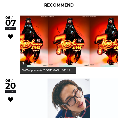
RECOMMEND
08
/
07
Fri
7
WWW presents 7 ONE MAN LIVE『7 ...
08
/
20
Thu