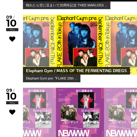
晴れたら空に豆まいて20周年記念 THEE MARLOES ...
09
/
10
Thu
Elephant Gym / MASS OF THE FERMENTING DREGS
Elephant Gym pre. "FLAKE 20th ...
09
/
10
Thu