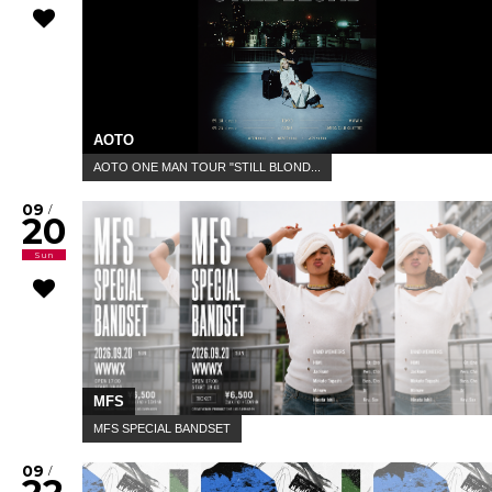
AOTO
AOTO ONE MAN TOUR "STILL BLOND...
09
/
20
Sun
MFS
MFS SPECIAL BANDSET
09
/