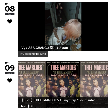
09
/
08
Tue
iVy / ASA-CHANG＆巡礼 / んoon
iVy presents"for living
09
/
09
Wed
【LIVE】THEE MARLOES / Tiny Step "Southside"
Trio【DJ...