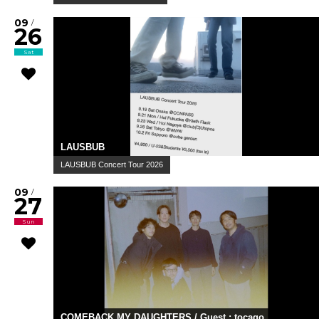
09
/
26
Sat
LAUSBUB
LAUSBUB Concert Tour 2026
09
/
27
Sun
COMEBACK MY DAUGHTERS / Guest : tocago