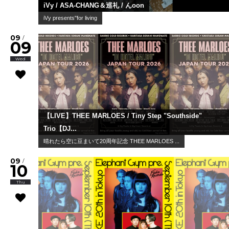
iVy / ASA-CHANG＆巡礼 / んoon
iVy presents"for living
09
/
09
Wed
【LIVE】THEE MARLOES / Tiny Step "Southside"
Trio【DJ...
晴れたら空に豆まいて20周年記念 THEE MARLOES ...
09
/
10
Thu