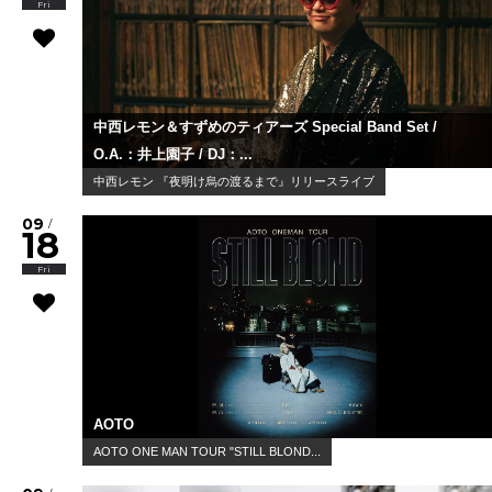
Fri
中西レモン＆すずめのティアーズ Special Band Set /
O.A.：井上園子 / DJ：...
中西レモン 『夜明け烏の渡るまで』リリースライブ
09
/
18
Fri
AOTO
AOTO ONE MAN TOUR "STILL BLOND...