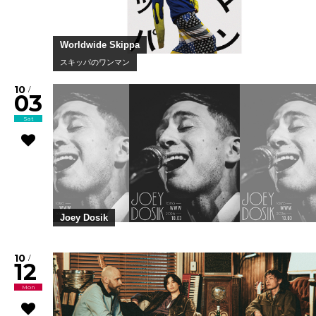
Worldwide Skippa
スキッパのワンマン
10
/
03
Sat
Joey Dosik
10
/
12
Mon