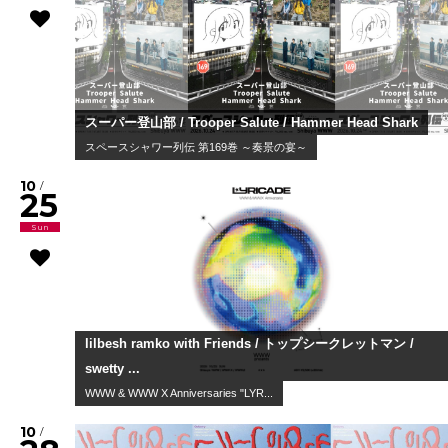
スーパー登山部 / Trooper Salute / Hammer Head Shark
スペースシャワー列伝 第169巻 ～奏景の宴～
10
/
25
Sun
lilbesh ramko with Friends / トップシークレットマン /
swetty ...
WWW & WWW X Anniversaries "LYR...
10
/