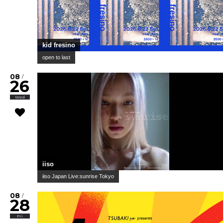
kid fresino
open to last
08
/
26
Wed
iiso
iiso Japan Live:sunrise Tokyo
08
/
28
Fri