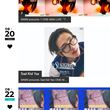
7
WWW presents 7 ONE MAN LIVE『7 ...
08
/
20
Thu
Sad Kid Yaz
WWW presents Sad Kid Yaz ONE-M...
08
/
22
Sat