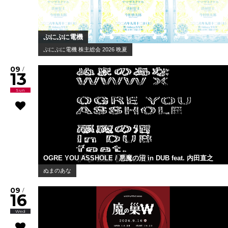
ぷにぷに電機
ぷにぷに電機 株主総会 2026 晩夏
09
/
13
Sun
OGRE YOU ASSHOLE / 悪魔の沼 in DUB feat. 内田直之
ぬまのあな
09
/
16
Wed