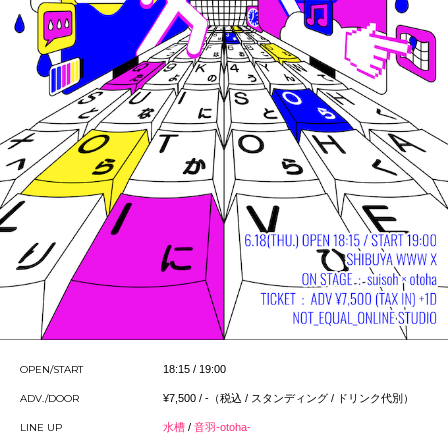
OPEN/START
18:15 / 19:00
ADV./DOOR
¥7,500 / -（税込 / スタンディング / ドリンク代別）
LINE UP
水槽
/
音羽-otoha-