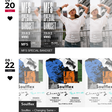
09
/
20
Sun
MFS
MFS SPECIAL BANDSET
09
/
22
Tue
Soulflex
Soulflex ＜Changing Same＞