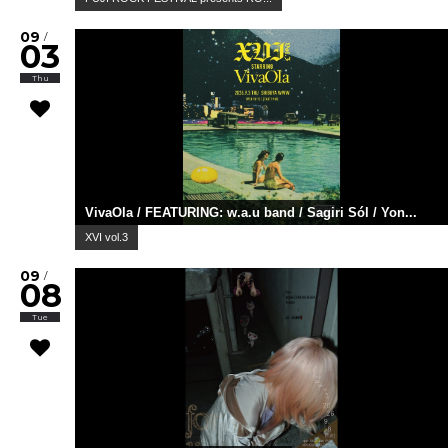
09
/
03
Thu
VivaOla / FEATURING: w.a.u band / Sagiri Sól / Yon...
XVI vol.3
09
/
08
Tue