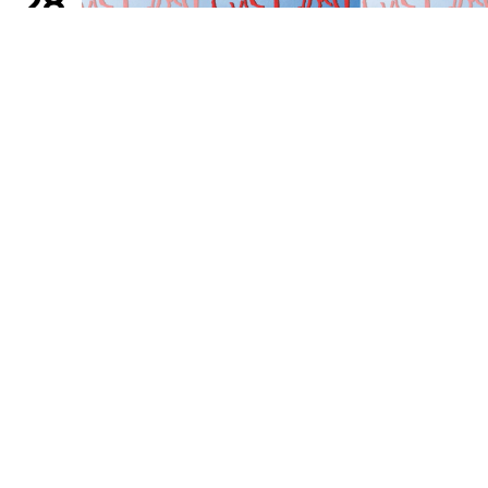
28
Wed
Geloomy
Geloomy 1st one-man tour「FULL-...
11
/
04
Wed
The Master Musicians of Joujouka
The Master Musicians of Joujou...