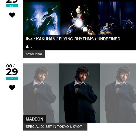
Sat
live : KAKUHAN / FLYING RHYTHMS / UNDEFINED
d...
newdubhall
08
/
29
Sat
MADEON
SPECIAL DJ SET IN TOKYO & KYOT...