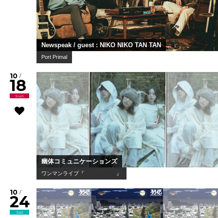
Newspeak / guest : NIKO NIKO TAN TAN
Port Primal
10
/
18
Sun
幽体コミュニケーションズ
ワンマンライブ『 』
10
/
24
Sat