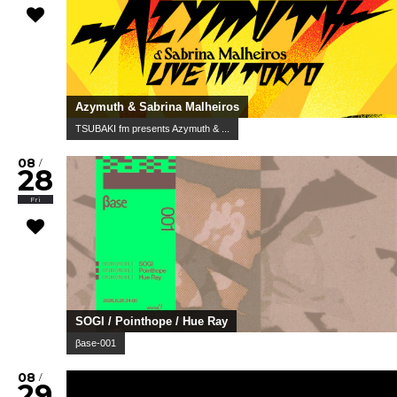
Azymuth & Sabrina Malheiros
TSUBAKI fm presents Azymuth & ...
08
/
28
Fri
SOGI / Pointhope / Hue Ray
βase-001
08
/
29