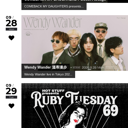
COMEBACK MY DAUGHTERS presents...
09
/
28
Mon
Wendy Wander 溫蒂漫步
Wendy Wander live in Tokyo 202...
09
/
29
Tue