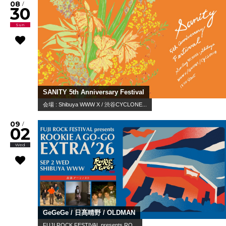
08
/
30
Sun
SANITY 5th Anniversary Festival
会場 : Shibuya WWW X / 渋谷CYCLONE...
09
/
02
Wed
GeGeGe / 日髙晴野 / OLDMAN
FUJI ROCK FESTIVAL presents RO...