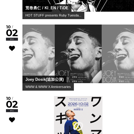
荒巻勇仁 / KI_EN / TiDE
HOT STUFF presents Ruby Tuesda...
10
/
02
Fri
Joey Dosik(追加公演)
WWW & WWW X Anniversaries
10
/
02
Fri