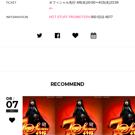
TICKET
オフィシャル先行 4/8(水)20:00〜4/15(水)23:59
e+
INFORMATION
HOT STUFF PROMOTION
050-5211-6077
RECOMMEND
08
/
07
Fri