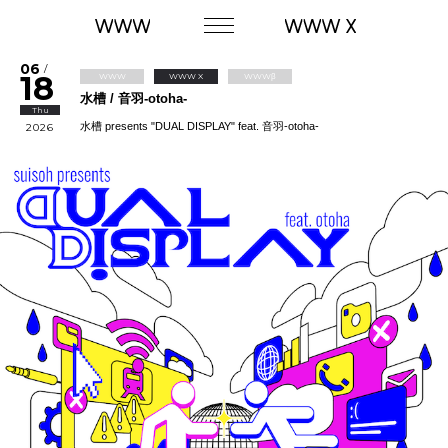
06
/
18
WWW
WWW X
WWWβ
水槽 / 音羽-otoha-
Thu
水槽 presents "DUAL DISPLAY" feat. 音羽-otoha-
2026