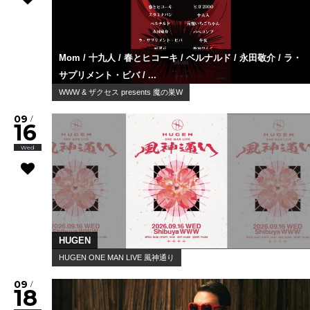
Mom / 十九人 / 春とヒコーキ / ベルナルド / 永田敬介 / ラ・
サプリメント・ビバ / ...
WWW & ザクセス presents 魔の巣W
09
/
16
Wed
HUGEN
HUGEN ONE MAN LIVE 風神通り
09
/
18