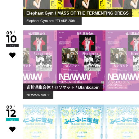
Elephant Gym / MASS OF THE FERMENTING DREGS
Elephant Gym pre. "FLAKE 20th ...
09
/
10
Thu
皆川溺集合体 / セソマット / Blankcabin
NEWWW vol.35
09
/
12
Sat