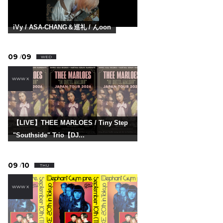
iVy / ASA-CHANG＆巡礼 / んoon
09
09
/
WED
WWW X
【LIVE】THEE MARLOES / Tiny Step
"Southside" Trio【DJ...
09
10
/
THU
WWW X