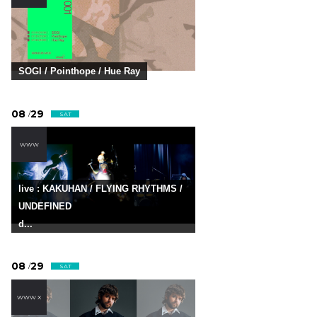
SOGI / Pointhope / Hue Ray
08
29
/
SAT
WWW
live : KAKUHAN / FLYING RHYTHMS /
UNDEFINED
d...
08
29
/
SAT
WWW X