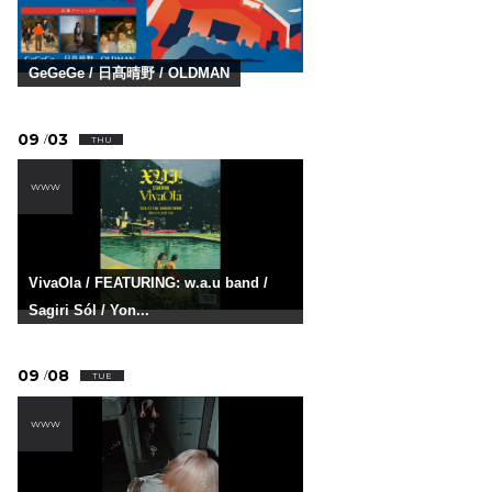
GeGeGe / 日髙晴野 / OLDMAN
09
03
/
THU
WWW
VivaOla / FEATURING: w.a.u band /
Sagiri Sól / Yon...
09
08
/
TUE
WWW