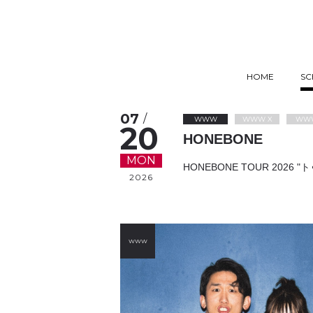
HOME
SC
07
/
WWW
WWW X
WW
20
HONEBONE
MON
HONEBONE TOUR 202
2026
WWW