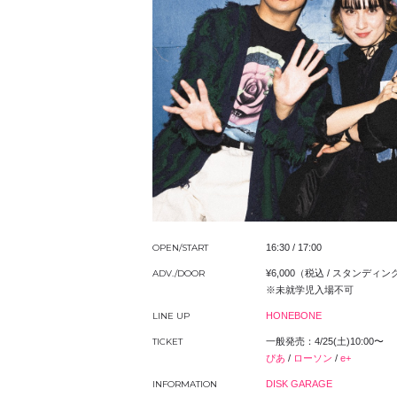
OPEN/START
16:30 / 17:00
ADV./DOOR
¥6,000（税込 / スタンディン
※未就学児入場不可
LINE UP
HONEBONE
TICKET
一般発売：4/25(土)10:00〜
ぴあ
/
ローソン
/
e+
INFORMATION
DISK GARAGE