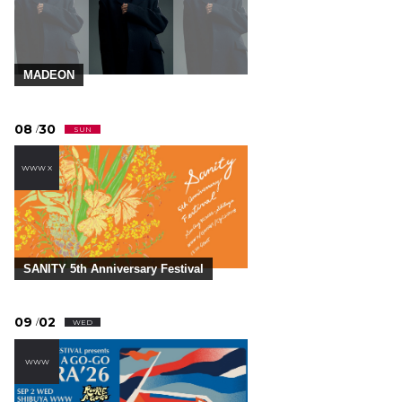
MADEON
08
30
/
SUN
WWW X
SANITY 5th Anniversary Festival
09
02
/
WED
WWW