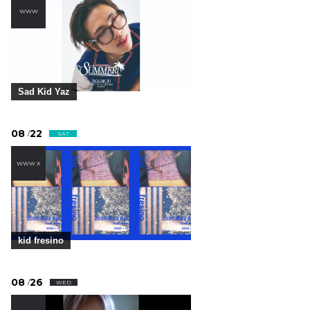
WWW
Sad Kid Yaz
08
22
/
SAT
WWW X
kid fresino
08
26
/
WED