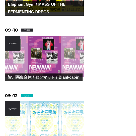
Elephant Gym / MASS OF THE
FERMENTING DREGS
09
10
/
THU
WWW
皆川溺集合体 / セソマット / Blankcabin
09
12
/
SAT
WWW