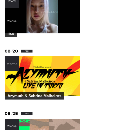
WWW
,
WWWβ
iiso
08
28
/
FRI
WWW X
Azymuth & Sabrina Malheiros
08
28
/
FRI
WWWβ