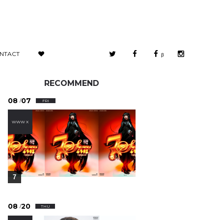
NTACT
β
RECOMMEND
08
07
/
FRI
WWW X
7
08
20
/
THU