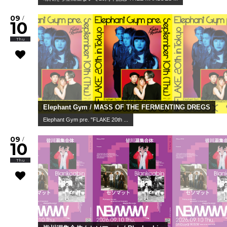
09
/
10
Thu
Elephant Gym / MASS OF THE FERMENTING DREGS
Elephant Gym pre. "FLAKE 20th ...
09
/
10
Thu