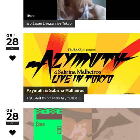
iiso
iiso Japan Live:sunrise Tokyo
08
/
28
Fri
Azymuth & Sabrina Malheiros
TSUBAKI fm presents Azymuth & ...
08
/
28
Fri