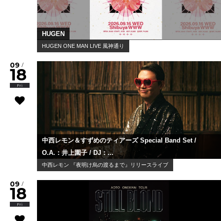
HUGEN
HUGEN ONE MAN LIVE 風神通り
09
/
18
Fri
中西レモン＆すずめのティアーズ Special Band Set /
O.A.：井上園子 / DJ：...
中西レモン 『夜明け烏の渡るまで』リリースライブ
09
/
18
Fri