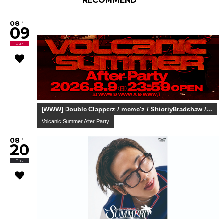
RECOMMEND
08
/
09
Sun
[WWW] Double Clapperz / meme'z / ShioriyBradshaw /...
Volcanic Summer After Party
08
/
20
Thu