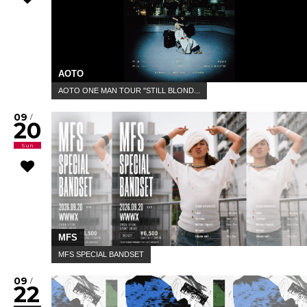
AOTO
AOTO ONE MAN TOUR "STILL BLOND...
09
/
20
Sun
MFS
MFS SPECIAL BANDSET
09
/
22