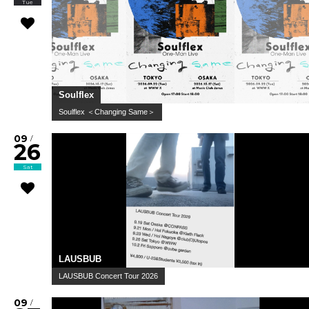
Tue
Soulflex
Soulflex ＜Changing Same＞
09
/
26
Sat
LAUSBUB
LAUSBUB Concert Tour 2026
09
/