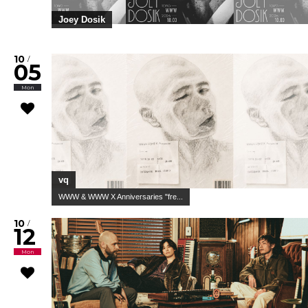
Joey Dosik
10
/
05
Mon
vq
WWW & WWW X Anniversaries "fre...
10
/
12
Mon