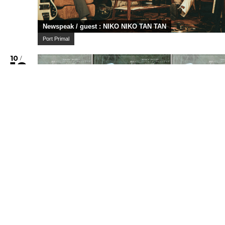
Newspeak / guest : NIKO NIKO TAN TAN
Port Primal
10
/
18
Sun
幽体コミュニケーションズ
ワンマンライブ『 』
10
/
24
Sat