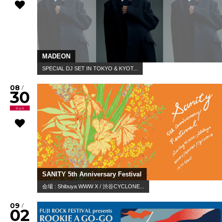
MADEON
SPECIAL DJ SET IN TOKYO & KYOT...
08
/
30
Sun
SANITY 5th Anniversary Festival
会場 : Shibuya WWW X / 渋谷CYCLONE...
09
/
02