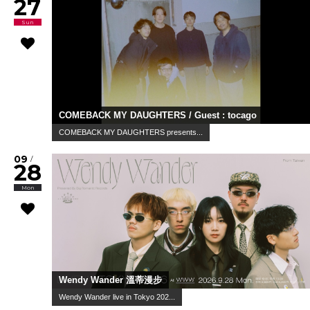
27
Sun
COMEBACK MY DAUGHTERS / Guest : tocago
COMEBACK MY DAUGHTERS presents...
09
/
28
Mon
Wendy Wander 溫蒂漫步
Wendy Wander live in Tokyo 202...