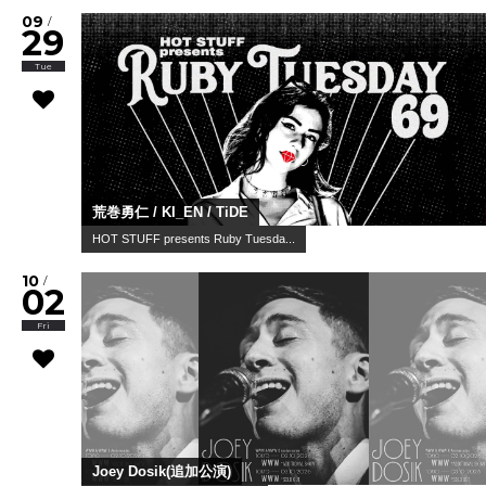
09
/
29
Tue
荒巻勇仁 / KI_EN / TiDE
HOT STUFF presents Ruby Tuesda...
10
/
02
Fri
Joey Dosik(追加公演)