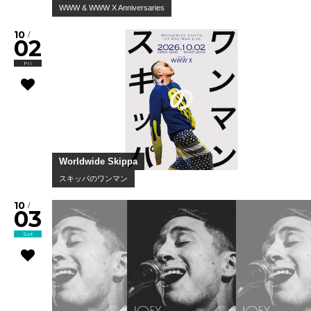
WWW & WWW X Anniversaries
10
/
02
Fri
Worldwide Skippa
スキッパのワンマン
10
/
03
Sat