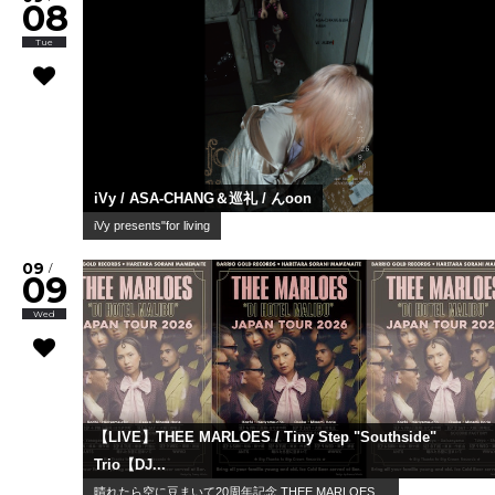
08
Tue
iVy / ASA-CHANG＆巡礼 / んoon
iVy presents"for living
09
/
09
Wed
【LIVE】THEE MARLOES / Tiny Step "Southside"
Trio【DJ...
晴れたら空に豆まいて20周年記念 THEE MARLOES ...