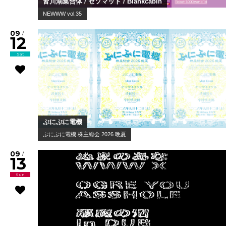
皆川溺集合体 / セソマット / Blankcabin
NEWWW vol.35
09
/
12
Sat
ぷにぷに電機
ぷにぷに電機 株主総会 2026 晩夏
09
/
13
Sun