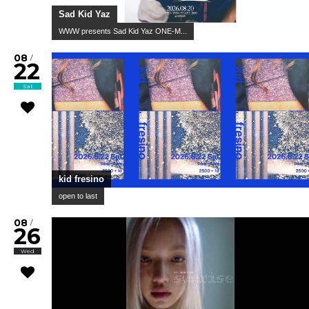
Sad Kid Yaz
WWW presents Sad Kid Yaz ONE-M...
08
/
22
Sat
kid fresino
open to last
08
/
26
Wed