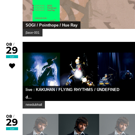
SOGI / Pointhope / Hue Ray
βase-001
08
/
29
Sat
live : KAKUHAN / FLYING RHYTHMS / UNDEFINED
d...
newdubhall
08
/
29
Sat