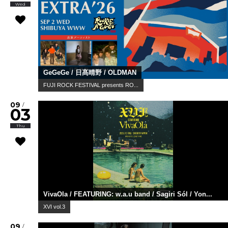
Wed
GeGeGe / 日髙晴野 / OLDMAN
FUJI ROCK FESTIVAL presents RO...
09
/
03
Thu
VivaOla / FEATURING: w.a.u band / Sagiri Sól / Yon...
XVI vol.3
09
/