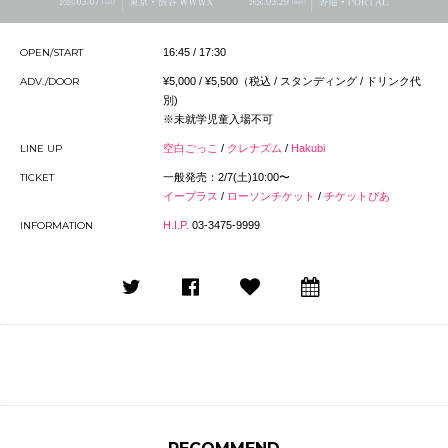
OPEN/START
16:45 / 17:30
ADV./DOOR
¥5,000 / ¥5,500（税込 / スタンディング / ドリンク代
別)
※未就学児童入場不可
LINE UP
空⽩ごっこ
/
クレナズム
/
Hakubi
TICKET
一般発売：2/7(土)10:00〜
イープラス
/
ローソンチケット
/
チケットぴあ
INFORMATION
H.I.P.
03-3475-9999