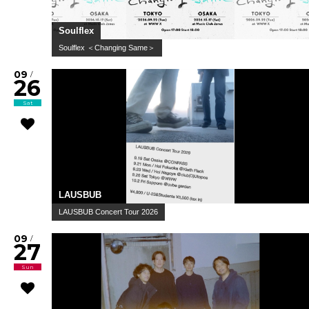
Soulflex
Soulflex ＜Changing Same＞
09
/
26
Sat
LAUSBUB
LAUSBUB Concert Tour 2026
09
/
27
Sun