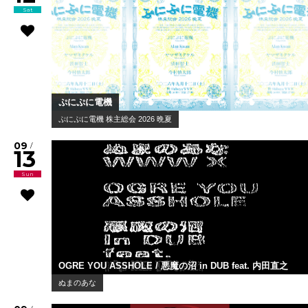
Sat
ぷにぷに電機
ぷにぷに電機 株主総会 2026 晩夏
09
/
13
Sun
OGRE YOU ASSHOLE / 悪魔の沼 in DUB feat. 内田直之
ぬまのあな