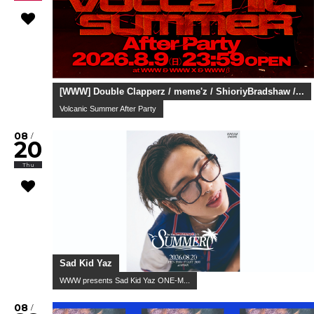
[WWW] Double Clapperz / meme'z / ShioriyBradshaw /...
Volcanic Summer After Party
08
/
20
Thu
Sad Kid Yaz
WWW presents Sad Kid Yaz ONE-M...
08
/