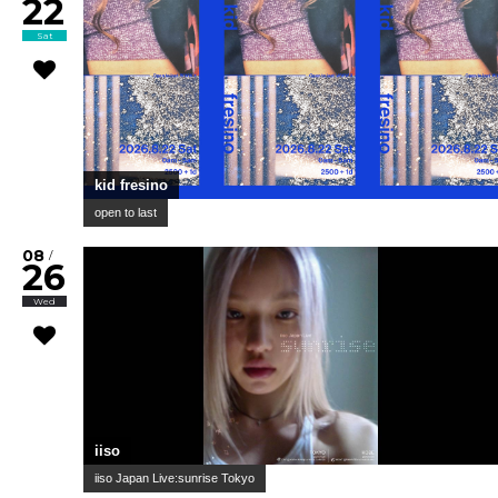
22
Sat
kid fresino
open to last
08
/
26
Wed
iiso
iiso Japan Live:sunrise Tokyo