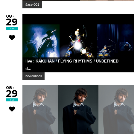
βase-001
08
/
29
Sat
live : KAKUHAN / FLYING RHYTHMS / UNDEFINED
d...
newdubhall
08
/
29
Sat