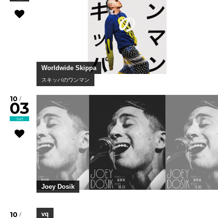
Worldwide Skippa
スキッパのワンマン
10
/
03
Sat
Joey Dosik
10
/