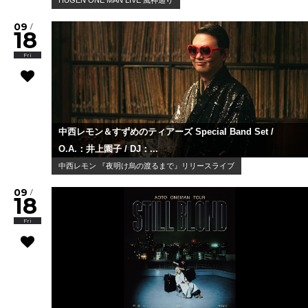
09
/
18
Fri
中西レモン＆すずめのティアーズ Special Band Set /
O.A.：井上園子 / DJ：...
中西レモン 『夜明け烏の渡るまで』リリースライブ
09
/
18
Fri