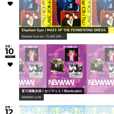
Elephant Gym / MASS OF THE FERMENTING DREGS
Elephant Gym pre. "FLAKE 20th ...
09
/
10
Thu
皆川溺集合体 / セソマット / Blankcabin
NEWWW vol.35
09
/
12