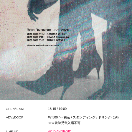
OPEN/START
18:15 / 19:00
ADV./DOOR
¥7,500 / -
(税込 / スタンディング / ドリンク代別)
※未就学児童⼊場不可
LINE UP
ACID ANDROID