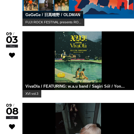
GeGeGe / 日髙晴野 / OLDMAN
FUJI ROCK FESTIVAL presents RO...
09
/
03
Thu
VivaOla / FEATURING: w.a.u band / Sagiri Sól / Yon...
XVI vol.3
09
/
08
Tue