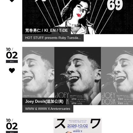
荒巻勇仁 / KI_EN / TiDE
HOT STUFF presents Ruby Tuesda...
10
/
02
Fri
Joey Dosik(追加公演)
WWW & WWW X Anniversaries
10
/
02
Fri