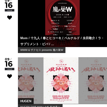
09
/
16
Wed
Mom / 十九人 / 春とヒコーキ / ベルナルド / 永田敬介 / ラ・
サプリメント・ビバ / ...
WWW & ザクセス presents 魔の巣W
09
/
16
Wed
HUGEN
HUGEN ONE MAN LIVE 風神通り