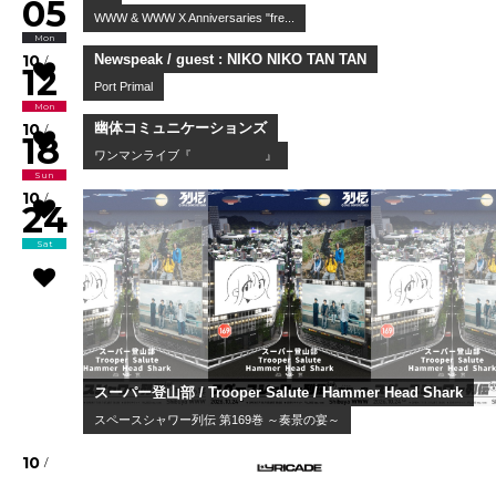
05
Mon
vq
WWW & WWW X Anniversaries "fre...
10
/
12
Mon
Newspeak / guest : NIKO NIKO TAN TAN
Port Primal