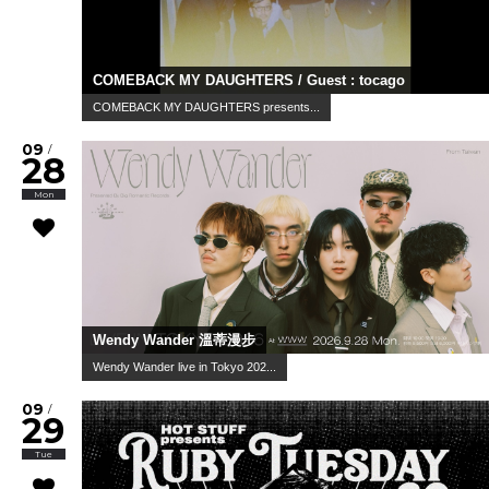
COMEBACK MY DAUGHTERS / Guest : tocago
COMEBACK MY DAUGHTERS presents...
09
/
28
Mon
Wendy Wander 溫蒂漫步
Wendy Wander live in Tokyo 202...
09
/
29
Tue