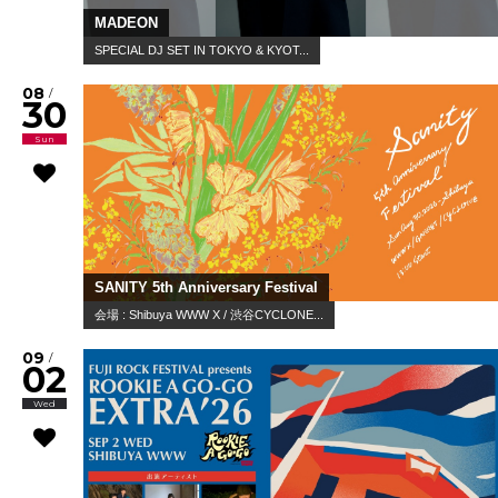
MADEON
SPECIAL DJ SET IN TOKYO & KYOT...
08
/
30
Sun
SANITY 5th Anniversary Festival
会場 : Shibuya WWW X / 渋谷CYCLONE...
09
/
02
Wed