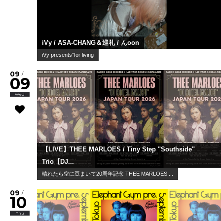
iVy / ASA-CHANG＆巡礼 / んoon
iVy presents"for living
09
/
09
Wed
【LIVE】THEE MARLOES / Tiny Step "Southside"
Trio【DJ...
晴れたら空に豆まいて20周年記念 THEE MARLOES ...
09
/
10
Thu