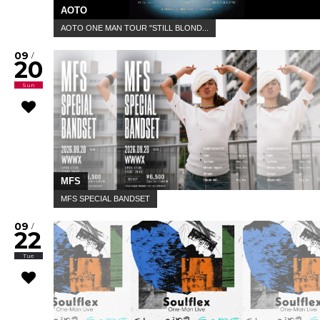
AOTO
AOTO ONE MAN TOUR "STILL BLOND...
09
/
20
Sun
MFS
MFS SPECIAL BANDSET
09
/
22
Tue