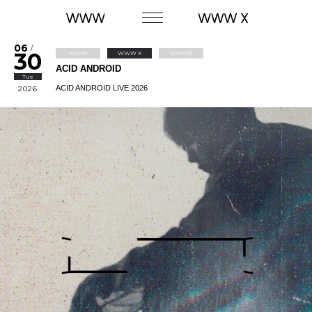
06
/
30
WWW
WWW X
WWWβ
ACID ANDROID
Tue
ACID ANDROID LIVE 2026
2026