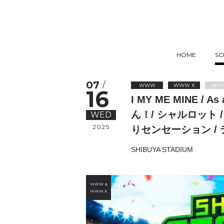
HOME
SC
07
/
WWW
WWW X
WW
16
I MY ME MINE / A
ん！/ シャルロット / 透
WED
2025
りセンセーション / テラ
SHIBUYA STADIUM
WWW &
WWW X