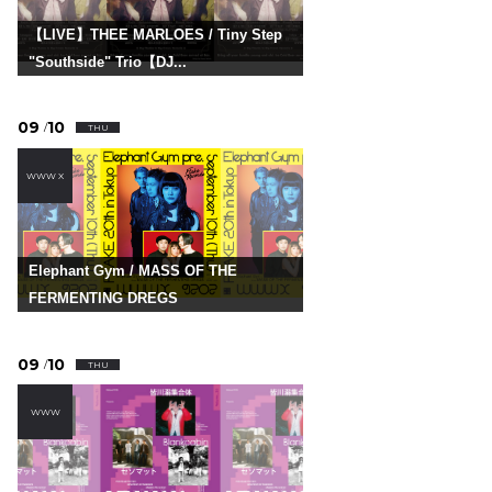
【LIVE】THEE MARLOES / Tiny Step
"Southside" Trio【DJ...
09
10
/
THU
WWW X
Elephant Gym / MASS OF THE
FERMENTING DREGS
09
10
/
THU
WWW