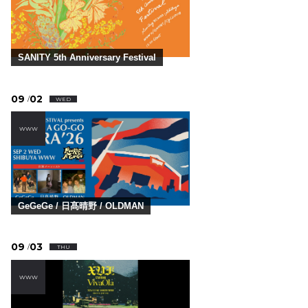
SANITY 5th Anniversary Festival
09
02
/
WED
WWW
GeGeGe / 日髙晴野 / OLDMAN
09
03
/
THU
WWW