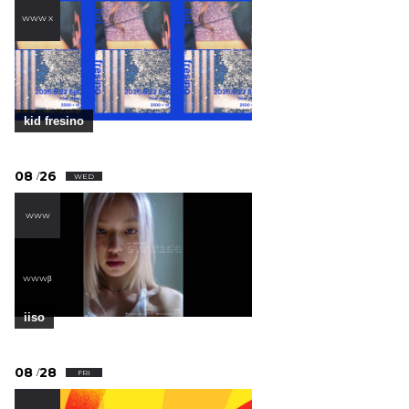
WWW X
kid fresino
08
26
/
WED
WWW
,
WWWβ
iiso
08
28
/
FRI