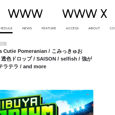
HEDULE
NEWS
FEATURE
ACCESS
ABOUT
CO
Wβ
s a Cutie Pomeranian / こみっきゅお
色ドロップ / SAISON / selfish / 強が
テラ / and more