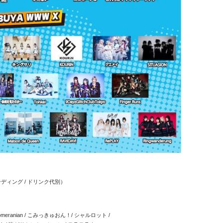
 スタンディング / ドリンク代別）
tie Pomeranian / こみっきゅおん！/ シャルロット /