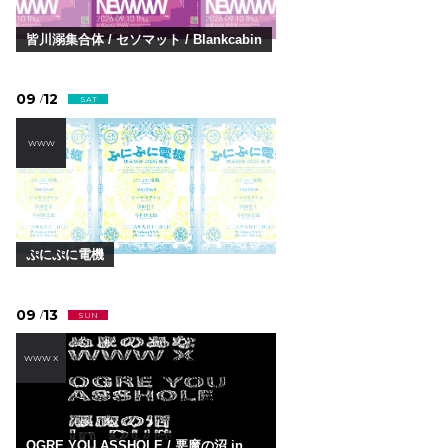
皆川溺集合体 / セソマット / Blankcabin
09
12
/
SAT
WWW
ぷにぷに電機
09
13
/
SUN
WWW X
OGRE YOU ASSHOLE / 悪魔の沼 in