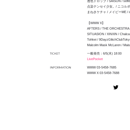
透色ドロップ / SAISON / se
点染テンセイ少女。/ ニコルポップ 
まねきケチャ / メイビーME 
【WWW X】
AFTERS / THE ORCHESTR
SITUASION / XINXIN 
Tohkei / 9DayzGlitchClubTo
Malcolm Mask McLaren / Mais
TICKET
一般発売：6/5(木) 18:00
LivePocket
INFORMATION
WWW 03-5458-7685
WWW X 03-5458-7688