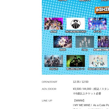
OPEN/START
12:35 / 12:50
ADV./DOOR
¥3,500 / ¥4,000（税込 /
※6歳以上チケット必要
LINE UP
【WWW】
I MY ME MINE / As a Cu