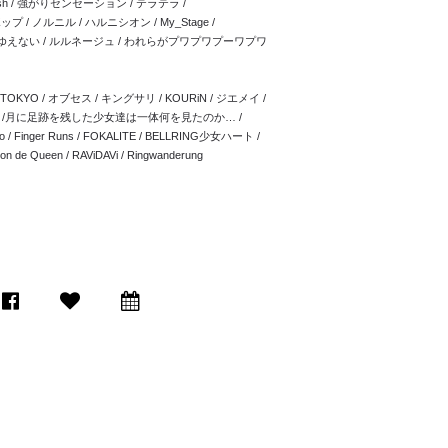
lfish / 強がりセンセーション / テラテラ /
/ ノルニル / ハルニシオン / My_Stage /
/ ゆえない / ルルネージュ / われらがプワプワプーワプワ
A TOKYO / オブセス / キングサリ / KOURiN / ジエメイ /
/ Chalca /月に足跡を残した少女達は一体何を見たのか… /
kyo / Finger Runs / FOKALITE / BELLRING少女ハート /
on de Queen / RAViDAVi / Ringwanderung