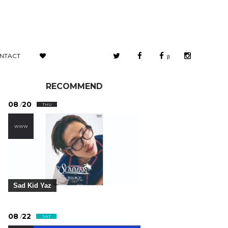
NTACT
β
RECOMMEND
08
20
/
THU
WWW
Sad Kid Yaz
08
22
/
SAT