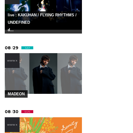
live : KAKUHAN / FLYING RHYTHMS /
UNDEFINED
d...
08
29
/
SAT
WWW X
MADEON
08
30
/
SUN
WWW X