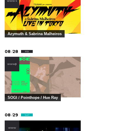
WWW X
Azymuth & Sabrina Malheiros
08
28
/
FRI
WWWβ
SOGI / Pointhope / Hue Ray
08
29
/
SAT
WWW