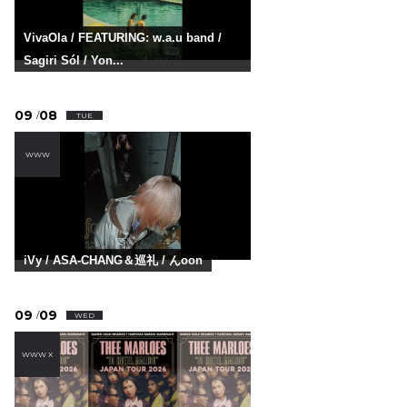
VivaOla / FEATURING: w.a.u band /
Sagiri Sól / Yon...
09
08
/
TUE
WWW
iVy / ASA-CHANG＆巡礼 / んoon
09
09
/
WED
WWW X