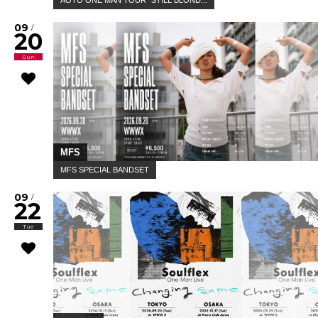
AOTO ONE MAN TOUR "STILL BLOND...
09
/
20
Sun
MFS
MFS SPECIAL BANDSET
09
/
22
Tue