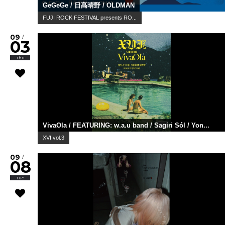
GeGeGe / 日髙晴野 / OLDMAN
FUJI ROCK FESTIVAL presents RO...
09
/
03
Thu
VivaOla / FEATURING: w.a.u band / Sagiri Sól / Yon...
XVI vol.3
09
/
08
Tue