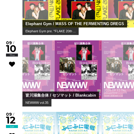
Elephant Gym / MASS OF THE FERMENTING DREGS
Elephant Gym pre. "FLAKE 20th ...
09
/
10
Thu
皆川溺集合体 / セソマット / Blankcabin
NEWWW vol.35
09
/
12
Sat