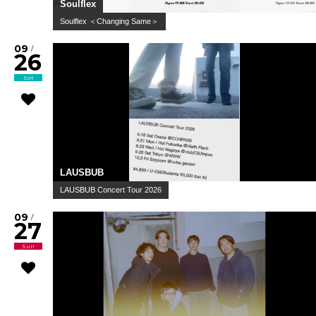
Soulflex
Soulflex ＜Changing Same＞
09
/
26
Sat
LAUSBUB
LAUSBUB Concert Tour 2026
09
/
27
Sun