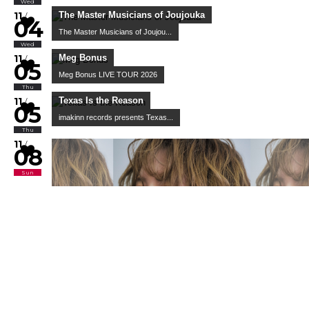
vq
WWW & WWW X Anniversaries "fre...
10
/
12
Mon
Newspeak / guest : NIKO NIKO TAN TAN
Port Primal
10
/