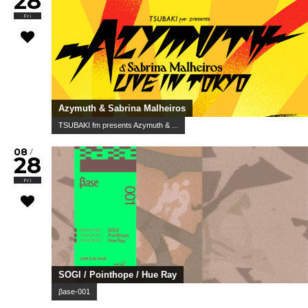
28
Fri
Azymuth & Sabrina Malheiros
TSUBAKI fm presents Azymuth & ...
08
/
28
Fri
SOGI / Pointhope / Hue Ray
βase-001