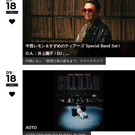
09
18
Fri
中西レモン＆すずめのティアーズ Special Band Set /
O.A.：井上園子 / DJ：...
中西レモン 『夜明け烏の渡るまで』リリースライブ
09
/
18
Fri
AOTO