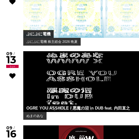
ぷにぷに電機
ぷにぷに電機 株主総会 2026 晩夏
09
/
13
Sun
OGRE YOU ASSHOLE / 悪魔の沼 in DUB feat. 内田直之
ぬまのあな
09
/
16