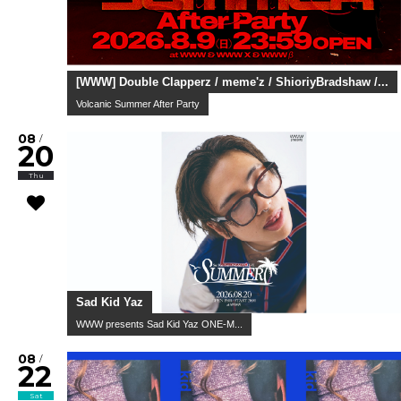
[WWW] Double Clapperz / meme'z / ShioriyBradshaw /...
Volcanic Summer After Party
08
/
20
Thu
Sad Kid Yaz
WWW presents Sad Kid Yaz ONE-M...
08
/
22
Sat