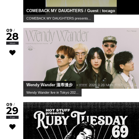
COMEBACK MY DAUGHTERS / Guest : tocago
COMEBACK MY DAUGHTERS presents...
09
/
28
Mon
Wendy Wander 溫蒂漫步
Wendy Wander live in Tokyo 202...
09
/
29
Tue