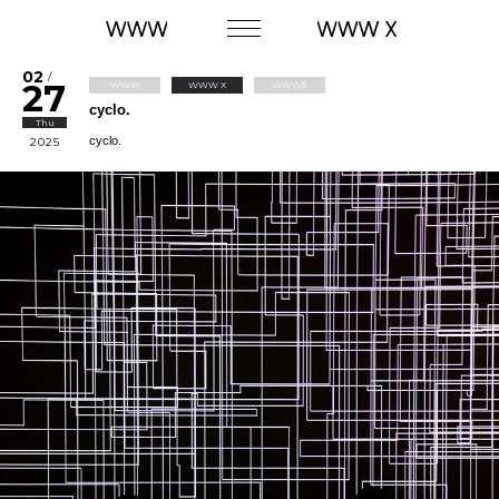
02
/
27
WWW
WWW X
WWWβ
cyclo.
Thu
cyclo.
2025