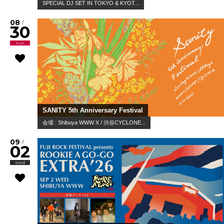
SPECIAL DJ SET IN TOKYO & KYOT...
08
/
30
Sun
SANITY 5th Anniversary Festival
会場 : Shibuya WWW X / 渋谷CYCLONE...
09
/
02
Wed