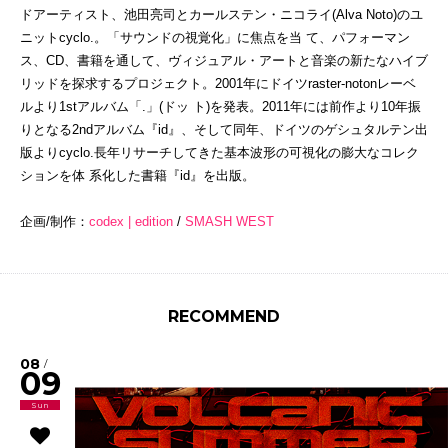
ドアーティスト、池田亮司とカールステン・ニコライ(Alva Noto)のユ
ニットcyclo.。「サウンドの視覚化」に焦点を当 て、パフォーマン
ス、CD、書籍を通して、ヴィジュアル・アートと音楽の新たなハイブ
リッドを探求するプロジェクト。2001年にドイツraster-notonレーベ
ルより1stアルバム「.」(ドッ ト)を発表。2011年には前作より10年振
りとなる2ndアルバム『id』、そして同年、ドイツのゲシュタルテン出
版よりcyclo.長年リサーチしてきた基本波形の可視化の膨大なコレク
ションを体 系化した書籍『id』を出版。
企画/制作：
codex | edition
/
SMASH WEST
RECOMMEND
08
/
09
Sun