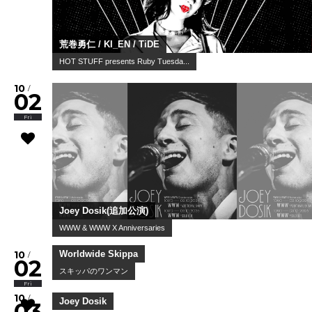
荒巻勇仁 / KI_EN / TiDE
HOT STUFF presents Ruby Tuesda...
10
/
02
Fri
Joey Dosik(追加公演)
WWW & WWW X Anniversaries
10
/
02
Fri