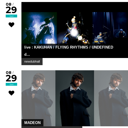
08
/
29
Sat
live : KAKUHAN / FLYING RHYTHMS / UNDEFINED
d...
newdubhall
08
/
29
Sat
MADEON