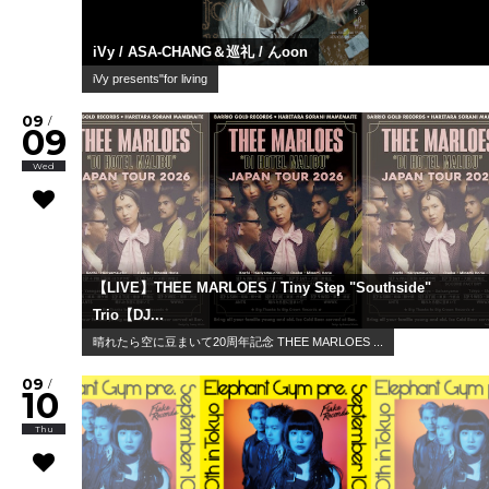
iVy / ASA-CHANG＆巡礼 / んoon
iVy presents"for living
09
/
09
Wed
【LIVE】THEE MARLOES / Tiny Step "Southside"
Trio【DJ...
晴れたら空に豆まいて20周年記念 THEE MARLOES ...
09
/
10
Thu