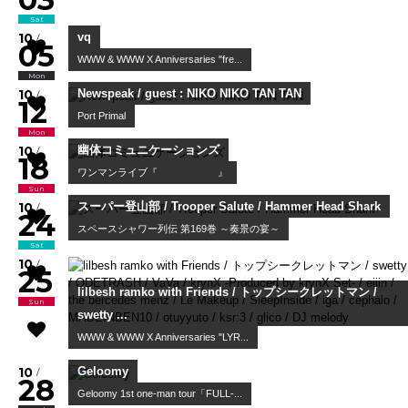
Worldwide Skippa
スキッパのワンマン
10
/
03
Sat
Joey Dosik
10
/
05
Mon