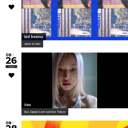
kid fresino
open to last
08
/
26
Wed
iiso
iiso Japan Live:sunrise Tokyo
08
/