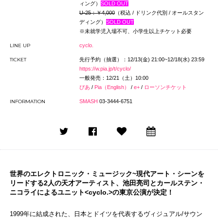
ィング）
SOLD OUT
U-25：￥4,000
（税込 / ドリンク代別 / オールスタン
ディング）
SOLD OUT
※未就学児入場不可、小学生以上チケット必要
LINE UP
cyclo.
TICKET
先行予約（抽選）：12/13(金) 21:00~12/18(水) 23:59
https://w.pia.jp/t/cyclo/
一般発売：12/21（土）10:00
ぴあ
/
Pia（English）
/
e+
/
ローソンチケット
INFORMATION
SMASH
03-3444-6751
世界のエレクトロニック・ミュージック~現代アート・シーンを
リードする2人の天才アーティスト、池田亮司とカールステン・
ニコライによるユニット<cyclo.>の東京公演が決定！
1999年に結成された、日本とドイツを代表するヴィジュアル/サウン