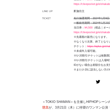
https://t.livepocket.jp/e/shaka
LINE UP
釈迦坊主
TICKET
先行抽選期間：
2024年1月9
一般前売期間：2024年1月23日
当日券：
¥4,500
（税込｜オー
https://t.livepocket.jp/e/shaka
※先着順の販売になります。
※なくなり次第、終了となり
チケット：
https://eplus.jp/sh
※未成年入場可能。
※U-20割引チケットは枚数
※U-20割引チケットは入場
IDがない場合は差額分をお支
※またU-20に該当しない方
＜TOKIO SHAMAN＞を主催しHIPHOP
坊主
が、3月21日（木）に待望のワンマン公演「