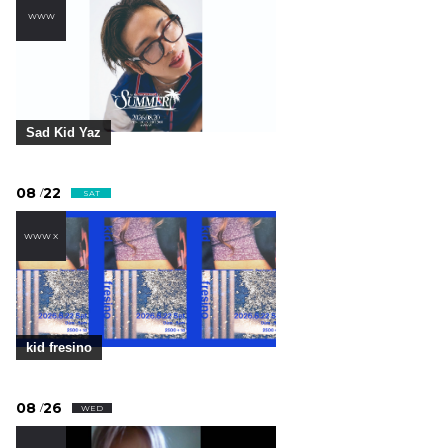
WWW
Sad Kid Yaz
08
22
/
SAT
WWW X
kid fresino
08
26
/
WED