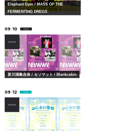
Elephant Gym / MASS OF THE
FERMENTING DREGS
09
10
/
THU
WWW
皆川溺集合体 / セソマット / Blankcabin
09
12
/
SAT
WWW