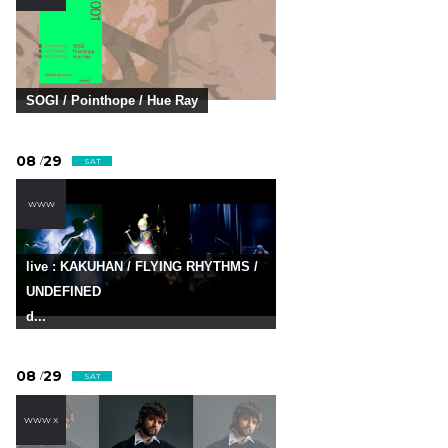
SOGI / Pointhope / Hue Ray
08
29
/
SAT
WWW
live : KAKUHAN / FLYING RHYTHMS /
UNDEFINED
d...
08
29
/
SAT
WWW X