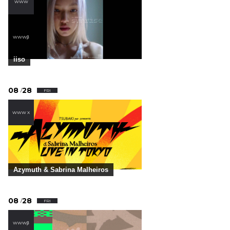
WWW
,
WWWβ
iiso
08
28
/
FRI
WWW X
Azymuth & Sabrina Malheiros
08
28
/
FRI
WWWβ