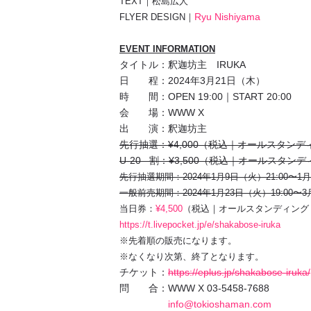
TEXT｜松島広人
Ryu Nishiyama
FLYER DESIGN｜
EVENT INFORMATION
タイトル：釈迦坊主 IRUKA
日 程：2024年3月21日（木）
時 間：OPEN 19:00｜START 20:00
会 場：WWW X
出 演：釈迦坊主
先行抽選：¥4,000（税込｜オールスタン
U-20 割：¥3,500（税込｜オールスタ
先行抽選期間：
2024年1月9日（火）21:00〜1
一般前売期間：2024年1月23日（火）19:00〜3
当日券：
¥4,500
（税込｜オールスタンディング
https://t.livepocket.jp/e/shakabose-iruka
※先着順の販売になります。
※なくなり次第、終了となります。
チケット：
https://eplus.jp/shakabose-iruka/
問 合：WWW X 03-5458-7688
info@tokioshaman.com