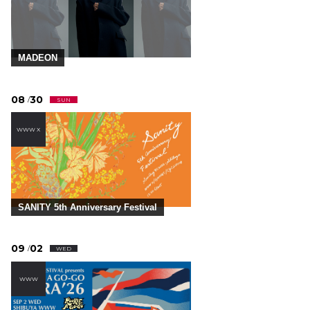
MADEON
08
30
/
SUN
WWW X
SANITY 5th Anniversary Festival
09
02
/
WED
WWW