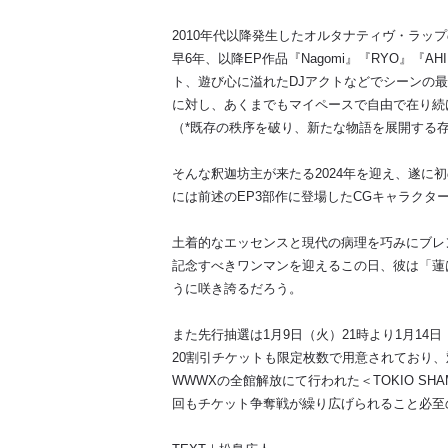
2010年代以降発生したオルタナティヴ・ラップ
早6年、以降EP作品『Nagomi』『RYO』『
ト、遊び心に溢れたDJアクトなどでシーンの
に対し、あくまでもマイペースで自由で在り続
（*既存の秩序を破り、新たな物語を展開する
そんな釈迦坊主が来たる2024年を迎え、遂に初
には前述のEP3部作に登場したCGキャラクタ
土着的なエッセンスと現代の病理を巧みにブレ
記念すべきワンマンを迎えるこの日、彼は「蓮
うに咲き誇るだろう。
また先行抽選は1月9日（火）21時より1月14日
20割引チケットも限定枚数で用意されており、
WWWXの全館解放にて行われた＜TOKIO SHA
回もチケット争奪戦が繰り広げられること必至