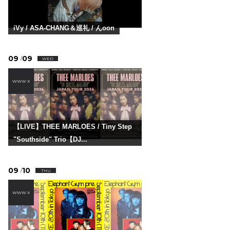
iVy / ASA-CHANG＆巡礼 / んoon
09
09
/
WED
WWW X
【LIVE】THEE MARLOES / Tiny Step
"Southside" Trio【DJ...
09
10
/
THU
WWW X