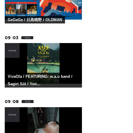
GeGeGe / 日髙晴野 / OLDMAN
09
03
/
THU
WWW
VivaOla / FEATURING: w.a.u band /
Sagiri Sól / Yon...
09
08
/
TUE
WWW