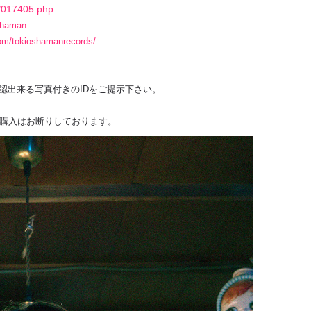
e/017405.php
oShaman
com/tokioshamanrecords/
確認出来る写真付きのIDをご提示下さい。
ット購入はお断りしております。