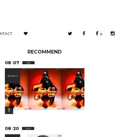
NTACT
β
RECOMMEND
08
07
/
FRI
WWW X
7
08
20
/
THU