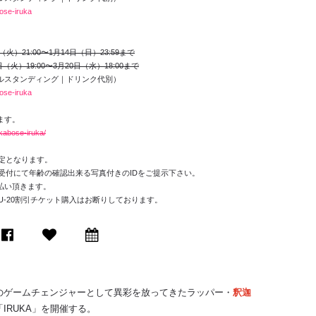
bose-iruka
日（火）21:00〜1月14日（日）23:59まで
（火）19:00〜3月20日（水）18:00まで
ルスタンディング｜ドリンク代別）
bose-iruka
ます。
akabose-iruka/
限定となります。
時受付にて年齢の確認出来る写真付きのIDをご提示下さい。
払い頂きます。
のU-20割引チケット購入はお断りしております。
シーンのゲームチェンジャーとして異彩を放ってきたラッパー・
釈迦
IRUKA」を開催する。