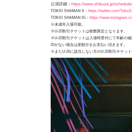
公演詳細：
https://www-shibuya.jp/schedul
TOKIO SHAMAN X：
https://twitter.com/Toki
TOKIO SHAMAN IG：
https://www.instagram.
※未成年入場可能。
※U-20割引チケットは枚数限定となります。
※U-20割引チケットは入場時受付にて年齢の
IDがない場合は差額分をお支払い頂きます。
※またU-20に該当しない方のU-20割引チケ