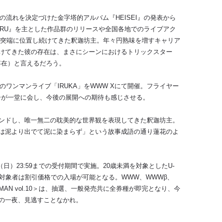
の流れを決定づけた金字塔的アルバム『HEISEI』の発表から
AHIRU』を主とした作品群のリリースや全国各地でのライブアク
最突端に位置し続けてきた釈迦坊主。年々円熟味を増すキャリア
けてきた彼の存在は、まさにシーンにおけるトリックスター
存在）と言えるだろう。
のワンマンライブ「IRUKA」をWWW Xにて開催。フライヤー
ーが一堂に会し、今後の展開への期待も感じさせる。
ンドし、唯一無二の耽美的な世界観を表現してきた釈迦坊主。
は泥より出でて泥に染まらず」という故事成語の通り蓮花のよ
（日）23:59までの受付期間で実施。20歳未満を対象としたU-
対象者は割引価格での入場が可能となる。WWW、WWWβ、
MAN vol.10＞は、抽選、一般発売共に全券種が即完となり、今
の一夜、見逃すことなかれ。