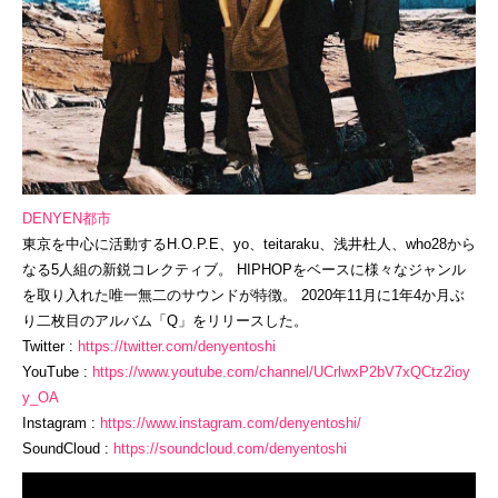
DENYEN都市
東京を中心に活動するH.O.P.E、yo、
teitaraku、浅井杜人、
who28から
なる5人組の新鋭コレクティブ。 HIPHOPをベースに様々なジ
ャンル
を取り入れた唯一無二のサウンドが特徴。 2020年11月に1年4か月ぶ
り二枚目のアルバム「Q」
をリリースした。
Twitter :
https://twitter.com/
denyentoshi
YouTube :
https://www.youtube.com/
channel/UCrlwxP2bV7xQCtz2ioy
y_
OA
Instagram :
https://www.instagram.com/
denyentoshi/
SoundCloud :
https://soundcloud.com/
denyentoshi