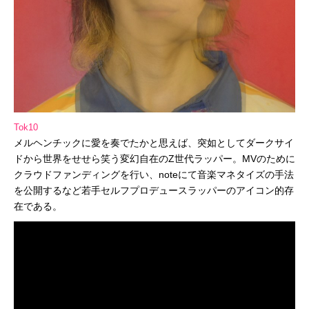
Tok10
メルヘンチックに愛を奏でたかと思えば、
突如としてダークサイ
ドから世界をせせら笑う変幻自在の
Z
世代ラ
ッパー。
MV
のために
クラウドファンディングを行い、
note
に
て音楽マネタイズの手法
を公開するなど若手セルフプロデュースラ
ッパーのアイコン的存
在である。