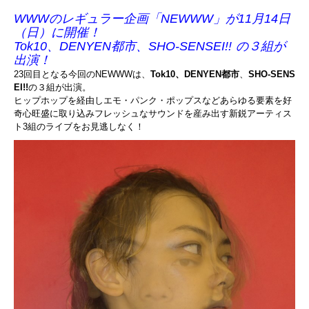
WWWのレギュラー企画「NEWWW」が11月14日
（日）
に開催！
Tok10、DENYEN都市、SHO-SENSEI!!
の３組
が
出演！
23回目となる今回のNEWWWは、
Tok10、
DENYEN都
市
、
SHO-SENS
EI!!
の３組が出演。
ヒップホップを経由しエモ・パンク・
ポップスなどあらゆる要素を好
奇心旺盛に取り込みフレッシュなサ
ウンドを産み出す新鋭アーティス
ト3組のライブをお見逃しなく！