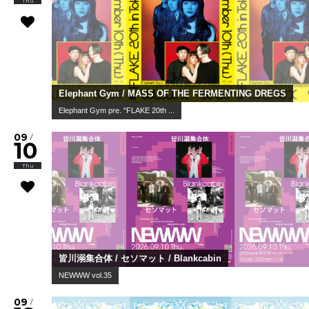
Thu
Elephant Gym / MASS OF THE FERMENTING DREGS
Elephant Gym pre. "FLAKE 20th ...
09
/
10
Thu
皆川溺集合体 / セソマット / Blankcabin
NEWWW vol.35
09
/