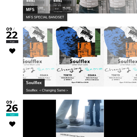
MFS
MFS SPECIAL BANDSET
09
/
22
Tue
Soulflex
Soulflex ＜Changing Same＞
09
/
26
Sat