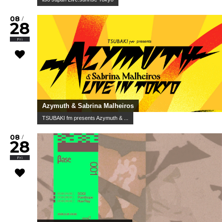
08
/
28
Fri
Azymuth & Sabrina Malheiros
TSUBAKI fm presents Azymuth & ...
08
/
28
Fri