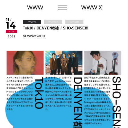
11
/
14
WWW
WWW X
WWWβ
Tok10 / DENYEN都市 / SHO-SENSEI!!
Sun
NEWWW vol.23
2021