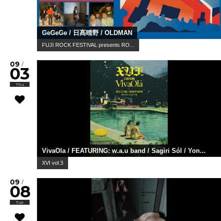
GeGeGe / 日髙晴野 / OLDMAN
FUJI ROCK FESTIVAL presents RO...
09
/
03
Thu
VivaOla / FEATURING: w.a.u band / Sagiri Sól / Yon...
XVI vol.3
09
/
08
Tue