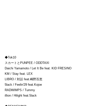
◆
Tok10
スカートとPUNPEE / ODDTAXI
Daichi Yamamoto / Let It Be feat. KID FRESINO
KM / Stay feat. LEX
LIBRO / 対話 feat.嶋野百恵
5lack / Feelin'29 feat.Kojoe
RADWIMPS / Tummy
illion / Hilight feat.5lack