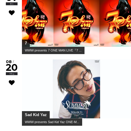
Fri
7
WWW presents 7 ONE MAN LIVE『7 ...
08
/
20
Thu
Sad Kid Yaz
WWW presents Sad Kid Yaz ONE-M...