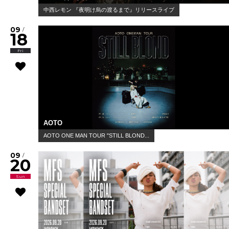
中西レモン 『夜明け烏の渡るまで』リリースライブ
09
/
18
Fri
AOTO
AOTO ONE MAN TOUR "STILL BLOND...
09
/
20
Sun