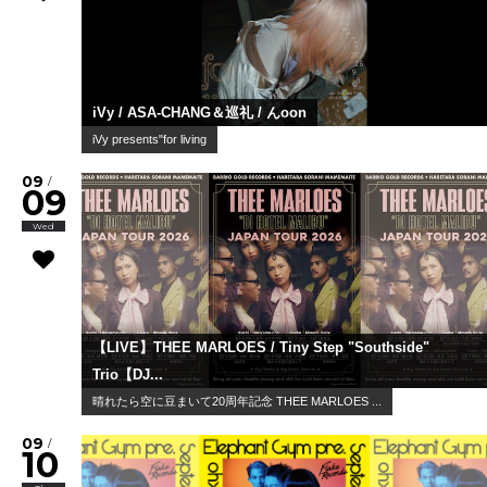
iVy / ASA-CHANG＆巡礼 / んoon
iVy presents"for living
09
/
09
Wed
【LIVE】THEE MARLOES / Tiny Step "Southside"
Trio【DJ...
晴れたら空に豆まいて20周年記念 THEE MARLOES ...
09
/
10