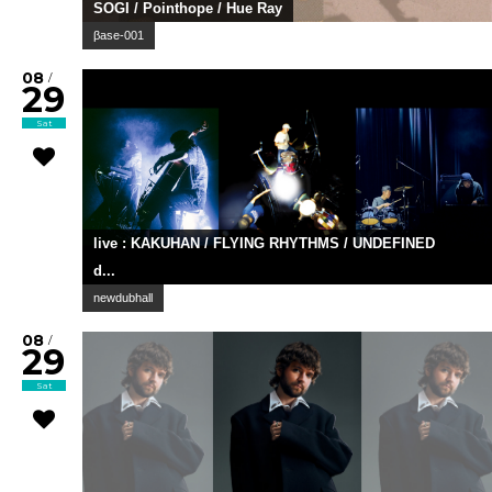
SOGI / Pointhope / Hue Ray
βase-001
08
/
29
Sat
live : KAKUHAN / FLYING RHYTHMS / UNDEFINED
d...
newdubhall
08
/
29
Sat