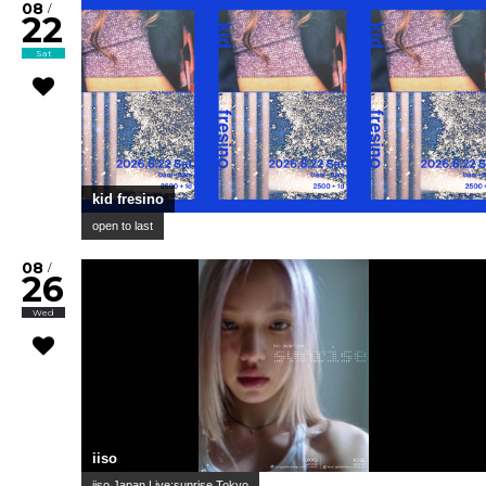
08
/
22
Sat
kid fresino
open to last
08
/
26
Wed
iiso
iiso Japan Live:sunrise Tokyo