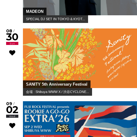
MADEON
SPECIAL DJ SET IN TOKYO & KYOT...
08
/
30
Sun
SANITY 5th Anniversary Festival
会場 : Shibuya WWW X / 渋谷CYCLONE...
09
/
02
Wed