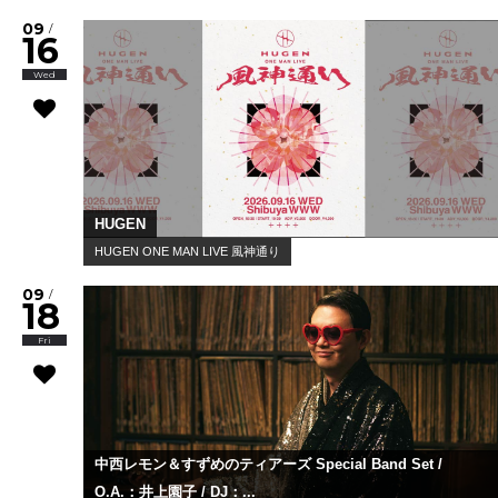
09
/
16
Wed
HUGEN
HUGEN ONE MAN LIVE 風神通り
09
/
18
Fri
中西レモン＆すずめのティアーズ Special Band Set /
O.A.：井上園子 / DJ：...