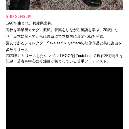
SHO-SENSEI!!
1997
年生まれ、兵庫県出身。
高校を卒業後カナダに
渡航。音楽をしながら英語を学ぶ。
20
歳に
な
り、日本に戻ってからは東京にて本格的に音楽活動を開始。
盟友であるディレクター
Sekaiseifukuyameta
の
映像作品と共に楽曲を
多数リリース。
2020
年にリリースしたシングル
"LEGO"
は
Youtube
にて現在
35
万再生を
記録、
若者を中心に今注目が集まっている若手アーティスト。