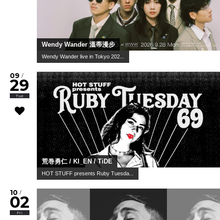
Wendy Wander 溫蒂漫步
Wendy Wander live in Tokyo 202...
09
/
29
Tue
荒巻勇仁 / KI_EN / TiDE
HOT STUFF presents Ruby Tuesda...
10
/
02
Fri