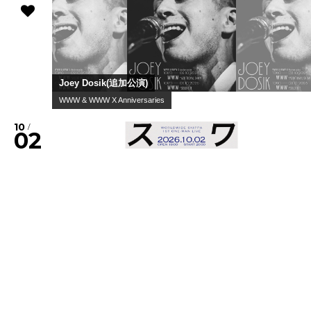
Joey Dosik(追加公演)
WWW & WWW X Anniversaries
10
/
02
Fri
Worldwide Skippa
スキッパのワンマン
10
/