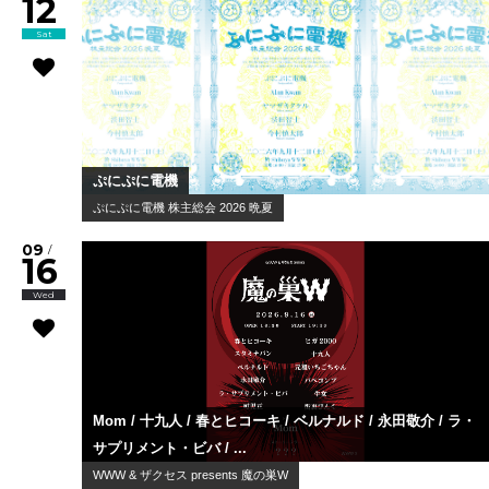
12
Sat
ぷにぷに電機
ぷにぷに電機 株主総会 2026 晩夏
09
/
16
Wed
Mom / 十九人 / 春とヒコーキ / ベルナルド / 永田敬介 / ラ・
サプリメント・ビバ / ...
WWW & ザクセス presents 魔の巣W