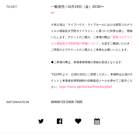
TICKET
一般発売 / 10月19日（金）20:00〜
e+
※本公演は「ライブハウス・
ライブホールにおける新型コロナウ
イルス感染拡大予防ガイドライ
ン」に基づいた対策を講じ、開催
いたします。
チケットのご購入、ご来場の際は「
新型コロナウイ
ルス感染拡大予
防対策の実施について
」を必ずご確認いただき、
ご同意の上でチケットのご購入とご来場をお願いいたします。
◆ご来場の際は、来場者様情報の登録が必須となります。
下記URLより、公演の当日にご回答ください。来場時は公演のチ
ケットと来場者名簿登録時の自動返信メールを併せてご提示くだ
さい。
https://forms.gle/SvD3ucRHnzA5zQRd7
INFORMATION
WWW 03-5458-7685