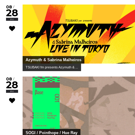
08
/
28
Fri
Azymuth & Sabrina Malheiros
TSUBAKI fm presents Azymuth & ...
08
/
28
Fri
SOGI / Pointhope / Hue Ray