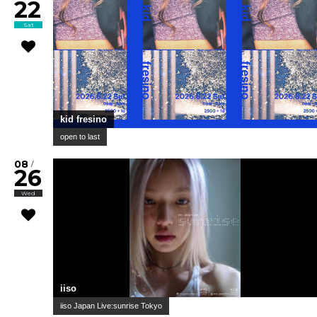
22
Sat
kid fresino
open to last
08
/
26
Wed
iiso
iiso Japan Live:sunrise Tokyo