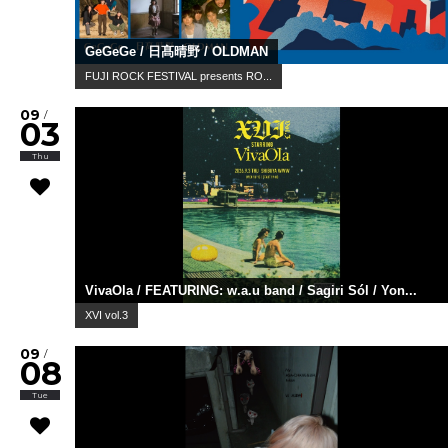
GeGeGe / 日髙晴野 / OLDMAN
FUJI ROCK FESTIVAL presents RO...
09
/
03
Thu
VivaOla / FEATURING: w.a.u band / Sagiri Sól / Yon...
XVI vol.3
09
/
08
Tue