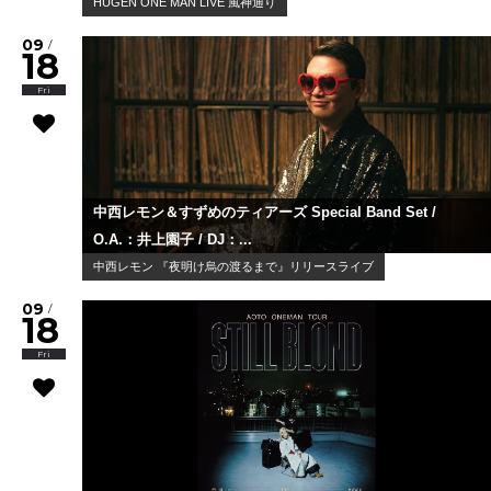
HUGEN ONE MAN LIVE 風神通り
09
/
18
Fri
中西レモン＆すずめのティアーズ Special Band Set /
O.A.：井上園子 / DJ：...
中西レモン 『夜明け烏の渡るまで』リリースライブ
09
/
18
Fri