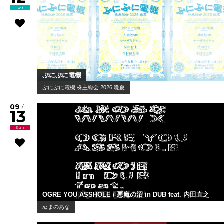
Sat
ぷにぷに電機
ぷにぷに電機 株主総会 2026 晩夏
09
/
13
Sun
OGRE YOU ASSHOLE / 悪魔の沼 in DUB feat. 内田直之
ぬまのあな