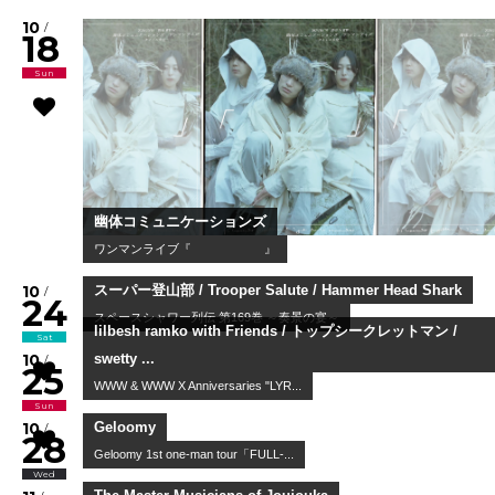
10
/
18
Sun
幽体コミュニケーションズ
ワンマンライブ『 』
10
/
24
Sat
スーパー登山部 / Trooper Salute / Hammer Head Shark