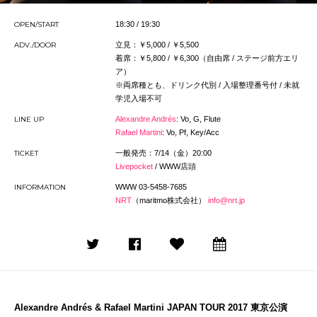
OPEN/START
18:30 / 19:30
ADV./DOOR
立見：￥5,000 / ￥5,500
着席：￥5,800 / ￥6,300（自由席 / ステージ前方エリ
ア）
※両席種とも、ドリンク代別 / 入場整理番号付 / 未就
学児入場不可
LINE UP
Alexandre Andrés
: Vo, G, Flute
Rafael Martini
: Vo, Pf, Key/Acc
TICKET
一般発売：7/14（金）20:00
Livepocket
/ WWW店頭
INFORMATION
WWW 03-5458-7685
NRT
（maritmo株式会社）
info@nrt.jp
Alexandre Andrés & Rafael Martini JAPAN TOUR 2017 東京公演