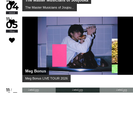
スペースシャワー列伝 第169巻 ～奏景の宴～
10
/
25
Sun
lilbesh ramko with Friends / トップシークレットマン /
swetty ...
WWW & WWW X Anniversaries "LYR...
10
/
28
Wed