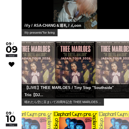
iVy / ASA-CHANG＆巡礼 / んoon
iVy presents"for living
09
/
09
Wed
【LIVE】THEE MARLOES / Tiny Step "Southside"
Trio【DJ...
晴れたら空に豆まいて20周年記念 THEE MARLOES ...
09
/
10
Thu