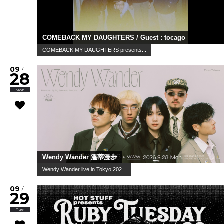
COMEBACK MY DAUGHTERS / Guest : tocago
COMEBACK MY DAUGHTERS presents...
09
/
28
Mon
Wendy Wander 溫蒂漫步
Wendy Wander live in Tokyo 202...
09
/
29
Tue