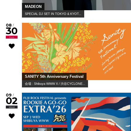
MADEON
SPECIAL DJ SET IN TOKYO & KYOT...
08
/
30
Sun
SANITY 5th Anniversary Festival
会場 : Shibuya WWW X / 渋谷CYCLONE...
09
/
02
Wed