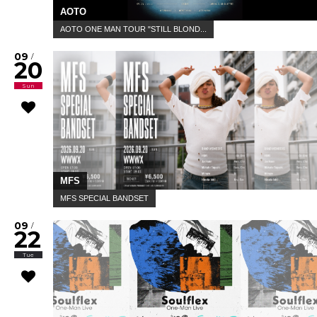
AOTO
AOTO ONE MAN TOUR "STILL BLOND...
09
/
20
Sun
MFS
MFS SPECIAL BANDSET
09
/
22
Tue