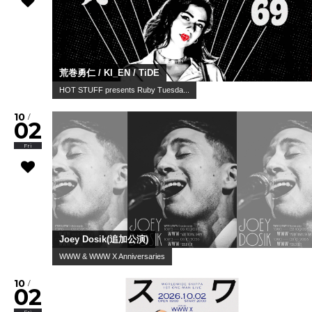
荒巻勇仁 / KI_EN / TiDE
HOT STUFF presents Ruby Tuesda...
10
/
02
Fri
Joey Dosik(追加公演)
WWW & WWW X Anniversaries
10
/
02