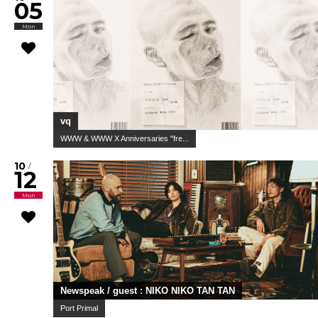
05
Mon
vq
WWW & WWW X Anniversaries "fre...
10
/
12
Mon
Newspeak / guest : NIKO NIKO TAN TAN
Port Primal