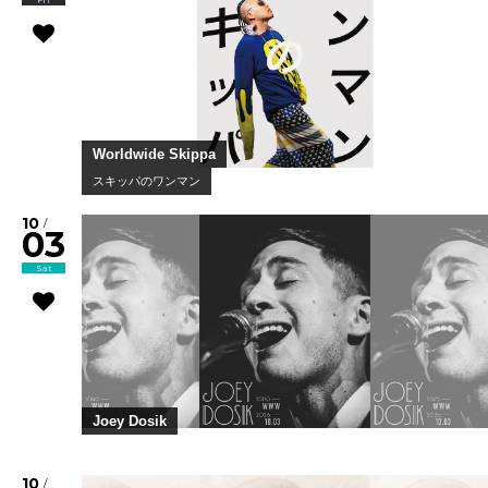
Fri
Worldwide Skippa
スキッパのワンマン
10
/
03
Sat
Joey Dosik
10
/