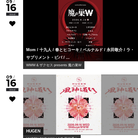
09
/
16
Wed
Mom / 十九人 / 春とヒコーキ / ベルナルド / 永田敬介 / ラ・
サプリメント・ビバ / ...
WWW & ザクセス presents 魔の巣W
09
/
16
Wed
HUGEN