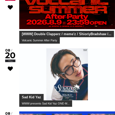
[WWW] Double Clapperz / meme'z / ShioriyBradshaw /...
Volcanic Summer After Party
08
/
20
Thu
Sad Kid Yaz
WWW presents Sad Kid Yaz ONE-M...
08
/