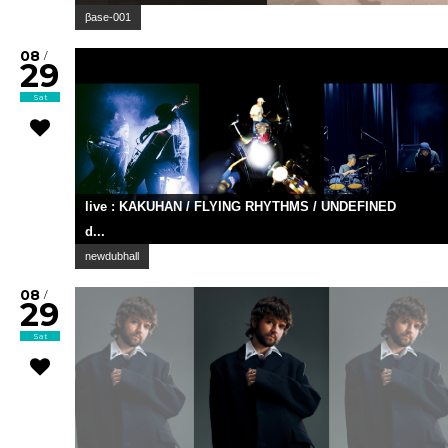
βase-001
08
/
29
Sat
live : KAKUHAN / FLYING RHYTHMS / UNDEFINED
d...
newdubhall
08
/
29
Sat