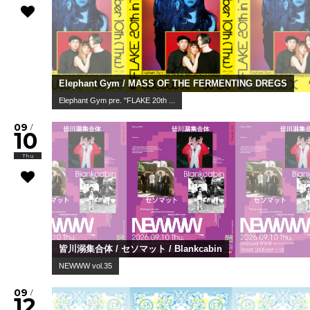
Elephant Gym / MASS OF THE FERMENTING DREGS
Elephant Gym pre. "FLAKE 20th ...
09
/
10
Thu
皆川溺集合体 / セソマット / Blankcabin
NEWWW vol.35
09
/
12