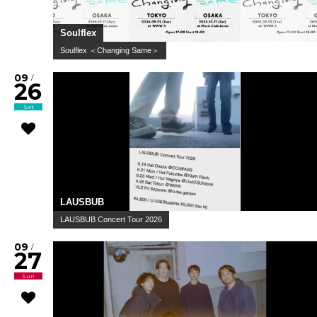
Soulflex
Soulflex ＜Changing Same＞
09
/
26
Sat
LAUSBUB
LAUSBUB Concert Tour 2026
09
/
27
Sun