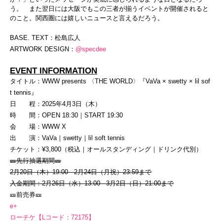
う。 また翌日には大阪でもこの三者が揃うイベントが開催されると
のこと。関西圏には嬉しいニュースと言えるだろう。
BASE. TEXT：松島広人
ARTWORK DESIGN：
@specdee
EVENT INFORMATION
タイトル：WWW presents 〈THE WORLD〉『VaVa × swetty × lil sof
t tennis』
日 程：2025年4月3日（木）
時 間：OPEN 18:30｜START 19:30
会 場：WWW X
出 演：VaVa｜swetty｜lil soft tennis
チケット：¥3,800（税込｜オールスタンディング｜ドリンク代別）
🎫先行抽選期間🎫
2月20日（木）19:00 - 2月24日（月祝）23:59まで
入金期間：2月26日（水）13:00 - 3月2日（日）21:00まで
🎫前売券🎫
e+
ローチケ【Lコード：72175】