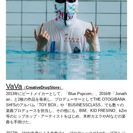
VaVa
（
CreativeDrugStore
）
2013
年にビートメイカーとして、「
Blue Popcorn
」、
2016
年「
Jonath
an
」と
2
枚の作品を発表し、プロデューサーとして
THE OTOGIBANA
SHI'S
のアルバム「
TOY BOX
」や「
BUSINESSCLASS
」でも数々の
楽曲プロデュースを担当し、その他にも、
BIM
、
KID FRESINO
、
kZm
等のヒップホップ・アーティストをはじめ、木村カエラや
AI
などの楽
曲も手掛けた。