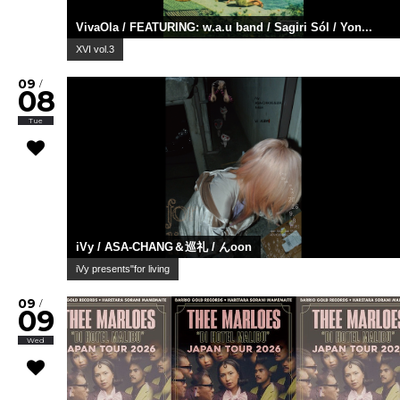
VivaOla / FEATURING: w.a.u band / Sagiri Sól / Yon...
XVI vol.3
09
/
08
Tue
iVy / ASA-CHANG＆巡礼 / んoon
iVy presents"for living
09
/
09
Wed