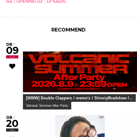
ma｜OPENING DJ：Lil'Yukichi
RECOMMEND
08
/
09
Sun
[WWW] Double Clapperz / meme'z / ShioriyBradshaw /...
Volcanic Summer After Party
08
/
20
Thu