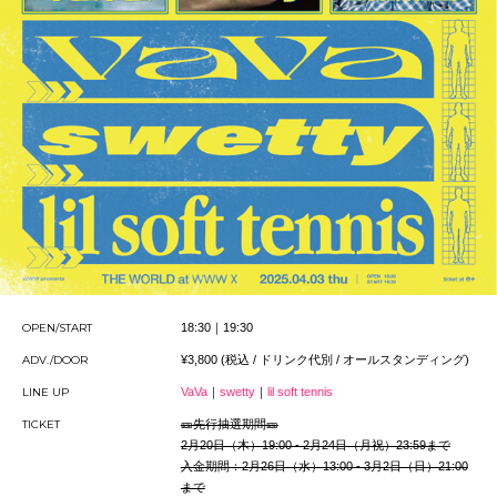
OPEN/START
18:30｜19:30
ADV./DOOR
¥3,800 (税込 / ドリンク代別 / オールスタンディング)
LINE UP
VaVa
｜
swetty
｜
lil soft tennis
TICKET
🎫先行抽選期間🎫
2月20日（木）19:00 - 2月24日（月祝）23:59まで
入金期間：2月26日（水）13:00 - 3月2日（日）21:00
まで