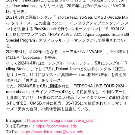
2017
年、
VaVa
自身による全曲フル・プロデュースの
1st
ラップアルバ
ム「
low mind boi
」をリリース後、
2019
年には
2nd
アルバム「
VVORL
D
」を発表。
2021
年
3
月に最新シングル「
Triforce feat. Yo-Sea, OMSB -Arcade Mix
-
」をリリース。この楽曲はソニー・インタラクティブエンタテインメ
ントが主催する
PlayStation®
で行う
e
スポーツイベント「
PLAYALIV
E
」略して
#
プレアラの「
PLAY ALIVE 2021 : Apex Legends Season08
Special Program
」オフィシャル・テーマソングとして採用されてい
る。
2022
年
6
月、ソロ
3
作目となるニューアルバム「
VVARP
」、
2023
年
4
月
には
EP
「
LoveLess
」を発表。
そして
2024
年
4
月には、シングル「ベストテン」、
5
月にシングル「
R
olling Stone
」、そして
7
月に
Roland Jones
との共作シングル「凍京」
をリリース。
11
月にはゲストに真部脩一（
ex.
相対性理論）を迎え制
作された「再周回」をリリース。
また、
2024
年
5
月と
6
月に開催された「
PERSONA LIVE TOUR 2024 -
more ahead-
」のライブツアーの
DJ
として初参加をし、中国ツアーに
も参加しており、
TV
東京のアニメ作品「オッドタクシー」の劇伴音楽
を
PUNPEE
、
OMSB
と共に担当、
BS-TBS
にて放送されたドラマシリ
ーズ「天狗の台所」の劇伴音楽も担当している。
Instagram :
https://www.instagram.com/vava_cds/
X
（旧
Twitter
）
:
https://x.com/vava_cds
TikTok :
https://www.tiktok.com/@vava_cds