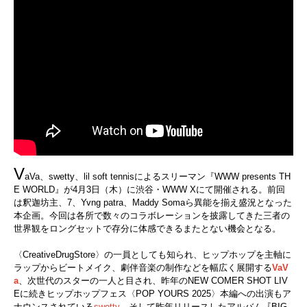
V
aVa、swetty、
lil soft tennis
によるスリーマン『
WWW presents TH
E WORLD』
が4月3日（木）に渋谷・WWW Xにて開催される。前回
は釈迦坊主、7、Yvng patra、Maddy Somaら異能を揃え盛況となった
本企画。今回は
各所で数々のコラボレーションを披露してきた三者の
世界観をロングセットで存分に体感できるまたとない機会となる。
〈CreativeDrugStore〉の一員としても知られ、ヒップホップを主軸に
ラップからビートメイク、劇伴音楽の制作などを幅広く展開する
VaV
a
、次世代のスターの一人と目され、昨年のNEW COMER SHOT LIV
Eに続きヒップホップフェス〈POP YOURS 2025〉本編への出演もア
ナウンスされている
swetty
、
そして
昨年リリースしたアルバム『BIG