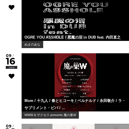
OGRE YOU ASSHOLE / 悪魔の沼 in DUB feat. 内田直之
ぬまのあな
09
/
16
Wed
Mom / 十九人 / 春とヒコーキ / ベルナルド / 永田敬介 / ラ・
サプリメント・ビバ / ...
WWW & ザクセス presents 魔の巣W
09
/