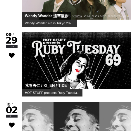
Wendy Wander 溫蒂漫步
Wendy Wander live in Tokyo 202...
09
/
29
Tue
荒巻勇仁 / KI_EN / TiDE
HOT STUFF presents Ruby Tuesda...
10
/
02
Fri