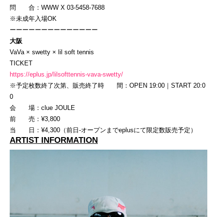
問 合：WWW X 03-5458-7688
※未成年入場OK
ーーーーーーーーーーーーーー
大阪
VaVa × swetty × lil soft tennis
TICKET
https://eplus.jp/lilsofttennis-vava-swetty/
※予定枚数終了次第、販売終了時 間：OPEN 19:00｜START 20:0
0
会 場：clue JOULE
前 売：¥3,800
当 日：¥4,300（前日-オープンまでeplusにて限定数販売予定）
ARTIST INFORMATION