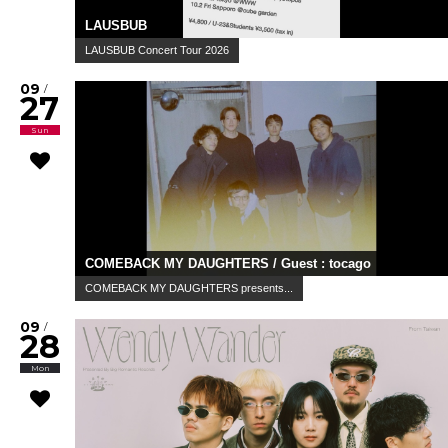
LAUSBUB
LAUSBUB Concert Tour 2026
09
/
27
Sun
COMEBACK MY DAUGHTERS / Guest : tocago
COMEBACK MY DAUGHTERS presents...
09
/
28
Mon