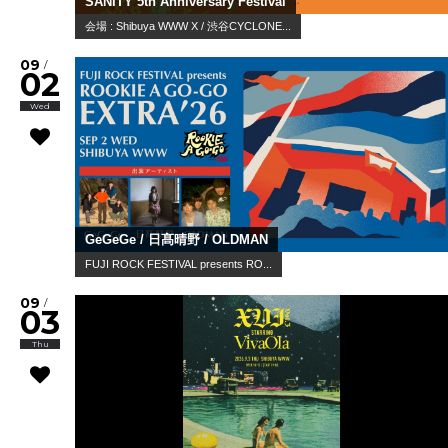
SANITY 5th Anniversary Festival
会場 : Shibuya WWW X / 渋谷CYCLONE...
09
/
02
Wed
GeGeGe / 日髙晴野 / OLDMAN
FUJI ROCK FESTIVAL presents RO...
09
/
03
Thu