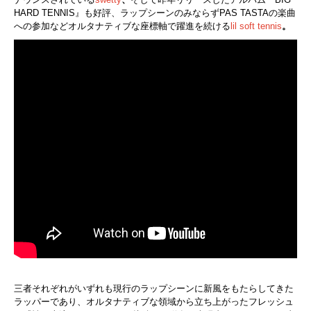
HARD TENNIS』も好評、ラップシーンのみならずPAS TASTAの楽曲
への参加などオルタナティブな座標軸で躍進を続ける
lil soft tennis
。
三者それぞれがいずれも現行のラップシーンに新風をもたらしてきた
ラッパーであり、オルタナティブな領域から立ち上がったフレッシュ