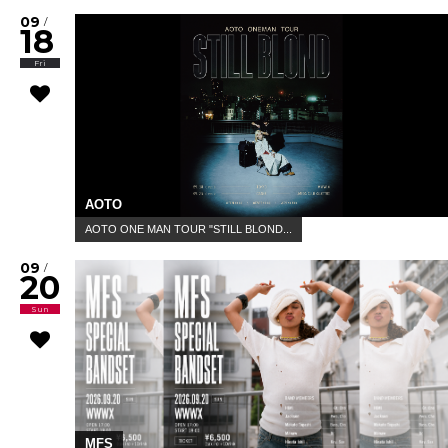
09
/
18
Fri
AOTO
AOTO ONE MAN TOUR "STILL BLOND...
09
/
20
Sun
MFS