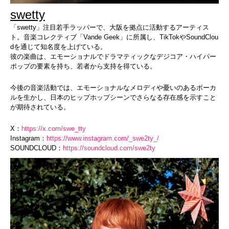
swetty
「
swetty
」注目若手ラッパーで、大阪を拠点に活動するアーティス
ト。音楽コレクティブ「Vande Geek」に所属し、TikTokやSoundClou
dを通じて知名度を上げている。
彼の楽曲は、エモーショナルでドラマティックなデジコア・ハイパー
ポップの要素を持ち、若者から支持を得ている。
今後の音楽活動では、エモーショナルなメロディや憂いのあるボーカ
ルを生かし、日本のヒップホップシーンでさらなる存在感を示すこと
が期待されている。
X：
https://x.com/swe_tty
Instagram：
https://www.instagram.com/_swe2ty_/
SOUNDCLOUD：
https://
soundcloud.com/swe2ty