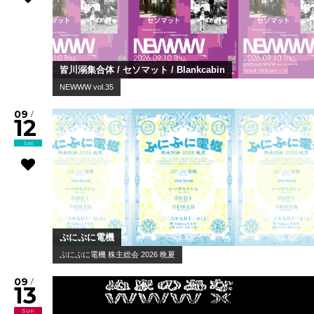
皆川溺集合体 / セソマット / Blankcabin
NEWWW vol.35
09
/
12
Sat
ぷにぷに電機
ぷにぷに電機 株主総会 2026 晩夏
09
/
13
Sun