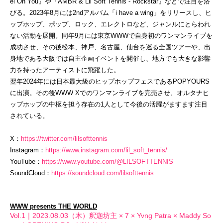
el On You』や『AMBR & Lil Soft Tennis - Rockstar』などで注目を浴
びる。2023年8月には2ndアルバム「i have a wing」をリリースし、ヒ
ップホップ、ポップ、ロック、エレクトロなど、ジャンルにとらわれ
ない活動を展開。同年9月には東京WWWで自身初のワンマンライブを
成功させ、その後松本、神戸、名古屋、仙台を巡る全国ツアーや、出
身地である大阪では自主企画イベントを開催し、地方でも大きな影響
力を持ったアーティストに飛躍した。
翌年2024年には日本最大級のヒップホップフェスであるPOPYOURS
に出演。その後WWW Xでのワンマンライブを完売させ、オルタナヒ
ップホップの中枢を担う存在の1人として今後の活躍がますます注目
されている。
X：
https://twitter.com/lilsofttennis
Instagram：
https://www.instagram.com/lil_soft_tennis/
YouTube：
https://www.youtube.com/@LILSOFTTENNIS
SoundCloud：
https://soundcloud.com/lilsofttennis
WWW presents THE WORLD
Vol.1｜2023.08.03（木）釈迦坊主 × 7 × Yvng Patra × Maddy So