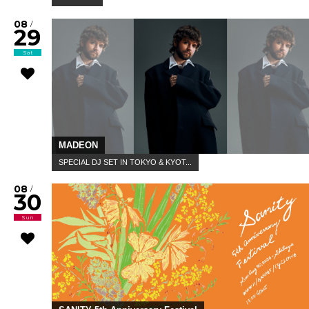
08
/
29
Sat
MADEON
SPECIAL DJ SET IN TOKYO & KYOT...
08
/
30
Sun