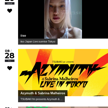
Wed
iiso
iiso Japan Live:sunrise Tokyo
08
/
28
Fri
Azymuth & Sabrina Malheiros
TSUBAKI fm presents Azymuth & ...