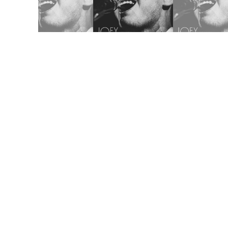
Joey Dosik(追加公演)
WWW & WWW X Anniversaries
10
/
02
Fri
Worldwide Skippa
スキッパのワンマン
10
/
03
Sat