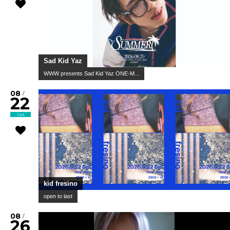
Sad Kid Yaz
WWW presents Sad Kid Yaz ONE-M...
08
/
22
Sat
kid fresino
open to last
08
/
26