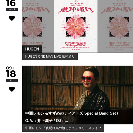
16
Wed
HUGEN
HUGEN ONE MAN LIVE 風神通り
09
/
18
Fri
中西レモン＆すずめのティアーズ Special Band Set /
O.A.：井上園子 / DJ：...
中西レモン 『夜明け烏の渡るまで』リリースライブ