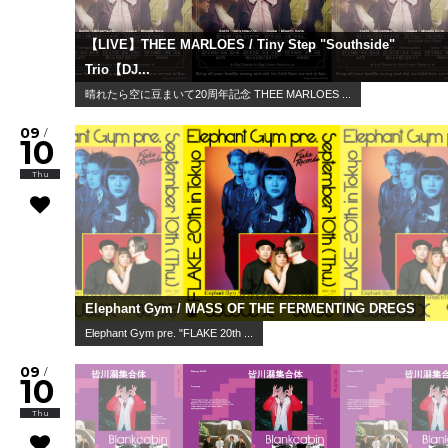
【LIVE】THEE MARLOES / Tiny Step "Southside"
Trio【DJ...
晴れたら空に豆まいて20周年記念 THEE MARLOES ...
09
/
10
Thu
Elephant Gym / MASS OF THE FERMENTING DREGS
Elephant Gym pre. "FLAKE 20th ...
09
/
10
Thu