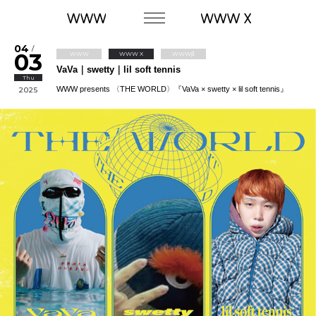
04
/
03
WWW
WWW X
WWWβ
VaVa｜swetty｜lil soft tennis
Thu
WWW presents 〈THE WORLD〉『VaVa × swetty × lil soft tennis』
2025