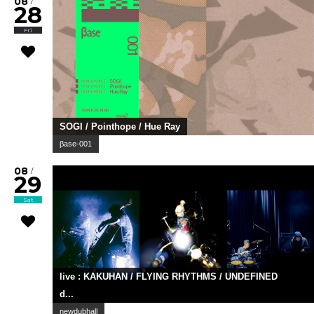
08
/
28
Fri
SOGI / Pointhope / Hue Ray
βase-001
08
/
29
Sat
live : KAKUHAN / FLYING RHYTHMS / UNDEFINED
d...
newdubhall