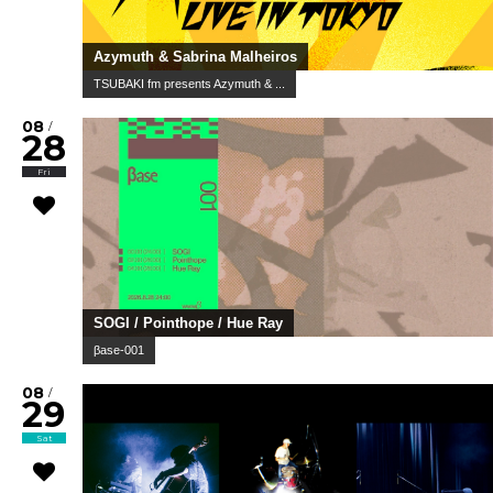
Azymuth & Sabrina Malheiros
TSUBAKI fm presents Azymuth & ...
08
/
28
Fri
SOGI / Pointhope / Hue Ray
βase-001
08
/
29
Sat