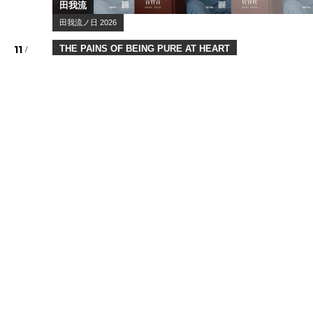
The Master Musicians of Joujouka
The Master Musicians of Joujou...
11
/
05
Thu
Meg Bonus
Meg Bonus LIVE TOUR 2026
11
/
05