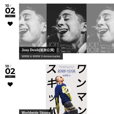
10
/
02
Fri
Joey Dosik(追加公演)
WWW & WWW X Anniversaries
10
/
02
Fri
Worldwide Skippa