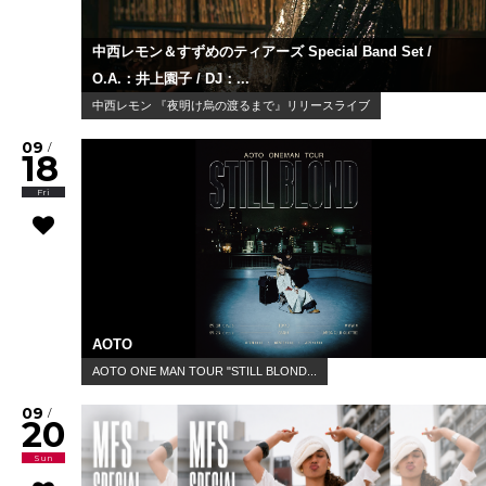
中西レモン＆すずめのティアーズ Special Band Set /
O.A.：井上園子 / DJ：...
中西レモン 『夜明け烏の渡るまで』リリースライブ
09
/
18
Fri
AOTO
AOTO ONE MAN TOUR "STILL BLOND...
09
/
20
Sun