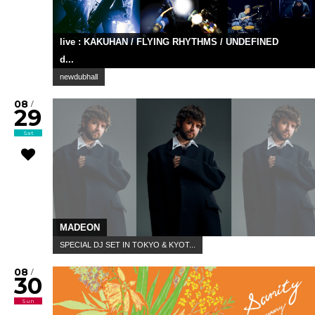
live : KAKUHAN / FLYING RHYTHMS / UNDEFINED
d...
newdubhall
08
/
29
Sat
MADEON
SPECIAL DJ SET IN TOKYO & KYOT...
08
/
30
Sun