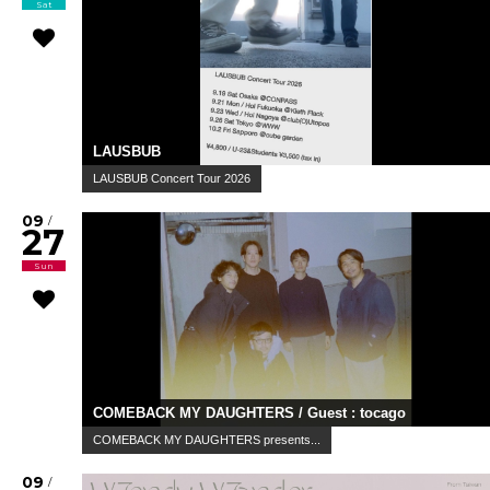
Sat
LAUSBUB
LAUSBUB Concert Tour 2026
09
/
27
Sun
COMEBACK MY DAUGHTERS / Guest : tocago
COMEBACK MY DAUGHTERS presents...
09
/