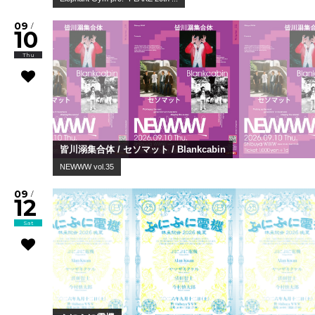
09
/
10
Thu
皆川溺集合体 / セソマット / Blankcabin
NEWWW vol.35
09
/
12
Sat