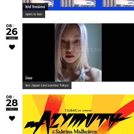
kid fresino
open to last
08
/
26
Wed
iiso
iiso Japan Live:sunrise Tokyo
08
/
28
Fri