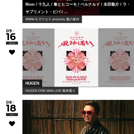
Mom / 十九人 / 春とヒコーキ / ベルナルド / 永田敬介 / ラ・
サプリメント・ビバ / ...
WWW & ザクセス presents 魔の巣W
09
/
16
Wed
HUGEN
HUGEN ONE MAN LIVE 風神通り
09
/
18
Fri