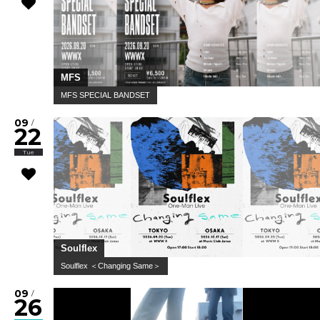
MFS
MFS SPECIAL BANDSET
09
/
22
Tue
Soulflex
Soulflex ＜Changing Same＞
09
/
26