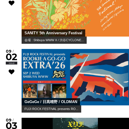
SANITY 5th Anniversary Festival
会場 : Shibuya WWW X / 渋谷CYCLONE...
09
/
02
Wed
GeGeGe / 日髙晴野 / OLDMAN
FUJI ROCK FESTIVAL presents RO...
09
/
03