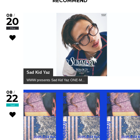
RECOMMEND
08
/
20
Thu
Sad Kid Yaz
WWW presents Sad Kid Yaz ONE-M...
08
/
22
Sat