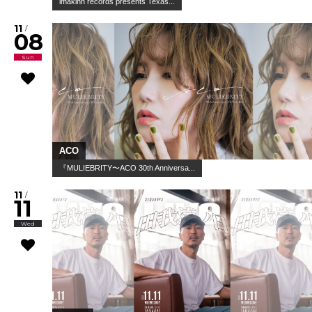
lilbesh ramko with Friends / トップシークレットマン /
swetty ...
WWW & WWW X Anniversaries "LYR...
10
/
28
Wed
Geloomy
Geloomy 1st one-man tour「FULL-...
11
/
04
Wed