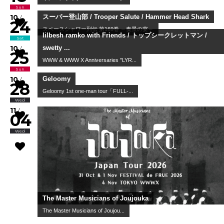
vq
WWW & WWW X Anniversaries "fre...
10
/
12
Mon
Newspeak / guest : NIKO NIKO TAN TAN
Port Primal
10
/
18
Sun