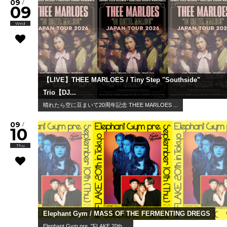
09
/
09
Wed
【LIVE】THEE MARLOES / Tiny Step "Southside"
Trio【DJ...
晴れたら空に豆まいて20周年記念 THEE MARLOES ...
09
/
10
Thu
Elephant Gym / MASS OF THE FERMENTING DREGS
Elephant Gym pre. "FLAKE 20th ...