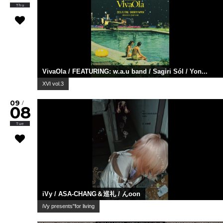
Thu
VivaOla / FEATURING: w.a.u band / Sagiri Sól / Yon...
XVI vol.3
09
/
08
Tue
iVy / ASA-CHANG＆巡礼 / んoon
iVy presents"for living