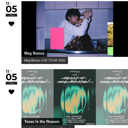
幽体コミュニケーションズ
ワンマンライブ『 』
10
/
24
Sat
スーパー登山部 / Trooper Salute / Hammer Head Shark
スペースシャワー列伝 第169巻 ～奏景の宴～
10
/
25
Sun