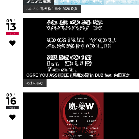
ぷにぷに電機
ぷにぷに電機 株主総会 2026 晩夏
09
/
13
Sun
OGRE YOU ASSHOLE / 悪魔の沼 in DUB feat. 内田直之
ぬまのあな
09
/
16
Wed