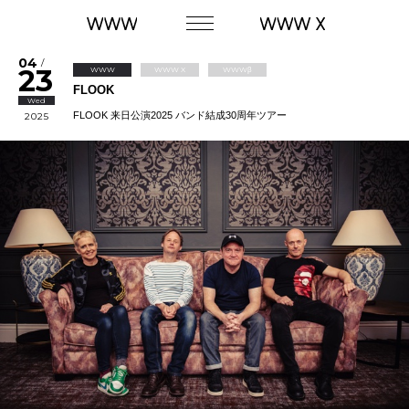
04
/
23
WWW
WWW X
WWWβ
FLOOK
Wed
FLOOK 来日公演2025 バンド結成30周年ツアー
2025