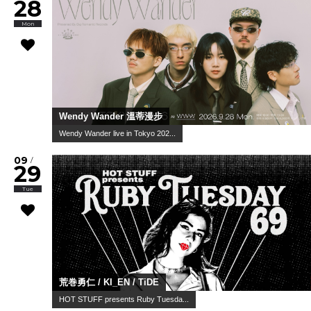
28
Mon
Wendy Wander 溫蒂漫步
Wendy Wander live in Tokyo 202...
09
/
29
Tue
荒巻勇仁 / KI_EN / TiDE
HOT STUFF presents Ruby Tuesda...