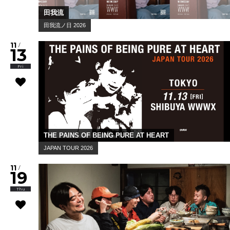
田我流
田我流ノ日 2026
11
/
13
Fri
THE PAINS OF BEING PURE AT HEART
JAPAN TOUR 2026
11
/
19
Thu