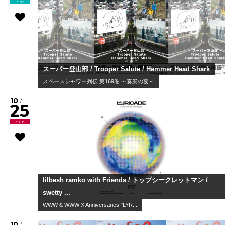
Sat
スーパー登山部 / Trooper Salute / Hammer Head Shark
スペースシャワー列伝 第169巻 ～奏景の宴～
10
/
25
Sun
lilbesh ramko with Friends / トップシークレットマン /
swetty ...
WWW & WWW X Anniversaries "LYR...
10
/