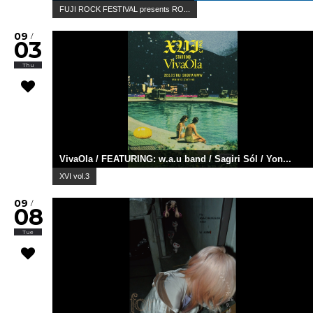
FUJI ROCK FESTIVAL presents RO...
09
/
03
Thu
VivaOla / FEATURING: w.a.u band / Sagiri Sól / Yon...
XVI vol.3
09
/
08
Tue