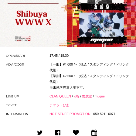
OPEN/START
17:45 / 18:30
ADV./DOOR
【一般】¥4,000 / -（税込 / スタンディング / ドリンク
代別）
【学割】¥2,500 / -（税込 / スタンディング / ドリンク
代別）
※未就学児童入場不可。
LINE UP
CLAN QUEEN
/
jo0ji
/
友成空
/
muque
TICKET
チケットぴあ
INFORMATION
HOT STUFF PROMOTION
: 050-5211-6077