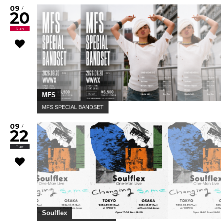
09
/
20
Sun
MFS
MFS SPECIAL BANDSET
09
/
22
Tue
Soulflex