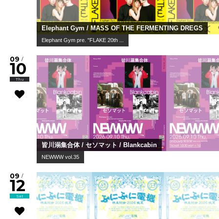
Elephant Gym / MASS OF THE FERMENTING DREGS
Elephant Gym pre. "FLAKE 20th ...
09
/
10
Thu
皆川溺集合体 / セソマット / Blankcabin
NEWWW vol.35
09
/
12
Sat