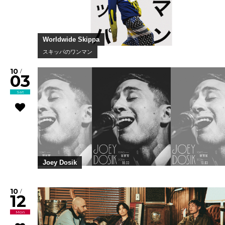
Worldwide Skippa
スキッパのワンマン
10
/
03
Sat
Joey Dosik
10
/
12
Mon