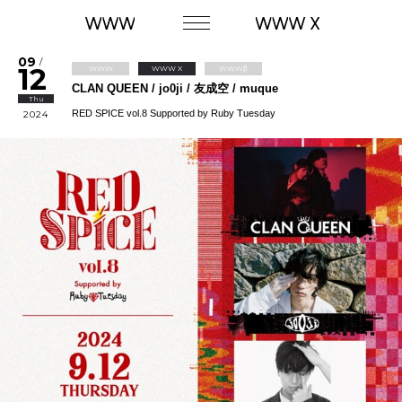
09
/
12
WWW
WWW X
WWWβ
CLAN QUEEN / jo0ji / 友成空 / muque
Thu
RED SPICE vol.8 Supported by Ruby Tuesday
2024