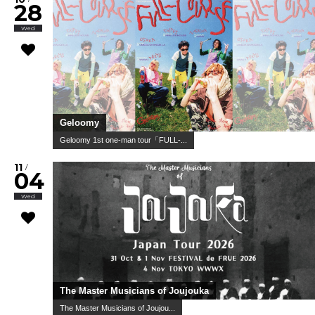
28
Wed
Geloomy
Geloomy 1st one-man tour「FULL-...
11
/
04
Wed
The Master Musicians of Joujouka
The Master Musicians of Joujou...