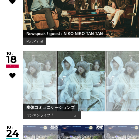
Newspeak / guest : NIKO NIKO TAN TAN
Port Primal
10
/
18
Sun
幽体コミュニケーションズ
ワンマンライブ『 』
10
/
24