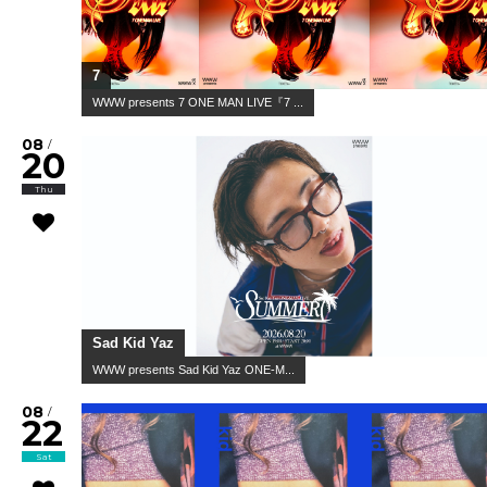
7
WWW presents 7 ONE MAN LIVE『7 ...
08
/
20
Thu
Sad Kid Yaz
WWW presents Sad Kid Yaz ONE-M...
08
/
22
Sat