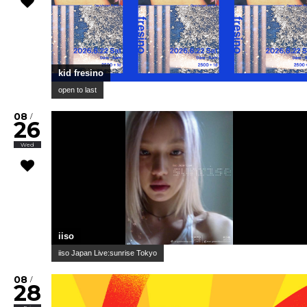
kid fresino
open to last
08
/
26
Wed
iiso
iiso Japan Live:sunrise Tokyo
08
/
28