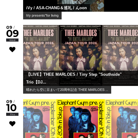
iVy / ASA-CHANG＆巡礼 / んoon
iVy presents"for living
09
/
09
Wed
【LIVE】THEE MARLOES / Tiny Step "Southside"
Trio【DJ...
晴れたら空に豆まいて20周年記念 THEE MARLOES ...
09
/
10
Thu