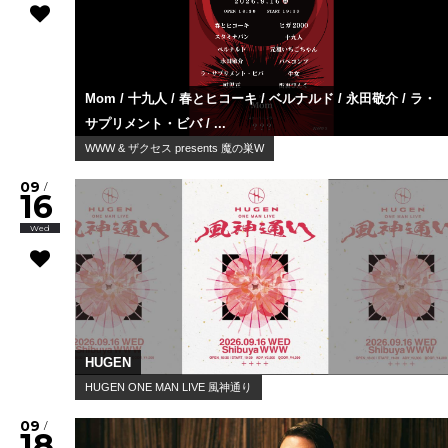
Mom / 十九人 / 春とヒコーキ / ベルナルド / 永田敬介 / ラ・
サプリメント・ビバ / ...
WWW & ザクセス presents 魔の巣W
09
/
16
Wed
HUGEN
HUGEN ONE MAN LIVE 風神通り
09
/
18