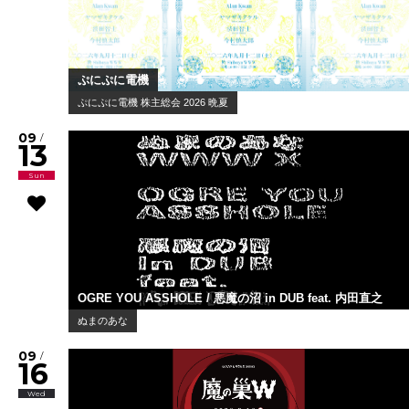
ぷにぷに電機
ぷにぷに電機 株主総会 2026 晩夏
09
/
13
Sun
OGRE YOU ASSHOLE / 悪魔の沼 in DUB feat. 内田直之
ぬまのあな
09
/
16
Wed