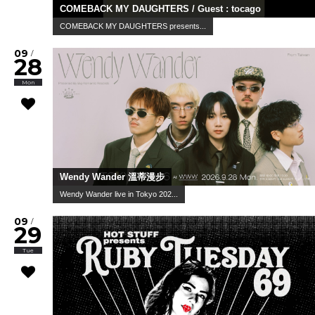
COMEBACK MY DAUGHTERS / Guest : tocago
COMEBACK MY DAUGHTERS presents...
09
/
28
Mon
Wendy Wander 溫蒂漫步
Wendy Wander live in Tokyo 202...
09
/
29
Tue