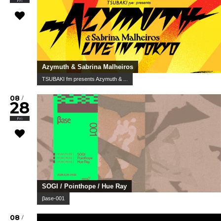
Fri
Azymuth & Sabrina Malheiros
TSUBAKI fm presents Azymuth & ...
08
/
28
Fri
SOGI / Pointhope / Hue Ray
βase-001
08
/