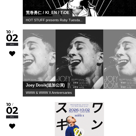
荒巻勇仁 / KI_EN / TiDE
HOT STUFF presents Ruby Tuesda...
10
/
02
Fri
Joey Dosik(追加公演)
WWW & WWW X Anniversaries
10
/
02
Fri