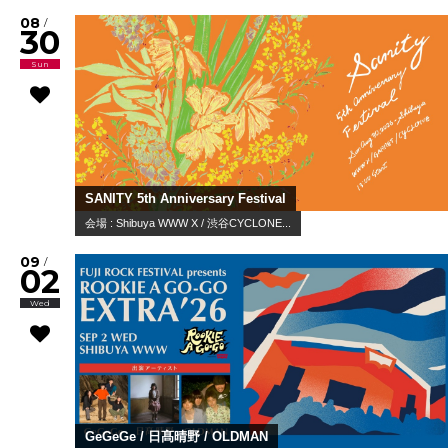
08
/
30
Sun
SANITY 5th Anniversary Festival
会場 : Shibuya WWW X / 渋谷CYCLONE...
09
/
02
Wed
GeGeGe / 日髙晴野 / OLDMAN