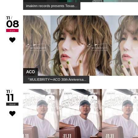
imakinn records presents Texas...
11
/
08
Sun
ACO
『MULIEBRITY〜ACO 30th Anniversa...
11
/
11
Wed