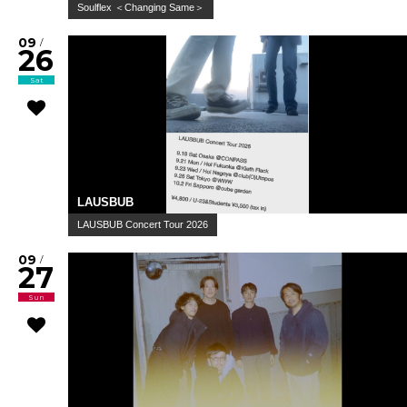
Soulflex ＜Changing Same＞
09
/
26
Sat
LAUSBUB
LAUSBUB Concert Tour 2026
09
/
27
Sun