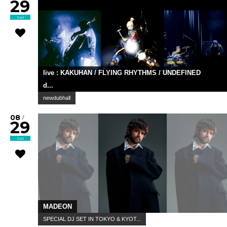
29
Sat
live : KAKUHAN / FLYING RHYTHMS / UNDEFINED
d...
newdubhall
08
/
29
Sat
MADEON
SPECIAL DJ SET IN TOKYO & KYOT...