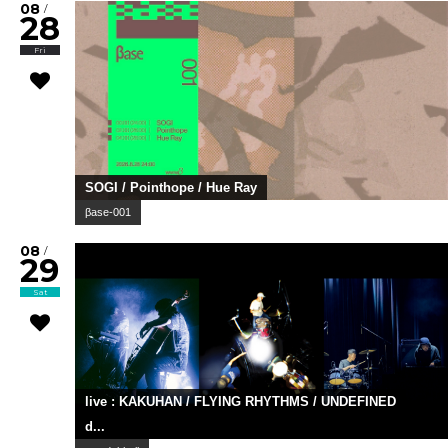
08
/
28
Fri
SOGI / Pointhope / Hue Ray
βase-001
08
/
29
Sat
live : KAKUHAN / FLYING RHYTHMS / UNDEFINED
d...