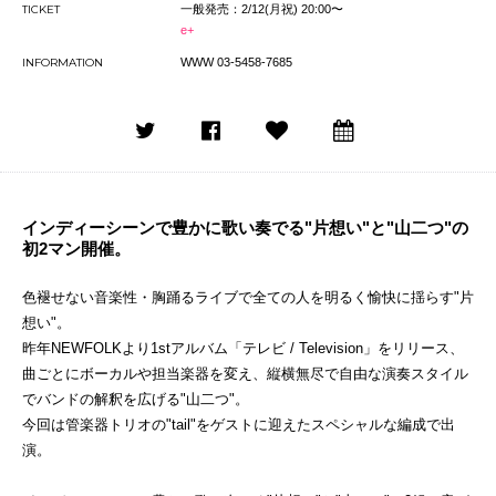
TICKET
一般発売：2/12(月祝) 20:00〜
e+
INFORMATION
WWW 03-5458-7685
インディーシーンで豊かに歌い奏でる"片想い"と"山二つ"の
初2マン開催。
色褪せない音楽性・
胸踊るライブで全ての人を明るく愉快に揺らす"片
想い"。
昨年NEWFOLKより1stアルバム「テレビ / Television」をリリース、
曲ごとにボーカルや担当楽器を変え、
縦横無尽で自由な演奏スタイル
でバンドの解釈を広げる"山二つ"
。
今回は管楽器トリオの"tail"
をゲストに迎えたスペシャルな編成で出
演。