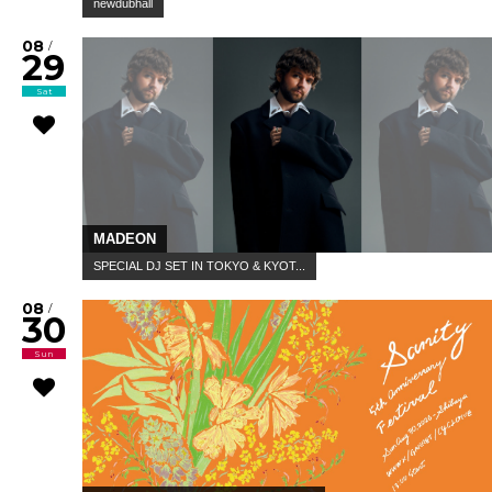
newdubhall
08
/
29
Sat
MADEON
SPECIAL DJ SET IN TOKYO & KYOT...
08
/
30
Sun