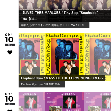
【LIVE】THEE MARLOES / Tiny Step "Southside"
Trio【DJ...
晴れたら空に豆まいて20周年記念 THEE MARLOES ...
09
/
10
Thu
Elephant Gym / MASS OF THE FERMENTING DREGS
Elephant Gym pre. "FLAKE 20th ...
09
/
10
Thu