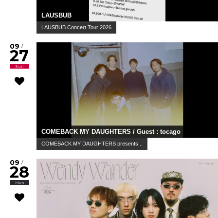
LAUSBUB
LAUSBUB Concert Tour 2026
09
/
27
Sun
COMEBACK MY DAUGHTERS / Guest : tocago
COMEBACK MY DAUGHTERS presents...
09
/
28
Mon