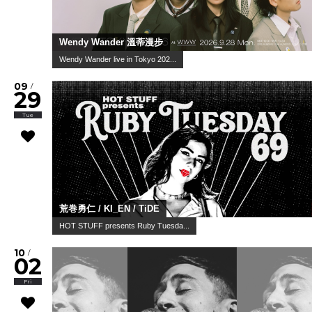
Wendy Wander 溫蒂漫步
Wendy Wander live in Tokyo 202...
09
/
29
Tue
荒巻勇仁 / KI_EN / TiDE
HOT STUFF presents Ruby Tuesda...
10
/
02
Fri