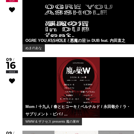
Sun
OGRE YOU ASSHOLE / 悪魔の沼 in DUB feat. 内田直之
ぬまのあな
09
/
16
Wed
Mom / 十九人 / 春とヒコーキ / ベルナルド / 永田敬介 / ラ・
サプリメント・ビバ / ...
WWW & ザクセス presents 魔の巣W
09
/