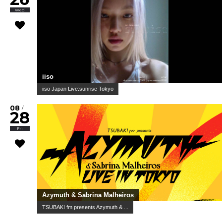
Wed
iiso
iiso Japan Live:sunrise Tokyo
08
/
28
Fri
Azymuth & Sabrina Malheiros
TSUBAKI fm presents Azymuth & ...