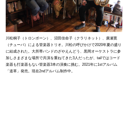
川松桐子（トロンボーン）、沼田佳命子（クラリネット）、
廣瀬寛
（チューバ）による管楽器トリオ。
川松の呼びかけで2020年夏の盛り
に結成された。
大所帯バンドのざやえんどう、
黒岡オーケストラに参
加しさまざまな場所で共演を重ねてきた3人
だったが、
tailではコード
楽器も打楽器もない管楽器3本の演奏に挑む。
2021年に1stアルバム
「道草」発売。
現在2ndアルバム制作中。