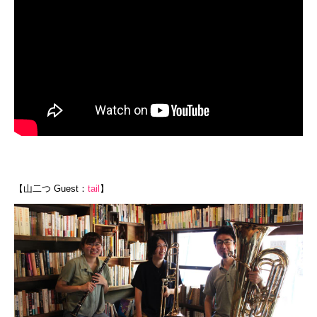
【山二つ Guest：
tail
】