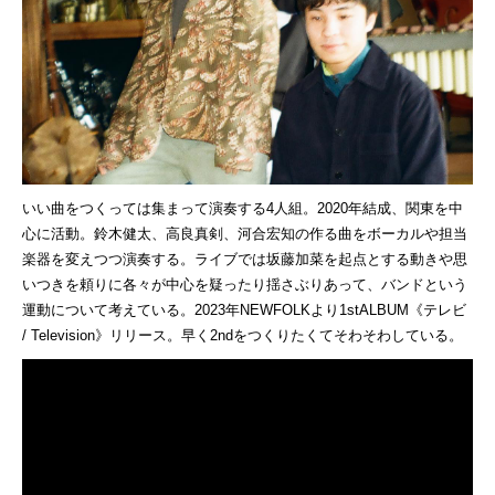
いい曲をつくっては集まって演奏する4人組。2020年結成、
関東を中
心に活動。鈴木健太、高良真剣、
河合宏知の作る曲をボーカルや担当
楽器を変えつつ演奏する。
ライブでは坂藤加菜を起点とする動きや思
いつきを頼りに各々が中
心を疑ったり揺さぶりあって、
バンドという
運動について考えている。
2023年NEWFOLKより1stALBUM《テレビ
/ Television》リリース。
早く2ndをつくりたくてそわそわしている。