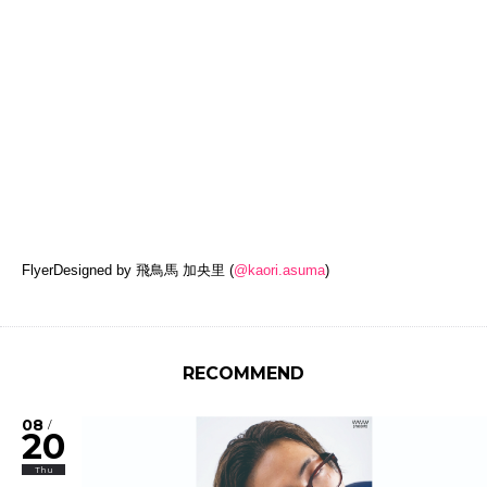
FlyerDesigned by 飛鳥馬 加央里
(
@kaori.asuma
)
RECOMMEND
08
/
20
Thu