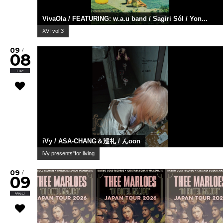
VivaOla / FEATURING: w.a.u band / Sagiri Sól / Yon...
XVI vol.3
09
/
08
Tue
iVy / ASA-CHANG＆巡礼 / んoon
iVy presents"for living
09
/
09
Wed