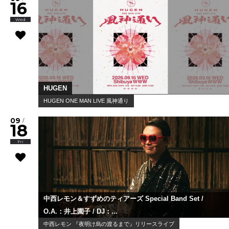
16
Wed
HUGEN
HUGEN ONE MAN LIVE 風神通り
09
/
18
Fri
中西レモン＆すずめのティアーズ Special Band Set /
O.A.：井上園子 / DJ：...
中西レモン 『夜明け烏の渡るまで』リリースライブ