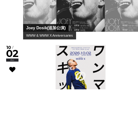
Joey Dosik(追加公演)
WWW & WWW X Anniversaries
10
/
02
Fri
Worldwide Skippa
スキッパのワンマン
10
/
03
Sat