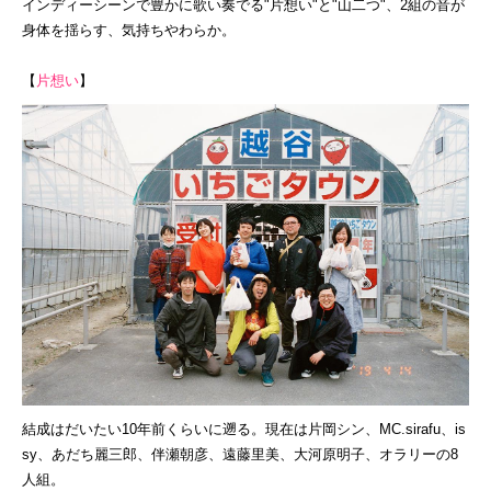
インディーシーンで豊かに歌い奏でる"片想い"と"山二つ"、
2組の音が
身体を揺らす、気持ちやわらか。
【
片想い
】
結成はだいたい10年前くらいに遡る。現在は片岡シン、MC.s
irafu、is
sy、あだち麗三郎、伴瀬朝彦、遠藤里美、大河
原明子、オラリーの8
人組。