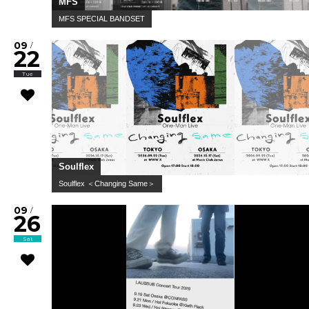
MFS
MFS SPECIAL BANDSET
09
/
22
Tue
Soulflex
Soulflex ＜Changing Same＞
09
/
26
Sat