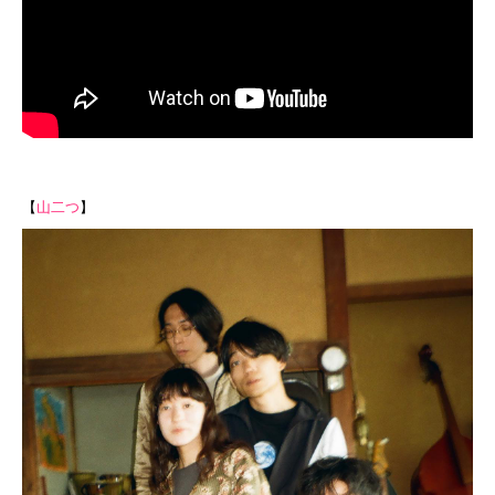
【
山二つ
】