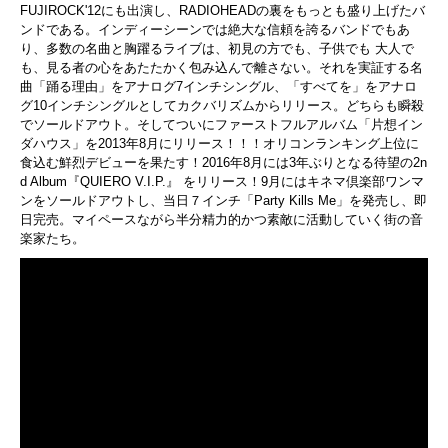
FUJIROCK'12にも出演し、
RADIOHEADの裏をもっとも盛り上げたバ
ンドである。
インディーシーンでは絶大な信頼を誇るバンドでもあ
り、
多数の名曲と胸躍るライブは、初見の方でも、子供でも 大人で
も、見る者の心をあたたかく包み込んで離さない。
それを実証する名
曲「踊る理由」をアナログ7インチシングル、「
すべてを」
をアナロ
グ10インチシングルとしてカクバリズムからリリース。
どちらも瞬殺
でソールドアウト。
そしてついにファーストフルアルバム「片想イン
ダハウス」
を2013年8月にリリース！！！
オリコンランキング上位に
食込む鮮烈デビューを果たす！
2016年8月には3年ぶりとなる待望の2n
d Album『QUIERO V.I.P.』 をリリース！9月にはキネマ倶楽部ワンマ
ンをソールドアウトし、
当日７インチ「Party Kills Me」を発売し、即
日完売。
マイペースながら半分精力的かつ素敵に活動していく街の音
楽家た
ち。