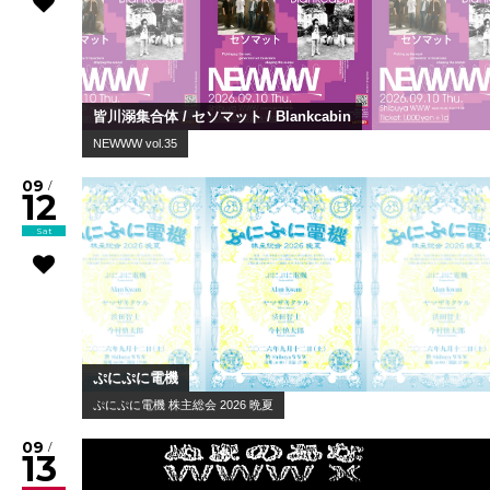
皆川溺集合体 / セソマット / Blankcabin
NEWWW vol.35
09
/
12
Sat
ぷにぷに電機
ぷにぷに電機 株主総会 2026 晩夏
09
/
13