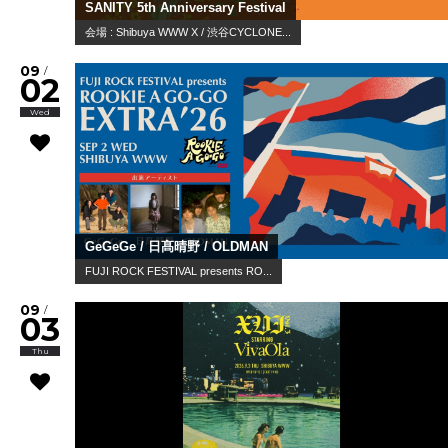
SANITY 5th Anniversary Festival
会場 : Shibuya WWW X / 渋谷CYCLONE...
09
/
02
Wed
GeGeGe / 日髙晴野 / OLDMAN
FUJI ROCK FESTIVAL presents RO...
09
/
03
Thu