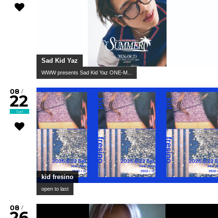
Sad Kid Yaz
WWW presents Sad Kid Yaz ONE-M...
08
/
22
Sat
kid fresino
open to last
08
/
26