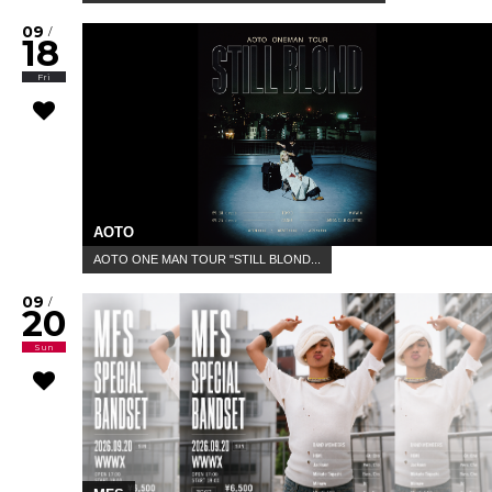
09
/
18
Fri
AOTO
AOTO ONE MAN TOUR "STILL BLOND...
09
/
20
Sun