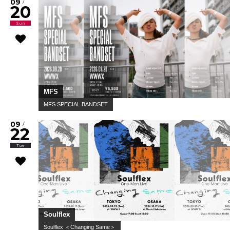
09
/
20
Sun
MFS
MFS SPECIAL BANDSET
09
/
22
Tue
Soulflex
Soulflex ＜Changing Same＞