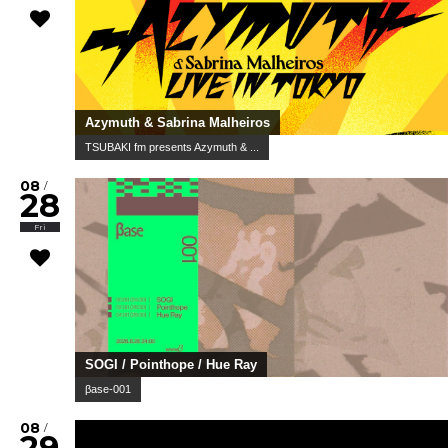
Azymuth & Sabrina Malheiros
TSUBAKI fm presents Azymuth & ...
08
/
28
Fri
SOGI / Pointhope / Hue Ray
βase-001
08
/
29