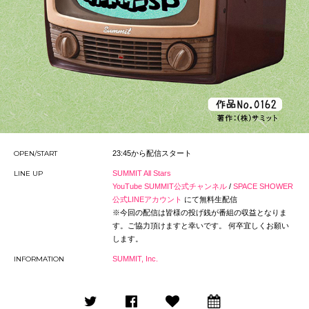
OPEN/START
23:45から配信スタート
LINE UP
SUMMIT All Stars
YouTube SUMMIT公式チャンネル
/
SPACE SHOWER
公式LINEアカウント
にて無料生配信
※今回の配信は皆様の投げ銭が番組の収益となりま
す。ご協力頂けますと幸いです。 何卒宜しくお願い
します。
INFORMATION
SUMMIT, Inc.