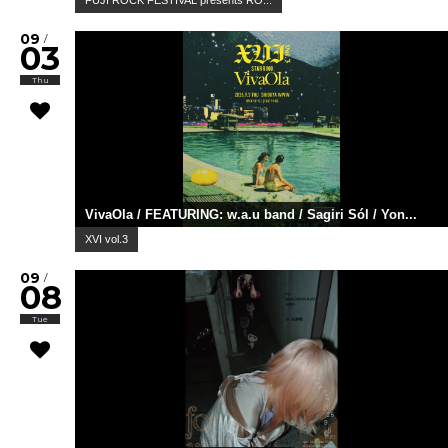
09
/
03
Thu
VivaOla / FEATURING: w.a.u band / Sagiri Sól / Yon...
XVI vol.3
09
/
08
Tue