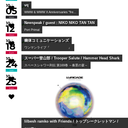
COMEBACK MY DAUGHTERS presents...
09
/
28
Mon
Wendy Wander 溫蒂漫步
Wendy Wander live in Tokyo 202...
09
/
29
Tue