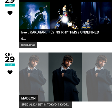
Sat
live : KAKUHAN / FLYING RHYTHMS / UNDEFINED
d...
newdubhall
08
/
29
Sat
MADEON
SPECIAL DJ SET IN TOKYO & KYOT...