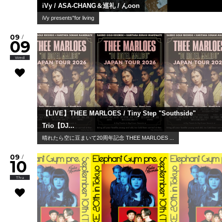
iVy / ASA-CHANG＆巡礼 / んoon
iVy presents"for living
09
/
09
Wed
【LIVE】THEE MARLOES / Tiny Step "Southside"
Trio【DJ...
晴れたら空に豆まいて20周年記念 THEE MARLOES ...
09
/
10
Thu