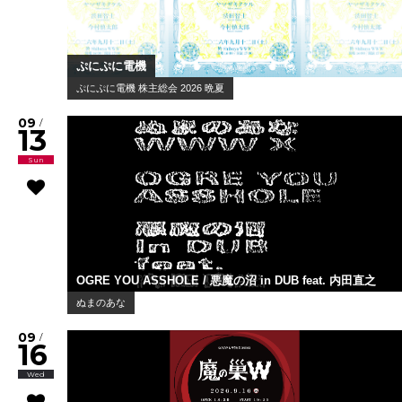
ぷにぷに電機
ぷにぷに電機 株主総会 2026 晩夏
09
/
13
Sun
OGRE YOU ASSHOLE / 悪魔の沼 in DUB feat. 内田直之
ぬまのあな
09
/
16
Wed