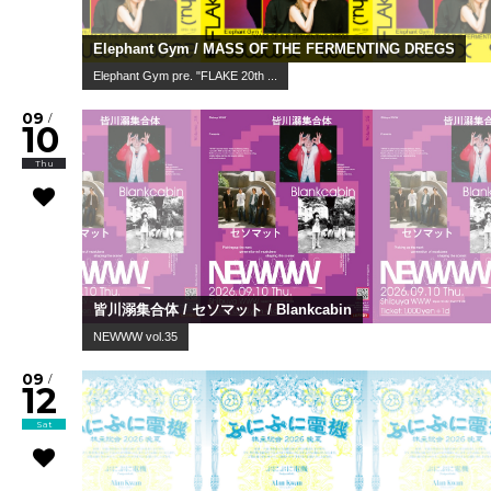
Elephant Gym / MASS OF THE FERMENTING DREGS
Elephant Gym pre. "FLAKE 20th ...
09
/
10
Thu
皆川溺集合体 / セソマット / Blankcabin
NEWWW vol.35
09
/
12
Sat