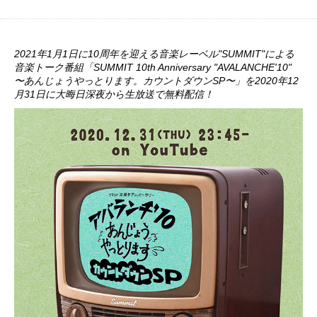
2021年1月1日に10周年を迎える音楽レーベル"
SUMMIT"による
音楽トーク番組「SUMMIT 10th Anniversary "AVALANCHE'10"
〜あんじょうやっとります。カウントダウンSP〜」
を2020年12
月31日に大晦日深夜から生放送で無料配信！