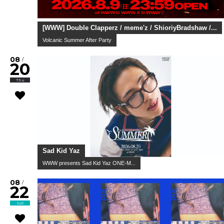
[WWW] Double Clapperz / meme'z / ShioriyBradshaw /...
Volcanic Summer After Party
08
/
20
Thu
Sad Kid Yaz
WWW presents Sad Kid Yaz ONE-M...
08
/
22
Sat