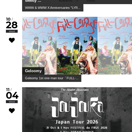
荒巻勇仁 / KI_EN / TiDE
HOT STUFF presents Ruby Tuesda...
10
/
02
Fri
Joey Dosik(追加公演)
WWW & WWW X Anniversaries
10
/
02
Fri