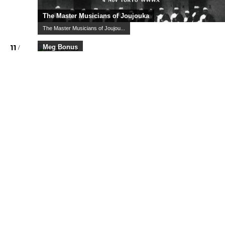
Worldwide Skippa
スキッパのワンマン
10
/
03
Sat
Joey Dosik
10
/
05
Mon