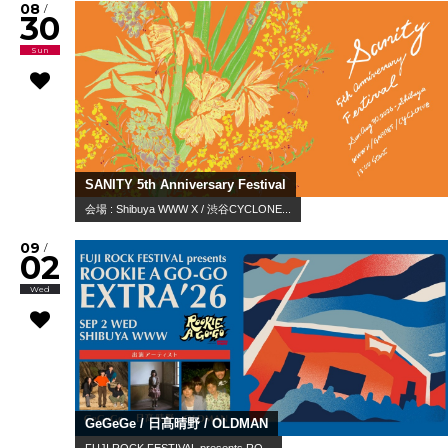
08
/
30
Sun
SANITY 5th Anniversary Festival
会場 : Shibuya WWW X / 渋谷CYCLONE...
09
/
02
Wed
GeGeGe / 日髙晴野 / OLDMAN
FUJI ROCK FESTIVAL presents RO...