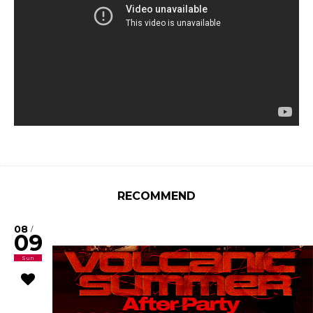
RECOMMEND
08
/
09
Sun