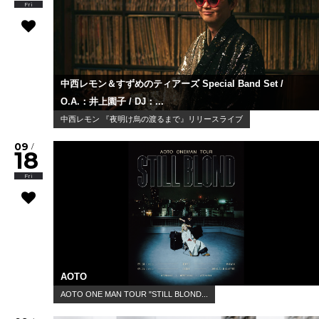
Fri
中西レモン＆すずめのティアーズ Special Band Set /
O.A.：井上園子 / DJ：...
中西レモン 『夜明け烏の渡るまで』リリースライブ
09
/
18
Fri
AOTO
AOTO ONE MAN TOUR "STILL BLOND...