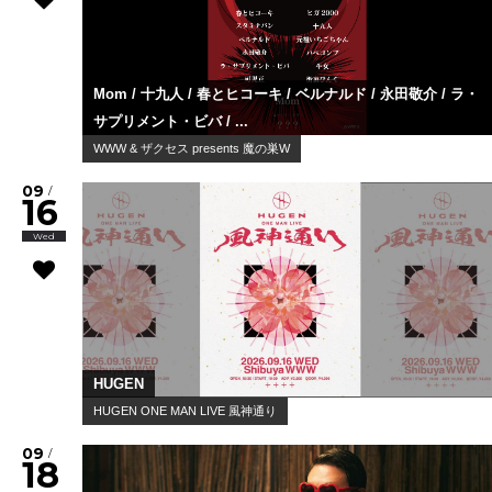
Mom / 十九人 / 春とヒコーキ / ベルナルド / 永田敬介 / ラ・
サプリメント・ビバ / ...
WWW & ザクセス presents 魔の巣W
09
/
16
Wed
HUGEN
HUGEN ONE MAN LIVE 風神通り
09
/
18