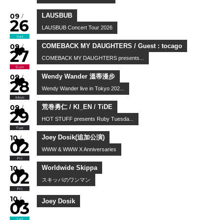
09
/
26
Sat
LAUSBUB
LAUSBUB Concert Tour 2026
09
/
27
Sun
COMEBACK MY DAUGHTERS / Guest : tocago