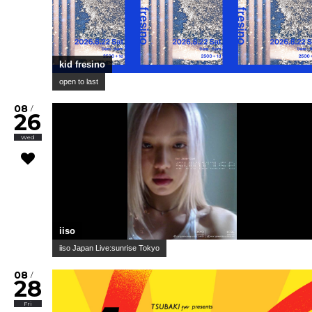
kid fresino
open to last
08
/
26
Wed
iiso
iiso Japan Live:sunrise Tokyo
08
/
28
Fri