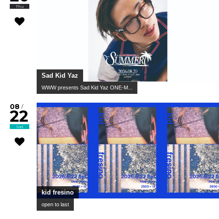
Thu
Sad Kid Yaz
WWW presents Sad Kid Yaz ONE-M...
08
/
22
Sat
kid fresino
open to last