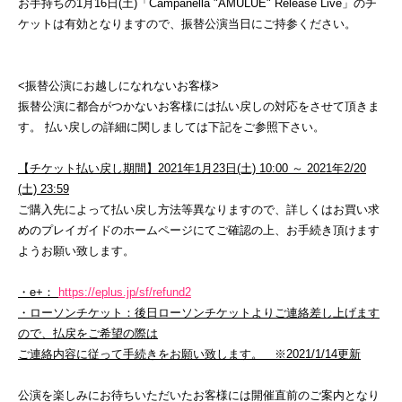
お手持ちの1月16日(土)「Campanella "AMULUE" Release Live」のチ
ケットは有効となりますので、振替公演当日にご持参ください。
<振替公演にお越しになれないお客様>
振替公演に都合がつかないお客様には払い戻しの対応をさせて頂きま
す。 払い戻しの詳細に関しましては下記をご参照下さい。
【チケット払い戻し期間】2021年1月23日(土) 10:00 ～ 2021年2/20
(土) 23:59
ご購入先によって払い戻し方法等異なりますので、詳しくはお買い求
めのプレイガイドのホームページにてご確認の上、お手続き頂けます
ようお願い致します。
・e+：
https://eplus.jp/sf/refund2
・ローソンチケット：
後日ローソンチケットよりご連絡差し上げます
ので、払戻をご希望の際は
ご連絡内容に従って手続きをお願い致します。 ※2021/1/14更新
公演を楽しみにお待ちいただいたお客様には開催直前のご案内となり