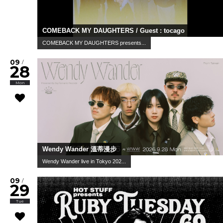
COMEBACK MY DAUGHTERS / Guest : tocago
COMEBACK MY DAUGHTERS presents...
09
/
28
Mon
Wendy Wander 溫蒂漫步
Wendy Wander live in Tokyo 202...
09
/
29
Tue