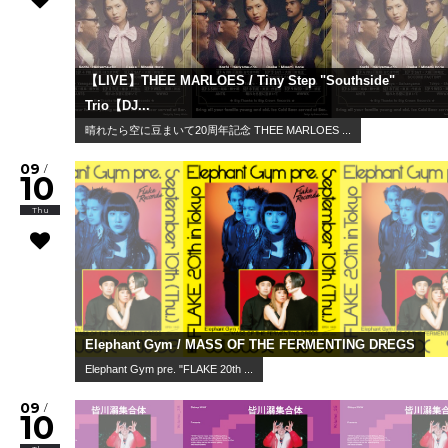
【LIVE】THEE MARLOES / Tiny Step "Southside"
Trio【DJ...
晴れたら空に豆まいて20周年記念 THEE MARLOES ...
09
/
10
Thu
Elephant Gym / MASS OF THE FERMENTING DREGS
Elephant Gym pre. "FLAKE 20th ...
09
/
10