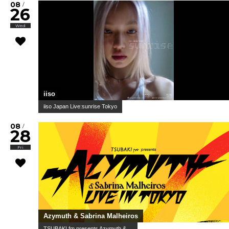
08
/
26
Wed
iiso
iiso Japan Live:sunrise Tokyo
08
/
28
Fri
Azymuth & Sabrina Malheiros
TSUBAKI fm presents Azymuth & ...