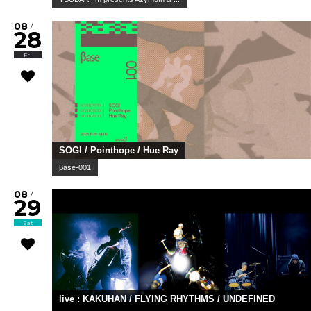
08
/
28
Fri
SOGI / Pointhope / Hue Ray
βase-001
08
/
29
Sat
live : KAKUHAN / FLYING RHYTHMS / UNDEFINED