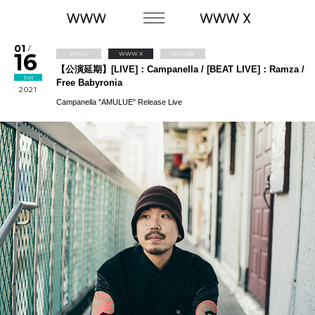
01
/
16
WWW
WWW X
WWWβ
【公演延期】[LIVE]：Campanella / [BEAT LIVE]：Ramza /
Sat
Free Babyronia
2021
Campanella "AMULUE" Release Live