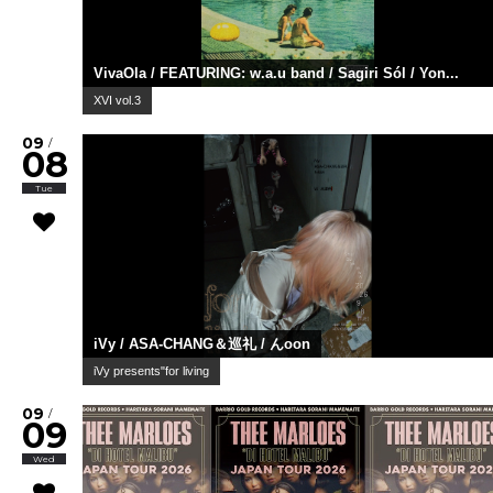
VivaOla / FEATURING: w.a.u band / Sagiri Sól / Yon...
XVI vol.3
09
/
08
Tue
iVy / ASA-CHANG＆巡礼 / んoon
iVy presents"for living
09
/
09
Wed