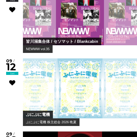
Thu
皆川溺集合体 / セソマット / Blankcabin
NEWWW vol.35
09
/
12
Sat
ぷにぷに電機
ぷにぷに電機 株主総会 2026 晩夏
09
/