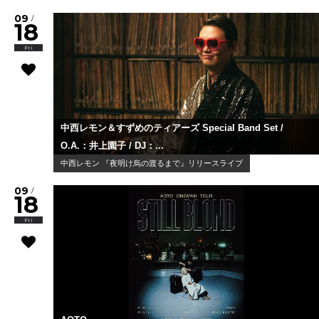
09
/
18
Fri
中西レモン＆すずめのティアーズ Special Band Set /
O.A.：井上園子 / DJ：...
中西レモン 『夜明け烏の渡るまで』リリースライブ
09
/
18
Fri