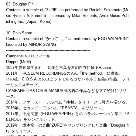
03. Douglas Fir
Contains a sample of "ZURE" as performed by Ryuichi Sakamoto (Mu
sic:Ryuichi Sakamoto) . Licensed by Milan Records, Avex Music Publ
ishing Inc. (Japan, Korea)
10. Palo Santo
Contains a sample of "かつて...。" as performed by EGO-WRAPPIN'".
Licensed by MINOR SWING
------------------------------
------------------------------
---------
Campanellaプロフィール
Rapper (MdM)
1987年愛知県生まれ。 音楽と言葉を変幻自在に操るRapper。
2011年、RCSLUM RECORDINGSのV.A.『the method』 に参加。
その後、C.O.S.A.
とのユニットであるコサパネルラ名義の作品、 フリ
ーミックステープ、
CAMPANELLA&TOSHI MAMUSHI名義の作品などを立て続けにリリ
ース。
2014年、ファースト・アルバム『vivid』
をリリースし脚光を浴びる。
2016年、セカンド・アルバム『PEASTA』をリリース。
2017年、中納良恵（EGO-WRAPPIN'）
とのコラボレーション楽曲『P
ELNOD』をシングルカット。
2019年、坂本龍一の楽曲"ZURE"
をサンプリングした楽曲『Douglas fi
r』をリリース。