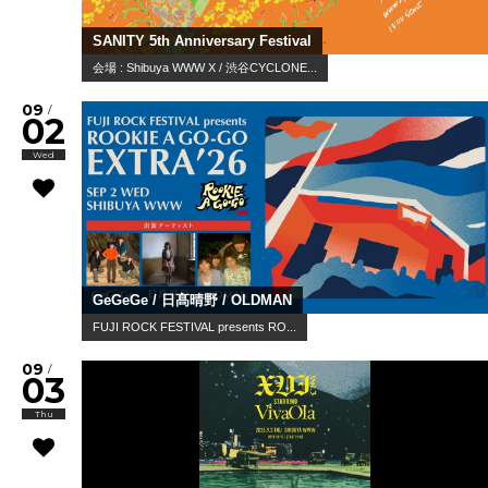
SANITY 5th Anniversary Festival
会場 : Shibuya WWW X / 渋谷CYCLONE...
09
/
02
Wed
GeGeGe / 日髙晴野 / OLDMAN
FUJI ROCK FESTIVAL presents RO...
09
/
03
Thu