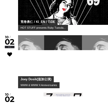
荒巻勇仁 / KI_EN / TiDE
HOT STUFF presents Ruby Tuesda...
10
/
02
Fri
Joey Dosik(追加公演)
WWW & WWW X Anniversaries
10
/
02
Fri