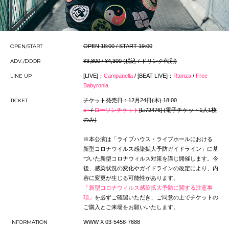
OPEN/START
OPEN 18:00 / START 19:00
ADV./DOOR
¥3,800 / ¥4,300 (税込 / ドリンク代別)
LINE UP
[LIVE]：
Campanella
/ [BEAT LIVE]：
Ramza
/
Free
Babyronia
TICKET
チケット発売日：12月24日(木) 18:00
e+
/
ローソンチケット
[L:72476] (電子チケット1人1枚
のみ)
※本公演は「ライブハウス・ライブホールにおける
新型コロナウイルス感染拡大予防ガイドライン」に基
づいた新型コロナウィルス対策を講じ開催します。今
後、感染状況の変化やガイドラインの改定により、内
容に変更が生じる可能性があります。
「新型コロナウィルス感染拡大予防に関する注意事
項」
を必ずご確認いただき、ご同意の上でチケットの
ご購入とご来場をお願いいたします。
INFORMATION
WWW X 03-5458-7688