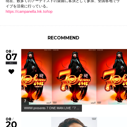
現在、数多くのアーティストの楽曲に客演として参加、
全国各地でラ
イブを活発に行っている。
https://campanella.lnk.to/top
RECOMMEND
08
/
07
Fri
7
WWW presents 7 ONE MAN LIVE『7 ...
08
/
20