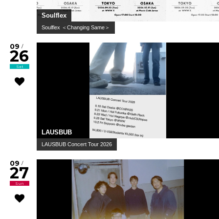
Soulflex
Soulflex ＜Changing Same＞
09
/
26
Sat
LAUSBUB
LAUSBUB Concert Tour 2026
09
/
27
Sun