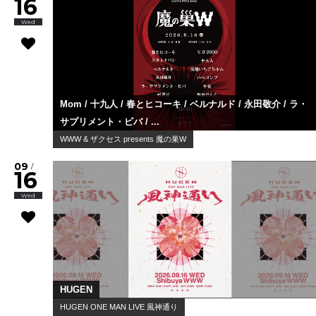
16
Wed
Mom / 十九人 / 春とヒコーキ / ベルナルド / 永田敬介 / ラ・
サプリメント・ビバ / ...
WWW & ザクセス presents 魔の巣W
09
/
16
Wed
HUGEN
HUGEN ONE MAN LIVE 風神通り