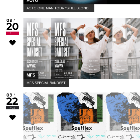
AOTO
AOTO ONE MAN TOUR "STILL BLOND...
09
/
20
Sun
MFS
MFS SPECIAL BANDSET
09
/
22
Tue