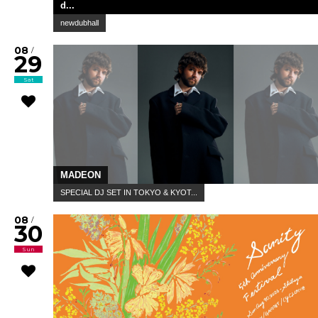
d...
newdubhall
08
/
29
Sat
MADEON
SPECIAL DJ SET IN TOKYO & KYOT...
08
/
30
Sun