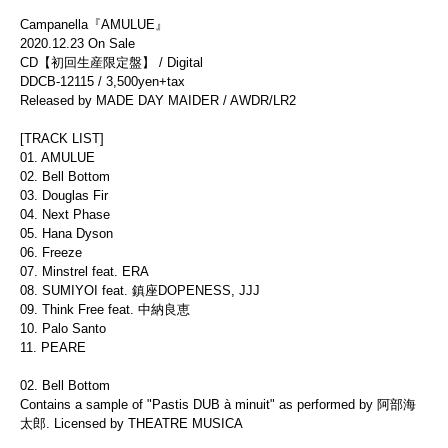
Campanella『AMULUE』
2020.12.23 On Sale
CD【初回生産限定盤】 / Digital
DDCB-12115 / 3,500yen+tax
Released by MADE DAY MAIDER / AWDR/LR2
[TRACK LIST]
01. AMULUE
02. Bell Bottom
03. Douglas Fir
04. Next Phase
05. Hana Dyson
06. Freeze
07. Minstrel feat. ERA
08. SUMIYOI feat. 鎮座DOPENESS, JJJ
09. Think Free feat. 中納良恵
10. Palo Santo
11. PEARE
02. Bell Bottom
Contains a sample of "Pastis DUB à minuit" as performed by 阿部海
太郎. Licensed by THEATRE MUSICA