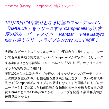
mastered【Mocky × Campanella】対談インタビュー
12月23日に4年振りとなる待望のフル・アルバム
『
AMULUE』をリリースする"Campanella"
が名古
屋の盟友・ビートメイカー"Ramza"、"Free Babyro
nia"を迎えリリースライブをWWW Xにて開催！
先鋭的なビートをスキルフルなラップで変幻自在に乗りこなし、
シー
ンでも異彩を放つ実力派ラッパー"Campanella"
が12月23日にリリース
する4年ぶりとなる待望のフル・
アルバム『AMULUE』のリリースラ
イブをWWW Xにて開催！
年間100本以上に及ぶライブを行い、
様々なジャンルのアーティスト
との共演を重ねスキルと創造性を磨
き続け新たなフェーズへの突入を
見せる"Campanella"
のライブをお見逃しなく！
また同作品にもプロデ
ューサーとして参加した独創性豊かな先鋭的
ビートを操る名古屋の盟
友"Ramza"と"Free Babyronia"がビートライブを披露 ！豪華客演陣は
後日発表となる！
------------------------------
------------------------------
---------