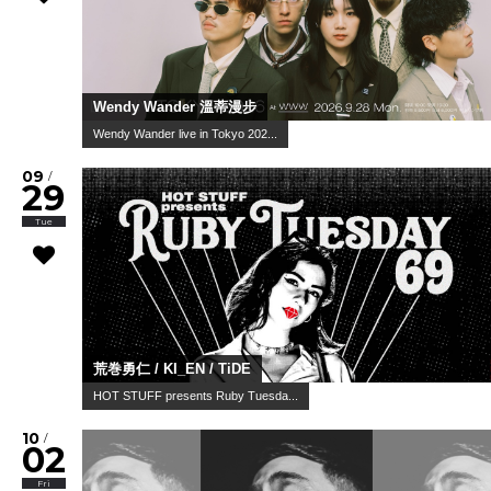
Wendy Wander 溫蒂漫步
Wendy Wander live in Tokyo 202...
09
/
29
Tue
荒巻勇仁 / KI_EN / TiDE
HOT STUFF presents Ruby Tuesda...
10
/
02
Fri