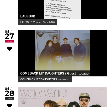
LAUSBUB
LAUSBUB Concert Tour 2026
09
/
27
Sun
COMEBACK MY DAUGHTERS / Guest : tocago
COMEBACK MY DAUGHTERS presents...
09
/
28
Mon