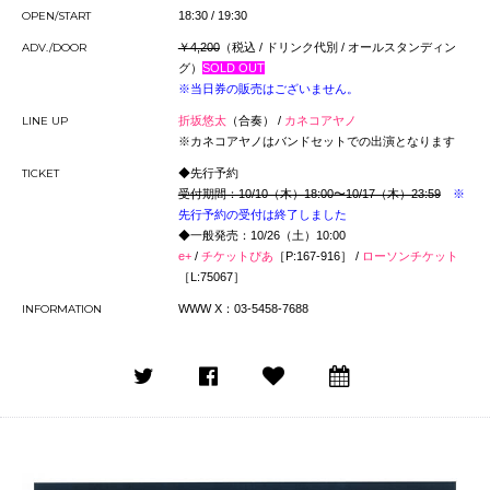
OPEN/START
18:30 / 19:30
ADV./DOOR
￥4,200
（税込 / ドリンク代別 / オールスタンディン
グ）
SOLD OUT
※当日券の販売はございません。
LINE UP
折坂悠太
（合奏） /
カネコアヤノ
※カネコアヤノはバンドセットでの出演となります
TICKET
◆先行予約
受付期間：10/10（木）18:00〜10/17（木）23:59
※
先行予約の受付は終了しました
◆一般発売：10/26（土）10:00
e+
/
チケットぴあ
［P:167-916］ /
ローソンチケット
［L:75067］
INFORMATION
WWW X：03-5458-7688