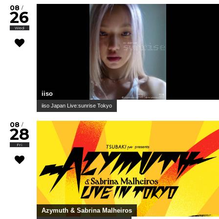
08
/
26
Wed
iiso
iiso Japan Live:sunrise Tokyo
08
/
28
Fri
Azymuth & Sabrina Malheiros