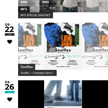
MFS
MFS SPECIAL BANDSET
09
/
22
Tue
Soulflex
Soulflex ＜Changing Same＞
09
/
26
Sat