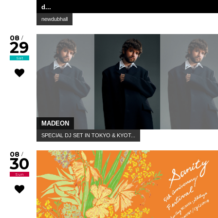
d...
newdubhall
08
/
29
Sat
MADEON
SPECIAL DJ SET IN TOKYO & KYOT...
08
/
30
Sun