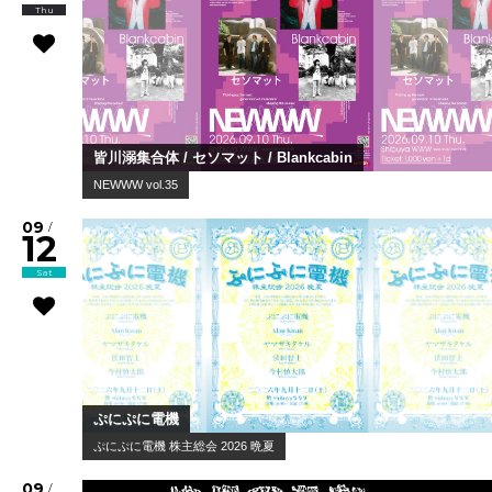
Thu
皆川溺集合体 / セソマット / Blankcabin
NEWWW vol.35
09
/
12
Sat
ぷにぷに電機
ぷにぷに電機 株主総会 2026 晩夏
09
/