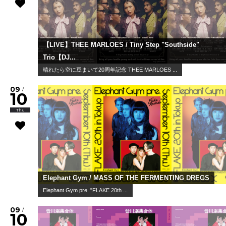
【LIVE】THEE MARLOES / Tiny Step "Southside"
Trio【DJ...
晴れたら空に豆まいて20周年記念 THEE MARLOES ...
09
/
10
Thu
Elephant Gym / MASS OF THE FERMENTING DREGS
Elephant Gym pre. "FLAKE 20th ...
09
/
10