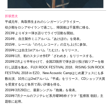
折坂悠太
平成元年、鳥取県生まれのシンガーソングライター。
幼少期をロシアやイランで過ごし、帰国後は千葉県に移る。
2013年よりギター弾き語りでライヴ活動を開始。
2014年、自主製作ミニアルバム『あけぼの』を発表。
2015年、レーベル『のろしレコード』の立ち上げに参加。
2016年には自主1stアルバム『たむけ』をリリース。
2018年1月、初のスタジオ作EP「ざわめき」をリリースする。
2018年2月より半年かけて、全国23箇所で弾き語り投げ銭ツアーを敢
行し話題を集め、FUJI ROCK FESTIVAL 2018、RISING SUN ROCK
FESTIVAL 2018 in EZO、New Acoustic Campはじめ夏フェスにも多
数出演、10月には2ndアルバム『平成』をリリース、CDショップ大賞
を受賞するなど各所で高い評価を得る。
2019年3月29日に、最新シングル『抱擁』を発表。
2019年7月クールのフジテレビ系月曜9時枠ドラマ「監察医 朝顔」主
題歌に起用。