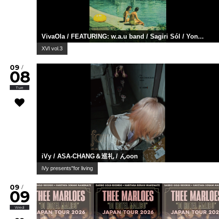
VivaOla / FEATURING: w.a.u band / Sagiri Sól / Yon...
XVI vol.3
09
/
08
Tue
iVy / ASA-CHANG＆巡礼 / んoon
iVy presents"for living
09
/
09
Wed