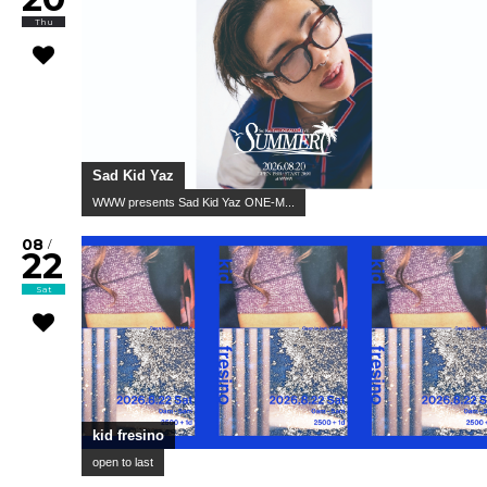
Thu
Sad Kid Yaz
WWW presents Sad Kid Yaz ONE-M...
08
/
22
Sat
kid fresino
open to last