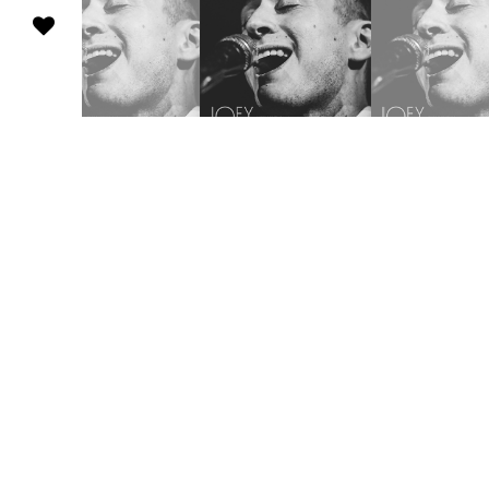
Joey Dosik(追加公演)
WWW & WWW X Anniversaries
10
/
02
Fri
Worldwide Skippa
スキッパのワンマン
10
/