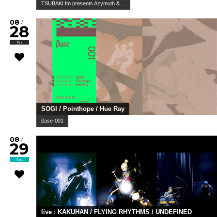
TSUBAKI fm presents Azymuth & ...
08
/
28
Fri
SOGI / Pointhope / Hue Ray
βase-001
08
/
29
Sat
live : KAKUHAN / FLYING RHYTHMS / UNDEFINED