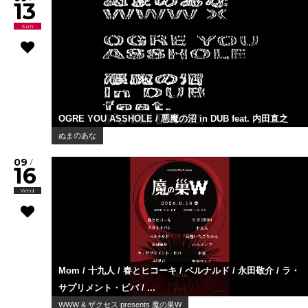
13
Sun
OGRE YOU ASSHOLE / 悪魔の沼 in DUB feat. 内田直之
ぬまのあな
09
/
16
Wed
Mom / 十九人 / 春とヒコーキ / ベルナルド / 永田敬介 / ラ・
サプリメント・ビバ / ...
WWW & ザクセス presents 魔の巣W