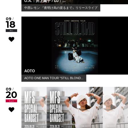
O.A.：井上園子 / DJ：...
中西レモン 『夜明け烏の渡るまで』リリースライブ
09
/
18
Fri
AOTO
AOTO ONE MAN TOUR "STILL BLOND...
09
/
20
Sun