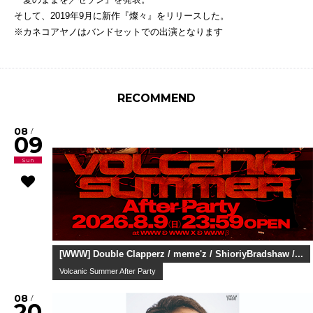
そして、2019年9月に新作『燦々』をリリースした。
※カネコアヤノはバンドセットでの出演となります
RECOMMEND
08
/
09
Sun
[WWW] Double Clapperz / meme'z / ShioriyBradshaw /...
Volcanic Summer After Party
08
/
20