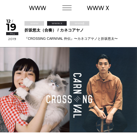
12
/
19
WWW
WWW X
WWWβ
折坂悠太（合奏） / カネコアヤノ
Thu
『CROSSING CARNIVAL 外伝』〜カネコアヤノと折坂悠太〜
2019