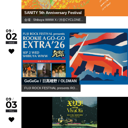
SANITY 5th Anniversary Festival
会場 : Shibuya WWW X / 渋谷CYCLONE...
09
/
02
Wed
GeGeGe / 日髙晴野 / OLDMAN
FUJI ROCK FESTIVAL presents RO...
09
/
03
Thu