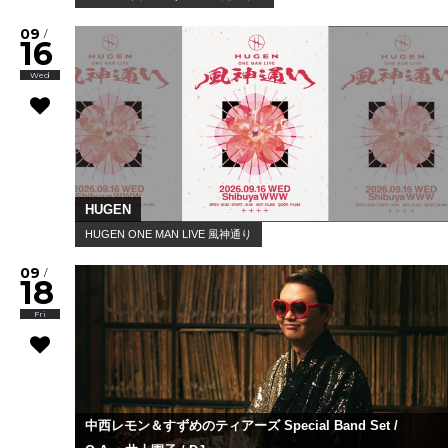
09
/
16
Wed
HUGEN
HUGEN ONE MAN LIVE 風神通り
09
/
18
Fri
中西レモン＆すずめのティアーズ Special Band Set /