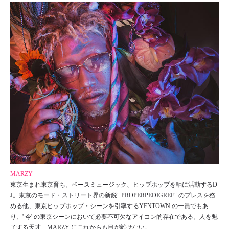
MARZY
東京生まれ東京育ち。ベースミュージック、ヒップホップを軸に活
動するD
J。東京のモード・ストリート界の新鋭" PROPERPEDIGREE" のプレスを務
める他、東京ヒップホップ・シーンを引率するYEN
TOWN の一員でもあ
り、' 今' の東京シーンにおいて必要不可欠なアイコン的存在である。人を魅
了する天才、MARZY にこれからも目が離せない。