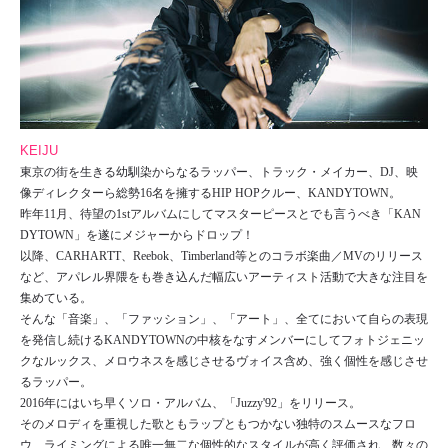
KEIJU
東京の街を生きる幼馴染からなるラッパー、トラック・メイカー、DJ、映
像ディレクターら総勢16名を擁するHIP HOPクルー、KANDYTOWN。
昨年11月、待望の1stアルバムにしてマスターピースとでも言うべき「KAN
DYTOWN」を遂にメジャーからドロップ！
以降、CARHARTT、Reebok、Timberland等とのコラボ楽曲／MVのリリース
など、アパレル界隈をも巻き込んだ幅広いアーティスト活動で大きな注目を
集めている。
そんな「音楽」、「ファッション」、「アート」、全てにおいて自らの表現
を発信し続けるKANDYTOWNの中核をなすメンバーにしてフォトジェニッ
クなルックス、メロウネスを感じさせるヴォイス含め、強く個性を感じさせ
るラッパー。
2016年にはいち早くソロ・アルバム、「Juzzy'92」をリリース。
そのメロディを重視した歌ともラップともつかない独特のスムースなフロ
ウ、ライミングによる唯一無二な個性的なスタイルが高く評価され、数々の