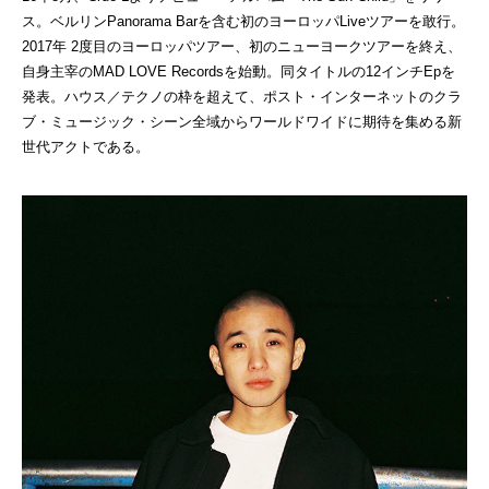
ス。ベルリンPanorama Barを含む初のヨーロッパLiveツアーを敢行。
2017年 2度目のヨーロッパツアー、初のニューヨークツアーを終え、
自身主宰のMAD LOVE Recordsを始動。同タイトルの12インチEpを
発表。ハウス／テクノの枠を超えて、ポスト・インターネットのクラ
ブ・ミュージック・シーン全域からワールドワイドに期待を集める新
世代アクトである。