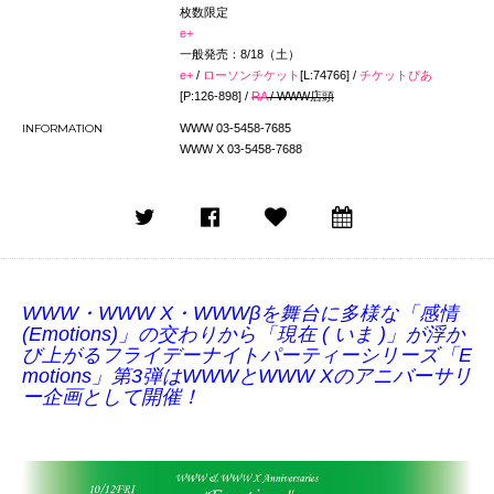
枚数限定
e+
一般発売：8/18（土）
e+
/
ローソンチケット
[L:74766] /
チケットぴあ
[P:126-898] /
RA
/ WWW店頭
INFORMATION
WWW 03-5458-7685
WWW X 03-5458-7688
WWW・WWW X・WWWβを舞台に多様な「感情
(Emotions)」の交わりから「現在 ( いま )」が浮か
び上がるフライデーナイトパ
ーティーシリーズ「E
motions」第3弾は
WWWとWWW Xのアニバーサリ
ー企画として開催！