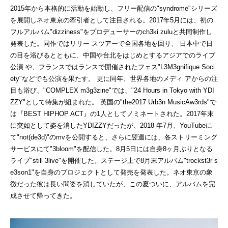
2015
年から本格的に活動を始動し、フリー配信
の"syndrome"シリーズ
を展開しネオ東京の牽引者として注目される。2017年5月には、初の
フルアルバム"dizziness"をプロデューサーのch3ki zuluと共同制作し
発表した。同作ではリリー スツアーで全国各地を回り、 日本中で日
の目を浴びるとともに、中国や台北をはじめとするアジアでのライブ
公演 や、フランスではランスで開催されたフェス"L3M3gnifique Soci
ety"などでも公演を果たす。 更に同年、世界各地のメディ アからの注
目も浴び、"COMPLEX m3g3zine"では、"24 Hours in Tokyo with YDI
ZZY"として特集が組まれた。 英国の"the2017 Urb3n MusicAw3rds"で
は『BEST HIPHOP ACT』の1人としてノミネートされた。2017年末
に突如として姿を消したYDIZZYだったが、2018 年7月、YouTubeに
て"not(de3d)"のmvを公開すると、さらに翌週には、各ストリーミング
サービスにて"3bloom"を配信した。8月5日には自身8ヶ月ぶりとなる
ライブ"still 3live"を開催した。ステージ上で8月末アルバム"trockst3r s
e3son1"を自身のプロジェクトとして発売を発表した。ネオ東京の象
徴だった彼は長い間姿を消していたが、この夏ついに、アルバムを完
成させて帰ってきた。