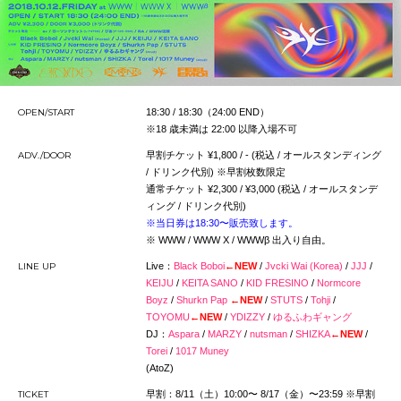
OPEN/START
18:30 / 18:30（24:00 END）
※18 歳未満は 22:00 以降入場不可
ADV./DOOR
早割チケット ¥1,800 / - (税込 / オールスタンディング
/ ドリンク代別) ※早割枚数限定
通常チケット ¥2,300 / ¥3,000 (税込 / オールスタンデ
ィング / ドリンク代別)
※当日券は18:30〜販売致します。
※ WWW / WWW X / WWWβ 出入り自由。
LINE UP
Live：
Black Boboi
←NEW
/
Jvcki Wai (Korea)
/
JJJ
/
KEIJU
/
KEITA SANO
/
KID FRESINO
/
Normcore
Boyz
/
Shurkn Pap
←NEW
/
STUTS
/
Tohji
/
TOYOMU
←NEW
/
YDIZZY
/
ゆるふわギャング
DJ：
Aspara
/
MARZY
/
nutsman
/
SHIZKA
←NEW
/
Torei
/
1017 Muney
(AtoZ)
TICKET
早割：8/11（土）10:00〜 8/17（金）〜23:59 ※早割