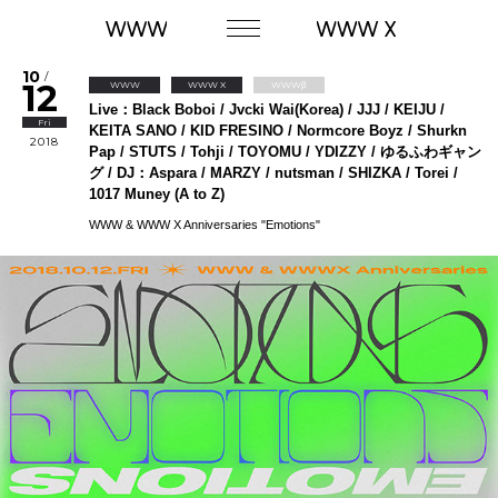
10
/
12
WWW
WWW X
WWWβ
Live：Black Boboi / Jvcki Wai(Korea) / JJJ / KEIJU /
Fri
KEITA SANO / KID FRESINO / Normcore Boyz / Shurkn
2018
Pap / STUTS / Tohji / TOYOMU / YDIZZY / ゆるふわギャン
グ / DJ：Aspara / MARZY / nutsman / SHIZKA / Torei /
1017 Muney (A to Z)
WWW & WWW X Anniversaries "Emotions"