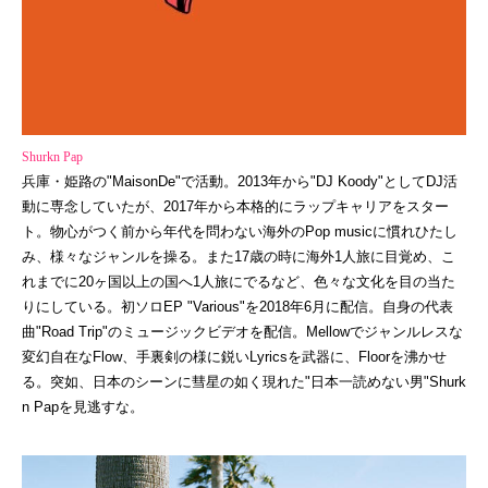
Shurkn Pap
兵庫・姫路の"MaisonDe"で活動。2013年から"DJ Koody"としてDJ活
動に専念していたが、2017年から本格的にラップキャリアをスター
ト。物心がつく前から年代を問わない海外のPop musicに慣れひたし
み、様々なジャンルを操る。また17歳の時に海外1人旅に目覚め、こ
れまでに20ヶ国以上の国へ1人旅にでるなど、色々な文化を目の当た
りにしている。初ソロEP "Various"を2018年6月に配信。自身の代表
曲"Road Trip"のミュージックビデオを配信。Mellowでジャンルレスな
変幻自在なFlow、手裏剣の様に鋭いLyricsを武器に、Floorを沸かせ
る。突如、日本のシーンに彗星の如く現れた"日本一読めない男"Shurk
n Papを見逃すな。