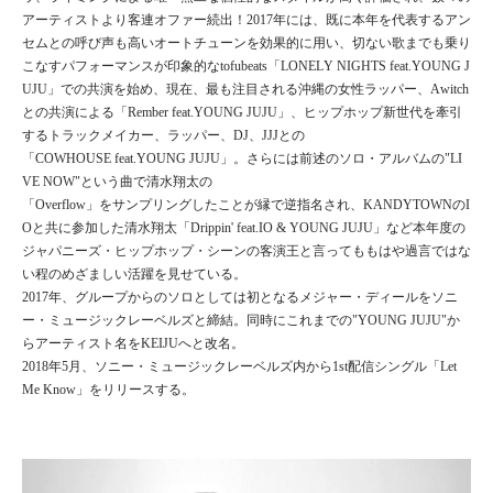
アーティストより客連オファー続出！2017年には、既に本年を代表するアン
セムとの呼び声も高いオートチューンを効果的に用い、切ない歌までも乗り
こなすパフォーマンスが印象的なtofubeats「LONELY NIGHTS feat.YOUNG J
UJU」での共演を始め、現在、最も注目される沖縄の女性ラッパー、Awitch
との共演による「Rember feat.YOUNG JUJU」、ヒップホップ新世代を牽引
するトラックメイカー、ラッパー、DJ、JJJとの
「COWHOUSE feat.YOUNG JUJU」。さらには前述のソロ・アルバムの"LI
VE NOW"という曲で清水翔太の
「Overflow」をサンプリングしたことが縁で逆指名され、KANDYTOWNのI
Oと共に参加した清水翔太「Drippin' feat.IO & YOUNG JUJU」など本年度の
ジャパニーズ・ヒップホップ・シーンの客演王と言ってももはや過言ではな
い程のめざましい活躍を見せている。
2017年、グループからのソロとしては初となるメジャー・ディールをソニ
ー・ミュージックレーベルズと締結。同時にこれまでの"YOUNG JUJU"か
らアーティスト名をKEIJUへと改名。
2018年5月、ソニー・ミュージックレーベルズ内から1st配信シングル「Let
Me Know」をリリースする。