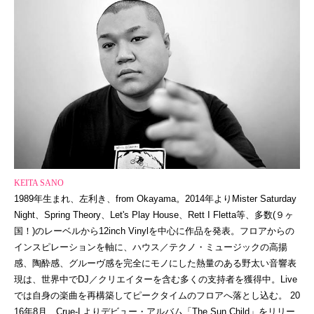
KEITA SANO
1989年生まれ、左利き、from Okayama。2014年よりMister Saturday
Night、Spring Theory、Let's Play House、Rett I Fletta等、多数(９ヶ
国！)のレーベルから12inch Vinylを中心に作品を発表。フロアからの
インスピレーションを軸に、ハウス／テクノ・ミュージックの高揚
感、陶酔感、グルーヴ感を完全にモノにした熱量のある野太い音響表
現は、世界中でDJ／クリエイターを含む多くの支持者を獲得中。Live
では自身の楽曲を再構築してピークタイムのフロアへ落とし込む。 20
16年8月、Crue-Lよりデビュー・アルバム「The Sun Child」をリリー