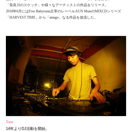
「長良川のスケッチ」や様々なアーティストの作品をリリース。
2018年6月にはFree Babyronia主宰のレーベルAUN MuteのMIXCDシリーズ
「HARVEST TIME」から「amago」なる作品を放流した。
Torei
14年よりDJ活動を開始。