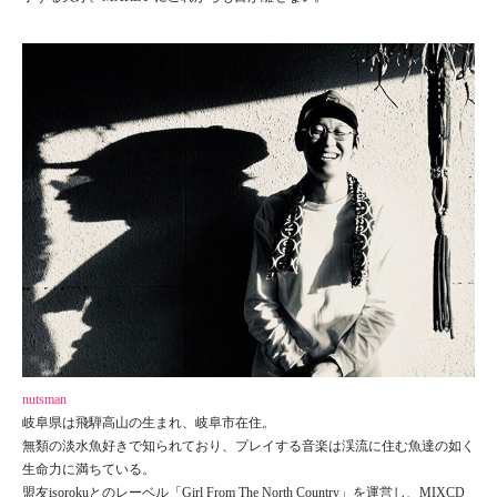
nutsman
岐阜県は飛騨高山の生まれ、岐阜市在住。
無類の淡水魚好きで知られており、プレイする音楽は渓流に住む魚達の如く
生命力に満ちている。
盟友isorokuとのレーベル「Girl From The North Country」を運営し、MIXCD