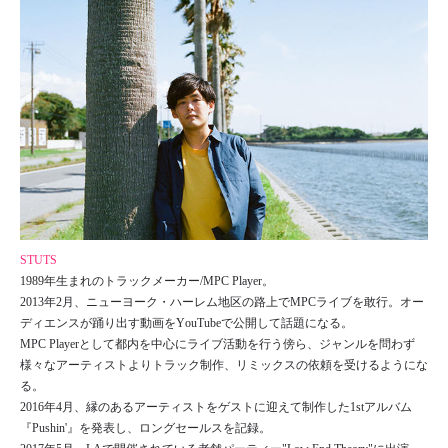
STUTS
1989年生まれのトラックメーカー/MPC Player。
2013年2月、ニューヨーク・ハーレム地区の路上でMPCライブを敢行。オー
ディエンスが踊り出す動画をYouTubeで公開して話題になる。
MPC Playerとして都内を中心にライブ活動を行う傍ら、ジャンルを問わず
様々なアーティストよりトラック制作、リミックスの依頼を受けるようにな
る。
2016年4月、縁のあるアーティストをゲストに迎えて制作した1stアルバム
『Pushin'』を発表し、ロングセールスを記録。