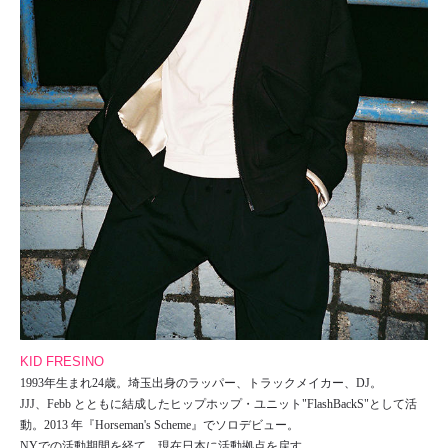
KID FRESINO
1993年生まれ24歳。埼玉出身のラッパー、トラックメイカー、DJ。
JJJ、Febb とともに結成したヒップホップ・ユニット"FlashBackS"として活
動。2013 年『Horseman's Scheme』でソロデビュー。
NYでの活動期間を経て、現在日本に活動拠点を戻す。