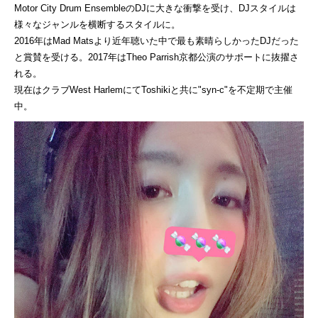
Motor City Drum EnsembleのDJに大きな衝撃を受け、DJスタイルは
様々なジャンルを横断するスタイルに。
2016年はMad Matsより近年聴いた中で最も素晴らしかったDJだった
と賞賛を受ける。2017年はTheo Parrish京都公演のサポートに抜擢さ
れる。
現在はクラブWest HarlemにてToshikiと共に"syn-c"を不定期で主催
中。