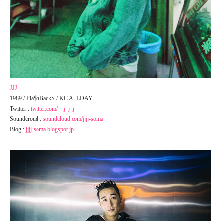
JJJ
1989 / Fla$hBackS / KC ALLDAY
Twitter :
twitter.com/__j_j_j__
Soundcroud :
soundcloud.com/jjjj-soma
Blog :
jjjj-soma.blogspot.jp