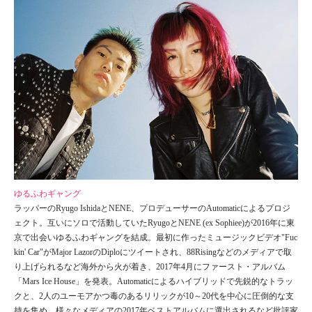
ゆるふわギャング
ラッパーのRyugo IshidaとNENE、プロデューサーのAutomaticによるプロジ
ェクト。互いにソロで活動していたRyugoとNENE (ex Sophiee)が2016年に東
京で出会いゆるふわギャングを結成。最初に作ったミュージックビデオ"Fuc
kin' Car"がMajor LazorのDiploにツイートされ、88Risingなどのメディアで取
り上げられるなど海外から火が着き、2017年4月にファースト・アルバム
「Mars Ice House」を発表。Automaticによるハイブリッドで先鋭的なトラッ
クと、2人のユーモアかつ毒のあるリリックが10～20代を中心に圧倒的な支
持を集め、様々なメディアの2017年ベストアルバムに選出されるなど批評家