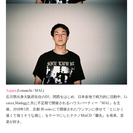
Aspara
(Lomanchi / MAL)
石川県出身大阪府在住のDJ。関西をはじめ、日本各地で精力的に活動中。Li
caxxx,Madeggと共に不定期で開催されるハウスパーティー『MAL』を主
催。2018年5月、京都 外-soto-にて開催されたワンマンに併せて「とにかく
速くて強うそうな感じ」をテーマにしたテクノMixCD『蘭丸』を発表。音
楽が好き。