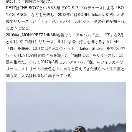
歳にして一躍脚光を浴びた。
PETZはTHE BOYZという3人組でY.G.S.P. プロデュースによる「BO
YZ STANCE」などを発表し、2013年にはKOHH, Tokarev & PETZ 名
義でリリースした「十人十色」がバイラルヒット、その存在が知られ
るようになる。
2016年にMONYPETZJNKMN名義でミニアルバム『上』『下』を2月
と4月に立て続けにリリース。8月には追い打ちを掛けるようにEP
『轟』を発表。10月には全米1 位ヒット「Harlem Shake」を持つバウ
ワーがYENTOWN の面々らを迎えた「Night Out」をリリースし、話
題を集めた。そして2017年5月にフルアルバム『磊』をフィジカルリ
リース。ストリートの景色をぐにゃりと変えてきた彼らへの注目度と
関心度、人気は日増しに高まっている。