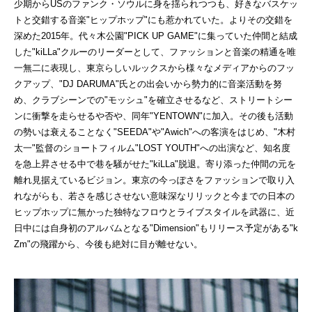
少期からUSのファンク・ソウルに身を揺られつつも、好きなバスケッ
トと交錯する音楽"ヒップホップ"にも惹かれていた。よりその交錯を
深めた2015年。代々木公園"PICK UP GAME"に集っていた仲間と結成
した"kiLLa"クルーのリーダーとして、ファッションと音楽の精通を唯
一無二に表現し、東京らしいルックスから様々なメディアからのフッ
クアップ、"DJ DARUMA"氏との出会いから勢力的に音楽活動を努
め、クラブシーンでの"モッシュ"を確立させるなど、ストリートシー
ンに衝撃を走らせるや否や、同年"YENTOWN"に加入。その後も活動
の勢いは衰えることなく"SEEDA"や"Awich"への客演をはじめ、"木村
太一"監督のショートフィルム"LOST YOUTH"への出演など、知名度
を急上昇させる中で巷を騒がせた"kiLLa"脱退。寄り添った仲間の元を
離れ見据えているビジョン。東京の今っぽさをファッションで取り入
れながらも、若さを感じさせない意味深なリリックと今までの日本の
ヒップホップに無かった独特なフロウとライブスタイルを武器に、近
日中には自身初のアルバムとなる"Dimension"もリリース予定がある"k
Zm"の飛躍から、今後も絶対に目が離せない。