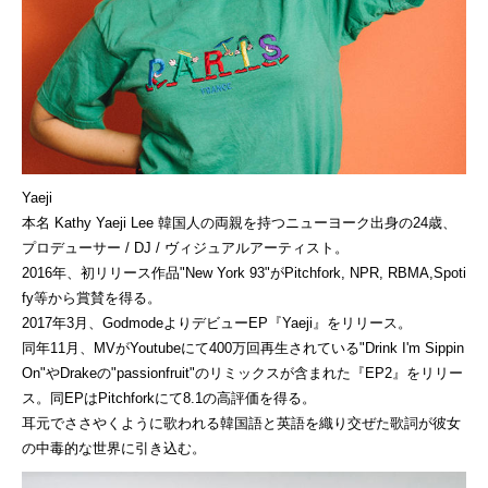
Yaeji
本名 Kathy Yaeji Lee 韓国人の両親を持つニューヨーク出身の24歳、
プロデューサー / DJ / ヴィジュアルアーティスト。
2016年、初リリース作品"New York 93"がPitchfork, NPR, RBMA,Spoti
fy等から賞賛を得る。
2017年3月、GodmodeよりデビューEP『Yaeji』をリリース。
同年11月、MVがYoutubeにて400万回再生されている"Drink I'm Sippin
On"やDrakeの"passionfruit"のリミックスが含まれた『EP2』をリリー
ス。同EPはPitchforkにて8.1の高評価を得る。
耳元でささやくように歌われる韓国語と英語を織り交ぜた歌詞が彼女
の中毒的な世界に引き込む。