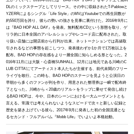
DLのミックステープとしてリリース。その中に収録されたT-Pablowと
YZERRによるシングル「Life Style」のMVはYoutubeでの再生回数が
約550万回を誇り、彼らの勢いの強さを見事に裏付けた。2016年9月に
は『BAD HOP ALL DAY』を発表。無料配布CDという形態を取り、ゲ
リラ的に日本全国のアパレルショップやレコード店に配布された。取
り扱い店舗には開店前から行列が出来、ネットークションでは高値取
引されるなどの事態を起こしつつ、発表後わずか1か月で1万枚以上を
配布。BAD HOPの存在感をより一層全国に知らしめる形となった。2
016年11月には大阪・心斎橋SUNHALL、12月には地元である川崎のC
LUB CITTA'にてアーティスト本人たちが主催する、前代未聞のフリー
ライヴを敢行。この時も、BAD HOPのステージを見ようと公演日の
早朝から多くのファンが列を作り、用意された整理券は一瞬で配布終
了となった。川崎から＜20歳のリアル＞をラップに乗せて発信し続け
るBAD HOPは、今や、日本のシーンにおける一大ムーヴメントとも
言える。常識では考えられないようなスピードで次々と新しい記録と
歴史を築き上げている彼ら。2017年9月に発表した初の全国流通とな
るセカンド・フルアルバム『Mobb Life』でいよいよ本格始動。