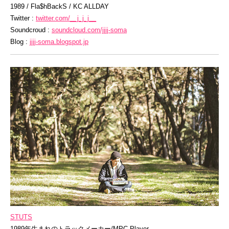
1989 / Fla$hBackS / KC ALLDAY
Twitter :
twitter.com/__j_j_j__
Soundcroud :
soundcloud.com/jjjj-soma
Blog :
jjjj-soma.blogspot.jp
STUTS
1989年生まれのトラックメーカー/MPC Player。