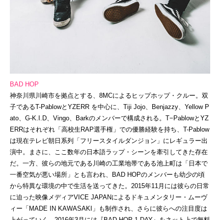
BAD HOP
神奈川県川崎市を拠点とする、8MCによるヒップホップ・クルー。双
子であるT-PablowとYZERR を中心に、Tiji Jojo、Benjazzy、Yellow P
ato、G-K.I.D、Vingo、Barkのメンバーで構成される。T−PablowとYZ
ERRはそれぞれ「高校生RAP選手権」での優勝経験を持ち、T-Pablow
は現在テレビ朝日系列「フリースタイルダンジョン」にレギュラー出
演中。まさに、ここ数年の日本語ラップ・シーンを牽引してきた存在
だ。一方、彼らの地元である川崎の工業地帯である池上町は「日本で
一番空気が悪い場所」とも言われ、BAD HOPのメンバーも幼少の頃
から特異な環境の中で生活を送ってきた。2015年11月には彼らの日常
に迫った映像メディアVICE JAPANによるドキュメンタリー・ムーヴ
ィー「MADE IN KAWASAKI」も制作され、さらに彼らへの注目度は
上がっていく。2016年3月には『BAD HOP 1 DAY』をネット上で無料