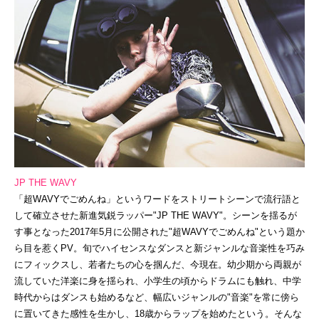
JP THE WAVY
「超WAVYでごめんね」というワードをストリートシーンで流行語と
して確立させた新進気鋭ラッパー"JP THE WAVY"。シーンを揺るが
す事となった2017年5月に公開された"超WAVYでごめんね"という題か
ら目を惹くPV。旬でハイセンスなダンスと新ジャンルな音楽性を巧み
にフィックスし、若者たちの心を掴んだ、今現在。幼少期から両親が
流していた洋楽に身を揺られ、小学生の頃からドラムにも触れ、中学
時代からはダンスも始めるなど、幅広いジャンルの"音楽"を常に傍ら
に置いてきた感性を生かし、18歳からラップを始めたという。そんな