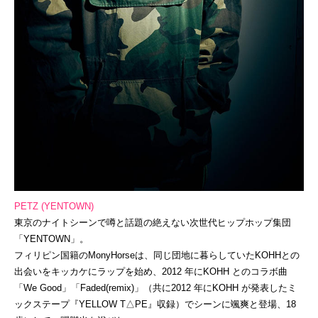
PETZ
(
YENTOWN
)
東京のナイトシーンで噂と話題の絶えない次世代ヒップホップ集団
「YENTOWN」。
フィリピン国籍のMonyHorseは、同じ団地に暮らしていたKOHHとの
出会いをキッカケにラップを始め、2012 年にKOHH とのコラボ曲
「We Good」「Faded(remix)」（共に2012 年にKOHH が発表したミ
ックステープ『YELLOW T△PE』収録）でシーンに颯爽と登場、18