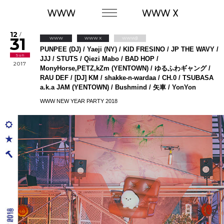
12
/
31
WWW
WWW X
WWWβ
PUNPEE (DJ) / Yaeji (NY) / KID FRESINO / JP THE WAVY /
Sun
JJJ / STUTS / Qiezi Mabo / BAD HOP /
2017
MonyHorse,PETZ,kZm (YENTOWN) / ゆるふわギャング /
RAU DEF / [DJ] KM / shakke-n-wardaa / CH.0 / TSUBASA
a.k.a JAM (YENTOWN) / Bushmind / 矢車 / YonYon
WWW NEW YEAR PARTY 2018