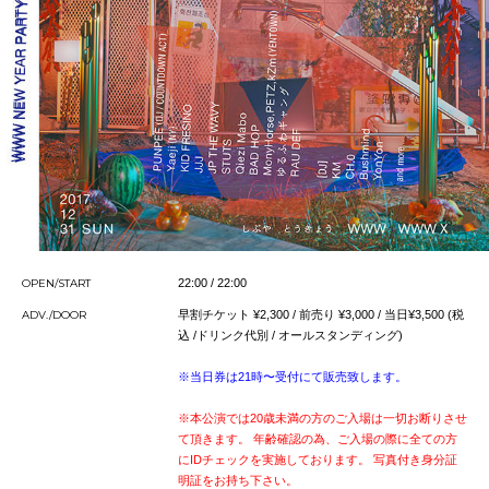
OPEN/START
22:00 / 22:00
ADV./DOOR
早割チケット ¥2,300 / 前売り ¥3,000 / 当日¥3,500 (税
込 /ドリンク代別 / オールスタンディング)
※当日券は21時〜受付にて販売致します。
※本公演では20歳未満の方のご入場は一切お断りさせ
て頂きます。 年齢確認の為、ご入場の際に全ての方
にIDチェックを実施しております。 写真付き身分証
明証をお持ち下さい。