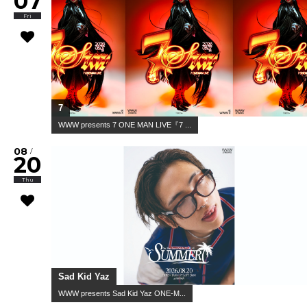
07
Fri
7
WWW presents 7 ONE MAN LIVE『7 ...
08
/
20
Thu
Sad Kid Yaz
WWW presents Sad Kid Yaz ONE-M...