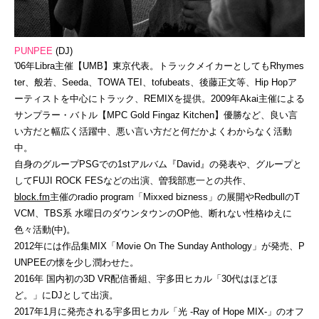
PUNPEE
(DJ)
'06年Libra主催【UMB】東京代表。トラックメイカーとしてもRhymes
ter、般若、Seeda、TOWA TEI、tofubeats、後藤正文等、Hip Hopア
ーティストを中心にトラック、REMIXを提供。2009年Akai主催による
サンプラー・バトル【MPC Gold Fingaz Kitchen】優勝など、良い言
い方だと幅広く活躍中、悪い言い方だと何だかよくわからなく活動
中。
自身のグループPSGでの1stアルバム『David』の発表や、グループと
してFUJI ROCK FESなどの出演、曽我部恵一との共作、
block.fm
主催のradio program「Mixxed bizness」の展開やRedbullのT
VCM、TBS系 水曜日のダウンタウンのOP他、断れない性格ゆえに
色々活動(中)。
2012年には作品集MIX「Movie On The Sunday Anthology」が発売、P
UNPEEの懐を少し潤わせた。
2016年 国内初の3D VR配信番組、宇多田ヒカル「30代はほどほ
ど。」にDJとして出演。
2017年1月に発売される宇多田ヒカル「光 -Ray of Hope MIX-」のオフ