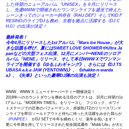
した待望のニューアルバム『UNISEX』を９月にリリース
し、先週WWWで開催されたワンマンライブを盛況で終えた
シーンきってのジョーカー的存在《RAU DEF》そしてKID F
RESINOのライブDJも務め、京都を拠点に活躍する《DJ C
H.0》の出演が決定！
最終発表！
今年4月にリリースした1stアルバム「Mars Ice House」が大
きな話題を呼び、夏にはSWEET LOVE SHOWERやUltra Ja
panなどの大型フェス出演、12月にメンバーNENEのソロア
ルバム「NENE」リリース、そして本日WWW Xでワンマン
ライブを開催する《ゆるふわギャング》、さらには《DJ TS
UBASA a.k.a JAM (YENTOWN)》、《shakke-n-warda
a》、《矢車》といった豪華DJ陣の出演も決定！
WWW、WWW X ニューイヤーパーティー開催決定！
2018年へのカウントダウンを務める注目のアクトは、10月に
待望の1s
tアルバム『MODERN TIMES』 をリリースし、フジロック、ホワイ
トステージでの圧巻のパフォー
マンス、赤坂BLITZのリリースワンマ
ンライブを即日ソールド
アウトと待ちに待った大活躍をみせた我らが
《PUNPEE》
がDJ SETで今年を締めくくり、新年を祝います！
更に今年満を持してリリースされた
初全国流通作『Mobb Life』が大ヒ