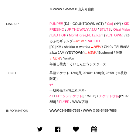
※WWW / WWW X 出入り自由
LINE UP
PUNPEE
(DJ・COUNTDOWN ACT) /
Yaeji
(NY) /
KID
FRESINO
/
JP THE WAVY
/
JJJ
/
STUTS
/
Qiezi Mabo
/
BAD HOP
/
MonyHorse
,
PETZ
,
kZm
(
YENTOWN
) / ゆ
るふわギャング
←NEW
/
RAU DEF
[DJ] KM / shakke-n-wardaa
←NEW
/ CH.0 / TSUBASA
a.k.a JAM (YENTOWN)
←NEW
/ Bushmind / 矢車
←NEW
/ YonYon
年越し蕎麦：くいしんぼうシスターズ
TICKET
早割チケット:12/4(月)20:00~ 12/8(金)23:59（※枚数
限定）
e+
一般発売:12/9(土)10:00~
e+
/
ローソンチケット
[L:
75103
] /
チケットぴあ
[P:102-
858] /
iFLYER
/ WWW店頭
INFORMATION
WWW 03-5458-7685 / WWW X 03-5458-7688