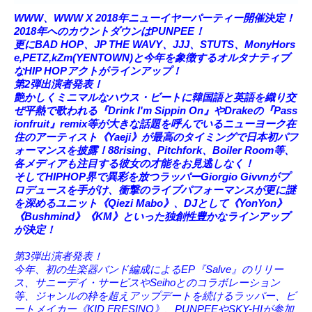
WWW、WWW X 2018年ニューイヤーパーティー開催決定！
2018年へのカウントダウンはPUNPEE！
更にBAD HOP、JP THE WAVY、JJJ、STUTS、MonyHors
e,PETZ,kZm(YENTOWN)と
今年を象徴するオルタナティブ
なHIP HOPアクトがラインアップ！
第2弾出演者発表！
艶かしくミニマルなハウス・ビートに韓国語と英語を織り交
ぜ平熱で歌われる『Drink I'm Sippin On』やDrakeの『Pass
ionfruit』remix等が大きな話題を呼んでいるニューヨーク在
住のアーティスト《Yaeji》が最高のタイミングで日本初パフ
ォーマンスを披露！88rising、Pitchfork、Boiler Room等、
各メディアも注目する彼女の才能をお見逃しなく！
そしてHIPHOP界で異彩を放つラッパーGiorgio Givvnがプ
ロデュースを手がけ、衝撃のライブパフォーマンスが更に謎
を深めるユニット《Qiezi Mabo》、DJとして《YonYon》
《Bushmind》《KM》といった独創性豊かなラインアップ
が決定！
第3弾出演者発表！
今年、初の生楽器バンド編成によるEP『Salve』のリリー
ス、サニーデイ・サービスやSeihoとのコラボレーション
等、ジャンルの枠を超えアップデートを続けるラッパー、ビ
ートメイカー《KID FRESINO》、PUNPEEやSKY-HIが参加