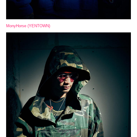
MonyHorse
(
YENTOWN
)