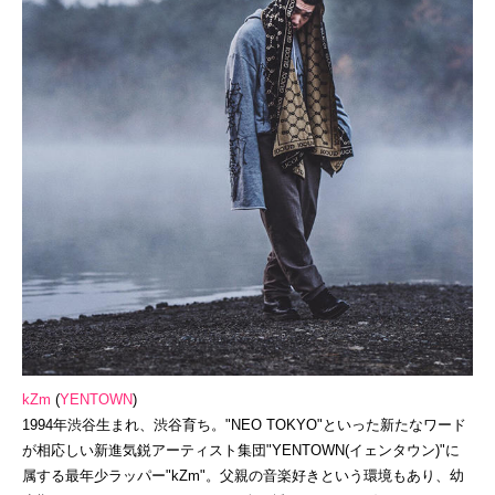
kZm
(
YENTOWN
)
1994年渋谷生まれ、渋谷育ち。"NEO TOKYO"といった新たなワード
が相応しい新進気鋭アーティスト集団"YENTOWN(イェンタウン)"に
属する最年少ラッパー"kZm"。父親の音楽好きという環境もあり、幼