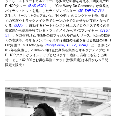
ットし、
ストリートカルチャーにも多大な影響を
与える川崎拠点のH
I
P HOPクルー
《BAD HOP》
、
『Cho Wavy De Gomenne』が爆発的
バイラル・
ヒットを起こしたライジングスター
《JP THE WAVY》
、
2月にリリースした2ndアルバム『HIKARI』
の
ロングヒット他、数多
くの
客演やトラックメイク等でシーンの中
で欠かせない存在となって
いる
《JJJ》
、
躍動するビートセンス
と極上のメロウネスで
多くの音
楽家達から信頼を得ているトラック
メイカー/MPCプレイヤー
《STUT
S》
、
MONYPETZJNKMNの初フィジカル作品リリース、
kZmの数多
くの客演等、今年も
メンバーそれぞ
れ独自の活躍をみ
せる気鋭のHIPH
OP集団"
YENTOWN"から
《
MonyHorse、PETZ、kZm》
と、
まさに2
017年を象徴し、2018年へ向け更に期待を集
めるオ
ルタナティブなHI
P HOPアクトがラインアップとなります！
追加出演者にも乞うご期
待！そして
¥2,300とお得な早割チケット(枚数限定)
は本日から５日間
限定で販売！