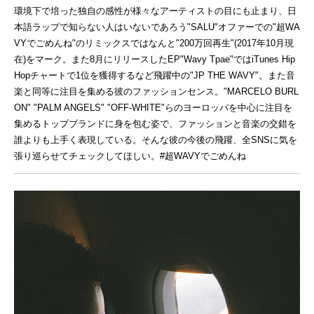
環境下で培った独自の感性が様々なアーティストの目にも止まり、日
本語ラップで知らない人はいないであろう"SALU"オファーでの"超WA
VYでごめんね"のリミックスではなんと"200万回再生"(2017年10月現
在)をマーク。また8月にリリースしたEP"Wavy Tpae"ではiTunes Hip
Hopチャートで1位を獲得するなど飛躍中の"JP THE WAVY"。また音
楽と同等に注目を集める彼のファッションセンス。"MARCELO BURL
ON" "PALM ANGELS" "OFF-WHITE"らのヨーロッパを中心に注目を
集めるトップブランドに身を包む姿で、ファッションと音楽の交錯を
誰よりも上手く表現している。そんな彼の今後の飛躍、全SNSに気を
張り巡らせてチェックしてほしい。#超WAVYでごめんね