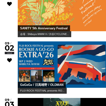
SANITY 5th Anniversary Festival
会場 : Shibuya WWW X / 渋谷CYCLONE...
09
/
02
Wed
GeGeGe / 日髙晴野 / OLDMAN
FUJI ROCK FESTIVAL presents RO...
09
/
03