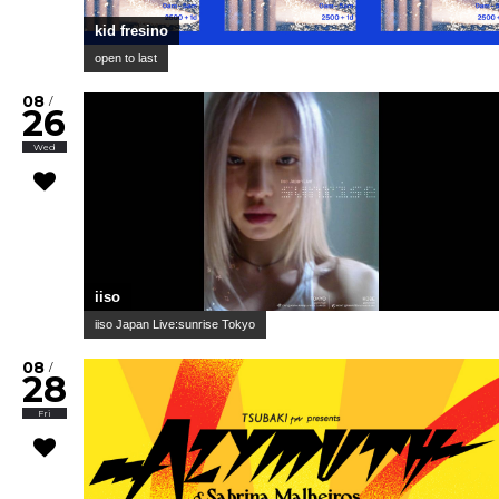
kid fresino
open to last
08
/
26
Wed
iiso
iiso Japan Live:sunrise Tokyo
08
/
28
Fri