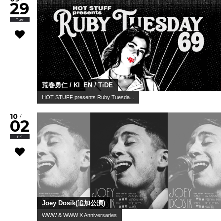
29
Tue
荒巻勇仁 / KI_EN / TiDE
HOT STUFF presents Ruby Tuesda...
10
/
02
Fri
Joey Dosik(追加公演)
WWW & WWW X Anniversaries