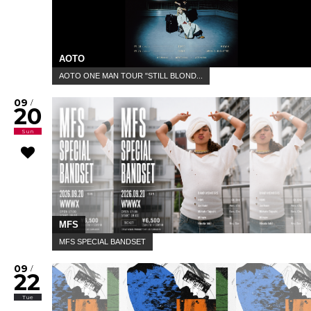
AOTO
AOTO ONE MAN TOUR "STILL BLOND...
09
/
20
Sun
MFS
MFS SPECIAL BANDSET
09
/
22
Tue