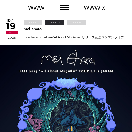
10
/
19
WWW
WWW X
WWWβ
mei ehara
Sun
mei ehara 3rd album''All About McGuffin’’ リリース記念ワンマンライブ
2025