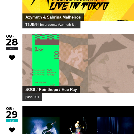
Azymuth & Sabrina Malheiros
TSUBAKI fm presents Azymuth & ...
08
/
28
Fri
SOGI / Pointhope / Hue Ray
βase-001
08
/
29
Sat