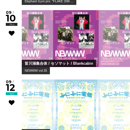
Elephant Gym pre. "FLAKE 20th ...
09
/
10
Thu
皆川溺集合体 / セソマット / Blankcabin
NEWWW vol.35
09
/
12
Sat