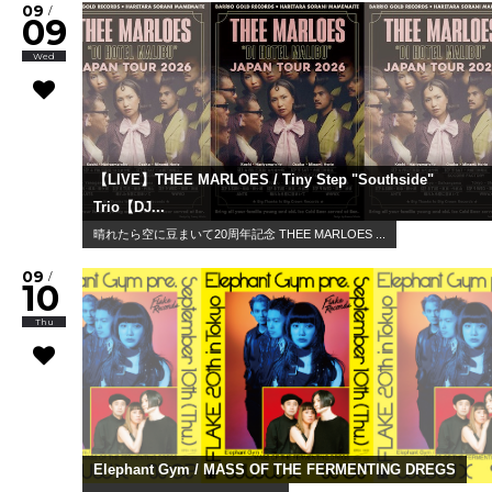
09
/
09
Wed
【LIVE】THEE MARLOES / Tiny Step "Southside"
Trio【DJ...
晴れたら空に豆まいて20周年記念 THEE MARLOES ...
09
/
10
Thu
Elephant Gym / MASS OF THE FERMENTING DREGS