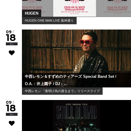
HUGEN
HUGEN ONE MAN LIVE 風神通り
09
/
18
Fri
中西レモン＆すずめのティアーズ Special Band Set /
O.A.：井上園子 / DJ：...
中西レモン 『夜明け烏の渡るまで』リリースライブ
09
/
18
Fri