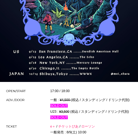
OPEN/START
17:00 / 18:00
ADV./DOOR
一般 :
¥4,500
(税込 / スタンディング / ドリンク代別)
SOLD OUT
U23 :
¥3,500
(税込 / スタンディング / ドリンク代別)
SOLD OUT
TICKET
e＋
/
チケットぴあ
/
ローソン
一般発売 : 8/9(土) 10:00