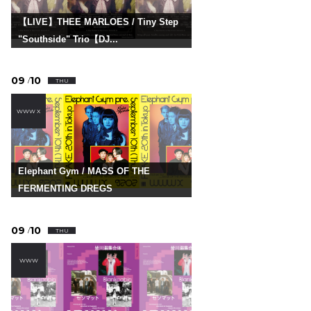
【LIVE】THEE MARLOES / Tiny Step
"Southside" Trio【DJ...
09
10
/
THU
WWW X
Elephant Gym / MASS OF THE
FERMENTING DREGS
09
10
/
THU
WWW