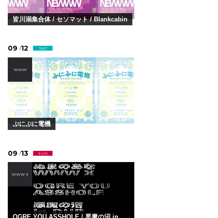
皆川溺集合体 / セソマット / Blankcabin
09
12
/
SAT
WWW
ぷにぷに電機
09
13
/
SUN
WWW X
OGRE YOU ASSHOLE / 悪魔の沼 in