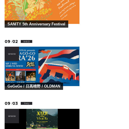
SANITY 5th Anniversary Festival
09
02
/
WED
WWW
GeGeGe / 日髙晴野 / OLDMAN
09
03
/
THU
WWW