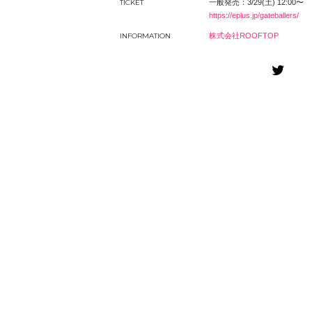
TICKET
一般発売：3/29(土) 12:00〜
https://
eplus.jp/gateballers/
INFORMATION
株式会社
ROOFTOP