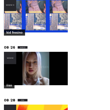
WWW X
kid fresino
08
26
/
WED
WWW
iiso
08
28
/
FRI