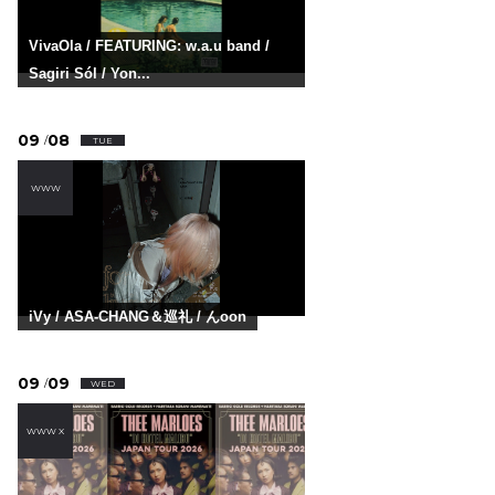
VivaOla / FEATURING: w.a.u band /
Sagiri Sól / Yon...
09
08
/
TUE
WWW
iVy / ASA-CHANG＆巡礼 / んoon
09
09
/
WED
WWW X