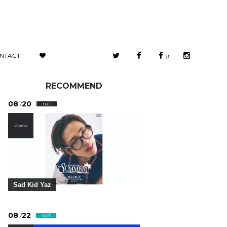
NTACT
β
RECOMMEND
08
20
/
THU
WWW
Sad Kid Yaz
08
22
/
SAT