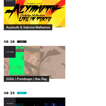
WWW X
Azymuth & Sabrina Malheiros
08
28
/
FRI
WWWβ
SOGI / Pointhope / Hue Ray
08
29
/
SAT
WWW