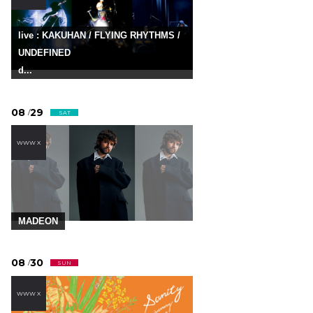
live : KAKUHAN / FLYING RHYTHMS /
UNDEFINED
d...
08
29
/
SAT
WWW X
MADEON
08
30
/
SUN
WWW X