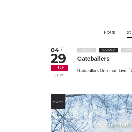
HOME
SC
04
/
WWW
WWW X
WW
29
Gateballers
TUE
Gateballers One-man Live「
2025
WWW X