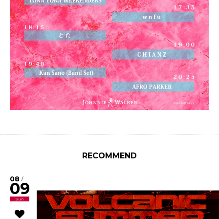
RECOMMEND
08
/
09
Sun