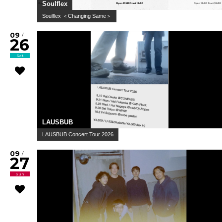
Soulflex
Soulflex ＜Changing Same＞
09
/
26
Sat
LAUSBUB
LAUSBUB Concert Tour 2026
09
/
27
Sun