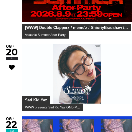
[WWW] Double Clapperz / meme'z / ShioriyBradshaw /...
Volcanic Summer After Party
08
/
20
Thu
Sad Kid Yaz
WWW presents Sad Kid Yaz ONE-M...
08
/
22
Sat