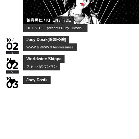
荒巻勇仁 / KI_EN / TiDE
HOT STUFF presents Ruby Tuesda...
10
/
02
Fri
Joey Dosik(追加公演)
WWW & WWW X Anniversaries
10
/
02
Fri