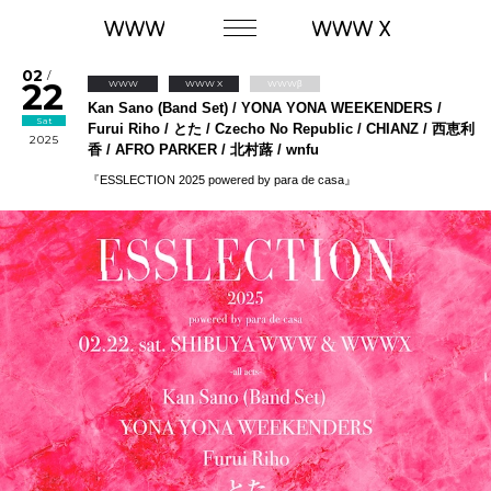
02
/
22
WWW
WWW X
WWWβ
Kan Sano (Band Set) / YONA YONA WEEKENDERS /
Sat
Furui Riho / とた / Czecho No Republic / CHIANZ / 西恵利
2025
香 / AFRO PARKER / 北村蕗 / wnfu
『ESSLECTION 2025 powered by para de casa』