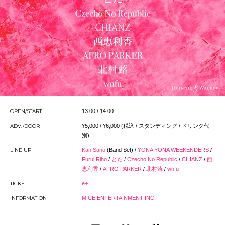
OPEN/START
13:00 / 14:00
ADV./DOOR
¥5,000 / ¥6,000 (税込 / スタンディング / ドリンク代
別)
LINE UP
Kan Sano
(Band Set) /
YONA YONA WEEKENDERS
/
Furui Riho
/
とた
/
Czecho No Republic
/
CHIANZ
/
西
恵利香
/
AFRO PARKER
/
北村蕗
/
wnfu
TICKET
e+
INFORMATION
MICE ENTERTAINMENT INC.