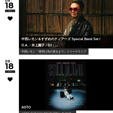
09
/
18
Fri
中西レモン＆すずめのティアーズ Special Band Set /
O.A.：井上園子 / DJ：...
中西レモン 『夜明け烏の渡るまで』リリースライブ
09
/
18
Fri
AOTO