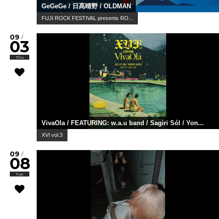
GeGeGe / 日髙晴野 / OLDMAN
FUJI ROCK FESTIVAL presents RO...
09
/
03
Thu
VivaOla / FEATURING: w.a.u band / Sagiri Sól / Yon...
XVI vol.3
09
/
08
Tue