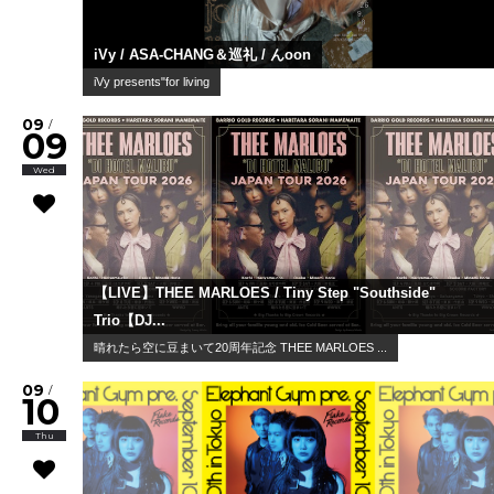
iVy / ASA-CHANG＆巡礼 / んoon
iVy presents"for living
09
/
09
Wed
【LIVE】THEE MARLOES / Tiny Step "Southside"
Trio【DJ...
晴れたら空に豆まいて20周年記念 THEE MARLOES ...
09
/
10
Thu