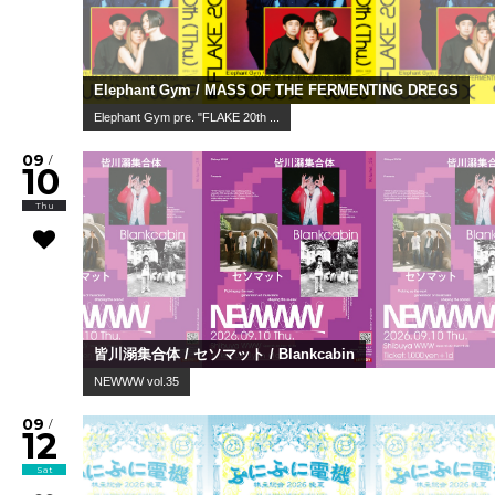
Elephant Gym / MASS OF THE FERMENTING DREGS
Elephant Gym pre. "FLAKE 20th ...
09
/
10
Thu
皆川溺集合体 / セソマット / Blankcabin
NEWWW vol.35
09
/
12
Sat