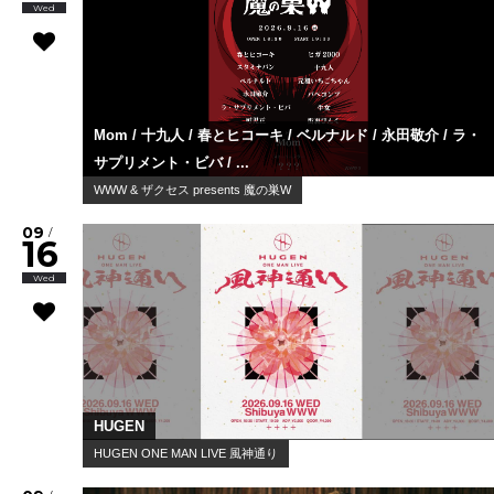
Wed
Mom / 十九人 / 春とヒコーキ / ベルナルド / 永田敬介 / ラ・
サプリメント・ビバ / ...
WWW & ザクセス presents 魔の巣W
09
/
16
Wed
HUGEN
HUGEN ONE MAN LIVE 風神通り