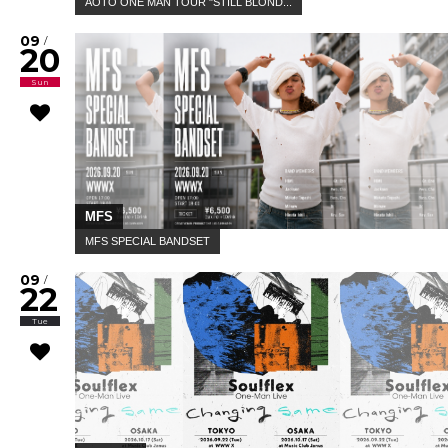
AOTO ONE MAN TOUR "STILL BLOND...
09
/
20
Sun
MFS
MFS SPECIAL BANDSET
09
/
22
Tue