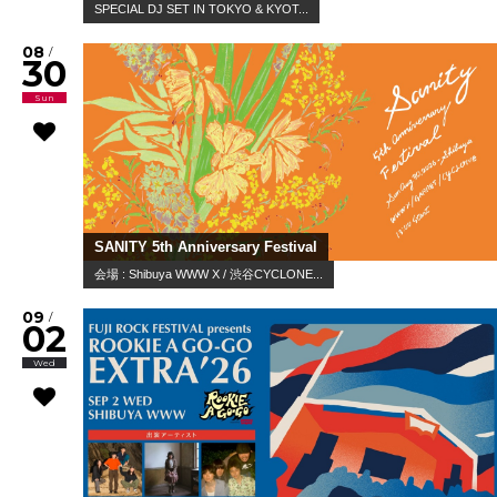
SPECIAL DJ SET IN TOKYO & KYOT...
08
/
30
Sun
SANITY 5th Anniversary Festival
会場 : Shibuya WWW X / 渋谷CYCLONE...
09
/
02
Wed