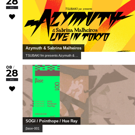
28
Fri
Azymuth & Sabrina Malheiros
TSUBAKI fm presents Azymuth & ...
08
/
28
Fri
SOGI / Pointhope / Hue Ray
βase-001