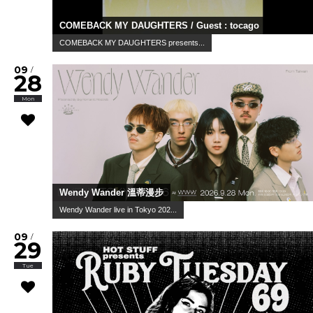
COMEBACK MY DAUGHTERS / Guest : tocago
COMEBACK MY DAUGHTERS presents...
09
/
28
Mon
Wendy Wander 溫蒂漫步
Wendy Wander live in Tokyo 202...
09
/
29
Tue