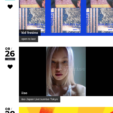
kid fresino
open to last
08
/
26
Wed
iiso
iiso Japan Live:sunrise Tokyo
08
/