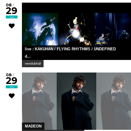
08
/
29
Sat
live : KAKUHAN / FLYING RHYTHMS / UNDEFINED
d...
newdubhall
08
/
29
Sat
MADEON