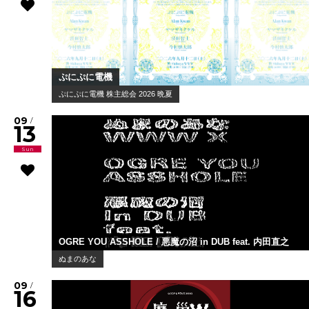
ぷにぷに電機
ぷにぷに電機 株主総会 2026 晩夏
09
/
13
Sun
OGRE YOU ASSHOLE / 悪魔の沼 in DUB feat. 内田直之
ぬまのあな
09
/
16