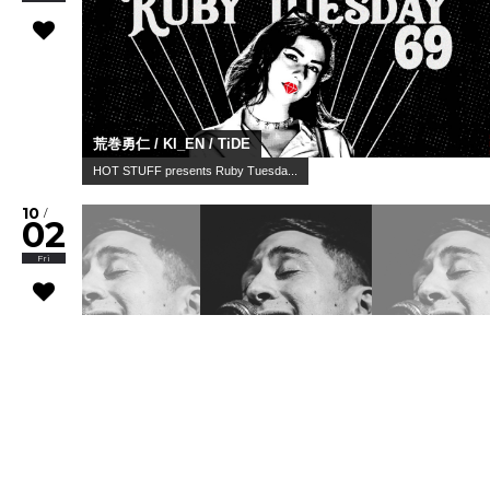
荒巻勇仁 / KI_EN / TiDE
HOT STUFF presents Ruby Tuesda...
10
/
02
Fri
Joey Dosik(追加公演)
WWW & WWW X Anniversaries
10
/