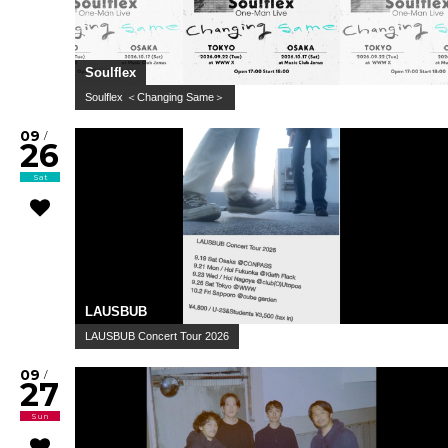
Soulflex
Soulflex ＜Changing Same＞
09
/
26
Sat
LAUSBUB
LAUSBUB Concert Tour 2026
09
/
27
Sun