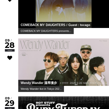
COMEBACK MY DAUGHTERS / Guest : tocago
COMEBACK MY DAUGHTERS presents...
09
/
28
Mon
Wendy Wander 溫蒂漫步
Wendy Wander live in Tokyo 202...
09
/
29
Tue