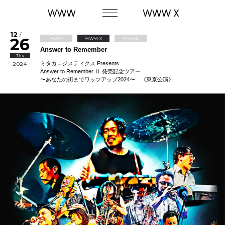
12
/
26
WWW
WWW X
WWWβ
Answer to Remember
Thu
ミタカロジスティクス Presents
2024
Answer to Remember Ⅱ 発売記念ツアー
〜あなたの街までワッツアップ2024〜 《東京公演》