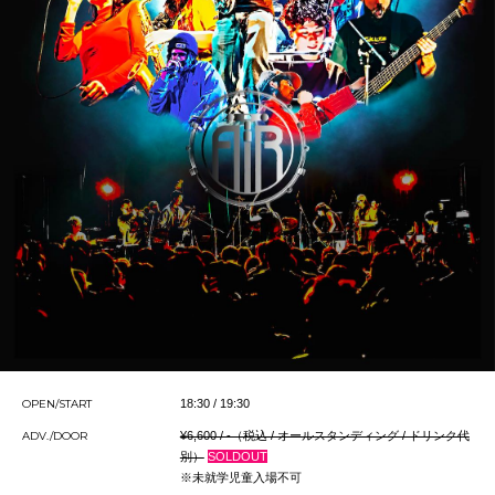
OPEN/START
18:30 / 19:30
ADV./DOOR
¥6,600 / -（税込 / オールスタンディング / ドリンク代
別）
SOLDOUT
※未就学児童入場不可