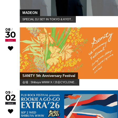
MADEON
SPECIAL DJ SET IN TOKYO & KYOT...
08
/
30
Sun
SANITY 5th Anniversary Festival
会場 : Shibuya WWW X / 渋谷CYCLONE...
09
/
02
Wed