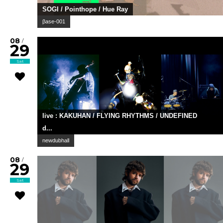
SOGI / Pointhope / Hue Ray
βase-001
08
/
29
Sat
live : KAKUHAN / FLYING RHYTHMS / UNDEFINED
d...
newdubhall
08
/
29
Sat