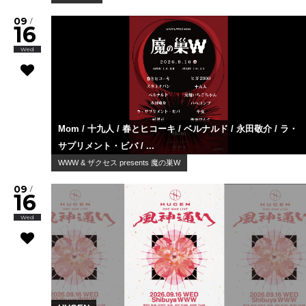
09
/
16
Wed
Mom / 十九人 / 春とヒコーキ / ベルナルド / 永田敬介 / ラ・
サプリメント・ビバ / ...
WWW & ザクセス presents 魔の巣W
09
/
16
Wed