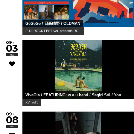
GeGeGe / 日髙晴野 / OLDMAN
FUJI ROCK FESTIVAL presents RO...
09
/
03
Thu
VivaOla / FEATURING: w.a.u band / Sagiri Sól / Yon...
XVI vol.3
09
/
08
Tue