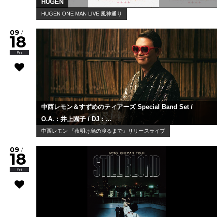
HUGEN
HUGEN ONE MAN LIVE 風神通り
09
/
18
Fri
中西レモン＆すずめのティアーズ Special Band Set /
O.A.：井上園子 / DJ：...
中西レモン 『夜明け烏の渡るまで』リリースライブ
09
/
18
Fri