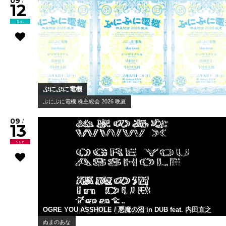
09
/
12
Sat
ぷにぷに電機
ぷにぷに電機 株主総会 2026 晩夏
09
/
13
Sun
OGRE YOU ASSHOLE / 悪魔の沼 in DUB feat. 内田直之
ぬまのあな