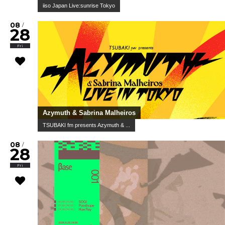
iiso Japan Live:sunrise Tokyo
08
/
28
Fri
Azymuth & Sabrina Malheiros
TSUBAKI fm presents Azymuth & ...
08
/
28
Fri