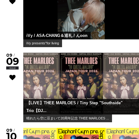
iVy / ASA-CHANG＆巡礼 / んoon
iVy presents"for living
09
/
09
Wed
【LIVE】THEE MARLOES / Tiny Step "Southside"
Trio【DJ...
晴れたら空に豆まいて20周年記念 THEE MARLOES ...
09
/
10