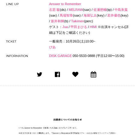
LINE UP
Answer to Remember
石若 駿
(ds) /
MELRAW
(sax) /
佐瀬悠輔
(tp) /
中島朱葉
(sax) /
馬場智章
(sax) /
海堀弘太
(key) /
若井優也
(key)
/
新井和輝
(b) /
Taikimen
(perc)
ゲスト：
Jua
/
甲田まひる
/
HIMI
※出演キャンセル(詳
細は下記をご確認ください)
TICKET
一般発売：10月26日(土)10:00~
ぴあ
INFORMATION
DISK GARAGE
050-5533-0888 (平日12:00〜15:00)