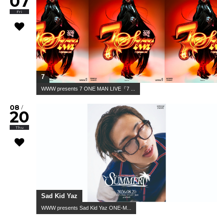
07
Fri
7
WWW presents 7 ONE MAN LIVE『7 ...
08
/
20
Thu
Sad Kid Yaz
WWW presents Sad Kid Yaz ONE-M...