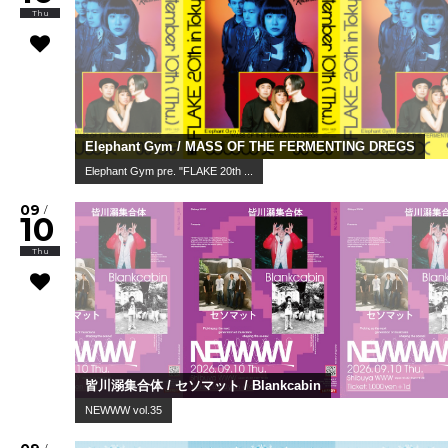
Thu
Elephant Gym / MASS OF THE FERMENTING DREGS
Elephant Gym pre. "FLAKE 20th ...
09
/
10
Thu
皆川溺集合体 / セソマット / Blankcabin
NEWWW vol.35