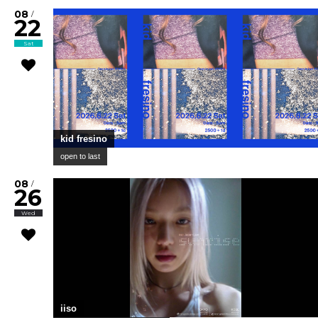
08
/
22
Sat
kid fresino
open to last
08
/
26
Wed
iiso