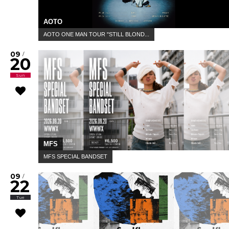
AOTO
AOTO ONE MAN TOUR "STILL BLOND...
09
/
20
Sun
MFS
MFS SPECIAL BANDSET
09
/
22
Tue