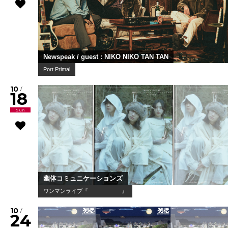
Newspeak / guest : NIKO NIKO TAN TAN
Port Primal
10
/
18
Sun
幽体コミュニケーションズ
ワンマンライブ『 』
10
/
24