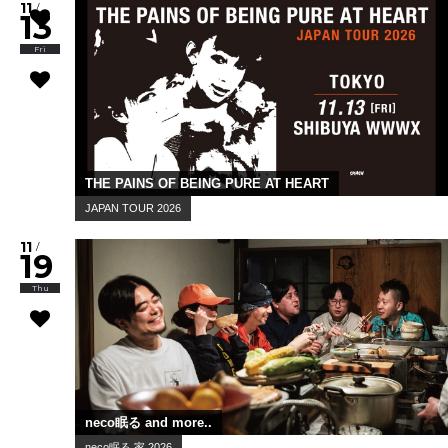
imakinn records presents Texas...
11
/
08
Sun
ACO
『MULIEBRITY〜ACO 30th Anniversa...
11
/
11
Wed