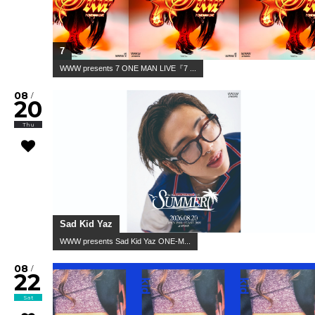
7
WWW presents 7 ONE MAN LIVE『7 ...
08
/
20
Thu
Sad Kid Yaz
WWW presents Sad Kid Yaz ONE-M...
08
/
22
Sat