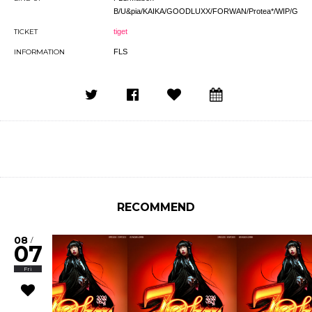
B/U&pia/KAIKA/GOODLUXX/FORWAN/Protea*/WIP/GiFT
TICKET
tiget
INFORMATION
FLS
RECOMMEND
08
/
07
Fri