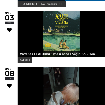
FUJI ROCK FESTIVAL presents RO...
09
/
03
Thu
VivaOla / FEATURING: w.a.u band / Sagiri Sól / Yon...
XVI vol.3
09
/
08
Tue