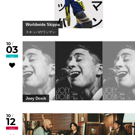
Worldwide Skippa
スキッパのワンマン
10
/
03
Sat
Joey Dosik
10
/
12
Mon