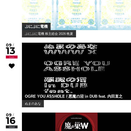
ぷにぷに電機
ぷにぷに電機 株主総会 2026 晩夏
09
/
13
Sun
OGRE YOU ASSHOLE / 悪魔の沼 in DUB feat. 内田直之
ぬまのあな
09
/
16
Wed