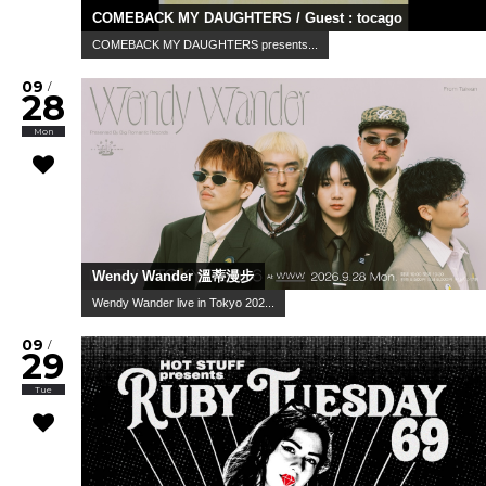
COMEBACK MY DAUGHTERS / Guest : tocago
COMEBACK MY DAUGHTERS presents...
09
/
28
Mon
Wendy Wander 溫蒂漫步
Wendy Wander live in Tokyo 202...
09
/
29
Tue