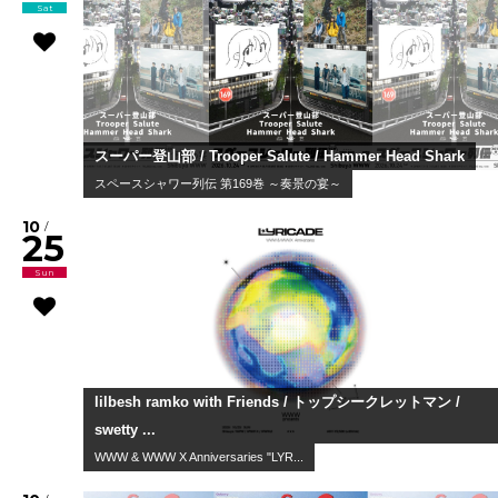
Sat
スーパー登山部 / Trooper Salute / Hammer Head Shark
スペースシャワー列伝 第169巻 ～奏景の宴～
10
/
25
Sun
lilbesh ramko with Friends / トップシークレットマン /
swetty ...
WWW & WWW X Anniversaries "LYR...