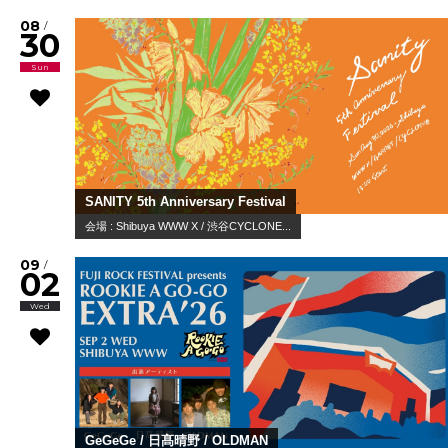
08
/
30
Sun
SANITY 5th Anniversary Festival
会場 : Shibuya WWW X / 渋谷CYCLONE...
09
/
02
Wed
GeGeGe / 日髙晴野 / OLDMAN