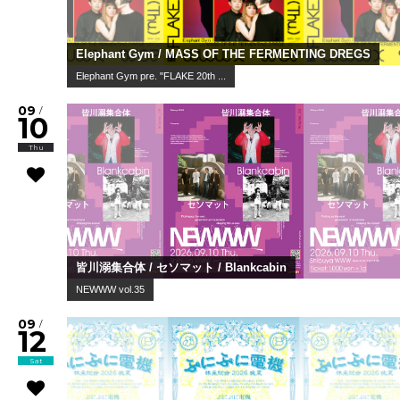
Elephant Gym / MASS OF THE FERMENTING DREGS
Elephant Gym pre. "FLAKE 20th ...
09
/
10
Thu
皆川溺集合体 / セソマット / Blankcabin
NEWWW vol.35
09
/
12
Sat