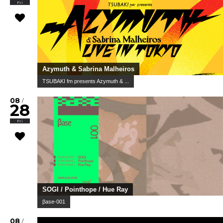
Fri
Azymuth & Sabrina Malheiros
TSUBAKI fm presents Azymuth & ...
08
/
28
Fri
SOGI / Pointhope / Hue Ray
βase-001
08
/