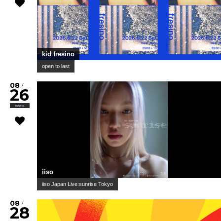
kid fresino
open to last
08
/
26
Wed
iiso
iiso Japan Live:sunrise Tokyo
08
/
28