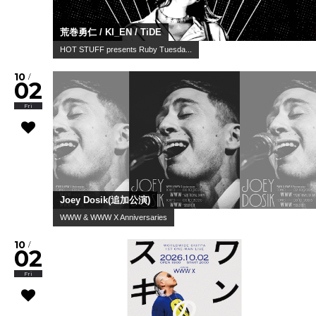
荒巻勇仁 / KI_EN / TiDE
HOT STUFF presents Ruby Tuesda...
10
/
02
Fri
Joey Dosik(追加公演)
WWW & WWW X Anniversaries
10
/
02
Fri