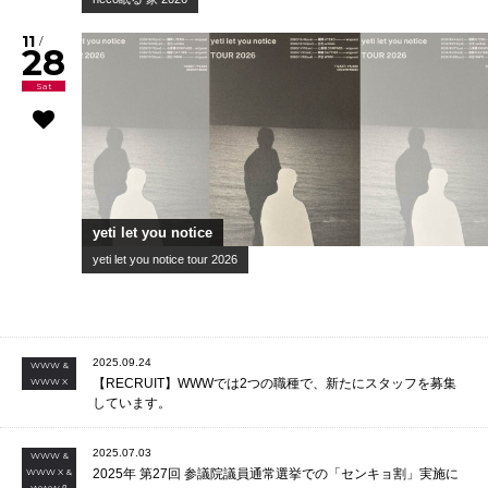
田我流
田我流ノ日 2026
11
/
13
Fri
THE PAINS OF BEING PURE AT HEART
JAPAN TOUR 2026
11
/
19
Thu