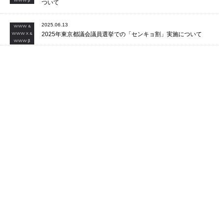
neco眠る and more..
neco眠る 家 2026
11
/
28
Sat
yeti let you notice
yeti let you notice tour 2026
2025.09.24
WWW &
WWW X
【RECRUIT】WWWでは2つの職種で、新たにスタッフを募集