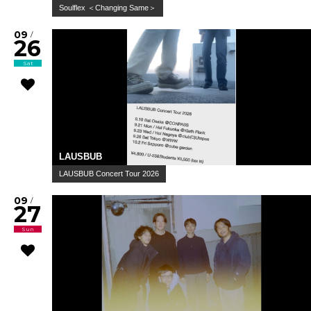
Soulflex ＜Changing Same＞
09
/
26
Sat
LAUSBUB
LAUSBUB Concert Tour 2026
09
/
27
Sun