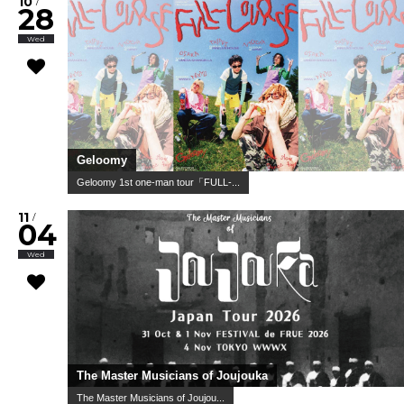
10
/
28
Wed
Geloomy
Geloomy 1st one-man tour「FULL-...
11
/
04
Wed
The Master Musicians of Joujouka
The Master Musicians of Joujou...