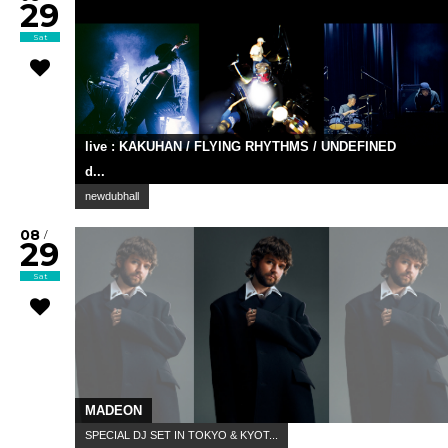
29
Sat
live : KAKUHAN / FLYING RHYTHMS / UNDEFINED
d...
newdubhall
08
/
29
Sat
MADEON
SPECIAL DJ SET IN TOKYO & KYOT...