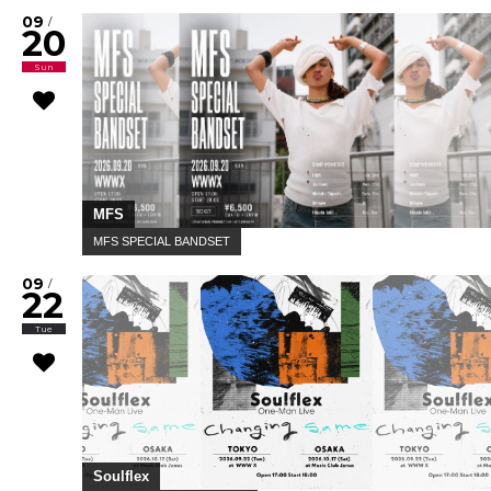
09
/
20
Sun
MFS
MFS SPECIAL BANDSET
09
/
22
Tue
Soulflex