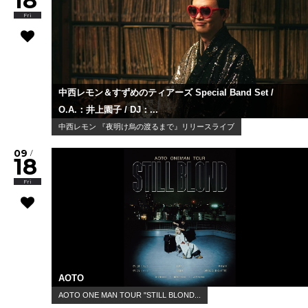
18
Fri
中西レモン＆すずめのティアーズ Special Band Set /
O.A.：井上園子 / DJ：...
中西レモン 『夜明け烏の渡るまで』リリースライブ
09
/
18
Fri
AOTO
AOTO ONE MAN TOUR "STILL BLOND...