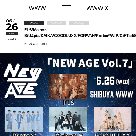
06
/
26
WWW
WWW X
WWWβ
FLS/Maison
Wed
B/U&pia/KAIKA/GOODLUXX/FORWAN/Protea*/WIP/GiFTed
2024
NEW AGE Vol.7