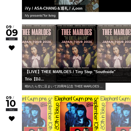
iVy / ASA-CHANG＆巡礼 / んoon
iVy presents"for living
09
/
09
Wed
【LIVE】THEE MARLOES / Tiny Step "Southside"
Trio【DJ...
晴れたら空に豆まいて20周年記念 THEE MARLOES ...
09
/
10
Thu