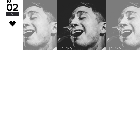
10
/
02
Fri
Joey Dosik(追加公演)
WWW & WWW X Anniversaries
10
/
02
Fri
Worldwide Skippa