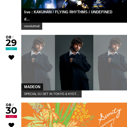
live : KAKUHAN / FLYING RHYTHMS / UNDEFINED
d...
newdubhall
08
/
29
Sat
MADEON
SPECIAL DJ SET IN TOKYO & KYOT...
08
/
30
Sun