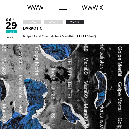
06
/
29
WWW
WWW X
WWWβ
DARKOTIC
Sat
Golpe Mortal / Herbalistek / Mars89 / TEI TEI / the2$
2024