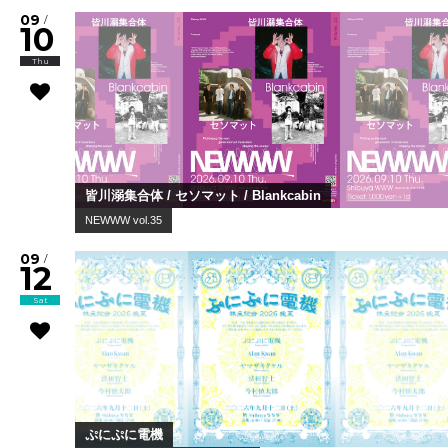
09
/
10
Thu
皆川溺集合体 / セソマット / Blankcabin
NEWWW vol.35
09
/
12
Sat
ぷにぷに電機