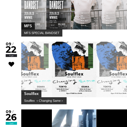
MFS
MFS SPECIAL BANDSET
09
/
22
Tue
Soulflex
Soulflex ＜Changing Same＞
09
/
26
Sat