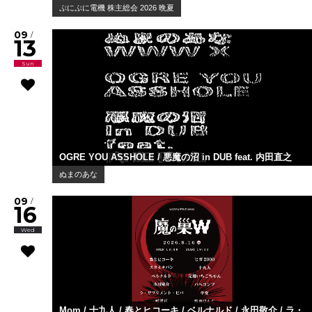
ぷにぷに電機 株主総会 2026 晩夏
09
/
13
Sun
OGRE YOU ASSHOLE / 悪魔の沼 in DUB feat. 内田直之
ぬまのあな
09
/
16
Wed
Mom / 十九人 / 春とヒコーキ / ベルナルド / 永田敬介 / ラ・