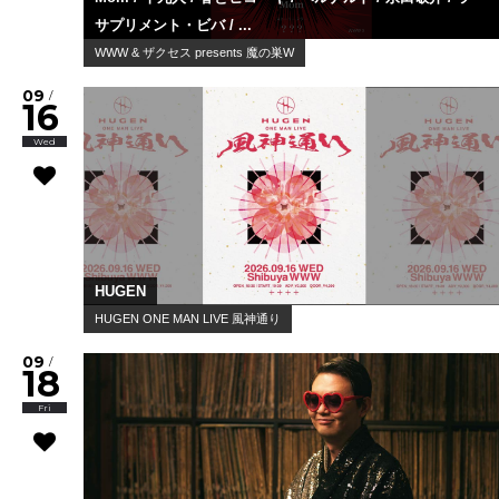
サプリメント・ビバ / ...
WWW & ザクセス presents 魔の巣W
09
/
16
Wed
HUGEN
HUGEN ONE MAN LIVE 風神通り
09
/
18
Fri