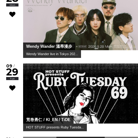
Mon
Wendy Wander 溫蒂漫步
Wendy Wander live in Tokyo 202...
09
/
29
Tue
荒巻勇仁 / KI_EN / TiDE
HOT STUFF presents Ruby Tuesda...