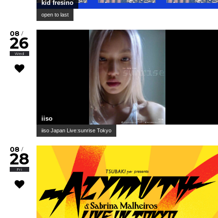
kid fresino
open to last
08
/
26
Wed
iiso
iiso Japan Live:sunrise Tokyo
08
/
28
Fri