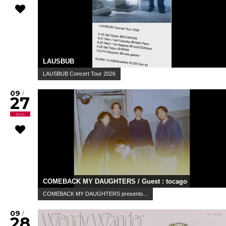
LAUSBUB
LAUSBUB Concert Tour 2026
09
/
27
Sun
COMEBACK MY DAUGHTERS / Guest : tocago
COMEBACK MY DAUGHTERS presents...
09
/
28