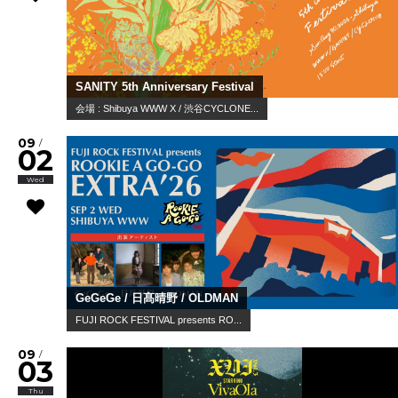
SANITY 5th Anniversary Festival
会場 : Shibuya WWW X / 渋谷CYCLONE...
09
/
02
Wed
GeGeGe / 日髙晴野 / OLDMAN
FUJI ROCK FESTIVAL presents RO...
09
/
03
Thu