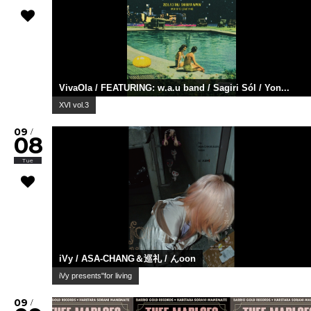
VivaOla / FEATURING: w.a.u band / Sagiri Sól / Yon...
XVI vol.3
09
/
08
Tue
iVy / ASA-CHANG＆巡礼 / んoon
iVy presents"for living
09
/