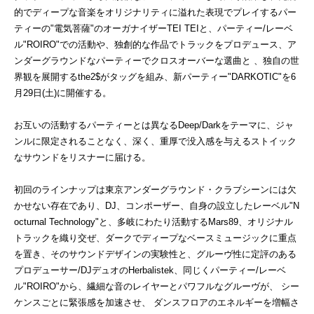
的でディープな音楽をオリジナリティに溢れた表現でプレイするパー
ティーの"電気菩薩"のオーガナイザーTEI TEIと、パーティー/レーベ
ル"ROIRO"での活動や、独創的な作品でトラックをプロデュース、ア
ンダーグラウンドなパーティーでクロスオーバーな選曲と 、独自の世
界観を展開するthe2$がタッグを組み、新パーティー"DARKOTIC"を6
月29日(土)に開催する。
お互いの活動するパーティーとは異なるDeep/Darkをテーマに、ジャ
ンルに限定されることなく、深く、重厚で没入感を与えるストイック
なサウンドをリスナーに届ける。
初回のラインナップは東京アンダーグラウンド・クラブシーンには欠
かせない存在であり、DJ、コンポーザー、自身の設立したレーベル"N
octurnal Technology"と、多岐にわたり活動するMars89、オリジナル
トラックを織り交ぜ、ダークでディープなベースミュージックに重点
を置き、そのサウンドデザインの実験性と、グルーヴ性に定評のある
プロデューサー/DJデュオのHerbalistek、同じくパーティー/レーベ
ル"ROIRO"から、繊細な音のレイヤーとパワフルなグルーヴが、 シー
ケンスごとに緊張感を加速させ、 ダンスフロアのエネルギーを増幅さ