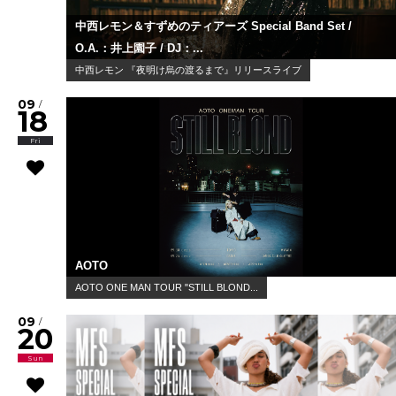
中西レモン＆すずめのティアーズ Special Band Set /
O.A.：井上園子 / DJ：...
中西レモン 『夜明け烏の渡るまで』リリースライブ
09
/
18
Fri
AOTO
AOTO ONE MAN TOUR "STILL BLOND...
09
/
20
Sun