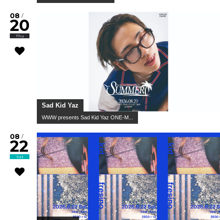
08
/
20
Thu
Sad Kid Yaz
WWW presents Sad Kid Yaz ONE-M...
08
/
22
Sat