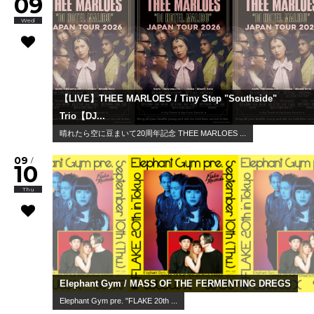
09
Wed
【LIVE】THEE MARLOES / Tiny Step "Southside"
Trio【DJ...
晴れたら空に豆まいて20周年記念 THEE MARLOES ...
09
/
10
Thu
Elephant Gym / MASS OF THE FERMENTING DREGS
Elephant Gym pre. "FLAKE 20th ...