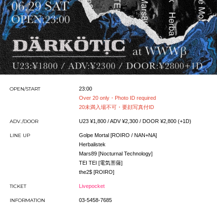
OPEN/START
23:00
Over 20 only・Photo ID required
20未満入場不可・要顔写真付ID
ADV./DOOR
U23 ¥1,800 / ADV ¥2,300 / DOOR ¥2,800 (+1D)
LINE UP
Golpe Mortal [ROIRO / NAN+NA]
Herbalistek
Mars89 [Nocturnal Technology]
TEI TEI [電気菩薩]
the2$ [ROIRO]
TICKET
Livepocket
INFORMATION
03-5458-7685