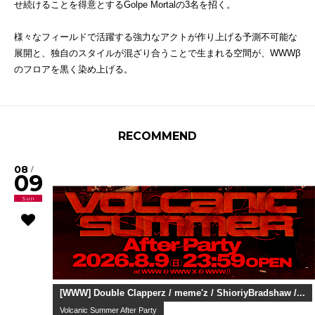
せ続けることを得意とするGolpe Mortalの3名を招く。
様々なフィールドで活躍する強力なアクトが作り上げる予測不可能な
展開と、独自のスタイルが混ざり合うことで生まれる空間が、WWWβ
のフロアを黒く染め上げる。
RECOMMEND
08
/
09
Sun
[WWW] Double Clapperz / meme'z / ShioriyBradshaw /...
Volcanic Summer After Party