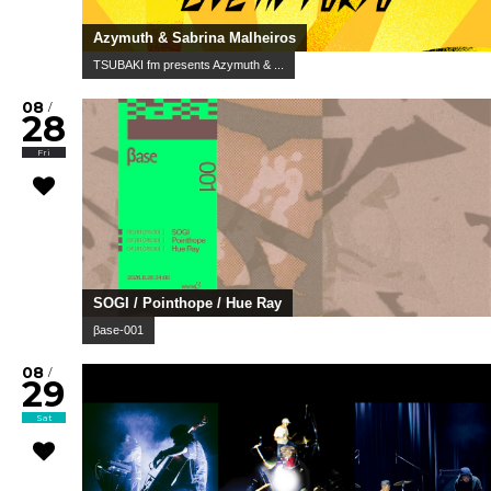
Azymuth & Sabrina Malheiros
TSUBAKI fm presents Azymuth & ...
08
/
28
Fri
SOGI / Pointhope / Hue Ray
βase-001
08
/
29
Sat