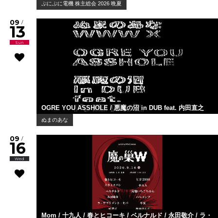
ぷにぷに電機 株主総会 2026 晩夏
09
/
13
Sun
OGRE YOU ASSHOLE / 悪魔の沼 in DUB feat. 内田直之
ぬまのあな
09
/
16
Wed
Mom / 十九人 / 春とヒコーキ / ベルナルド / 永田敬介 / ラ・