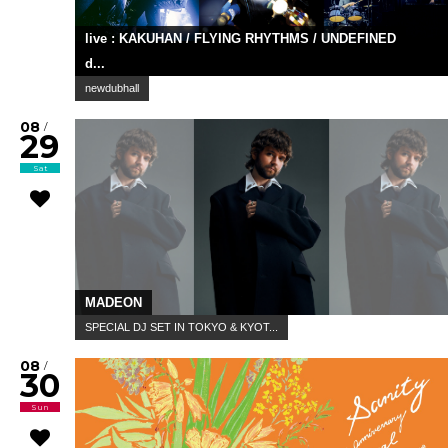
live : KAKUHAN / FLYING RHYTHMS / UNDEFINED
d...
newdubhall
08
/
29
Sat
MADEON
SPECIAL DJ SET IN TOKYO & KYOT...
08
/
30
Sun