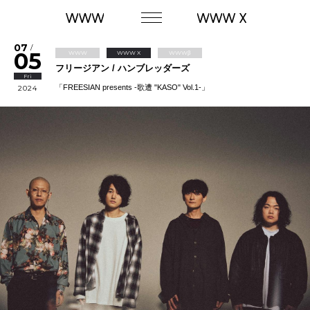
07
/
05
WWW
WWW X
WWWβ
フリージアン / ハンブレッダーズ
Fri
「FREESIAN presents -歌遭 "KASO" Vol.1-」
2024