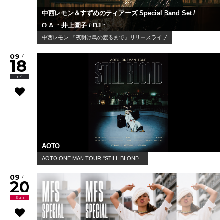
中西レモン＆すずめのティアーズ Special Band Set /
O.A.：井上園子 / DJ：...
中西レモン 『夜明け烏の渡るまで』リリースライブ
09
/
18
Fri
AOTO
AOTO ONE MAN TOUR "STILL BLOND...
09
/
20
Sun