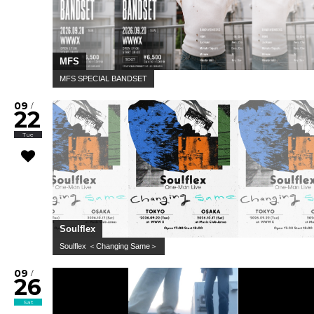
MFS
MFS SPECIAL BANDSET
09
/
22
Tue
Soulflex
Soulflex ＜Changing Same＞
09
/
26
Sat