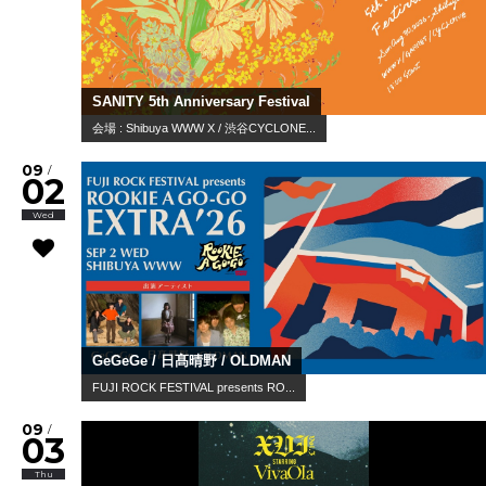
SANITY 5th Anniversary Festival
会場 : Shibuya WWW X / 渋谷CYCLONE...
09
/
02
Wed
GeGeGe / 日髙晴野 / OLDMAN
FUJI ROCK FESTIVAL presents RO...
09
/
03
Thu