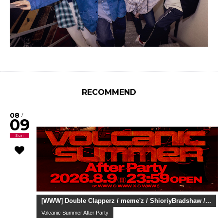
RECOMMEND
08
/
09
Sun
[WWW] Double Clapperz / meme'z / ShioriyBradshaw /...
Volcanic Summer After Party