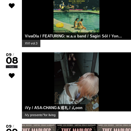
VivaOla / FEATURING: w.a.u band / Sagiri Sól / Yon...
XVI vol.3
09
/
08
Tue
iVy / ASA-CHANG＆巡礼 / んoon
iVy presents"for living
09
/