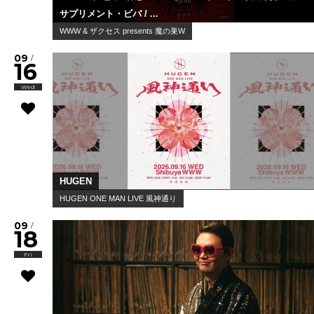
サプリメント・ビバ / ...
WWW & ザクセス presents 魔の巣W
09
/
16
Wed
HUGEN
HUGEN ONE MAN LIVE 風神通り
09
/
18
Fri