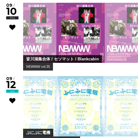
09
/
10
Thu
皆川溺集合体 / セソマット / Blankcabin
NEWWW vol.35
09
/
12
Sat
ぷにぷに電機