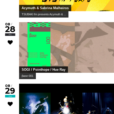
Azymuth & Sabrina Malheiros
TSUBAKI fm presents Azymuth & ...
08
/
28
Fri
SOGI / Pointhope / Hue Ray
βase-001
08
/
29
Sat