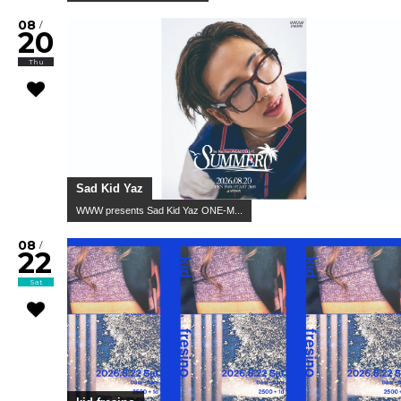
08
/
20
Thu
Sad Kid Yaz
WWW presents Sad Kid Yaz ONE-M...
08
/
22
Sat