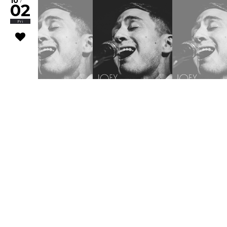
10
/
02
Fri
Joey Dosik(追加公演)
WWW & WWW X Anniversaries
10
/
02
Fri
Worldwide Skippa
スキッパのワンマン