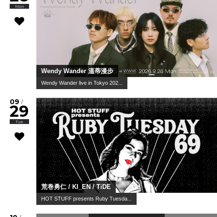
Mon
Wendy Wander 溫蒂漫步
Wendy Wander live in Tokyo 202...
09
/
29
Tue
荒巻勇仁 / KI_EN / TiDE
HOT STUFF presents Ruby Tuesda...