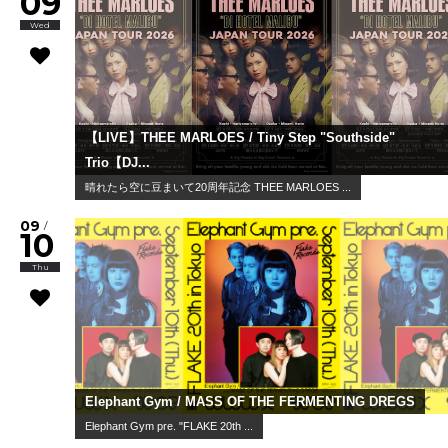
09
Wed
【LIVE】THEE MARLOES / Tiny Step "Southside"
Trio【DJ...
晴れたら空に豆まいて20周年記念 THEE MARLOES ...
09
/
10
Thu
Elephant Gym / MASS OF THE FERMENTING DREGS
Elephant Gym pre. "FLAKE 20th ...