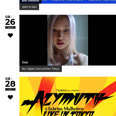
kid fresino
open to last
08
/
26
Wed
iiso
iiso Japan Live:sunrise Tokyo
08
/
28
Fri