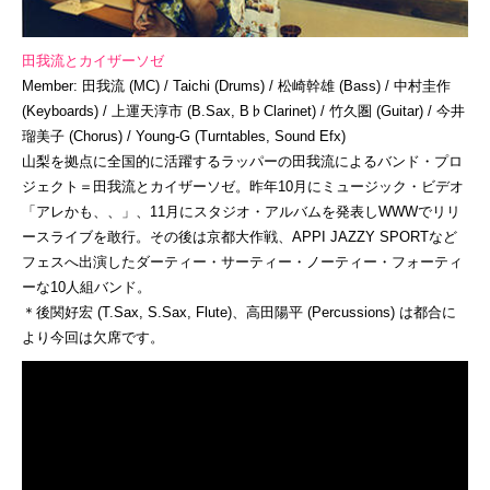
田我流とカイザーソゼ
Member: 田我流 (MC) / Taichi (Drums) / 松崎幹雄 (Bass) / 中村圭作
(Keyboards) / 上運天淳市 (B.Sax, B♭Clarinet) / 竹久圏 (Guitar) / 今井
瑠美子 (Chorus) / Young-G (Turntables, Sound Efx)
山梨を拠点に全国的に活躍するラッパーの田我流によるバンド・プロ
ジェクト＝田我流とカイザーソゼ。昨年10月にミュージック・ビデオ
「アレかも、、」、11月にスタジオ・アルバムを発表しWWWでリリ
ースライブを敢行。その後は京都大作戦、APPI JAZZY SPORTなど
フェスへ出演したダーティー・サーティー・ノーティー・フォーティ
ーな10人組バンド。
＊後関好宏 (T.Sax, S.Sax, Flute)、高田陽平 (Percussions) は都合に
より今回は欠席です。