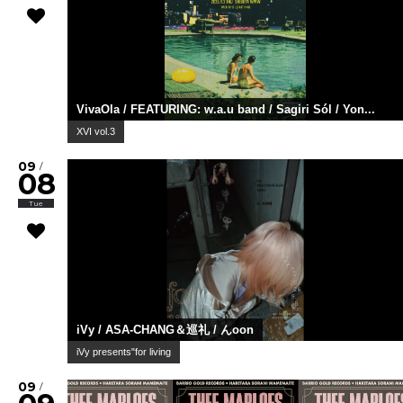
VivaOla / FEATURING: w.a.u band / Sagiri Sól / Yon...
XVI vol.3
09
/
08
Tue
iVy / ASA-CHANG＆巡礼 / んoon
iVy presents"for living
09
/