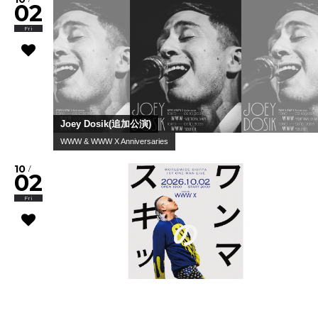
02
Fri
Joey Dosik(追加公演)
WWW & WWW X Anniversaries
10
/
02
Fri
Worldwide Skippa
スキッパのワンマン