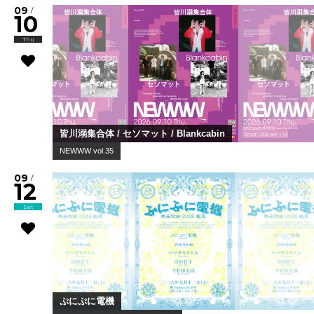
09
/
10
Thu
皆川溺集合体 / セソマット / Blankcabin
NEWWW vol.35
09
/
12
Sat
ぷにぷに電機