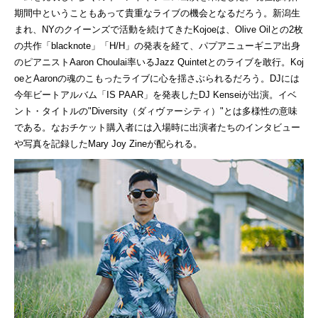
期間中ということもあって貴重なライブの機会となるだろう。新潟生
まれ、NYのクイーンズで活動を続けてきたKojoeは、Olive Oilとの2枚
の共作「blacknote」「H/H」の発表を経て、パプアニューギニア出身
のピアニストAaron Choulai率いるJazz Quintetとのライブを敢行。Koj
oeとAaronの魂のこもったライブに心を揺さぶられるだろう。DJには
今年ビートアルバム「IS PAAR」を発表したDJ Kenseiが出演。イベ
ント・タイトルの"Diversity（ダィヴァーシティ）"とは多様性の意味
である。なおチケット購入者には入場時に出演者たちのインタビュー
や写真を記録したMary Joy Zineが配られる。