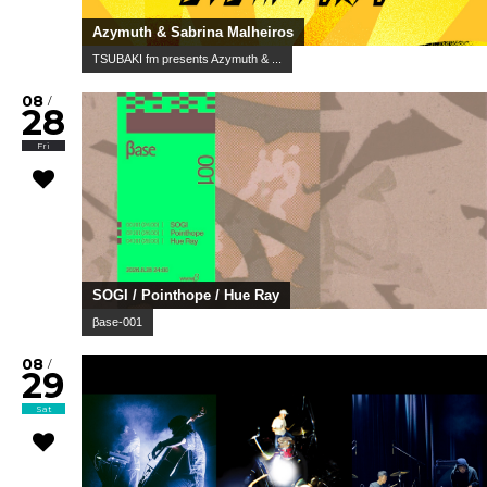
Azymuth & Sabrina Malheiros
TSUBAKI fm presents Azymuth & ...
08
/
28
Fri
SOGI / Pointhope / Hue Ray
βase-001
08
/
29
Sat