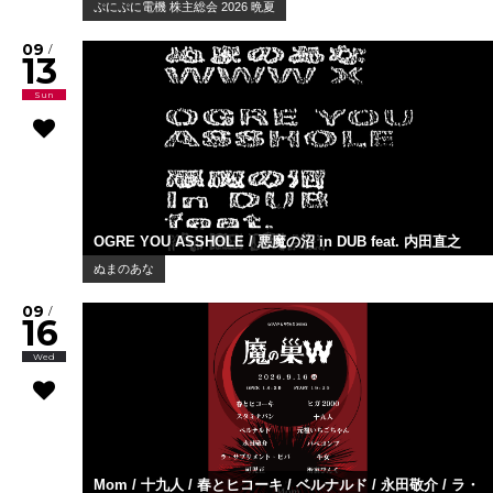
ぷにぷに電機 株主総会 2026 晩夏
09
/
13
Sun
OGRE YOU ASSHOLE / 悪魔の沼 in DUB feat. 内田直之
ぬまのあな
09
/
16
Wed
Mom / 十九人 / 春とヒコーキ / ベルナルド / 永田敬介 / ラ・