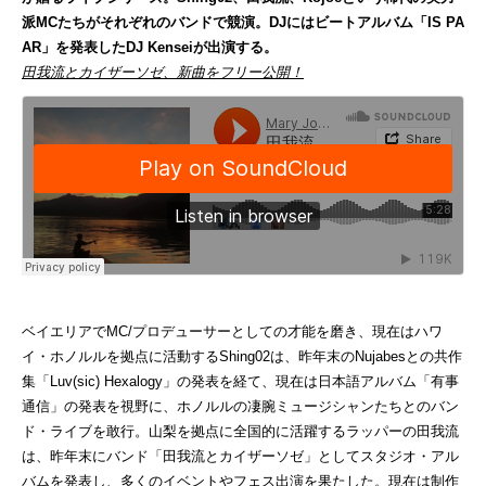
派MCたちがそれぞれのバンドで競演
。DJにはビートアルバム「IS PA
AR」を発表したDJ Kenseiが出演する。
田我流とカイザーソゼ、新曲をフリー公開！
ベイエリアでMC/プロデューサーとしての才能を磨き、現在はハワ
イ・ホノルルを拠点に活動するShing02は、昨年末のNujabesとの共作
集「Luv(sic) Hexalogy」の発表を経て、現在は日本語アルバム「有事
通信」の発表を視野に、ホノルルの凄腕ミュージシャンたちとのバン
ド・ライブを敢行。山梨を拠点に全国的に活躍するラッパーの田我流
は、昨年末にバンド「田我流とカイザーソゼ」としてスタジオ・アル
バムを発表し、多くのイベントやフェス出演を果たした。現在は制作