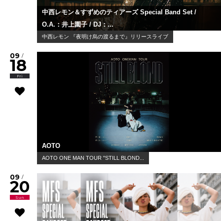
中西レモン＆すずめのティアーズ Special Band Set /
O.A.：井上園子 / DJ：...
中西レモン 『夜明け烏の渡るまで』リリースライブ
09
/
18
Fri
AOTO
AOTO ONE MAN TOUR "STILL BLOND...
09
/
20
Sun