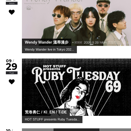
Mon
Wendy Wander 溫蒂漫步
Wendy Wander live in Tokyo 202...
09
/
29
Tue
荒巻勇仁 / KI_EN / TiDE
HOT STUFF presents Ruby Tuesda...
10
/