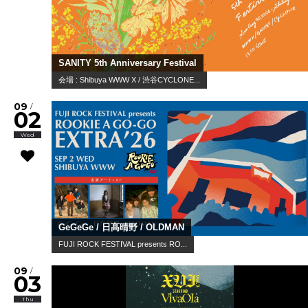
SANITY 5th Anniversary Festival
会場 : Shibuya WWW X / 渋谷CYCLONE...
09
/
02
Wed
GeGeGe / 日髙晴野 / OLDMAN
FUJI ROCK FESTIVAL presents RO...
09
/
03
Thu