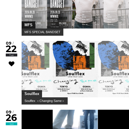
MFS
MFS SPECIAL BANDSET
09
/
22
Tue
Soulflex
Soulflex ＜Changing Same＞
09
/
26
Sat