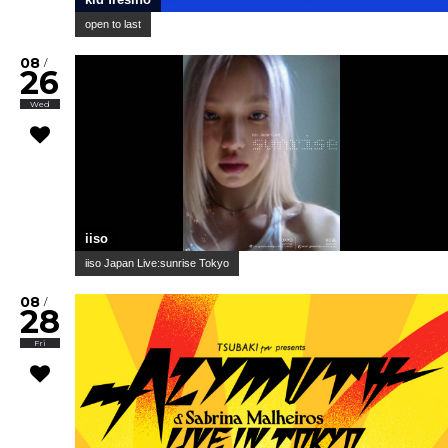
open to last
08
/
26
Wed
iiso
iiso Japan Live:sunrise Tokyo
08
/
28
Fri