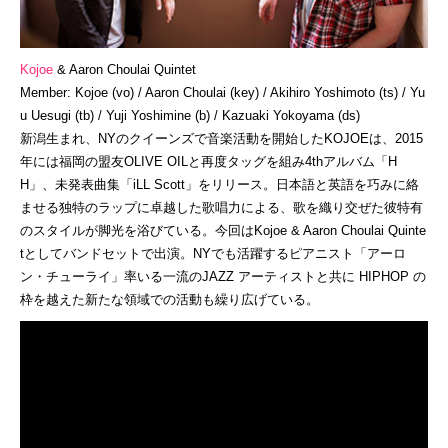
Kojoe
& Aaron Choulai Quintet
Member: Kojoe (vo) / Aaron Choulai (key) / Akihiro Yoshimoto (ts) / Yu
u Uesugi (tb) / Yuji Yoshimine (b) / Kazuaki Yokoyama (ds)
新潟生まれ、NYのクイーンズで音楽活動を開始したKOJOEは、2015
年には福岡の盟友OLIVE OILと再度タッグを組み4thアルバム「H
H」、未発表曲集「iLL Scott
」をリリース。日本語と英語を巧みに絡
ませる独特のラップに卓越した歌唱力による、歌を織り交ぜた彼特有
のスタイルが脚光を浴びている。今回はKojoe & Aaron Choulai Quinte
tとしてバンドセットで出演。NYでも活躍するピアニスト「アーロ
ン・チューライ」率いる一流のJAZZ アーティストと共に HIPHOP の
枠を越えた新たな領域での活動も繰り広げている。