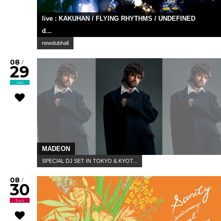
live : KAKUHAN / FLYING RHYTHMS / UNDEFINED
d...
newdubhall
08
/
29
Sat
MADEON
SPECIAL DJ SET IN TOKYO & KYOT...
08
/
30
Sun