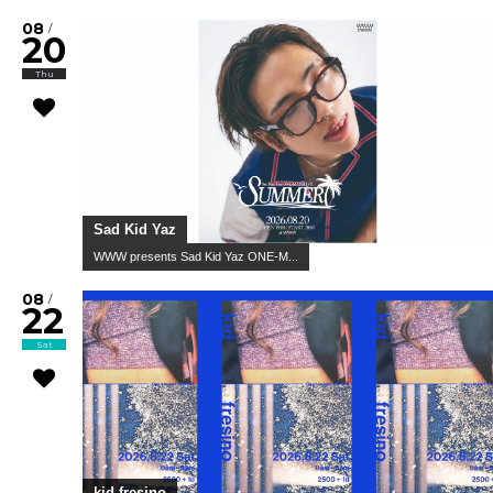
08
/
20
Thu
Sad Kid Yaz
WWW presents Sad Kid Yaz ONE-M...
08
/
22
Sat
kid fresino