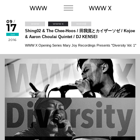
09
/
17
WWW
WWW X
WWWβ
Shing02 & The Chee-Hoos / 田我流とカイザーソゼ / Kojoe
Sat
& Aaron Choulai Quintet / DJ KENSEI
2016
WWW X Opening Series Mary Joy Recordings Presents "Diversity Vol. 1"