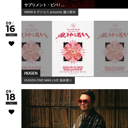
サプリメント・ビバ / ...
WWW & ザクセス presents 魔の巣W
09
/
16
Wed
HUGEN
HUGEN ONE MAN LIVE 風神通り
09
/
18
Fri