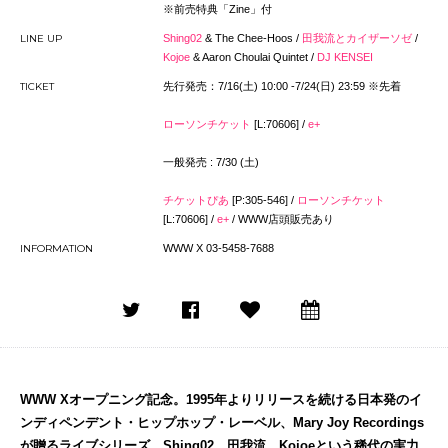
※前売特典「Zine」付
LINE UP
Shing02
& The Chee-Hoos /
田我流とカイザーソゼ
/
Kojoe
& Aaron Choulai Quintet /
DJ KENSEI
TICKET
先行発売：7/16(土) 10:00 -7/24(日) 23:59 ※先着
ローソンチケット
[L:70606] /
e+
一般発売 : 7/30 (土)
チケットぴあ
[P:305-546] /
ローソンチケット
[L:70606] /
e+
/ WWW店頭販売あり
INFORMATION
WWW X 03-5458-7688
WWW Xオープニング記念。
1995年よりリリースを続ける日本発のイ
ンディペンデント・
ヒップホップ・レーベル、Mary Joy Recordings
が贈るライブシリーズ。Shing02、
田我流、
Kojoeという稀代の実力