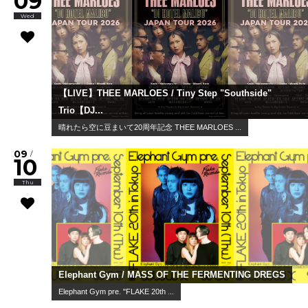
09
Wed
【LIVE】THEE MARLOES / Tiny Step "Southside"
Trio【DJ...
晴れたら空に豆まいて20周年記念 THEE MARLOES ...
09
/
10
Thu
Elephant Gym / MASS OF THE FERMENTING DREGS
Elephant Gym pre. "FLAKE 20th ...