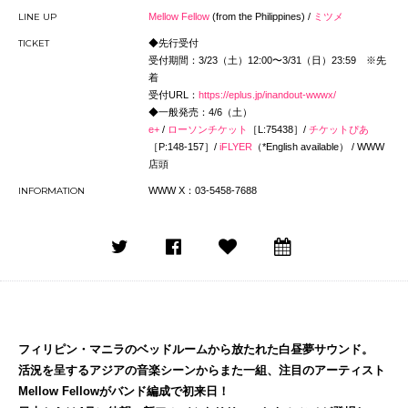
LINE UP
Mellow Fellow
(from the Philippines) /
ミツメ
TICKET
◆先行受付
受付期間：3/23（土）12:00〜3/31（日）23:59 ※先
着
受付URL：
https://eplus.jp/inandout-wwwx/
◆一般発売：4/6（土）
e+
/
ローソンチケット
［L:75438］/
チケットぴあ
［P:148-157］/
iFLYER
（*English available） / WWW
店頭
INFORMATION
WWW X：03-5458-7688
フィリピン・マニラのベッドルームから放たれた白昼夢サウンド。
活況を呈するアジアの音楽シーンからまた一組、注目のアーティスト
Mellow Fellowがバンド編成で初来日！