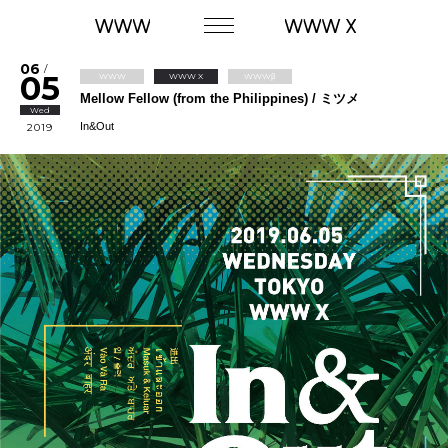
06
/
05
WWW
WWW X
WWWβ
Mellow Fellow (from the Philippines) / ミツメ
Wed
In&Out
2019