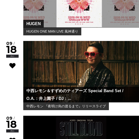
HUGEN
HUGEN ONE MAN LIVE 風神通り
09
/
18
Fri
中西レモン＆すずめのティアーズ Special Band Set /
O.A.：井上園子 / DJ：...
中西レモン 『夜明け烏の渡るまで』リリースライブ
09
/
18
Fri