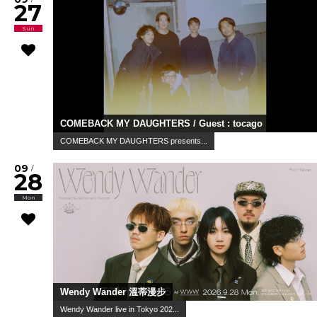
27
Sun
COMEBACK MY DAUGHTERS / Guest : tocago
COMEBACK MY DAUGHTERS presents...
09
/
28
Mon
Wendy Wander 溫蒂漫步
Wendy Wander live in Tokyo 202...