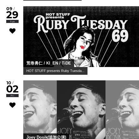
09
/
29
Tue
荒巻勇仁 / KI_EN / TiDE
HOT STUFF presents Ruby Tuesda...
10
/
02
Fri
Joey Dosik(追加公演)