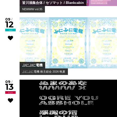
皆川溺集合体 / セソマット / Blankcabin
NEWWW vol.35
09
/
12
Sat
ぷにぷに電機
ぷにぷに電機 株主総会 2026 晩夏
09
/
13
Sun