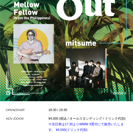
OPEN/START
18:30 / 19:30
ADV./DOOR
¥4,000 (税込 / オールスタンディング / ドリンク代別)
※当日券は17:30よりWWW X受付にて販売いたしま
す。 ¥4,500(ドリンク代別)