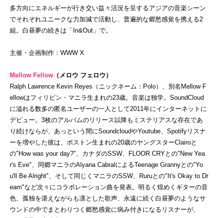
多方向にエネルギーが行き交い益々活況を呈するアジアの音楽シーン
でそれぞれユニークな力加減で活動し、普遍的な郷愁感覚を携える2
組。白昼夢の続きは「In&Out」で。
主催・企画制作：WWW X
Mellow Fellow
（メロウ フェロウ）
Ralph Lawrence Kevin Reyes（ニックネーム：Polo）、別名Mellow F
ellowはフィリピン・マニラ生まれの23歳。音楽は独学。SoundCloud
に溢れる数多の匿名ユーザーの一人として2011年にインターネットに
デビュー。3枚のアルバムのリリース以降もミステリアスな存在であ
り続けならが、あっという間にSoundcloudやYoutube、Spotifyリスナ
ーを増やした彼は、ボストン生まれの20歳のヤングスターClairoと
の"How was your day?"、カナダのSSW、FLOOR CRYとの"New Yea
r's Eve"、同郷マニラのAlyana CabralによるTeenage Grannyとの"Yo
u'll Be Alright"、そして同じくマニラのSSW、Ruruとの"It's Okay to Dr
eam"など次々にコラボレーション曲を発表。明るく煌めくギターの音
色、孤独を湛えながらも凛とした歌声、永遠に続く白昼夢のようなサ
ウンドの中でまとわりつく郷愁感覚に病み付きになるリスナーが、