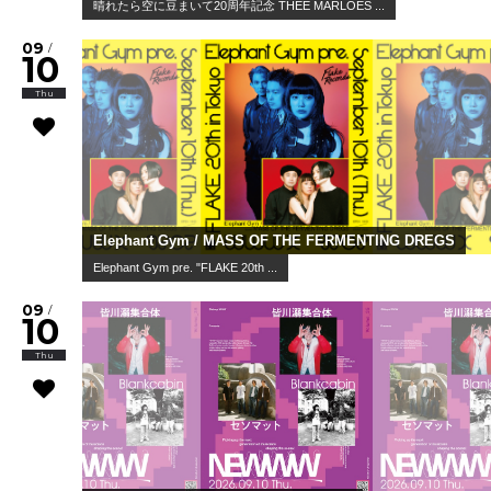
晴れたら空に豆まいて20周年記念 THEE MARLOES ...
09
/
10
Thu
Elephant Gym / MASS OF THE FERMENTING DREGS
Elephant Gym pre. "FLAKE 20th ...
09
/
10
Thu