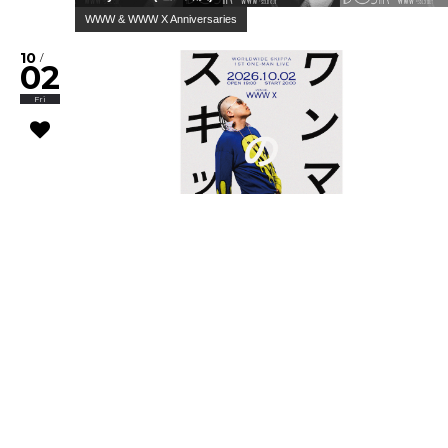
WWW & WWW X Anniversaries
10
/
02
Fri
Worldwide Skippa
スキッパのワンマン
10
/
03
Sat