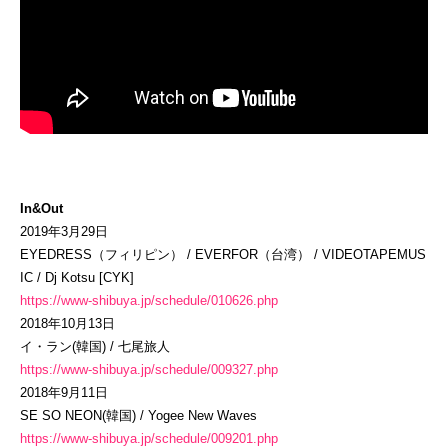
In&Out
2019年3月29日
EYEDRESS（フィリピン） / EVERFOR（台湾） / VIDEOTAPEMUS
IC / Dj Kotsu [CYK]
https://www-shibuya.jp/schedule/010626.php
2018年10月13日
イ・ラン(韓国) / 七尾旅人
https://www-shibuya.jp/schedule/009327.php
2018年9月11日
SE SO NEON(韓国) / Yogee New Waves
https://www-shibuya.jp/schedule/009201.php