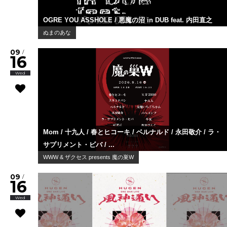
OGRE YOU ASSHOLE / 悪魔の沼 in DUB feat. 内田直之
ぬまのあな
09
/
16
Wed
Mom / 十九人 / 春とヒコーキ / ベルナルド / 永田敬介 / ラ・
サプリメント・ビバ / ...
WWW & ザクセス presents 魔の巣W
09
/
16
Wed