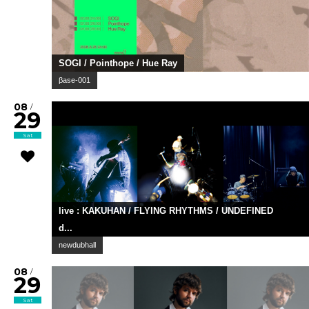
SOGI / Pointhope / Hue Ray
βase-001
08
/
29
Sat
live : KAKUHAN / FLYING RHYTHMS / UNDEFINED
d...
newdubhall
08
/
29
Sat