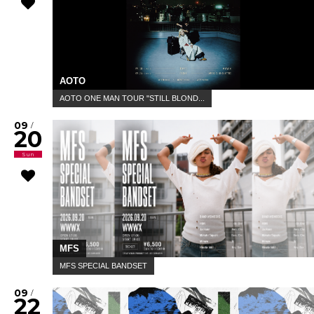
AOTO
AOTO ONE MAN TOUR "STILL BLOND...
09
/
20
Sun
MFS
MFS SPECIAL BANDSET
09
/
22