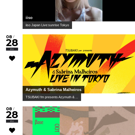
iiso
iiso Japan Live:sunrise Tokyo
08
/
28
Fri
Azymuth & Sabrina Malheiros
TSUBAKI fm presents Azymuth & ...
08
/
28
Fri