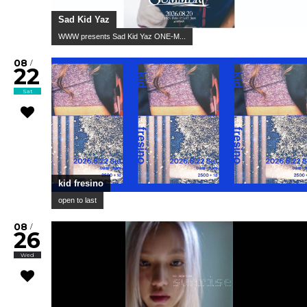
Sad Kid Yaz
WWW presents Sad Kid Yaz ONE-M...
08
/
22
Sat
kid fresino
open to last
08
/
26
Wed