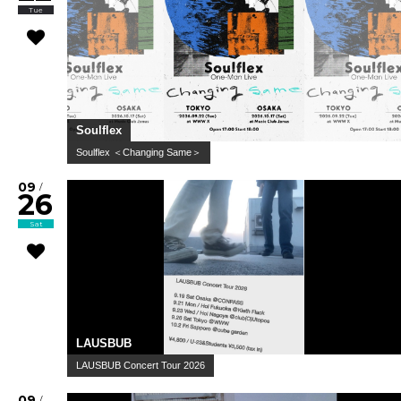
Tue
Soulflex
Soulflex ＜Changing Same＞
09
/
26
Sat
LAUSBUB
LAUSBUB Concert Tour 2026
09
/