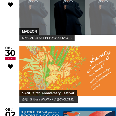
MADEON
SPECIAL DJ SET IN TOKYO & KYOT...
08
/
30
Sun
SANITY 5th Anniversary Festival
会場 : Shibuya WWW X / 渋谷CYCLONE...
09
/
02