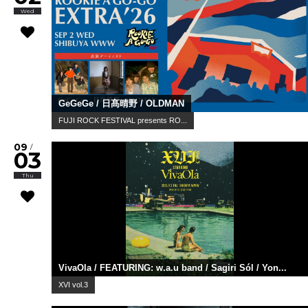
Wed
GeGeGe / 日髙晴野 / OLDMAN
FUJI ROCK FESTIVAL presents RO...
09
/
03
Thu
VivaOla / FEATURING: w.a.u band / Sagiri Sól / Yon...
XVI vol.3