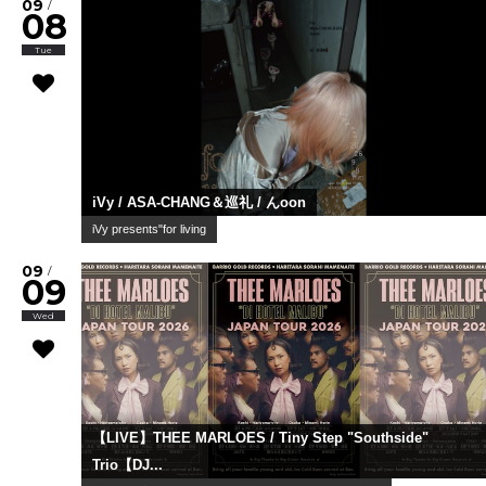
09
/
08
Tue
iVy / ASA-CHANG＆巡礼 / んoon
iVy presents"for living
09
/
09
Wed
【LIVE】THEE MARLOES / Tiny Step "Southside"
Trio【DJ...