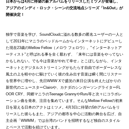
日本からは4月に待望の新アルバムをリリースしたミツメが登場し、
アジアのインディ・ロック・シーンの交流地点シリーズ「In&Out」が
開催決定！
独学で音楽を学び、SoundCloudに溢れる数多の匿名ユーザーの一人と
して2011年にマニラのベッドルームからインターネットにデビューし
た現在23歳のMellow Fellow（メロウ フェロウ）。"インターネットア
ーティスト"と呼ばれる事を全く厭わず、「来年には音楽をやってない
かもしれない。でも今は音楽がやれて幸せ」とこぼしながら、インタ
ーネットとデジタルストリーミングがもたらす自由でボーダーレスな
風土の上を軽やかに駆けていく彼の生み出す音楽は瞬く間にリスナー
を世界中に増やし、先日WWW Xで盛況の来日公演を終えたばかりの
新世代のニュースターClairoや、カナダのシンガーソングライターFL
OOR CRY、同郷マニラのTeenage GrannyやRuru等と次々にコラボレ
ーション曲を発表、注目を集めています。そんなMellow Fellowの初来
日を迎える日本のアクトはミツメ。4月3日に待望の5thアルバムをリ
リースした彼らもまた、アジアの都市を中心に活動の舞台を広げ、自
主企画「WWMM」では台湾のバンドを招聘するなど独自のスタイル
とペースで活動を続けています。