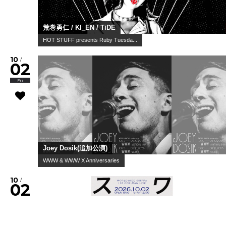
荒巻勇仁 / KI_EN / TiDE
HOT STUFF presents Ruby Tuesda...
10
/
02
Fri
Joey Dosik(追加公演)
WWW & WWW X Anniversaries
10
/
02
Fri