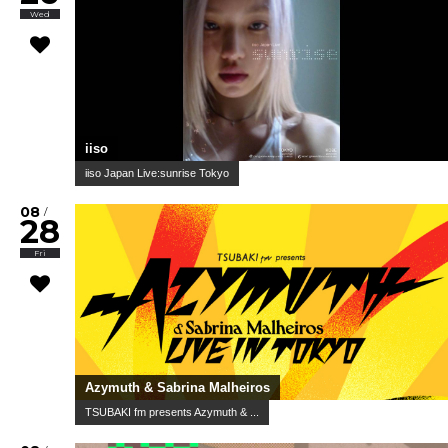
Wed
iiso
iiso Japan Live:sunrise Tokyo
08
/
28
Fri
Azymuth & Sabrina Malheiros
TSUBAKI fm presents Azymuth & ...