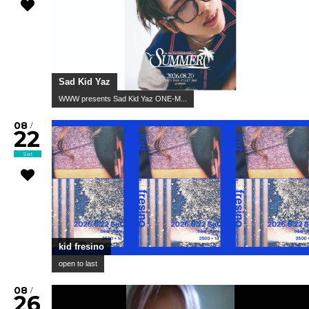
Sad Kid Yaz
WWW presents Sad Kid Yaz ONE-M...
08
/
22
Sat
kid fresino
open to last
08
/
26