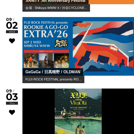
SANITY 5th Anniversary Festival
会場 : Shibuya WWW X / 渋谷CYCLONE...
09
/
02
Wed
GeGeGe / 日髙晴野 / OLDMAN
FUJI ROCK FESTIVAL presents RO...
09
/
03
Thu