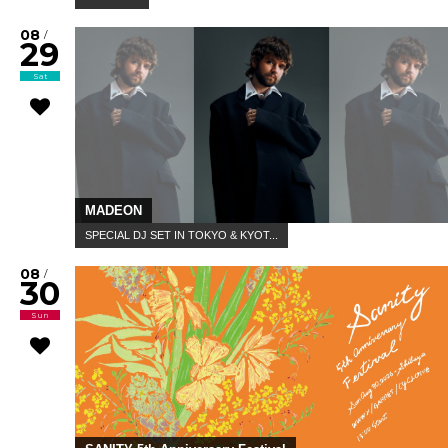
08
/
29
Sat
MADEON
SPECIAL DJ SET IN TOKYO & KYOT...
08
/
30
Sun