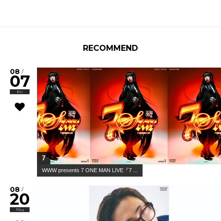
RECOMMEND
08
/
07
Fri
7
WWW presents 7 ONE MAN LIVE『7 ...
08
/
20
Thu