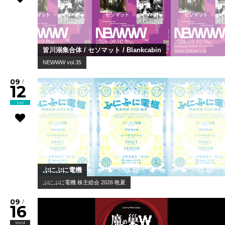
皆川溺集合体 / セソマット / Blankcabin
NEWWW vol.35
09
/
12
Sat
ぷにぷに電機
ぷにぷに電機 株主総会 2026 晩夏
09
/
16
Wed