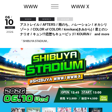
06
/
10
WWW
WWW X
WWWβ
アストレイル / AFTERS / 雨のち、ハレーション / オカシリ
Wed
ゾート / COLOR of COLOR / kimikara(きみから) / 君とのシ
2026
ナリオ / キュン!?恋堕ちキューピッド/ KOURiN / and more
「SHIBUYA STADIUM」