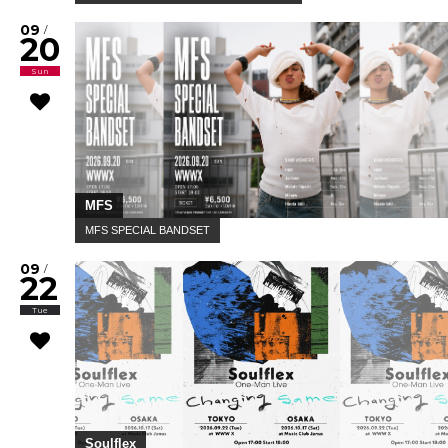
09
/
20
Sun
MFS
MFS SPECIAL BANDSET
09
/
22
Tue
Soulflex