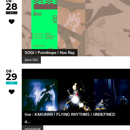
08
/
28
Fri
SOGI / Pointhope / Hue Ray
βase-001
08
/
29
Sat
live : KAKUHAN / FLYING RHYTHMS / UNDEFINED
d...
newdubhall