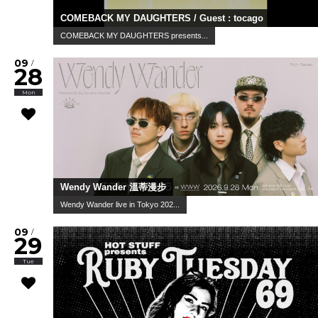
COMEBACK MY DAUGHTERS / Guest : tocago
COMEBACK MY DAUGHTERS presents...
09
/
28
Mon
Wendy Wander 溫蒂漫步
Wendy Wander live in Tokyo 202...
09
/
29
Tue