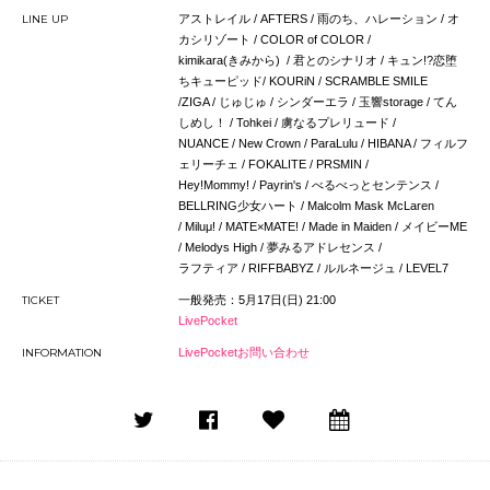
LINE UP
アストレイル / AFTERS / 雨のち、ハレーション / オ
カシリゾート / COLOR of COLOR /
kimikara(きみから) / 君とのシナリオ / キュン!?恋堕
ちキューピッド/ KOURiN / SCRAMBLE SMILE
/ZIGA / じゅじゅ / シンダーエラ / 玉響storage / てん
しめし！ / Tohkei / 虜なるプレリュード /
NUANCE / New Crown / ParaLulu / HIBANA / フィルフ
ェリーチェ / FOKALITE / PRSMIN /
Hey!Mommy! / Payrin's / べるべっとセンテンス /
BELLRING少女ハート / Malcolm Mask McLaren
/ Miluμ! / MATE×MATE! / Made in Maiden / メイビーME
/ Melodys High / 夢みるアドレセンス /
ラフティア / RIFFBABYZ / ルルネージュ / LEVEL7
TICKET
一般発売：5月17日(日) 21:00
LivePocket
INFORMATION
LivePocketお問い合わせ