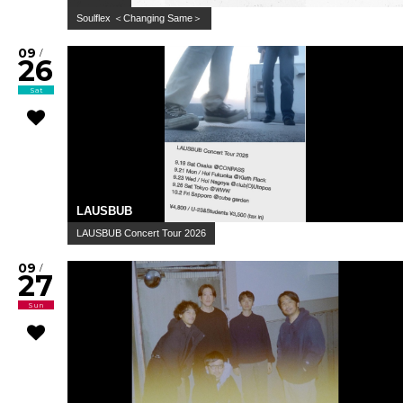
Soulflex ＜Changing Same＞
09
/
26
Sat
LAUSBUB
LAUSBUB Concert Tour 2026
09
/
27
Sun