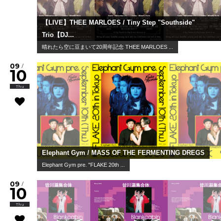
【LIVE】THEE MARLOES / Tiny Step "Southside"
Trio【DJ...
晴れたら空に豆まいて20周年記念 THEE MARLOES ...
09
/
10
Thu
Elephant Gym / MASS OF THE FERMENTING DREGS
Elephant Gym pre. "FLAKE 20th ...
09
/
10
Thu