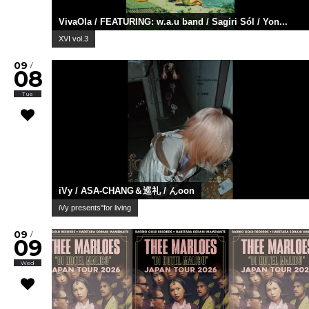
VivaOla / FEATURING: w.a.u band / Sagiri Sól / Yon...
XVI vol.3
09
/
08
Tue
iVy / ASA-CHANG＆巡礼 / んoon
iVy presents"for living
09
/
09
Wed