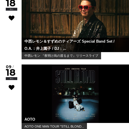
18
Fri
中西レモン＆すずめのティアーズ Special Band Set /
O.A.：井上園子 / DJ：...
中西レモン 『夜明け烏の渡るまで』リリースライブ
09
/
18
Fri
AOTO
AOTO ONE MAN TOUR "STILL BLOND...