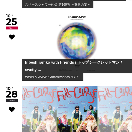
Newspeak / guest : NIKO NIKO TAN TAN
Port Primal
10
/
18
Sun
幽体コミュニケーションズ
ワンマンライブ『 』
10
/
24
Sat