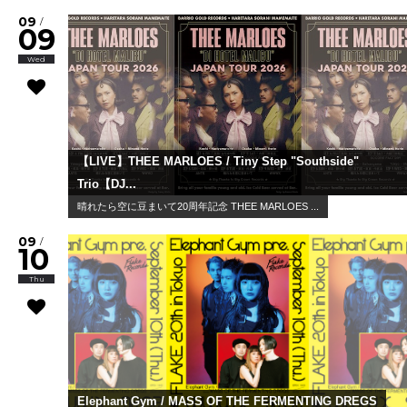
09
/
09
Wed
【LIVE】THEE MARLOES / Tiny Step "Southside"
Trio【DJ...
晴れたら空に豆まいて20周年記念 THEE MARLOES ...
09
/
10
Thu
Elephant Gym / MASS OF THE FERMENTING DREGS