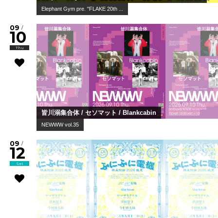
Elephant Gym pre. "FLAKE 20th ...
09
/
10
Thu
皆川溺集合体 / セソマット / Blankcabin
NEWWW vol.35
09
/
12
Sat