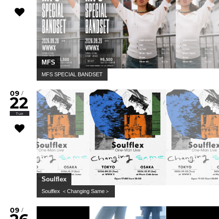
MFS
MFS SPECIAL BANDSET
09
/
22
Tue
Soulflex
Soulflex ＜Changing Same＞
09
/