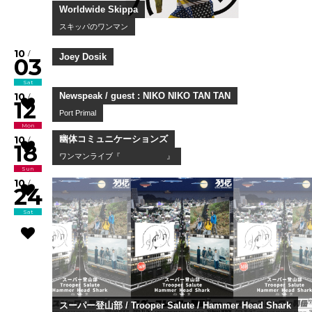
Worldwide Skippa
スキッパのワンマン
10
/
03
Sat
Joey Dosik
10
/
12
Mon