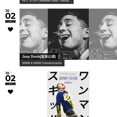
HOT STUFF presents Ruby Tuesda...
10
/
02
Fri
Joey Dosik(追加公演)
WWW & WWW X Anniversaries
10
/
02
Fri