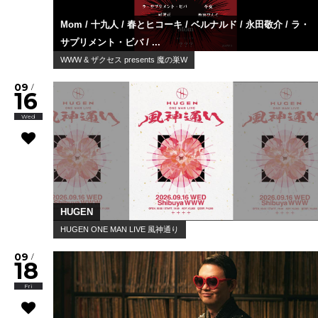
Mom / 十九人 / 春とヒコーキ / ベルナルド / 永田敬介 / ラ・
サプリメント・ビバ / ...
WWW & ザクセス presents 魔の巣W
09
/
16
Wed
HUGEN
HUGEN ONE MAN LIVE 風神通り
09
/
18
Fri