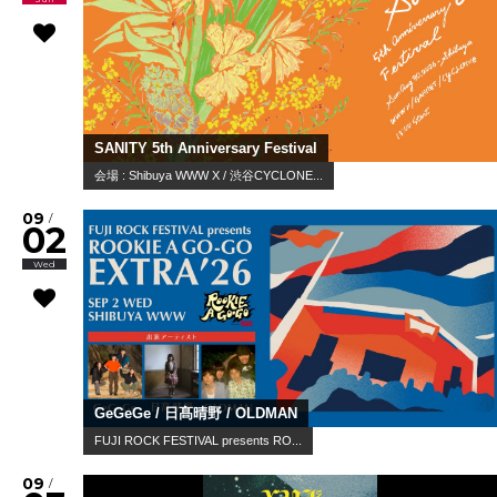
SANITY 5th Anniversary Festival
会場 : Shibuya WWW X / 渋谷CYCLONE...
09
/
02
Wed
GeGeGe / 日髙晴野 / OLDMAN
FUJI ROCK FESTIVAL presents RO...
09
/