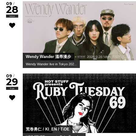
09
/
28
Mon
Wendy Wander 溫蒂漫步
Wendy Wander live in Tokyo 202...
09
/
29
Tue
荒巻勇仁 / KI_EN / TiDE