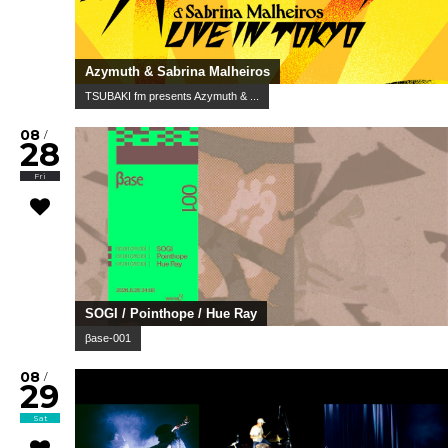
Azymuth & Sabrina Malheiros
TSUBAKI fm presents Azymuth & ...
08
/
28
Fri
SOGI / Pointhope / Hue Ray
βase-001
08
/
29
Sat