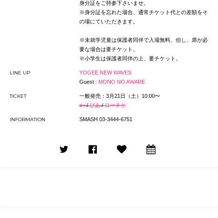
身分証をご持参下さいませ。
※身分証を忘れた場合、通常チケット代との差額をそ
の場にていただきます。
※未就学児童は保護者同伴で入場無料。但し、席が必
要な場合は要チケット。
※小学生は保護者同伴の上、要チケット。
LINE UP
YOGEE NEW WAVES
Guest :
MONO NO AWARE
TICKET
一般発売：3⽉21⽇（土）10:00〜
e+
/
ぴあ
/
ローチケ
INFORMATION
SMASH 03-3444-6751