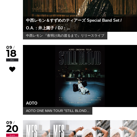
中西レモン＆すずめのティアーズ Special Band Set /
O.A.：井上園子 / DJ：...
中西レモン 『夜明け烏の渡るまで』リリースライブ
09
/
18
Fri
AOTO
AOTO ONE MAN TOUR "STILL BLOND...
09
/
20
Sun