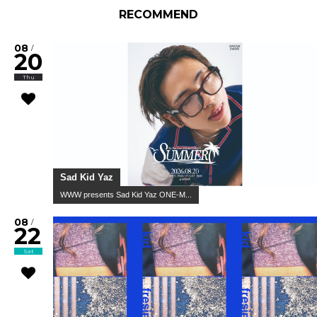
RECOMMEND
08
/
20
Thu
Sad Kid Yaz
WWW presents Sad Kid Yaz ONE-M...
08
/
22
Sat