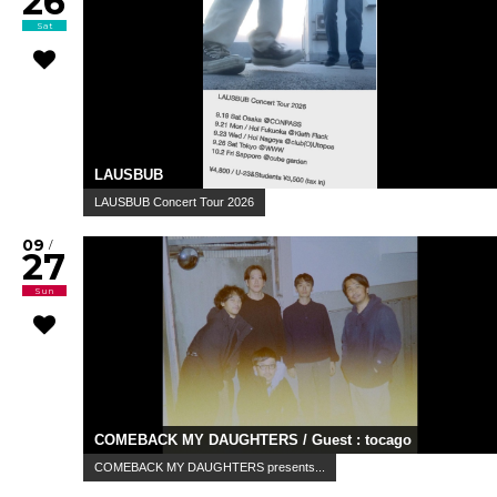
26
Sat
LAUSBUB
LAUSBUB Concert Tour 2026
09
/
27
Sun
COMEBACK MY DAUGHTERS / Guest : tocago
COMEBACK MY DAUGHTERS presents...