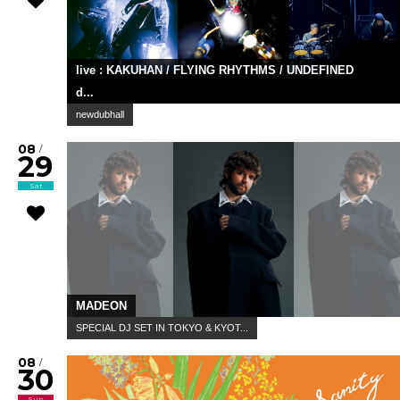
live : KAKUHAN / FLYING RHYTHMS / UNDEFINED
d...
newdubhall
08
/
29
Sat
MADEON
SPECIAL DJ SET IN TOKYO & KYOT...
08
/
30
Sun