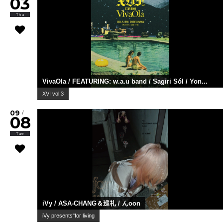
03
Thu
VivaOla / FEATURING: w.a.u band / Sagiri Sól / Yon...
XVI vol.3
09
/
08
Tue
iVy / ASA-CHANG＆巡礼 / んoon
iVy presents"for living