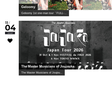
スーパー登山部 / Trooper Salute / Hammer Head Shark
スペースシャワー列伝 第169巻 ～奏景の宴～
10
/
25
Sun
lilbesh ramko with Friends / トップシークレットマン /
swetty ...
WWW & WWW X Anniversaries "LYR...
10
/
28
Wed