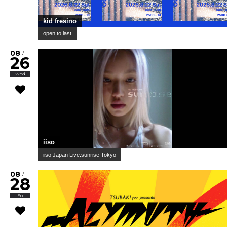
kid fresino
open to last
08
/
26
Wed
iiso
iiso Japan Live:sunrise Tokyo
08
/
28
Fri