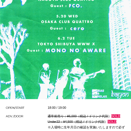
OPEN/START
18:00 / 19:00
ADV./DOOR
通常前売り：¥6,000（税込 / ドリンク代別
）
SOLD
︎Under22：¥4,500（税込 / ドリンク代別
）
SOLD
※
入場時に生年月日の確認を実施いたしますので必ず