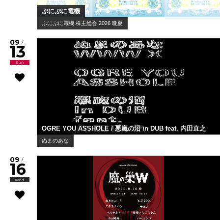
ぷにぷに電機
ぷにぷに電機 株主総会 2026 晩夏
09
/
13
Sun
OGRE YOU ASSHOLE / 悪魔の沼 in DUB feat. 内田直之
ぬまのあな
09
/
16
Wed