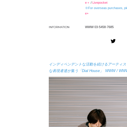
e＋
/
Livepocket
※For overseas purchases, ple
e
+
INFORMATION
WWW 03-5458-7685
インディペンデントな活動を続けるアーティス
な表現者達が集う「
Dial House」
WWW / W