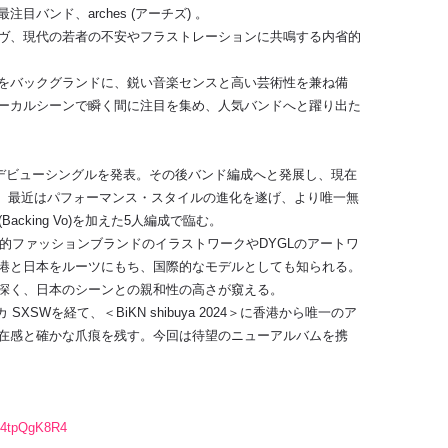
バンド、arches (アーチズ) 。
ヴ、現代の若者の不安やフラストレーションに共鳴する内省的
をバックグランドに、鋭い音楽センスと高い芸術性を兼ね備
ーカルシーンで瞬く間に注目を集め、人気バンドへと躍り出た
デュオとしてデビューシングルを発表。その後バンド編成へと発展し、現在
を軸に活動。最近はパフォーマンス・スタイルの進化を遂げ、より唯一無
cking Vo)を加えた5人編成で臨む。
界的ファッションブランドのイラストワークやDYGLのアートワ
は香港と日本をルーツにもち、国際的なモデルとしても知られる。
深く、日本のシーンとの親和性の高さが窺える。
 SXSWを経て、＜BiKN shibuya 2024＞に香港から唯一のア
在感と確かな爪痕を残す。今回は待望のニューアルバムを携
vI4tpQgK8R4