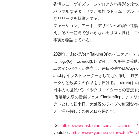
香港シューゲイズシーンでひときわ異彩を放つ最注目
パワフルなギターリフ、脈打つドラム・グルー
なリリックを特徴とする。
ファッション、アート、デザインへの深い造詣
え、その一筋縄ではいかないカリスマ性は、ロ
事実が物語っている。
2020年、Jack(Vo)とTakuro(Dr)の
はHugo(G)、Edward(B)との4ピース
二のインパクトが際立ち、来日公演ではWayne(Ba
Jackはイラストレーターとしても活躍し、世
ークなど数多くの作品を手掛ける。Takuro
日本の同世代バンドやクリエイターとの交流も
香港最大級の音楽フェス Clockenflap、アメリカ
クトとして初来日。大盛況のライブで鮮烈な存
え、満を持しての再来日を果たす。
IG：
https://www.instagram.com/___arches___/
youtube：
https://www.youtube.com/watch?v=