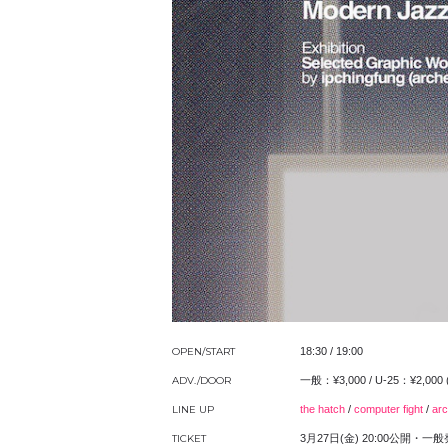
OPEN/START
18:30 / 19:00
ADV./DOOR
一般：¥3,000 / U-25：¥2,0
LINE UP
the hatch
/
computer fight
/
ar
TICKET
3月27日(金) 20:00公開・一