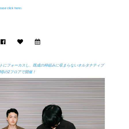
ase click here↓
トにフォーカスし、
既成の枠組みに収まらないオルタナティブ
WWβの2フロアで開催！