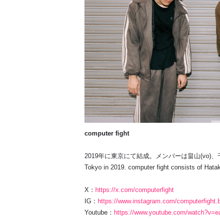
computer fight
2019年に東京にて結成。メンバーは畠山(vo)、千川新(gt)。
Tokyo in 2019. computer fight consists of Hata
X：
https://x.com/computerfight
IG：
https://www.instagram.com/computerfight.
Youtube：
https://www.youtube.com/watch?v=