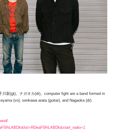
ナガオカ(dr)。computer fight are a band formed in
keyama (vo), senkawa arata (guitar), and Nagaoka (dr).
band/
eaF5fhLABDk&list=RDeaF5fhLABDk&start_radio=1