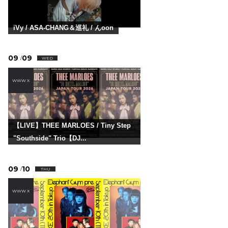
iVy / ASA-CHANG＆巡礼 / んoon
09
09
/
WED
WWW X
【LIVE】THEE MARLOES / Tiny Step
"Southside" Trio【DJ...
09
10
/
THU
WWW X