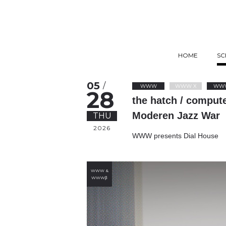
HOME
SC
05
/
WWW
WWW X
WW
28
the hatch / compute
Moderen Jazz War
THU
2026
WWW presents Dial House
WWW &
WWWβ