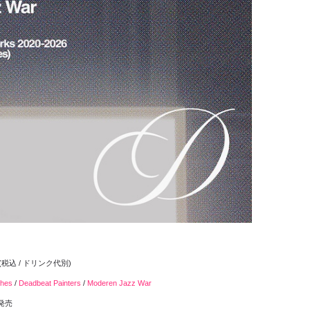
00 (税込 / ドリンク代別)
ches
/
Deadbeat Painters
/
Moderen Jazz War
般発売