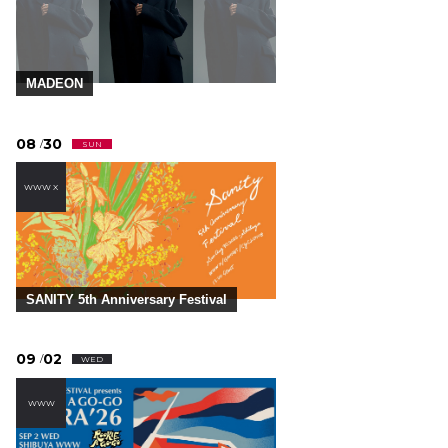
MADEON
08
30
/
SUN
WWW X
SANITY 5th Anniversary Festival
09
02
/
WED
WWW