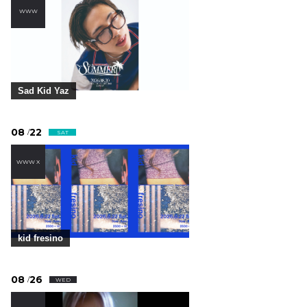
WWW
Sad Kid Yaz
08
22
/
SAT
WWW X
kid fresino
08
26
/
WED