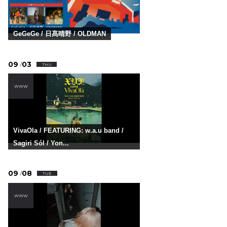
GeGeGe / 日髙晴野 / OLDMAN
09
03
/
THU
WWW
VivaOla / FEATURING: w.a.u band /
Sagiri Sól / Yon...
09
08
/
TUE
WWW