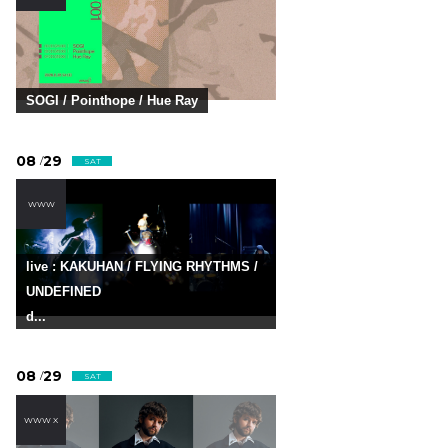
SOGI / Pointhope / Hue Ray
08
29
/
SAT
WWW
live : KAKUHAN / FLYING RHYTHMS /
UNDEFINED
d...
08
29
/
SAT
WWW X