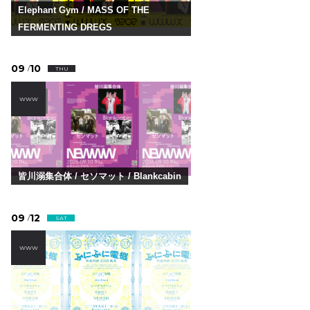
Elephant Gym / MASS OF THE
FERMENTING DREGS
09
10
/
THU
WWW
皆川溺集合体 / セソマット / Blankcabin
09
12
/
SAT
WWW