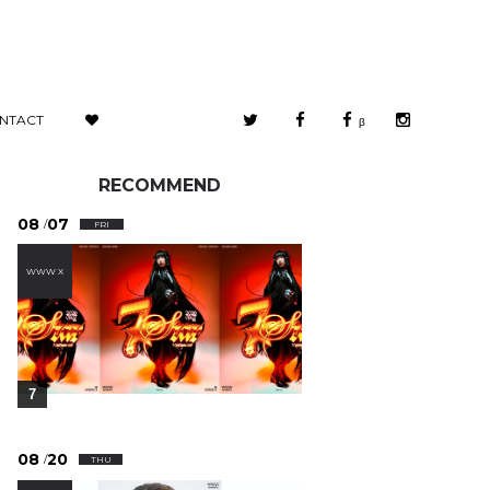
NTACT
β
RECOMMEND
08
07
/
FRI
WWW X
7
08
20
/
THU