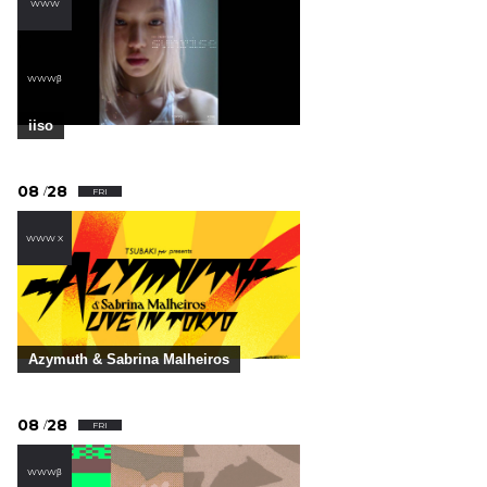
WWW
,
WWWβ
iiso
08
28
/
FRI
WWW X
Azymuth & Sabrina Malheiros
08
28
/
FRI
WWWβ