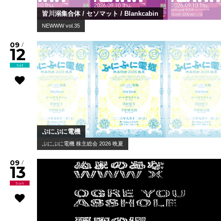
皆川溺集合体 / セソマット / Blankcabin
NEWWW vol.35
09
/
12
Sat
ぷにぷに電機
ぷにぷに電機 株主総会 2026 晩夏
09
/
13
Sun