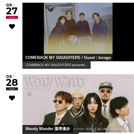
09
/
27
Sun
COMEBACK MY DAUGHTERS / Guest : tocago
COMEBACK MY DAUGHTERS presents...
09
/
28
Mon
Wendy Wander 溫蒂漫步