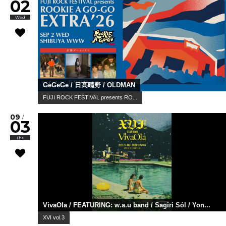
02
Wed
GeGeGe / 日髙晴野 / OLDMAN
FUJI ROCK FESTIVAL presents RO...
09
/
03
Thu
VivaOla / FEATURING: w.a.u band / Sagiri Sól / Yon...
XVI vol.3