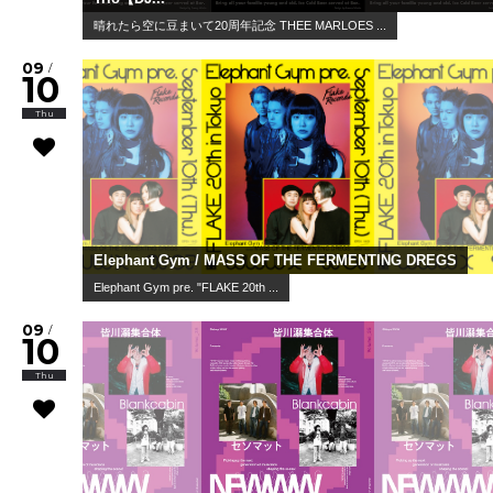
晴れたら空に豆まいて20周年記念 THEE MARLOES ...
09
/
10
Thu
Elephant Gym / MASS OF THE FERMENTING DREGS
Elephant Gym pre. "FLAKE 20th ...
09
/
10
Thu