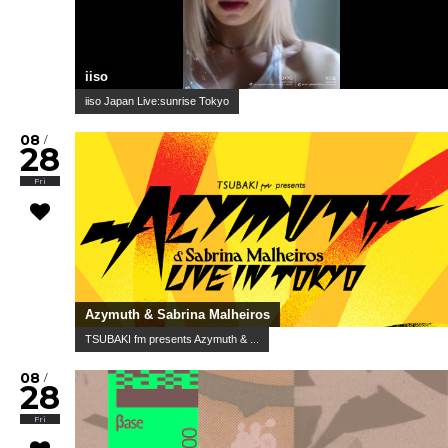
iiso
iiso Japan Live:sunrise Tokyo
08
/
28
Fri
Azymuth & Sabrina Malheiros
TSUBAKI fm presents Azymuth & ...
08
/
28
Fri