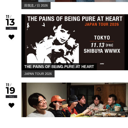
田我流ノ日 2026
11
/
13
Fri
THE PAINS OF BEING PURE AT HEART
JAPAN TOUR 2026
11
/
19
Thu