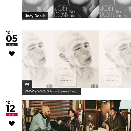
Joey Dosik
10
/
05
Mon
vq
WWW & WWW X Anniversaries "fre...
10
/
12
Mon