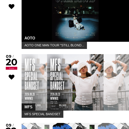
AOTO
AOTO ONE MAN TOUR "STILL BLOND...
09
/
20
Sun
MFS
MFS SPECIAL BANDSET
09
/