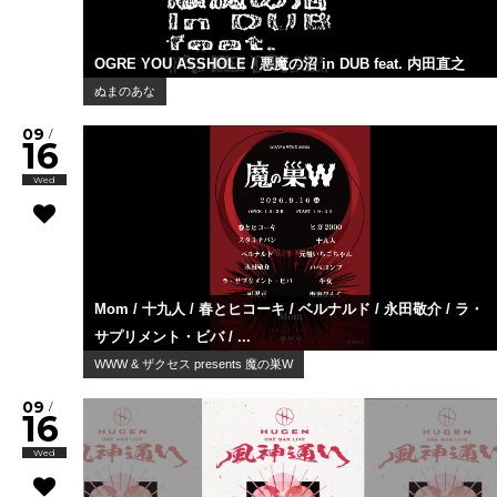
OGRE YOU ASSHOLE / 悪魔の沼 in DUB feat. 内田直之
ぬまのあな
09
/
16
Wed
Mom / 十九人 / 春とヒコーキ / ベルナルド / 永田敬介 / ラ・
サプリメント・ビバ / ...
WWW & ザクセス presents 魔の巣W
09
/
16
Wed