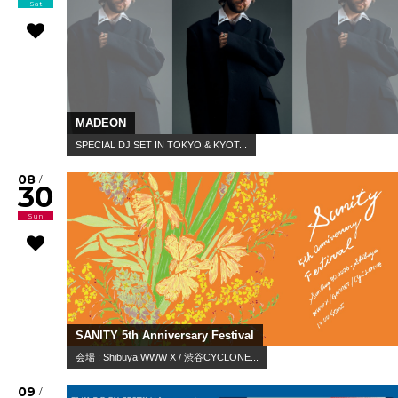
Sat
MADEON
SPECIAL DJ SET IN TOKYO & KYOT...
08
/
30
Sun
SANITY 5th Anniversary Festival
会場 : Shibuya WWW X / 渋谷CYCLONE...
09
/