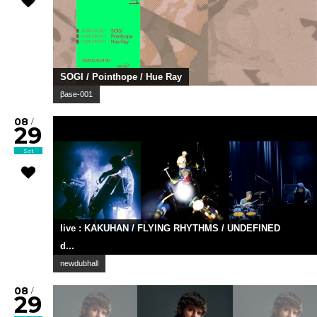
SOGI / Pointhope / Hue Ray
βase-001
08
/
29
Sat
live : KAKUHAN / FLYING RHYTHMS / UNDEFINED
d...
newdubhall
08
/
29