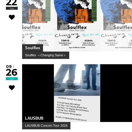
22
Tue
Soulflex
Soulflex ＜Changing Same＞
09
/
26
Sat
LAUSBUB
LAUSBUB Concert Tour 2026