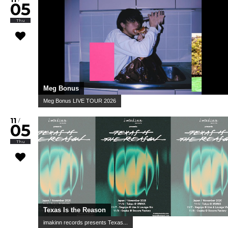
05
Thu
Meg Bonus
Meg Bonus LIVE TOUR 2026
11
/
05
Thu
Texas Is the Reason
imakinn records presents Texas...