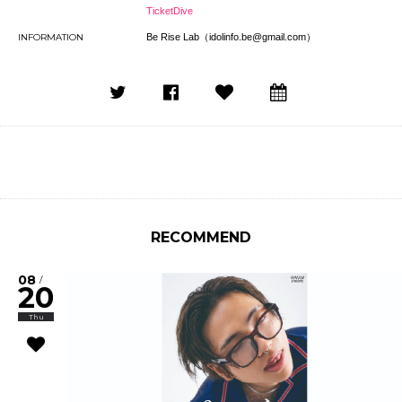
TicketDive
INFORMATION
Be Rise Lab（idolinfo.be@gmail.com）
RECOMMEND
08
/
20
Thu