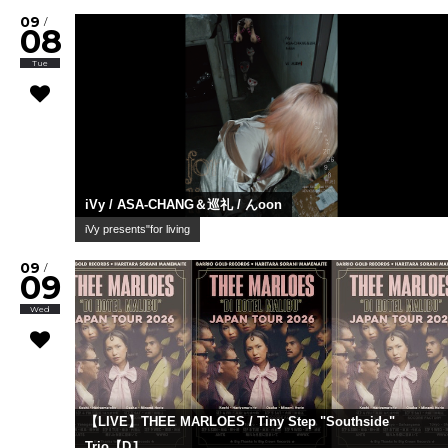
09
/
08
Tue
iVy / ASA-CHANG＆巡礼 / んoon
iVy presents"for living
09
/
09
Wed
【LIVE】THEE MARLOES / Tiny Step "Southside"
Trio【DJ...