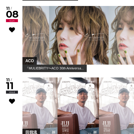
11
/
08
Sun
ACO
『MULIEBRITY〜ACO 30th Anniversa...
11
/
11
Wed
田我流