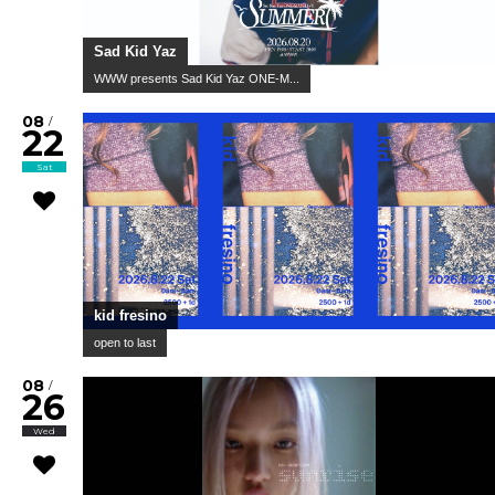
Sad Kid Yaz
WWW presents Sad Kid Yaz ONE-M...
08
/
22
Sat
kid fresino
open to last
08
/
26
Wed