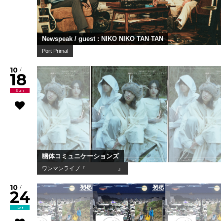
Newspeak / guest : NIKO NIKO TAN TAN
Port Primal
10
/
18
Sun
幽体コミュニケーションズ
ワンマンライブ『 』
10
/
24
Sat