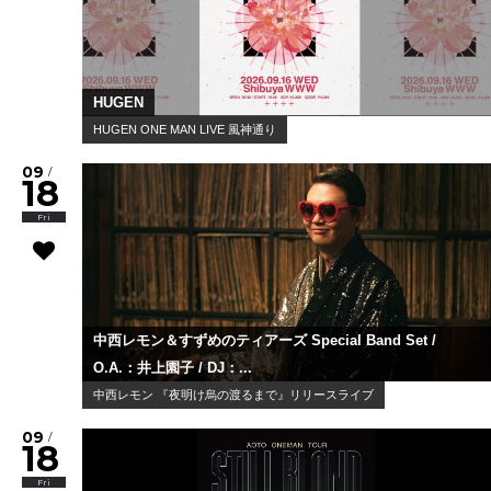
HUGEN
HUGEN ONE MAN LIVE 風神通り
09
/
18
Fri
中西レモン＆すずめのティアーズ Special Band Set /
O.A.：井上園子 / DJ：...
中西レモン 『夜明け烏の渡るまで』リリースライブ
09
/
18
Fri