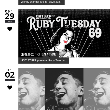
Wendy Wander live in Tokyo 202...
09
/
29
Tue
荒巻勇仁 / KI_EN / TiDE
HOT STUFF presents Ruby Tuesda...
10
/
02
Fri