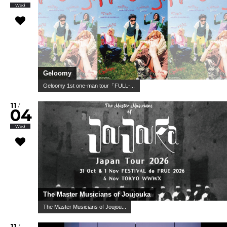
Wed
Geloomy
Geloomy 1st one-man tour「FULL-...
11
/
04
Wed
The Master Musicians of Joujouka
The Master Musicians of Joujou...
11
/