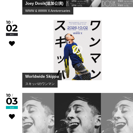
Joey Dosik(追加公演)
WWW & WWW X Anniversaries
10
/
02
Fri
Worldwide Skippa
スキッパのワンマン
10
/
03
Sat