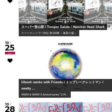
スーパー登山部 / Trooper Salute / Hammer Head Shark
スペースシャワー列伝 第169巻 ～奏景の宴～
10
/
25
Sun
lilbesh ramko with Friends / トップシークレットマン /
swetty ...
WWW & WWW X Anniversaries "LYR...
10
/
28