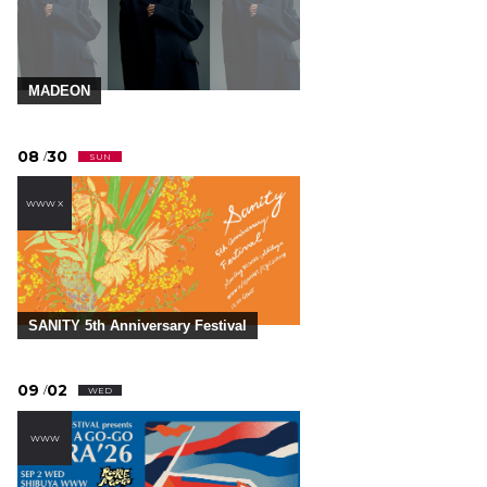
MADEON
08
30
/
SUN
WWW X
SANITY 5th Anniversary Festival
09
02
/
WED
WWW