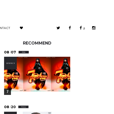
NTACT
β
RECOMMEND
08
07
/
FRI
WWW X
7
08
20
/
THU