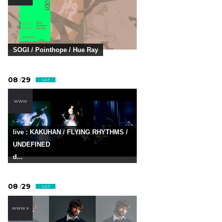
SOGI / Pointhope / Hue Ray
08
29
/
SAT
WWW
live : KAKUHAN / FLYING RHYTHMS /
UNDEFINED
d...
08
29
/
SAT
WWW X