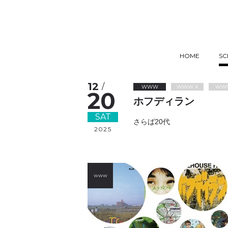
HOME
SC
12
/
WWW
WWW X
WW
20
ホフディラン
SAT
さらば20代
2025
WWW