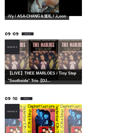
iVy / ASA-CHANG＆巡礼 / んoon
09
09
/
WED
WWW X
【LIVE】THEE MARLOES / Tiny Step
"Southside" Trio【DJ...
09
10
/
THU
WWW X