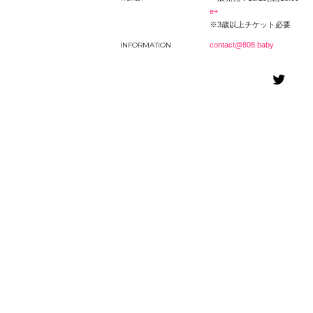
e+
※3歳以上チケット必要
INFORMATION
contact@808.baby