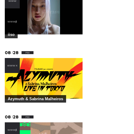
WWW
,
WWWβ
iiso
08
28
/
FRI
WWW X
Azymuth & Sabrina Malheiros
08
28
/
FRI
WWWβ