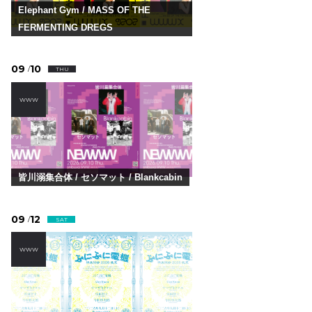
Elephant Gym / MASS OF THE
FERMENTING DREGS
09
10
/
THU
WWW
皆川溺集合体 / セソマット / Blankcabin
09
12
/
SAT
WWW