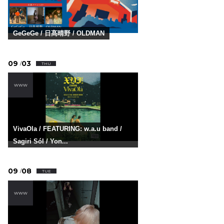
GeGeGe / 日髙晴野 / OLDMAN
09
03
/
THU
WWW
VivaOla / FEATURING: w.a.u band /
Sagiri Sól / Yon...
09
08
/
TUE
WWW