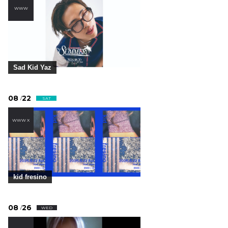
WWW
Sad Kid Yaz
08
22
/
SAT
WWW X
kid fresino
08
26
/
WED