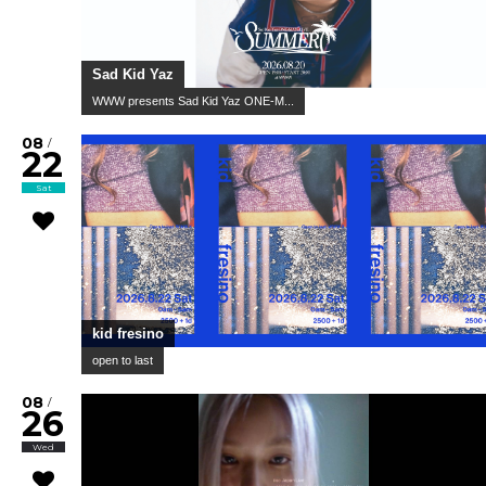
Sad Kid Yaz
WWW presents Sad Kid Yaz ONE-M...
08
/
22
Sat
kid fresino
open to last
08
/
26
Wed