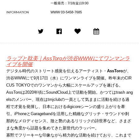
一般発売：7/18(金)19:00
INFORMATION
WWW 03-5458-7685
ラップと耽美｜AssToroが渋谷WWWにてワンマンラ
イブを開催
デジタル時代のストリート感覚を伝えるアーティスト・
AssToro
が、
渋谷WWWにて9月17日（水）にワンマンライブを開催。昨年末のCIR
CUS TOKYOでのワンマンから大幅にスケールアップを遂げる。
AssToroは2020年頃にSoundCloud上で活動を開始。かつてはtrash ang
elsのメンバー、現在はtmjclubの一員として気ままに活動を続ける過
程で才覚を発揮し、日本におけるdigicoreシーンの盛り上がりを牽
引。iPhoneとGaragebandを活用した精緻なグリッチ・サウンドや刹
那的なメロディセンス、陰と艶のあるリリックの詩世界など、さまざ
まな角度から話題を集めてきた新世代のラッパー。
寡黙でフリーキーな印象ながら精力的な活動を続けており、これまで