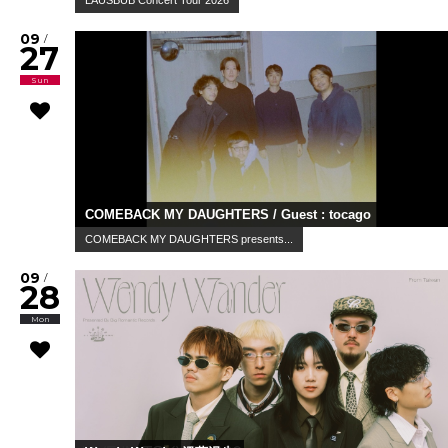
LAUSBUB Concert Tour 2026
09
/
27
Sun
COMEBACK MY DAUGHTERS / Guest : tocago
COMEBACK MY DAUGHTERS presents...
09
/
28
Mon