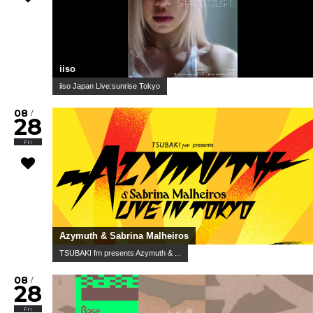
iiso
iiso Japan Live:sunrise Tokyo
08
/
28
Fri
Azymuth & Sabrina Malheiros
TSUBAKI fm presents Azymuth & ...
08
/
28
Fri