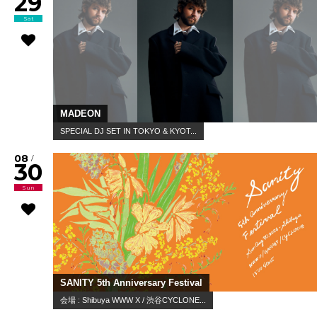
29
Sat
MADEON
SPECIAL DJ SET IN TOKYO & KYOT...
08
/
30
Sun
SANITY 5th Anniversary Festival
会場 : Shibuya WWW X / 渋谷CYCLONE...