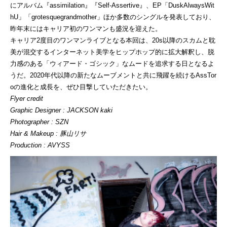
にアルバム『assimilation』『Self-Assertive』、EP「DuskAlwaysWit
hU」「grotesquegrandmother」ほか多数のシングルを発表しており、
昨年末にはキャリア初のワンマンも盛況を迎えた。
キャリア2度目のワンマンライブとなる本回は、20s以降のスカムと耽
美が混交するインターネット美学をヒップホップ的に拡大解釈し、脱
力感のある「ウィアード・ゴシック」なムードを追求する日となるよ
うだ。2020年代以降の新たなムーブメントと共に飛躍を続けるAssTor
oの進化と成長を、ぜひ目撃していただきたい。
Flyer credit
Graphic Designer : JACKSON kaki
Photographer : SZN
Hair & Makeup : 豚山リサ
Production : AVYSS