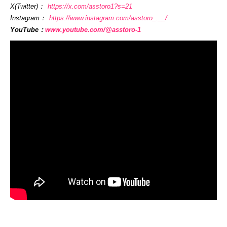
X(Twitter)：
https://x.com/asstoro1?s=21
Instagram：
https://www.instagram.com/asstoro_.__/
YouTube：
www.youtube.com/@asstoro-1