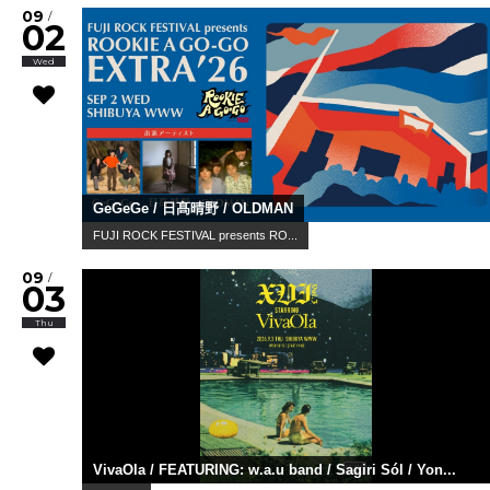
09
/
02
Wed
GeGeGe / 日髙晴野 / OLDMAN
FUJI ROCK FESTIVAL presents RO...
09
/
03
Thu
VivaOla / FEATURING: w.a.u band / Sagiri Sól / Yon...