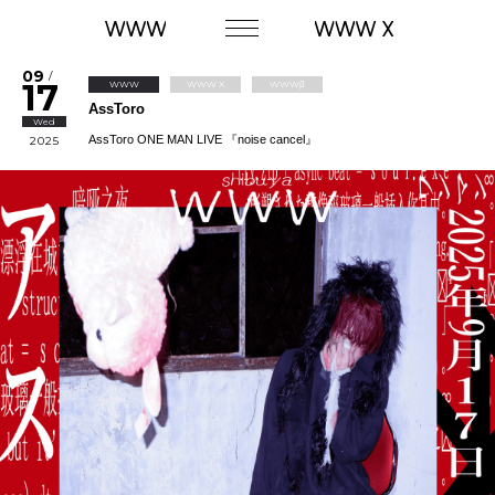
09
/
17
WWW
WWW X
WWWβ
AssToro
Wed
AssToro ONE MAN LIVE 『noise cancel』
2025