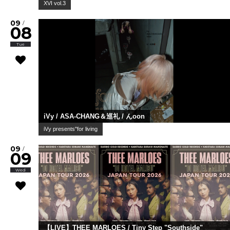
XVI vol.3
09
/
08
Tue
iVy / ASA-CHANG＆巡礼 / んoon
iVy presents"for living
09
/
09
Wed
【LIVE】THEE MARLOES / Tiny Step "Southside"