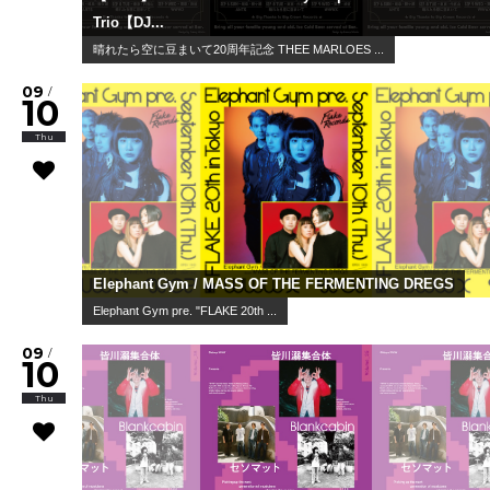
Trio【DJ...
晴れたら空に豆まいて20周年記念 THEE MARLOES ...
09
/
10
Thu
Elephant Gym / MASS OF THE FERMENTING DREGS
Elephant Gym pre. "FLAKE 20th ...
09
/
10
Thu