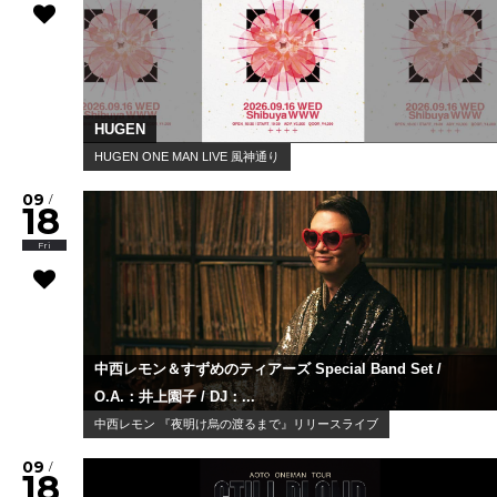
HUGEN
HUGEN ONE MAN LIVE 風神通り
09
/
18
Fri
中西レモン＆すずめのティアーズ Special Band Set /
O.A.：井上園子 / DJ：...
中西レモン 『夜明け烏の渡るまで』リリースライブ
09
/
18