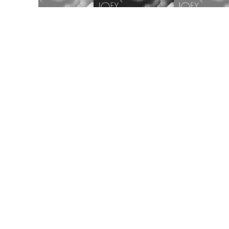
Joey Dosik(追加公演)
WWW & WWW X Anniversaries
10
/
02
Fri
Worldwide Skippa
スキッパのワンマン
10
/
03
Sat