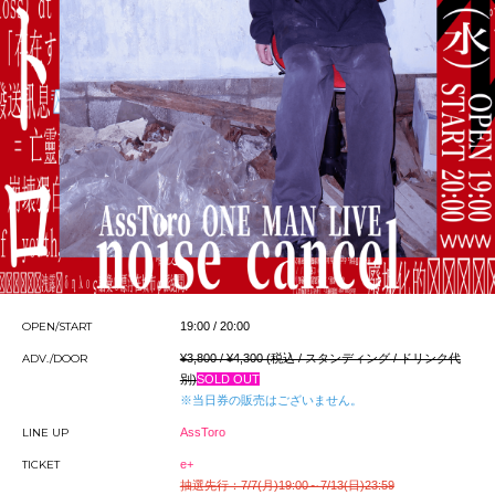
OPEN/START
19:00 / 20:00
ADV./DOOR
¥3,800 / ¥4,300 (税込 / スタンディング / ドリンク代
別)
SOLD OUT
※当日券の販売はございません。
LINE UP
AssToro
TICKET
e+
抽選先行：7/7(月)19:00～7/13(日)23:59