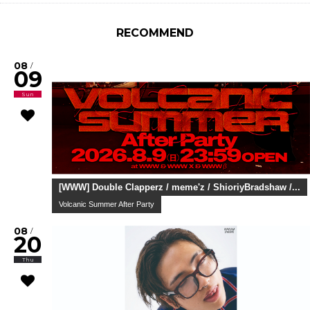
RECOMMEND
08
/
09
Sun
[WWW] Double Clapperz / meme'z / ShioriyBradshaw /...
Volcanic Summer After Party
08
/
20
Thu