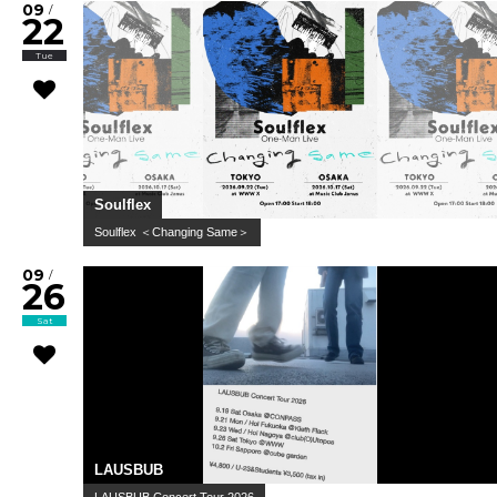
09
/
22
Tue
Soulflex
Soulflex ＜Changing Same＞
09
/
26
Sat
LAUSBUB