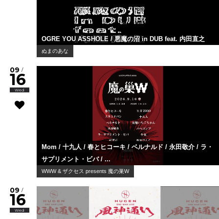
OGRE YOU ASSHOLE / 悪魔の沼 in DUB feat. 内田直之
ぬまのあな
09
/
16
Wed
Mom / 十九人 / 春とヒコーキ / ベルナルド / 永田敬介 / ラ・
サプリメント・ビバ / ...
WWW & ザクセス presents 魔の巣W
09
/
16
Wed