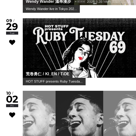
Wendy Wander 溫蒂漫步
Wendy Wander live in Tokyo 202...
09
/
29
Tue
荒巻勇仁 / KI_EN / TiDE
HOT STUFF presents Ruby Tuesda...
10
/
02
Fri