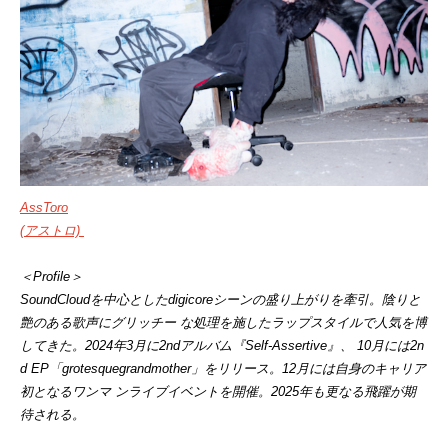
AssToro
(アストロ)
＜Profile＞
SoundCloudを中心としたdigicoreシーンの盛り上がりを牽引。陰りと
艶のある歌声にグリッチー な処理を施したラップスタイルで人気を博
してきた。2024年3月に2ndアルバム『Self-Assertive』、 10月には2n
d EP「grotesquegrandmother」をリリース。12月には自身のキャリア
初となるワンマ ンライブイベントを開催。2025年も更なる飛躍が期
待される。