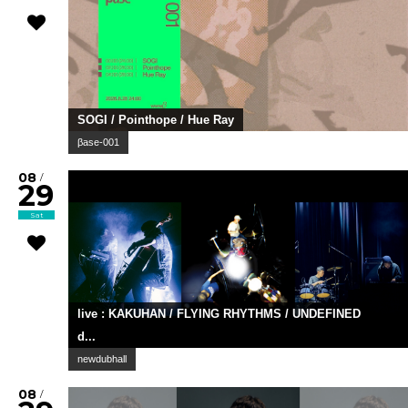
SOGI / Pointhope / Hue Ray
βase-001
08
/
29
Sat
live : KAKUHAN / FLYING RHYTHMS / UNDEFINED
d...
newdubhall
08
/