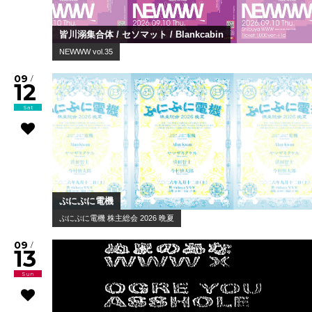
皆川溺集合体 / セソマット / Blankcabin
NEWWW vol.35
09
/
12
Sat
ぷにぷに電機
ぷにぷに電機 株主総会 2026 晩夏
09
/
13
Sun