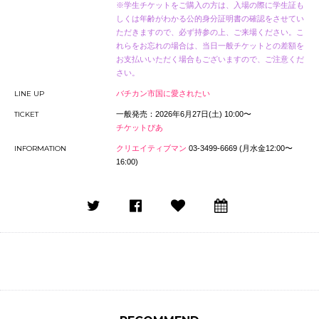
※学生チケットをご購入の方は、入場の際に学生証も
しくは年齢がわかる公的身分証明書の確認をさせてい
ただきますので、必ず持参の上、ご来場ください。こ
れらをお忘れの場合は、当日一般チケットとの差額を
お支払いいただく場合もございますので、ご注意くだ
さい。
LINE UP
バチカン市国に愛されたい
TICKET
一般発売：2026年6月27日(土) 10:00〜
チケットぴあ
INFORMATION
クリエイティブマン
03-3499-6669 (月水金12:00〜
16:00)