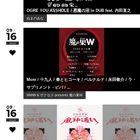
OGRE YOU ASSHOLE / 悪魔の沼 in DUB feat. 内田直之
ぬまのあな
09
/
16
Wed
Mom / 十九人 / 春とヒコーキ / ベルナルド / 永田敬介 / ラ・
サプリメント・ビバ / ...
WWW & ザクセス presents 魔の巣W
09
/
16
Wed