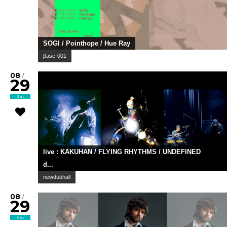
SOGI / Pointhope / Hue Ray
βase-001
08
/
29
Sat
live : KAKUHAN / FLYING RHYTHMS / UNDEFINED
d...
newdubhall
08
/
29
Sat