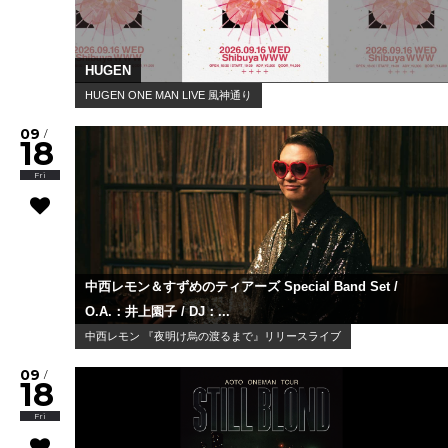
HUGEN
HUGEN ONE MAN LIVE 風神通り
09
/
18
Fri
中西レモン＆すずめのティアーズ Special Band Set /
O.A.：井上園子 / DJ：...
中西レモン 『夜明け烏の渡るまで』リリースライブ
09
/
18
Fri