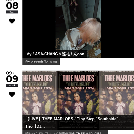
08
Tue
iVy / ASA-CHANG＆巡礼 / んoon
iVy presents"for living
09
/
09
Wed
【LIVE】THEE MARLOES / Tiny Step "Southside"
Trio【DJ...
晴れたら空に豆まいて20周年記念 THEE MARLOES ...