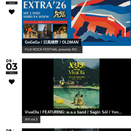
Wed
GeGeGe / 日髙晴野 / OLDMAN
FUJI ROCK FESTIVAL presents RO...
09
/
03
Thu
VivaOla / FEATURING: w.a.u band / Sagiri Sól / Yon...
XVI vol.3
09
/