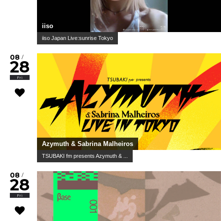
iiso
iiso Japan Live:sunrise Tokyo
08
/
28
Fri
Azymuth & Sabrina Malheiros
TSUBAKI fm presents Azymuth & ...
08
/
28
Fri