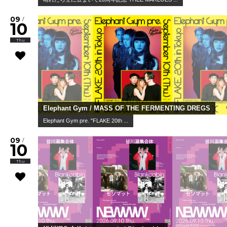
09
/
10
Thu
Elephant Gym / MASS OF THE FERMENTING DREGS
Elephant Gym pre. "FLAKE 20th ...
09
/
10
Thu