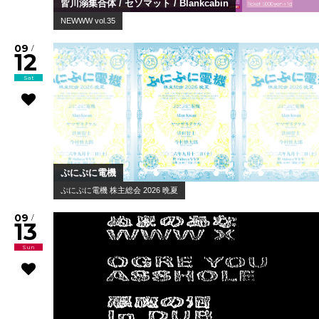
皆川溺集合体 / セソマット / Blankcabin
NEWWW vol.35
09
/
12
Sat
ぷにぷに電機
ぷにぷに電機 株主総会 2026 晩夏
09
/
13
Sun