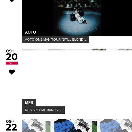
AOTO
AOTO ONE MAN TOUR "STILL BLOND...
09
/
20
Sun
MFS
MFS SPECIAL BANDSET
09
/
22