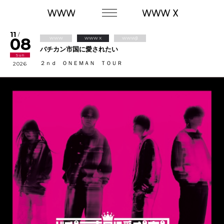
11
/
08
WWW
WWW X
WWWβ
バチカン市国に愛されたい
Sun
２ｎｄ ＯＮＥＭＡＮ ＴＯＵＲ
2026