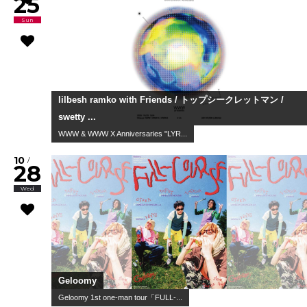
09
/
29
Tue
荒巻勇仁 / KI_EN / TiDE
HOT STUFF presents Ruby Tuesda...
10
/
02
Fri
Joey Dosik(追加公演)