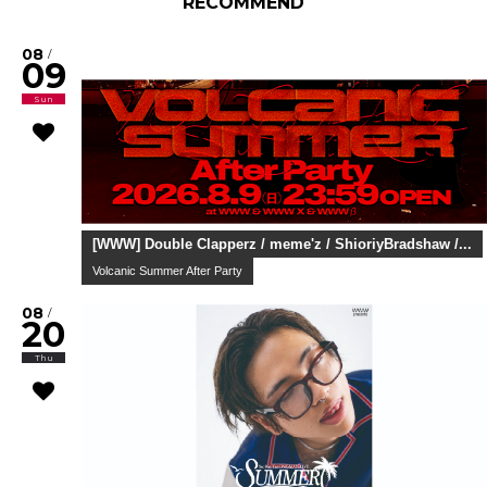
RECOMMEND
08
/
09
Sun
[WWW] Double Clapperz / meme'z / ShioriyBradshaw /...
Volcanic Summer After Party
08
/
20
Thu