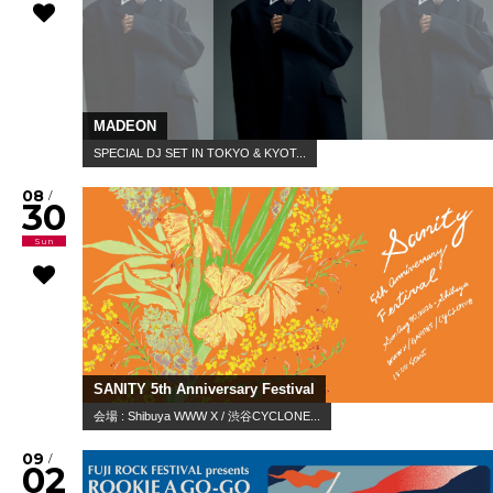
MADEON
SPECIAL DJ SET IN TOKYO & KYOT...
08
/
30
Sun
SANITY 5th Anniversary Festival
会場 : Shibuya WWW X / 渋谷CYCLONE...
09
/
02