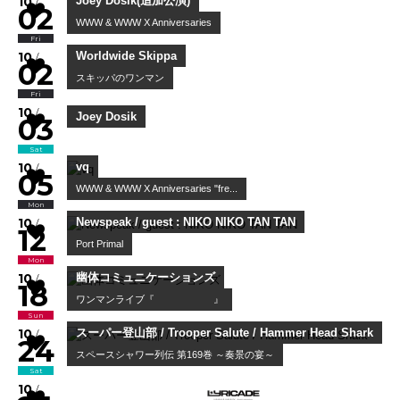
27
Sun
COMEBACK MY DAUGHTERS / Guest : tocago
COMEBACK MY DAUGHTERS presents...
09
/
28
Mon
Wendy Wander 溫蒂漫步
Wendy Wander live in Tokyo 202...