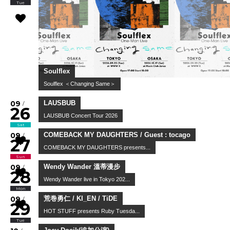
Tue
Soulflex
Soulflex ＜Changing Same＞
09
/
26
Sat
LAUSBUB
LAUSBUB Concert Tour 2026
09
/