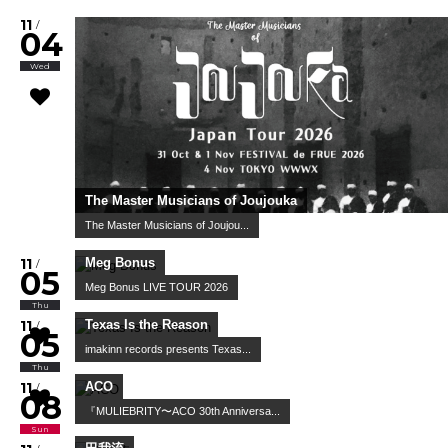
WWW & WWW X Anniversaries
10
/
02
Fri
Worldwide Skippa
スキッパのワンマン
10
/
03
Sat