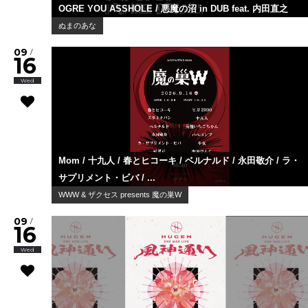
OGRE YOU ASSHOLE / 悪魔の沼 in DUB feat. 内田直之
ぬまのあな
09
/
16
Wed
Mom / 十九人 / 春とヒコーキ / ベルナルド / 永田敬介 / ラ・
サプリメント・ビバ / ...
WWW & ザクセス presents 魔の巣W
09
/
16
Wed