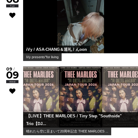
Tue
iVy / ASA-CHANG＆巡礼 / んoon
iVy presents"for living
09
/
09
Wed
【LIVE】THEE MARLOES / Tiny Step "Southside"
Trio【DJ...
晴れたら空に豆まいて20周年記念 THEE MARLOES ...