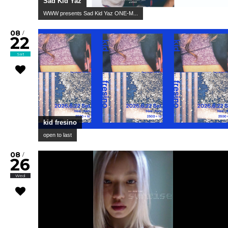
Sad Kid Yaz
WWW presents Sad Kid Yaz ONE-M...
08
/
22
Sat
kid fresino
open to last
08
/
26
Wed