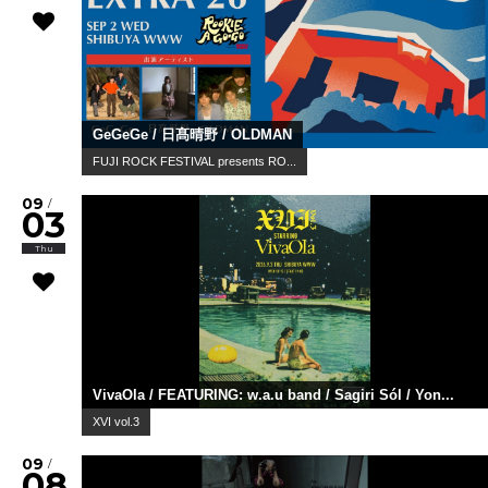
GeGeGe / 日髙晴野 / OLDMAN
FUJI ROCK FESTIVAL presents RO...
09
/
03
Thu
VivaOla / FEATURING: w.a.u band / Sagiri Sól / Yon...
XVI vol.3
09
/
08