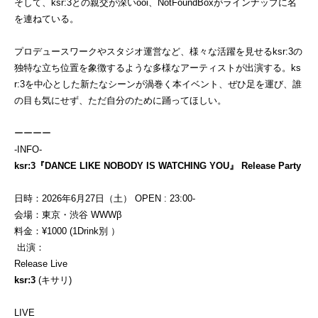
そして、ksr:3との親交が深いooi、NotFoundBoxがラインナップに名
を連ねている。
プロデュースワークやスタジオ運営など、様々な活躍を見せるksr:3の
独特な立ち位置を象徴するような多様なアーティストが出演する。ks
r:3を中心とした新たなシーンが渦巻く本イベント、ぜひ足を運び、誰
の目も気にせず、ただ自分のために踊ってほしい。
ーーーー
-INFO-
ksr:3『DANCE LIKE NOBODY IS WATCHING YOU』 Release Party
日時：2026年6月27日（土） OPEN : 23:00-
会場：東京・渋谷 WWWβ
料金：¥1000 (1Drink別 ）
出演：
Release Live
ksr:3
(キサリ)
LIVE