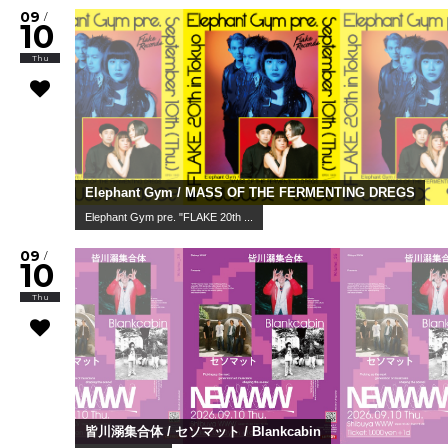
09
/
10
Thu
Elephant Gym / MASS OF THE FERMENTING DREGS
Elephant Gym pre. "FLAKE 20th ...
09
/
10
Thu
皆川溺集合体 / セソマット / Blankcabin