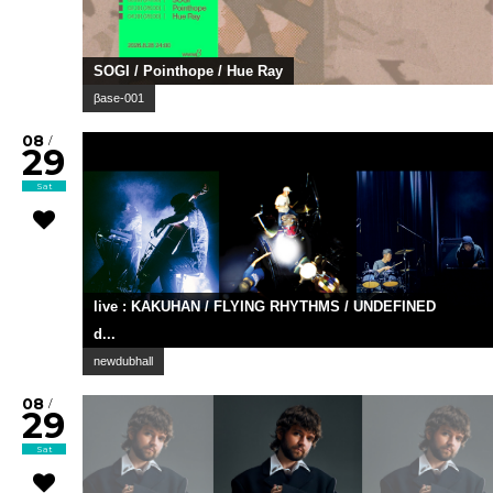
SOGI / Pointhope / Hue Ray
βase-001
08
/
29
Sat
live : KAKUHAN / FLYING RHYTHMS / UNDEFINED
d...
newdubhall
08
/
29
Sat