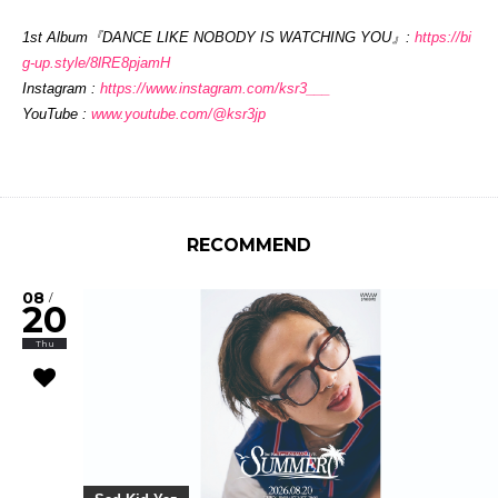
1st Album『DANCE LIKE NOBODY IS WATCHING YOU』:
https://bi
g-up.style/
8lRE8pjamH
Instagram :
https://www.instagram.com/
ksr3___
YouTube :
www.youtube.com/@ksr3jp
RECOMMEND
08
/
20
Thu