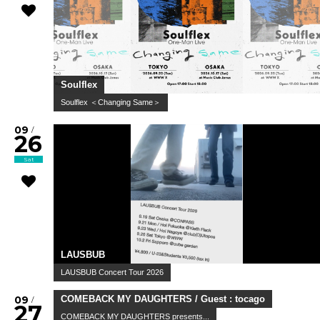
Soulflex
Soulflex ＜Changing Same＞
09
/
26
Sat
LAUSBUB
LAUSBUB Concert Tour 2026
09
/
27