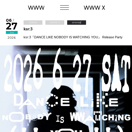
06
/
27
WWW
WWW X
WWWβ
ksr:3
Sat
ksr:3『DANCE LIKE NOBODY IS WATCHING YOU』 Release Party
2026