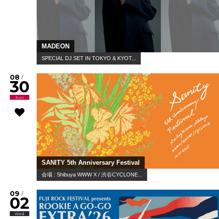
MADEON
SPECIAL DJ SET IN TOKYO & KYOT...
08
/
30
Sun
SANITY 5th Anniversary Festival
会場 : Shibuya WWW X / 渋谷CYCLONE...
09
/
02
Wed