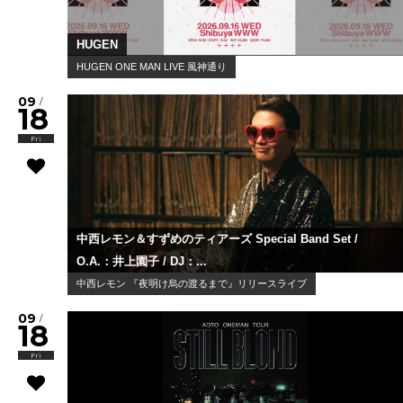
HUGEN
HUGEN ONE MAN LIVE 風神通り
09
/
18
Fri
中西レモン＆すずめのティアーズ Special Band Set /
O.A.：井上園子 / DJ：...
中西レモン 『夜明け烏の渡るまで』リリースライブ
09
/
18
Fri