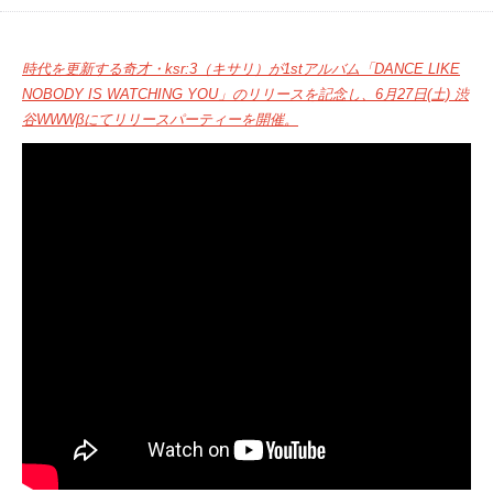
時代を更新する奇才・ksr:3（キサリ）が1stアルバム「DANCE LIKE
NOBODY IS WATCHING YOU」のリリースを記念し、6月27日(土) 渋
谷WWWβにてリリースパーティーを開催。