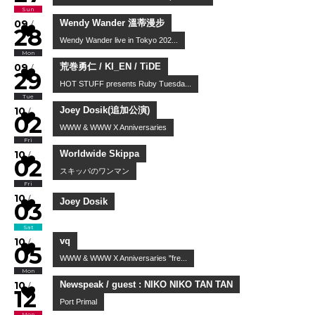
Sun
COMEBACK MY DAUGHTERS / Guest : tocago
COMEBACK MY DAUGHTERS presents...
09
/
28
Mon
Wendy Wander 溫蒂漫步
Wendy Wander live in Tokyo 202...