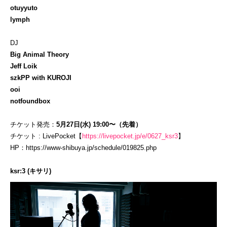
otuyyuto
lymph
DJ
Big Animal Theory
Jeff Loik
szkPP with KUROJI
ooi
notfoundbox
チケット発売：
5月27日(水) 19:00〜（先着）
チケット : LivePocket【
https://livepocket.jp/e/0627_ksr3
】
HP：
https://www-shibuya.jp/schedule/019825.php
ksr:3 (キサリ)