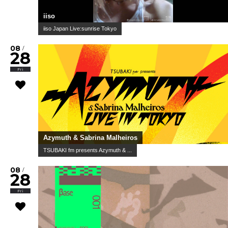
iiso
iiso Japan Live:sunrise Tokyo
08
/
28
Fri
Azymuth & Sabrina Malheiros
TSUBAKI fm presents Azymuth & ...
08
/
28
Fri