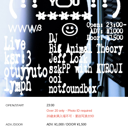
OPEN/START
23:00
Over 20 only・Photo ID required
20歳未満入場不可・要顔写真付ID
ADV./DOOR
ADV. ¥1,000 / DOOR ¥1,500