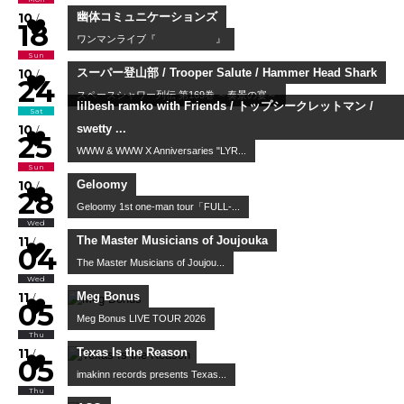
09
/
29
Tue
荒巻勇仁 / KI_EN / TiDE
HOT STUFF presents Ruby Tuesda...
10
/
02
Fri
Joey Dosik(追加公演)
WWW & WWW X Anniversaries