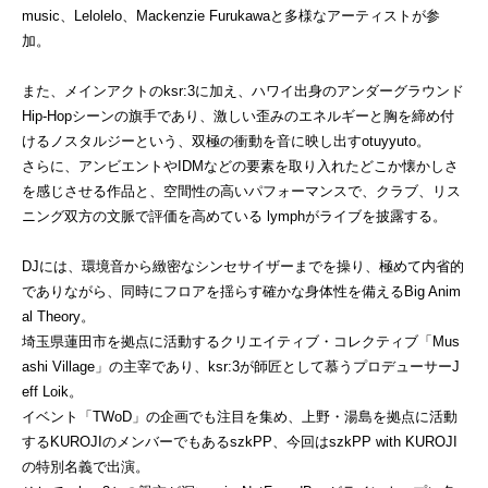
music、Lelolelo、Mackenzie Furukawaと多様なアーティストが参
加。
また、メインアクトのksr:3に加え、ハワイ出身のアンダーグラウンド
Hip-Hopシーンの旗手であり、激しい歪みのエネルギーと胸を締め付
けるノスタルジーという、双極の衝動を音に映し出すotuyyuto。
さらに、アンビエントやIDMなどの要素を取り入れたどこか懐かしさ
を感じさせる作品と、空間性の高いパフォーマンスで、クラブ、リス
ニング双方の文脈で評価を高めている lymphがライブを披露する。
DJには、環境音から緻密なシンセサイザーまでを操り、極めて内省的
でありながら、同時にフロアを揺らす確かな身体性を備えるBig Anim
al Theory。
埼玉県蓮田市を拠点に活動するクリエイティブ・コレクティブ「Mus
ashi Village」の主宰であり、ksr:3が師匠として慕うプロデューサー
J
eff Loik。
イベント「TWoD」の企画でも注目を集め、上野・湯島を拠点に活動
するKUROJIのメンバーでもあるszkPP、今回はszkPP with KUROJI
の特別名義で出演。