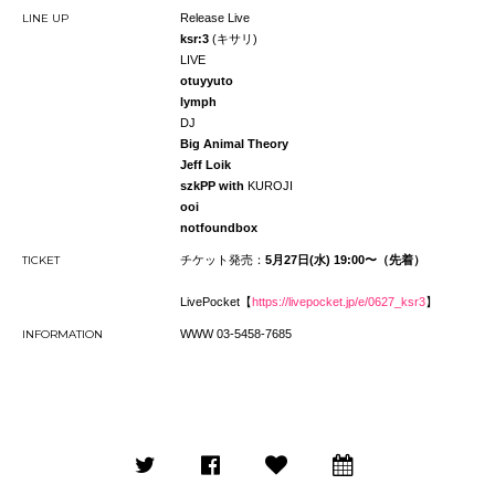
LINE UP
Release Live
ksr:3
(
キサリ)
LIVE
otuyyuto
lymph
DJ
Big Animal Theory
Jeff Loik
szkPP with
KUROJI
ooi
notfoundbox
TICKET
チケット発売：
5月27日(水) 19:00〜（先着）
LivePocket【
https://livepocket.jp/e/0627_ksr3
】
INFORMATION
WWW 03-5458-7685