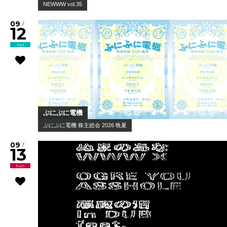
NEWWW vol.35
09
/
12
Sat
ぷにぷに電機
ぷにぷに電機 株主総会 2026 晩夏
09
/
13
Sun