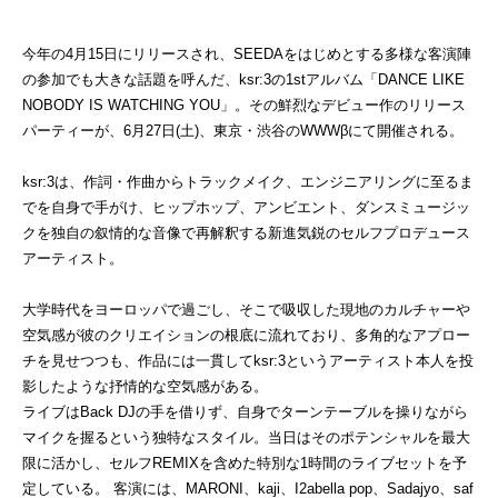
今年の4月15日にリリースされ、SEEDAをはじめとする多様な客演陣
の参加でも大きな話題を呼んだ、ksr:3の1stアルバム「DANCE LIKE
NOBODY IS WATCHING YOU」。その鮮烈なデビュー作のリリース
パーティーが、6月27日(土)、東京・渋谷のWWWβにて開催される。
ksr:3は、作詞・作曲からトラックメイク、エンジニアリングに至るま
でを自身で手がけ、ヒップホップ、アンビエント、ダンスミュージッ
クを独自の叙情的な音像で再解釈する新進気鋭のセルフプロデュース
アーティスト。
大学時代をヨーロッパで過ごし、そこで吸収した現地のカルチャーや
空気感が彼のクリエイションの根底に流れており、多角的なアプロー
チを見せつつも、作品には一貫してksr:3というアーティスト本人を投
影したような抒情的な空気感がある。
ライブはBack DJの手を借りず、自身でターンテーブルを操りながら
マイクを握るという独特なスタイル。当日はそのポテンシャルを最大
限に活かし、セルフREMIXを含めた特別な1時間のライブセットを予
定している。 客演には、MARONI、kaji、I2abella pop、Sadajyo、saf