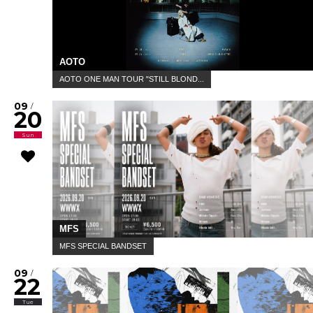
AOTO
AOTO ONE MAN TOUR "STILL BLOND...
09
/
20
Sun
MFS
MFS SPECIAL BANDSET
09
/
22
Tue