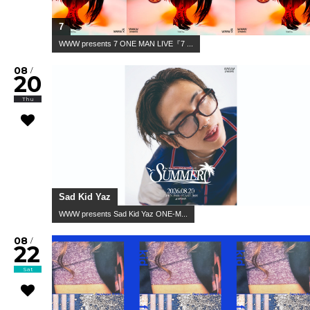
7
WWW presents 7 ONE MAN LIVE『7 ...
08
/
20
Thu
Sad Kid Yaz
WWW presents Sad Kid Yaz ONE-M...
08
/
22
Sat