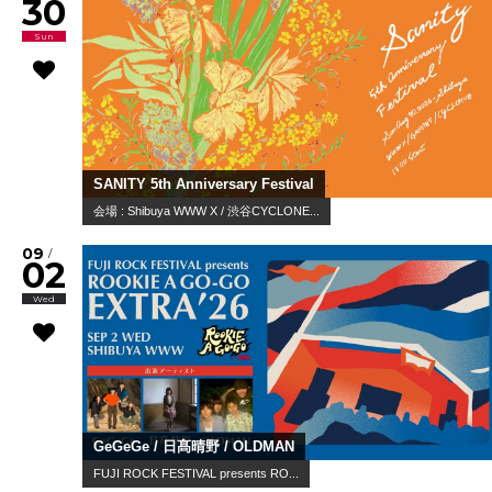
30
Sun
SANITY 5th Anniversary Festival
会場 : Shibuya WWW X / 渋谷CYCLONE...
09
/
02
Wed
GeGeGe / 日髙晴野 / OLDMAN
FUJI ROCK FESTIVAL presents RO...