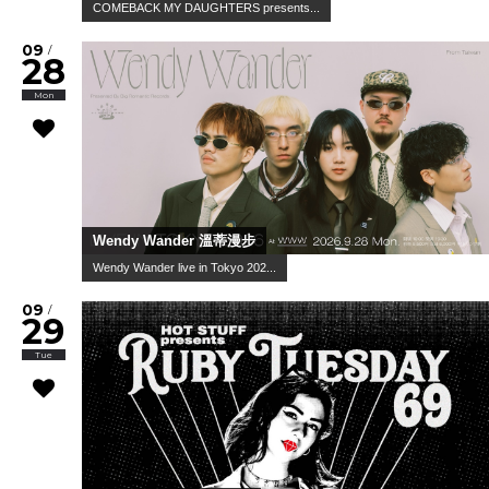
COMEBACK MY DAUGHTERS presents...
09
/
28
Mon
Wendy Wander 溫蒂漫步
Wendy Wander live in Tokyo 202...
09
/
29
Tue