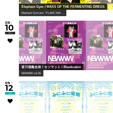
Elephant Gym / MASS OF THE FERMENTING DREGS
Elephant Gym pre. "FLAKE 20th ...
09
/
10
Thu
皆川溺集合体 / セソマット / Blankcabin
NEWWW vol.35
09
/
12
Sat