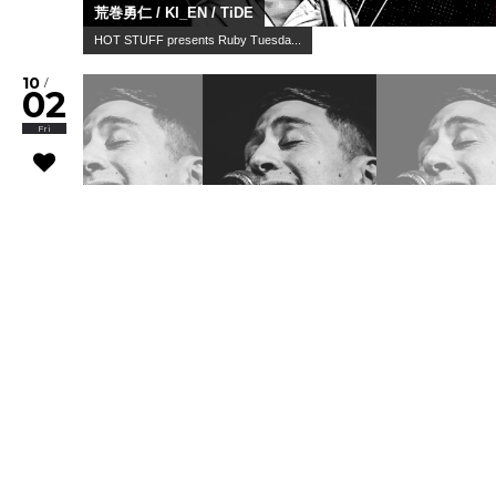
荒巻勇仁 / KI_EN / TiDE
HOT STUFF presents Ruby Tuesda...
10
/
02
Fri
Joey Dosik(追加公演)
WWW & WWW X Anniversaries
10
/
02
Fri