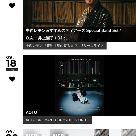
中西レモン＆すずめのティアーズ Special Band Set /
O.A.：井上園子 / DJ：...
中西レモン 『夜明け烏の渡るまで』リリースライブ
09
/
18
Fri
AOTO
AOTO ONE MAN TOUR "STILL BLOND...
09
/