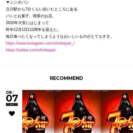
▼シンボパン
立川駅から7分くらい歩いたところにある
パンとお菓子、喫茶のお店。
2010年大安にはじまって
昨年12月12日12周年を迎えた。
毎日食べたくなってしまうようなおいしいものがとてもすき。
https://www.instagram.com/shinbopan_/
https://twitter.com/shinbopan
RECOMMEND
08
/
07
Fri