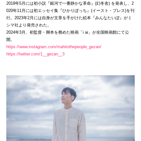
2019年5月には初小説『銀河で一番静かな革命』(幻冬舎) を発表し、2
020年11月には初エッセイ集『ひかりぼっち』(イースト・プレス)を刊
行。2023年2月には自身が文章を手がけた絵本『みんなたいぽ』がミ
シマ社より発売された。
2024年3月、初監督・脚本を務めた映画「i ai」が全国映画館にて公
開。
https://www.instagram.com/mahitothepeople_gezan/
https://twitter.com/1__gezan__3