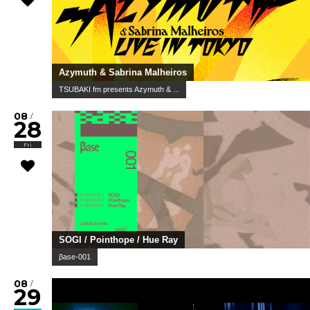
Azymuth & Sabrina Malheiros
TSUBAKI fm presents Azymuth & ...
08
/
28
Fri
SOGI / Pointhope / Hue Ray
βase-001
08
/
29