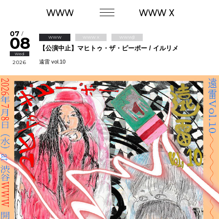
07
/
08
WWW
WWW X
WWWβ
【公演中止】マヒトゥ・ザ・ピーポー / イルリメ
Wed
遠雷 vol.10
2026