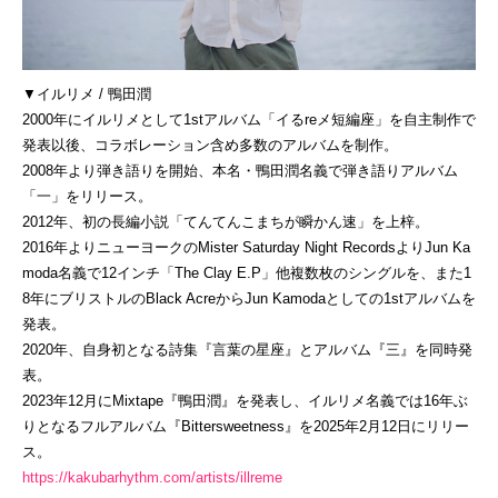
▼イルリメ / 鴨田潤
2000年にイルリメとして1stアルバム「イるreメ短編座」を自主制作で
発表以後、コラボレーション含め多数のアルバムを制作。
2008年より弾き語りを開始、本名・鴨田潤名義で弾き語りアルバム
「一」をリリース。
2012年、初の長編小説「てんてんこまちが瞬かん速」を上梓。
2016年よりニューヨークのMister Saturday Night RecordsよりJun Ka
moda名義で12インチ「The Clay E.P」他複数枚のシングルを、また1
8年にブリストルのBlack AcreからJun Kamodaとしての1stアルバムを
発表。
2020年、自身初となる詩集『言葉の星座』とアルバム『三』を同時発
表。
2023年12月にMixtape『鴨田潤』を発表し、イルリメ名義では16年ぶ
りとなるフルアルバム『Bittersweetness』を2025年2月12日にリリー
ス。
https://kakubarhythm.com/artists/illreme