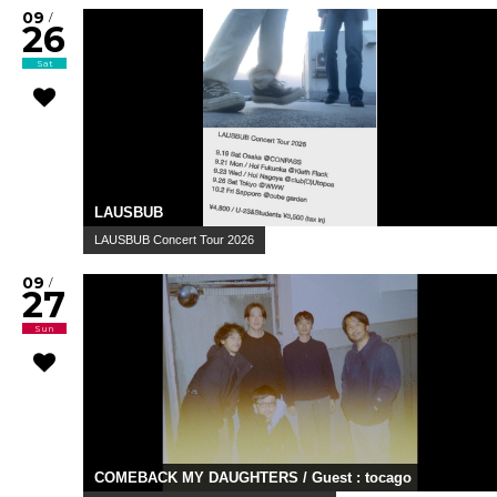
09
/
26
Sat
LAUSBUB
LAUSBUB Concert Tour 2026
09
/
27
Sun
COMEBACK MY DAUGHTERS / Guest : tocago