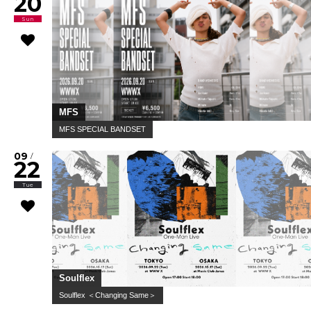
20
Sun
MFS
MFS SPECIAL BANDSET
09
/
22
Tue
Soulflex
Soulflex ＜Changing Same＞