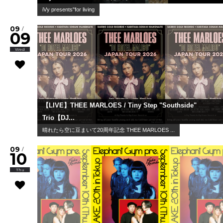
iVy presents"for living
09
/
09
Wed
【LIVE】THEE MARLOES / Tiny Step "Southside"
Trio【DJ...
晴れたら空に豆まいて20周年記念 THEE MARLOES ...
09
/
10
Thu