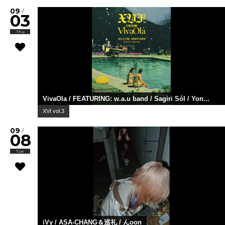
09
/
03
Thu
VivaOla / FEATURING: w.a.u band / Sagiri Sól / Yon...
XVI vol.3
09
/
08
Tue
iVy / ASA-CHANG＆巡礼 / んoon