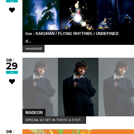
Sat
live : KAKUHAN / FLYING RHYTHMS / UNDEFINED
d...
newdubhall
08
/
29
Sat
MADEON
SPECIAL DJ SET IN TOKYO & KYOT...
08
/