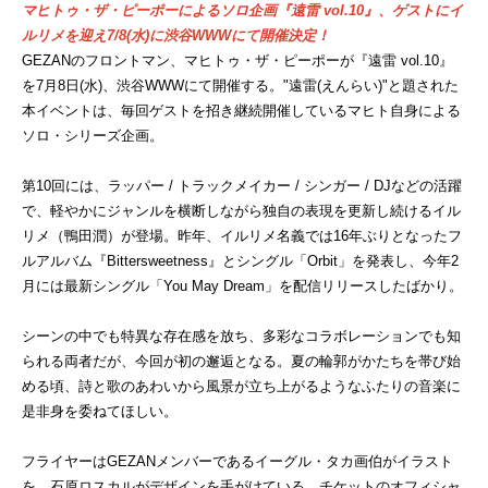
マヒトゥ・ザ・ピーポーによるソロ企画『遠雷 vol.10』、ゲストにイ
ルリメを迎え7/8(水)に渋谷WWWにて開催決定！
GEZANのフロントマン、マヒトゥ・ザ・ピーポーが『遠雷 vol.10』
を7月8日(水)、渋谷WWWにて開催する。"遠雷(えんらい)"と題された
本イベントは、毎回ゲストを招き継続開催しているマヒト自身による
ソロ・シリーズ企画。
第10回には、ラッパー / トラックメイカー / シンガー / DJなどの活躍
で、軽やかにジャンルを横断しながら独自の表現を更新し続けるイル
リメ（鴨田潤）が登場。昨年、イルリメ名義では16年ぶりとなったフ
ルアルバム『Bittersweetness』とシングル「Orbit」を発表し、今年2
月には最新シングル「You May Dream」を配信リリースしたばかり。
シーンの中でも特異な存在感を放ち、多彩なコラボレーションでも知
られる両者だが、今回が初の邂逅となる。夏の輪郭がかたちを帯び始
める頃、詩と歌のあわいから風景が立ち上がるようなふたりの音楽に
是非身を委ねてほしい。
フライヤーはGEZANメンバーであるイーグル・タカ画伯がイラスト
を、石原ロスカルがデザインを手がけている。チケットのオフィシャ