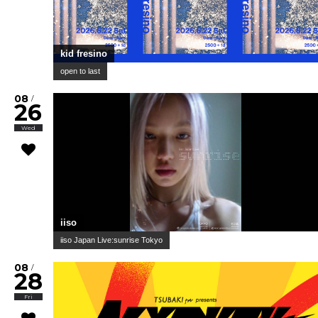
kid fresino
open to last
08
/
26
Wed
iiso
iiso Japan Live:sunrise Tokyo
08
/
28
Fri