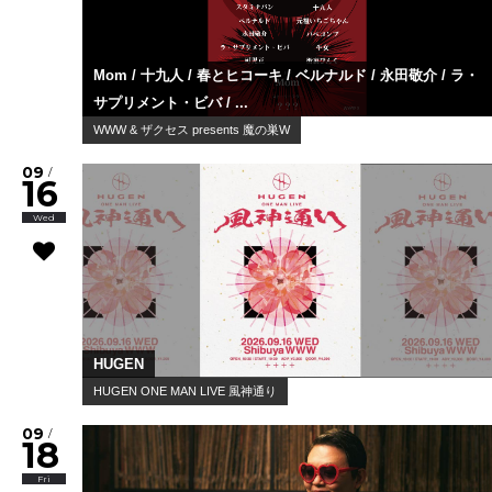
Mom / 十九人 / 春とヒコーキ / ベルナルド / 永田敬介 / ラ・
サプリメント・ビバ / ...
WWW & ザクセス presents 魔の巣W
09
/
16
Wed
HUGEN
HUGEN ONE MAN LIVE 風神通り
09
/
18
Fri