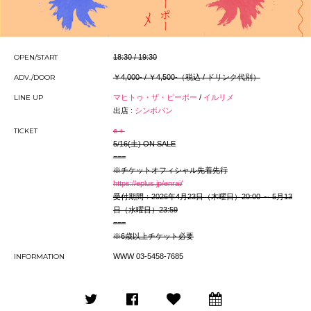
OPEN/START
18:30 / 19:30
ADV./DOOR
￥4,000- / ￥4,500-（税込 / ドリンク代別）
LINE UP
マヒトゥ・ザ・ピーポー
/
イルリメ
出店 :
シンボパン
TICKET
e＋
5/16(土) ON SALE
===
※チケットオフィシャル先着先行
https://eplus.jp/enrai/
受付期間：2026年4月23日（木曜日）20:00 ～ 5月13
日（水曜日）23:59
===
※6歳以上チケット必要
INFORMATION
WWW 03-5458-7685