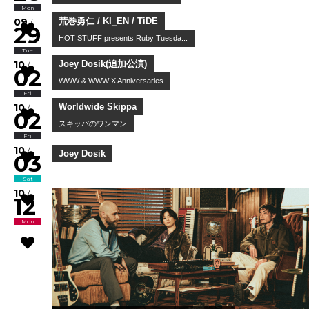
Mon
Wendy Wander 溫蒂漫步
Wendy Wander live in Tokyo 202...
09
/
29
Tue
荒巻勇仁 / KI_EN / TiDE
HOT STUFF presents Ruby Tuesda...
10
/