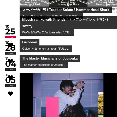
10
/
03
Sat
Joey Dosik
10
/
12
Mon