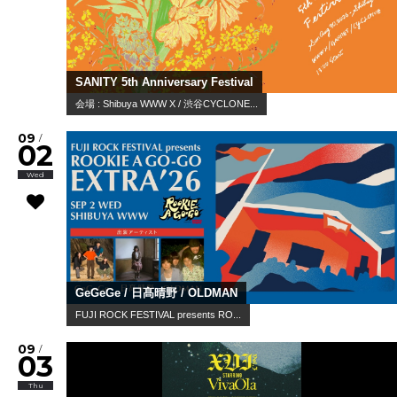
SANITY 5th Anniversary Festival
会場 : Shibuya WWW X / 渋谷CYCLONE...
09
/
02
Wed
GeGeGe / 日髙晴野 / OLDMAN
FUJI ROCK FESTIVAL presents RO...
09
/
03
Thu