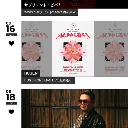
サプリメント・ビバ / ...
WWW & ザクセス presents 魔の巣W
09
/
16
Wed
HUGEN
HUGEN ONE MAN LIVE 風神通り
09
/
18
Fri