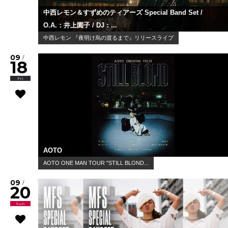
中西レモン＆すずめのティアーズ Special Band Set /
O.A.：井上園子 / DJ：...
中西レモン 『夜明け烏の渡るまで』リリースライブ
09
/
18
Fri
AOTO
AOTO ONE MAN TOUR "STILL BLOND...
09
/
20
Sun