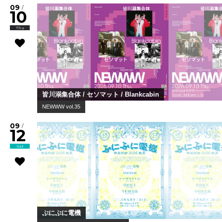
09
/
10
Thu
皆川溺集合体 / セソマット / Blankcabin
NEWWW vol.35
09
/
12
Sat
ぷにぷに電機