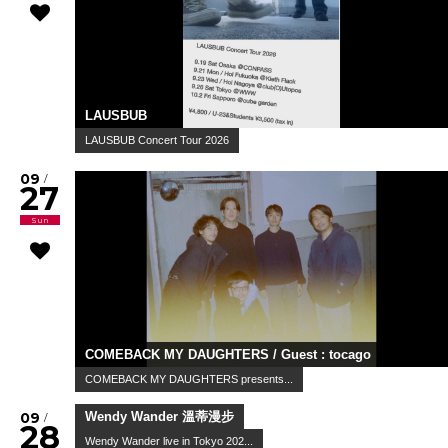
LAUSBUB
LAUSBUB Concert Tour 2026
09
/
27
Sun
COMEBACK MY DAUGHTERS / Guest : tocago
COMEBACK MY DAUGHTERS presents...
09
/
28