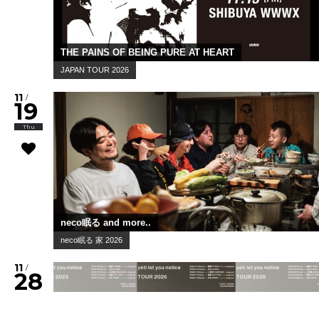
Geloomy
Geloomy 1st one-man tour「FULL-...
11
/
04
Wed
The Master Musicians of Joujouka
The Master Musicians of Joujou...
11
/
05
Thu