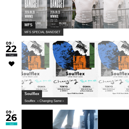
MFS
MFS SPECIAL BANDSET
09
/
22
Tue
Soulflex
Soulflex ＜Changing Same＞
09
/
26
Sat