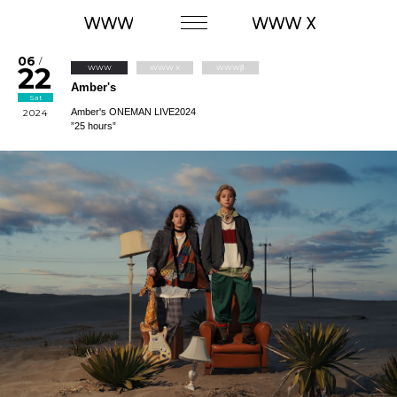
06
/
22
WWW
WWW X
WWWβ
Amber's
Sat
Amber's ONEMAN LIVE2024
2024
”25 hours”