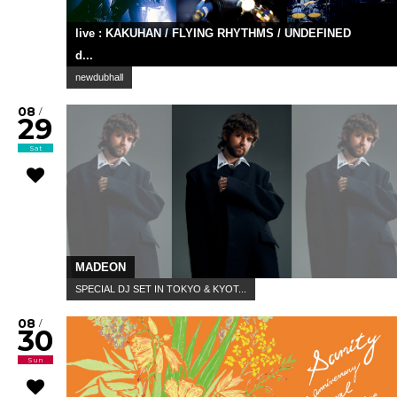
live : KAKUHAN / FLYING RHYTHMS / UNDEFINED
d...
newdubhall
08
/
29
Sat
MADEON
SPECIAL DJ SET IN TOKYO & KYOT...
08
/
30
Sun