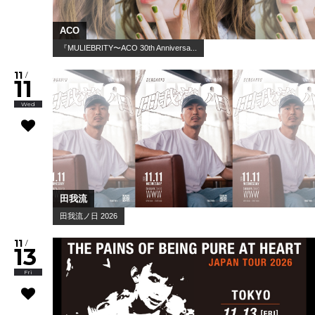
スーパー登山部 / Trooper Salute / Hammer Head Shark
スペースシャワー列伝 第169巻 ～奏景の宴～
10
/
25
Sun
lilbesh ramko with Friends / トップシークレットマン /
swetty ...
WWW & WWW X Anniversaries "LYR...
10
/
28
Wed