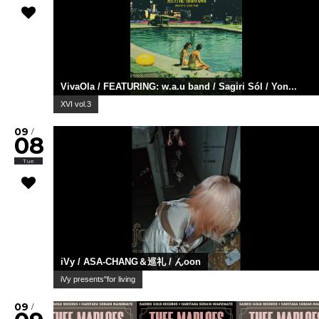
VivaOla / FEATURING: w.a.u band / Sagiri Sól / Yon...
XVI vol.3
09
/
08
Tue
iVy / ASA-CHANG＆巡礼 / んoon
iVy presents"for living
09
/