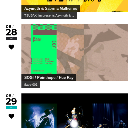
Azymuth & Sabrina Malheiros
TSUBAKI fm presents Azymuth & ...
08
/
28
Fri
SOGI / Pointhope / Hue Ray
βase-001
08
/
29
Sat