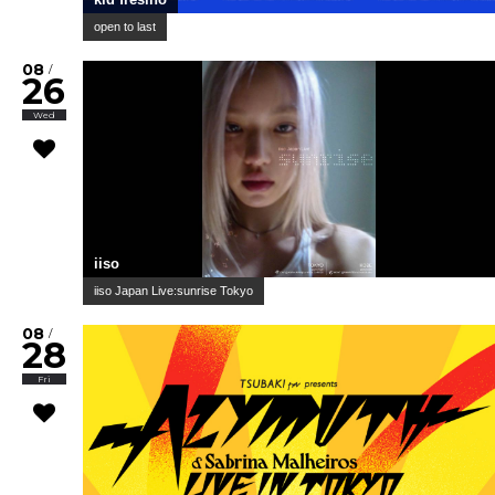
open to last
08
/
26
Wed
iiso
iiso Japan Live:sunrise Tokyo
08
/
28
Fri