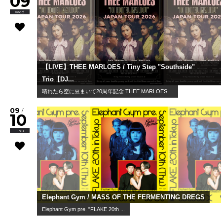
09
Wed
【LIVE】THEE MARLOES / Tiny Step "Southside"
Trio【DJ...
晴れたら空に豆まいて20周年記念 THEE MARLOES ...
09
/
10
Thu
Elephant Gym / MASS OF THE FERMENTING DREGS
Elephant Gym pre. "FLAKE 20th ...