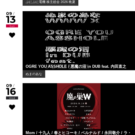
ぷにぷに電機 株主総会 2026 晩夏
09
/
13
Sun
OGRE YOU ASSHOLE / 悪魔の沼 in DUB feat. 内田直之
ぬまのあな
09
/
16
Wed
Mom / 十九人 / 春とヒコーキ / ベルナルド / 永田敬介 / ラ・