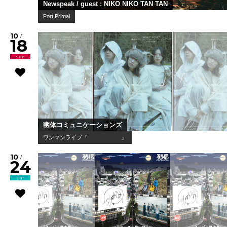
02
Fri
Joey Dosik(追加公演)
WWW & WWW X Anniversaries
10
/
02
Fri
Worldwide Skippa
スキッパのワンマン