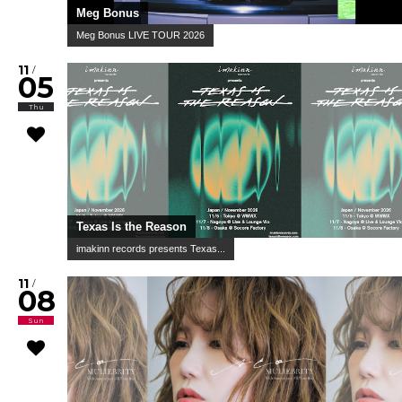
Newspeak / guest : NIKO NIKO TAN TAN
Port Primal
10
/
18
Sun
幽体コミュニケーションズ
ワンマンライブ『 』
10
/
24
Sat