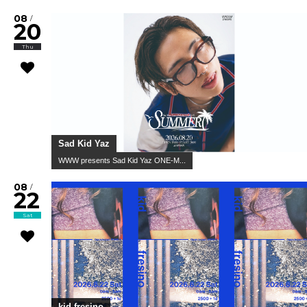
08
/
20
Thu
Sad Kid Yaz
WWW presents Sad Kid Yaz ONE-M...
08
/
22
Sat
kid fresino